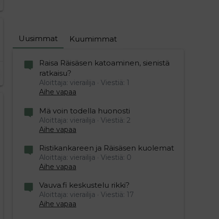
Uusimmat
Kuumimmat
Raisa Räisäsen katoaminen, sienistä
ratkaisu?
Aloittaja: vierailija
Viestiä: 1
Aihe vapaa
Mä voin todella huonosti
Aloittaja: vierailija
Viestiä: 2
Aihe vapaa
Ristikankareen ja Räisäsen kuolemat
Aloittaja: vierailija
Viestiä: 0
Aihe vapaa
Vauva.fi keskustelu rikki?
Aloittaja: vierailija
Viestiä: 17
Aihe vapaa