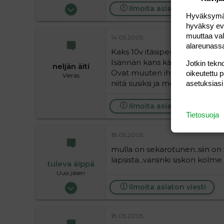
24.10.2004
Ilmoita asiaton viesti
Hyväksymällä
26
hyväksy eväs
0
muuttaa val
14.05.2005
1
alareunass
Kaks 10v itäsiperianlaikaa,uros 
Isännän kans käyvät syksyisin h
Jotkin tekno
neljän äiti
Ovat muuten ihania koiria luo
oikeutettu 
Vieras
niitä susiksi ja meinannut ajaa
asetuksiasi
Ilmoita asiaton viesti
Tietosuoja
18.05.2005
mulla on sekarotunen..siin on
lapsista...varsinki siskon kolme 
tuleva äippä
Uusi jäsen
26.05.2004
Ilmoita asiaton viesti
24
0
18.05.2005
1