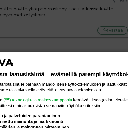
#80
muttei näyttelykärpänen iskenyt saati kokeissa käyttö.
a hyvä metsästyskoira
Vastaa
#81
sta laatusisältöä – evästeillä parempi käyttök
rjota sinulle parhaan mahdollisen käyttökokemuksen ja laadukkaat s
Vastaa
me tällä sivustolla evästeitä ja vastaavia teknologioita.
en
(95) teknologia- ja mainoskumppania
keräävät tietoa (esim. vieraile
#82
laitteesi ominaisuuk­sista) seuraaviin käyttötarkoituksiin:
ön ja palveluiden parantaminen
nettu mainonta ja markkinointi
määrien ja mainonnan mittaaminen