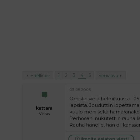
i
t
t
i
t
a
j
a
1
2
3
4
5
Edellinen
Seuraava
03.05.2005
Omistin vielä helmikuussa -05 p
lapsista. Jouduttiin lopettamaa
kattara
kuulo meni sekä hämäränäkö
Vieras
Perhoseni nukutettiin rauhallis
Rauha hänelle, hän oli kanssani 
Ilmoita asiaton viesti