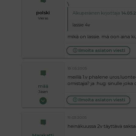
\
polski
Alkuperäinen kirjoittaja
14.05.2
Vieras
lassie 4v
mikä on lassie. mä oon aina kuv
Ilmoita asiaton viesti
18.05.2005
meillä 1.v phalene uros.luonte
omistajia? ja :hug: sinulle jok
mää
Jäsen
30.05.2004
Ilmoita asiaton viesti
379
0
19.05.2005
16
heinäkuussa 2v täyttävä saks
Marakatti