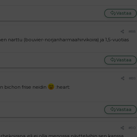
Vastaa
#88
nen narttu (bouvier-norjanharmaahirvikoira) ja 1,5-vuotias
Vastaa
#89
n bichon frise neidin
:heart:
Vastaa
#90
hekoirana..eli ei olla menossa näyttelyihin sen kanssa.