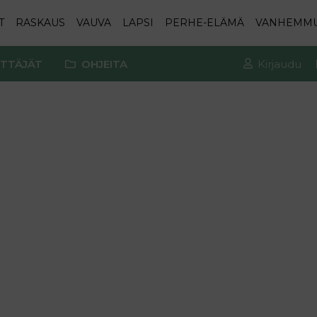
T
RASKAUS
VAUVA
LAPSI
PERHE-ELÄMÄ
VANHEMM
TTÄJÄT
OHJEITA
Kirjaudu