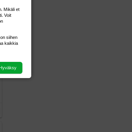
. Mikäli et
i. Voit
on
 on siihen
aa kaikkia
Hyväksy