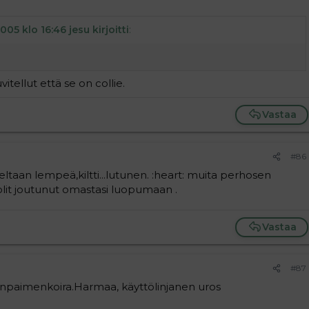
005 klo 16:46 jesu kirjoitti
:
itellut että se on collie.
Vastaa
#86
eltaan lempeä,kiltti...lutunen. :heart: muita perhosen
a olit joutunut omastasi luopumaan .
Vastaa
#87
anpaimenkoira.Harmaa, käyttölinjanen uros