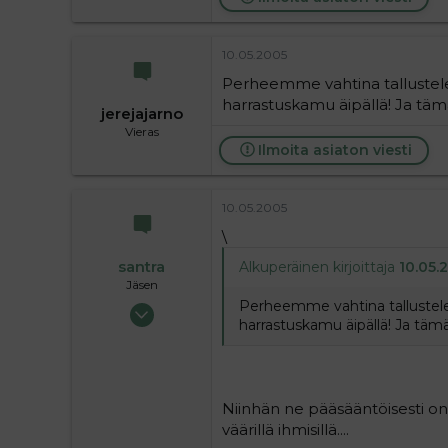
10.05.2005
Perheemme vahtina tallustelee j
harrastuskamu äipällä! Ja tämä
jerejajarno
Vieras
Ilmoita asiaton viesti
10.05.2005
\
santra
Alkuperäinen kirjoittaja
10.05.2
Jäsen
Perheemme vahtina tallustelee j
30.08.2004
harrastuskamu äipällä! Ja tämäk
258
0
16
Niinhän ne pääsääntöisesti o
väärillä ihmisillä....