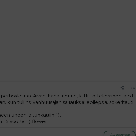
#76
erhoskoiran. Aivan ihana luonne, kiltti, tottelevainen ja piti
n, kun tuli ns. vanhuusajan sairauksia: epilepsia, sokeritauti,
.
een uneen ja tuhkattiin :'( .
15 vuotta. :'( :flower:
Vastaa