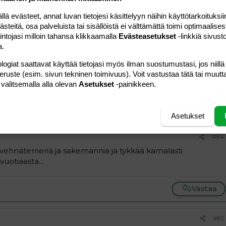
Vastaa
 evästeet, annat luvan tietojesi käsittelyyn näihin käyttötarkoituksiin
teitä, osa palveluista tai sisällöistä ei välttämättä toimi optimaalisest
intojasi milloin tahansa klikkaamalla
Evästeasetukset
-linkkiä sivust
#83
a.
ja narttu.
irviä jahtaamassa... :wave:
logiat saattavat käyttää tietojasi myös ilman suostumustasi, jos niillä
nteeltaan vaikka joku on ulkonäön perusteella luullutkin
peruste (esim. sivun tekninen toimivuus). Voit vastustaa tätä tai muutt
 autolla päälle sen takia mettäautotiellä :kieh:
 valitsemalla alla olevan
Asetukset
-painikkeen.
Vastaa
Asetukset
#84
 vehnäterrieriä ja sakemannia ja tykkää kamalasti
vuotiaasta...
Vastaa
#85