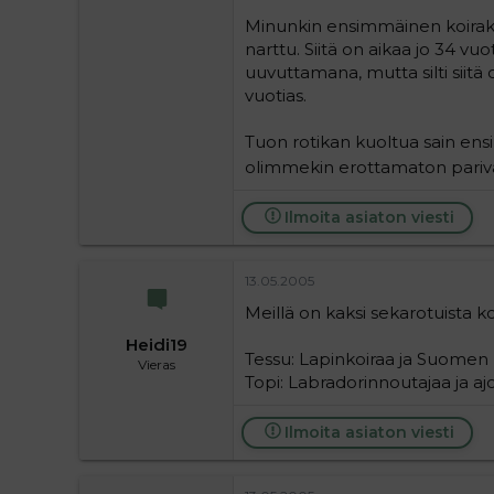
Minunkin ensimmäinen koirakam
narttu. Siitä on aikaa jo 34 
uuvuttamana, mutta silti siitä 
vuotias.
Tuon rotikan kuoltua sain ens
olimmekin erottamaton pariv
Ilmoita asiaton viesti
13.05.2005
Meillä on kaksi sekarotuista ko
Heidi19
Tessu: Lapinkoiraa ja Suomen p
Vieras
Topi: Labradorinnoutajaa ja ajo
Ilmoita asiaton viesti