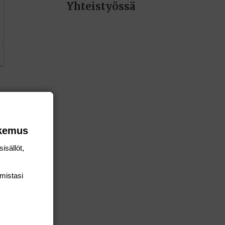
Yhteistyössä
okemus
isällöt,
mis­tasi