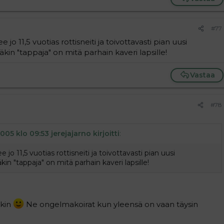
#77
o 11,5 vuotias rottisneiti ja toivottavasti pian uusi
kin "tappaja" on mitä parhain kaveri lapsille!
Vastaa
#78
005 klo 09:53 jerejajarno kirjoitti
:
o 11,5 vuotias rottisneiti ja toivottavasti pian uusi
in "tappaja" on mitä parhain kaveri lapsille!
nkin
Ne ongelmakoirat kun yleensä on vaan täysin