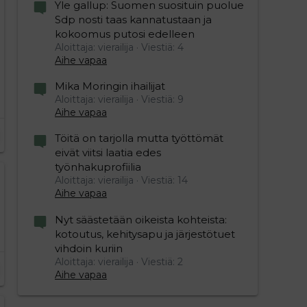
Yle gallup: Suomen suosituin puolue
Sdp nosti taas kannatustaan ja
kokoomus putosi edelleen
Aloittaja: vierailija
Viestiä: 4
Aihe vapaa
Mika Moringin ihailijat
Aloittaja: vierailija
Viestiä: 9
Aihe vapaa
Töitä on tarjolla mutta työttömät
eivät viitsi laatia edes
työnhakuprofiilia
Aloittaja: vierailija
Viestiä: 14
Aihe vapaa
Nyt säästetään oikeista kohteista:
kotoutus, kehitysapu ja järjestötuet
vihdoin kuriin
Aloittaja: vierailija
Viestiä: 2
Aihe vapaa