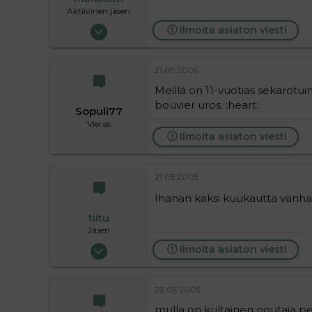
Aktiivinen jäsen
06.07.2004
Ilmoita asiaton viesti
3 417
0
21.05.2005
36
Meillä on 11-vuotias sekarotui
Salo
bouvier uros. :heart:
Sopuli77
Vieras
Ilmoita asiaton viesti
21.05.2005
Ihanan kaksi kuukautta vanha
tiitu
Jäsen
06.08.2004
Ilmoita asiaton viesti
691
0
23.05.2005
16
mulla on kultainen noutaja per