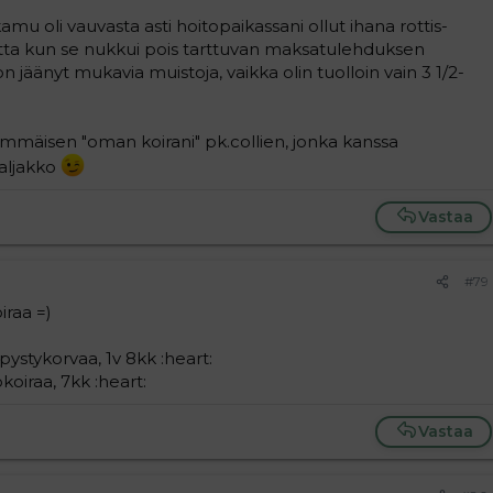
u oli vauvasta asti hoitopaikassani ollut ihana rottis-
vuotta kun se nukkui pois tarttuvan maksatulehduksen
on jäänyt mukavia muistoja, vaikka olin tuolloin vain 3 1/2-
immäisen "oman koirani" pk.collien, jonka kanssa
aljakko
Vastaa
#79
iraa =)
ystykorvaa, 1v 8kk :heart:
koiraa, 7kk :heart:
Vastaa