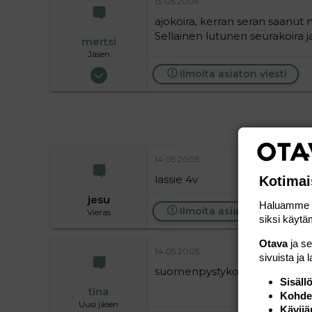
13.05.2005
ajokoira, kerran seran saanut 
Sellainen lutunen seurakoira j
mertsi
Jäsen
28.01.2005
Ilmoita asiaton viesti
59
0
6
14.05.2005
lassie 4v
Kotimai
jesu
Haluamme ta
Ilmoita asiaton viesti
Vieras
siksi käytäm
Otava
ja s
14.05.2005
sivuista ja 
suomenpystykorva
Sisäll
tina
Kohden
Uusi jäsen
Kävijä