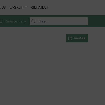
UUS
LASKURIT
KILPAILUT
Rekisteröidy
Vastaa