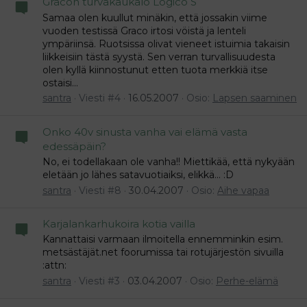
Gracon turvakaukalo Logico S
Samaa olen kuullut minäkin, että jossakin viime
vuoden testissä Graco irtosi vöistä ja lenteli
ympäriinsä. Ruotsissa olivat vieneet istuimia takaisin
liikkeisiin tästä syystä. Sen verran turvallisuudesta
olen kyllä kiinnostunut etten tuota merkkiä itse
ostaisi...
santra
Viesti #4
16.05.2007
Osio:
Lapsen saaminen
Onko 40v sinusta vanha vai elämä vasta
edessäpäin?
No, ei todellakaan ole vanha!! Miettikää, että nykyään
eletään jo lähes satavuotiaiksi, elikkä... :D
santra
Viesti #8
30.04.2007
Osio:
Aihe vapaa
Karjalankarhukoira kotia vailla
Kannattaisi varmaan ilmoitella ennemminkin esim.
metsästäjät.net foorumissa tai rotujärjestön sivuilla
:attn:
santra
Viesti #3
03.04.2007
Osio:
Perhe-elämä