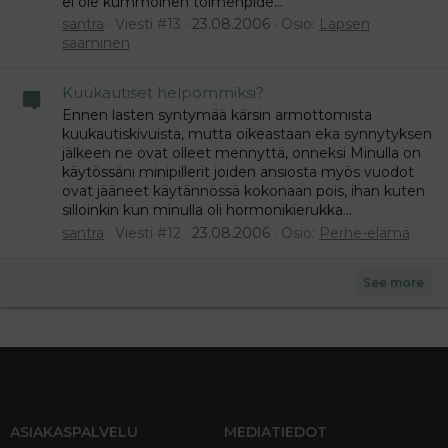
ei ole kummoinen toimenpide...
santra
Viesti #13
23.08.2006
Osio:
Lapsen
saaminen
Kuukautiset helpommiksi?
Ennen lasten syntymää kärsin armottomista
kuukautiskivuista, mutta oikeastaan eka synnytyksen
jälkeen ne ovat olleet mennyttä, onneksi Minulla on
käytössäni minipillerit joiden ansiosta myös vuodot
ovat jääneet käytännössä kokonaan pois, ihan kuten
silloinkin kun minulla oli hormonikierukka...
santra
Viesti #12
23.08.2006
Osio:
Perhe-elämä
See more
ASIAKASPALVELU
MEDIATIEDOT