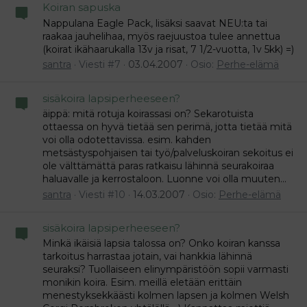
Koiran sapuska
Nappulana Eagle Pack, lisäksi saavat NEU:ta tai
raakaa jauhelihaa, myös raejuustoa tulee annettua
(koirat ikähaarukalla 13v ja risat, 7 1/2-vuotta, 1v 5kk) =)
santra
Viesti #7
03.04.2007
Osio:
Perhe-elämä
sisäkoira lapsiperheeseen?
äippä: mitä rotuja koirassasi on? Sekarotuista
ottaessa on hyvä tietää sen perimä, jotta tietää mitä
voi olla odotettavissa. esim. kahden
metsästyspohjaisen tai työ/palveluskoiran sekoitus ei
ole välttämättä paras ratkaisu lähinnä seurakoiraa
haluavalle ja kerrostaloon. Luonne voi olla muuten...
santra
Viesti #10
14.03.2007
Osio:
Perhe-elämä
sisäkoira lapsiperheeseen?
Minkä ikäisiä lapsia talossa on? Onko koiran kanssa
tarkoitus harrastaa jotain, vai hankkia lähinnä
seuraksi? Tuollaiseen elinympäristöön sopii varmasti
monikin koira. Esim. meillä eletään erittäin
menestyksekkäästi kolmen lapsen ja kolmen Welsh