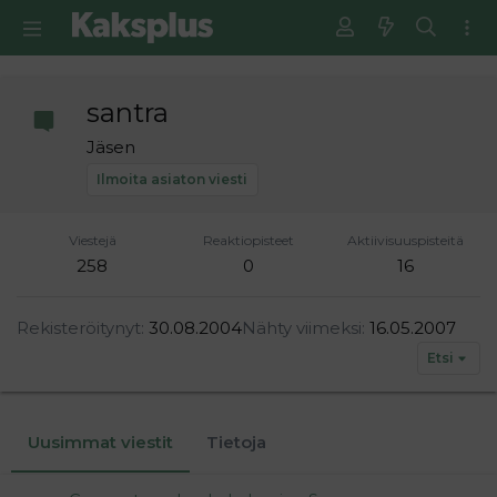
santra
Jäsen
Ilmoita asiaton viesti
Viestejä
Reaktiopisteet
Aktiivisuuspisteitä
258
0
16
Rekisteröitynyt
30.08.2004
Nähty viimeksi
16.05.2007
Etsi
Uusimmat viestit
Tietoja