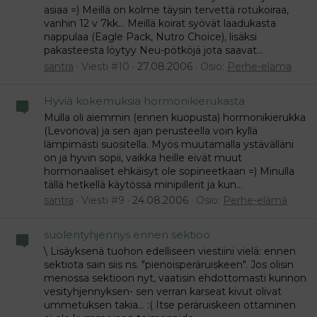
asiaa =) Meillä on kolme täysin tervettä rotukoiraa,
vanhin 12 v 7kk... Meillä koirat syövät laadukasta
nappulaa (Eagle Pack, Nutro Choice), lisäksi
pakasteesta löytyy Neu-pötköjä jota saavat...
santra
Viesti #10
27.08.2006
Osio:
Perhe-elämä
Hyviä kokemuksia hormonikierukasta
Mulla oli aiemmin (ennen kuopusta) hormonikierukka
(Levonova) ja sen ajan perusteella voin kyllä
lämpimästi suositella. Myös muutamalla ystävälläni
on ja hyvin sopii, vaikka heille eivät muut
hormonaaliset ehkäisyt ole sopineetkaan =) Minulla
tällä hetkellä käytössä minipillerit ja kun...
santra
Viesti #9
24.08.2006
Osio:
Perhe-elämä
suolentyhjennys ennen sektioo
\ Lisäyksenä tuohon edelliseen viestiini vielä: ennen
sektiota sain siis ns. "pienoisperäruiskeen". Jos olisin
menossa sektioon nyt, vaatisin ehdottomasti kunnon
vesityhjennyksen- sen verran karseat kivut olivat
ummetuksen takia... :( Itse peräruiskeen ottaminen