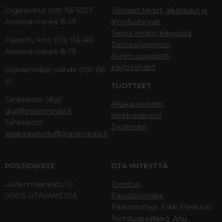
Digipalvelut (09) 156 6227
Tekniset tiedot, aikataulut ja
Avoinna ma–pe 8–19
ilmoitushinnat
Tietoa verkon kävijöistä
Painettu lehti (09) 156 665
Tietosuojaseloste
Avoinna ma–pe 8–19
Avoimuusraportti
Käyttöehdot
Otavamedian vaihde (09) 156
61
TUOTTEET
Sähköposti (digi)
Aikakauslehdet
digi@otavamedia.fi
Verkkopalvelut
Sähköposti
Digilehdet
asiakaspalvelu@otavamedia.fi
POSTIOSOITE
OTA YHTEYTTÄ
Uudenmaankatu 10
Toimitus
00015 OTAVAMEDIA
Palautelomake
Päätoimittaja: Erkki Meriluoto
Toimituspäällikkö: Anu