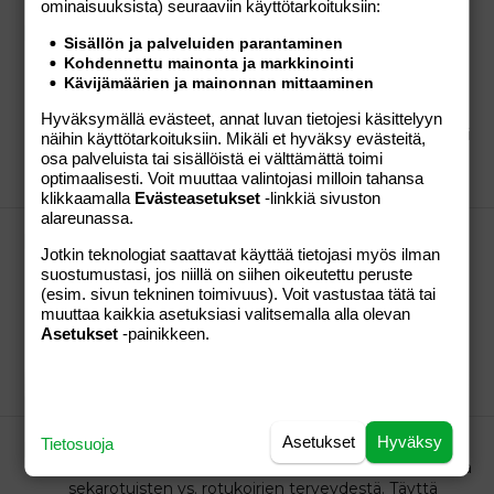
ominaisuuk­sista) seuraaviin käyttötarkoituksiin:
kuivamuonasta
Sisällön ja palveluiden parantaminen
\ Näin myös meillä. Laatu ratkaisee. Pääraaka-aineen
Kohdennettu mainonta ja markkinointi
on oltava liha, ei vilja (tai "eläinperäiset" tuotteet).
Kävijämäärien ja mainonnan mittaaminen
Käytännössä meillä koirien nappula on myös Eaglea,
aiemmin syötin Nutro Choisea ja tyytyväinen olin
Hyväksymällä evästeet, annat luvan tietojesi käsittelyyn
siihenkin. Lisukkeena meidän jäbät (3 kpl welsh corgi
näihin käyttötarkoituksiin. Mikäli et hyväksy evästeitä,
pembrokeja) saavat NEU:ta...
osa palveluista tai sisällöistä ei välttämättä toimi
optimaalisesti. Voit muuttaa valintojasi milloin tahansa
santra
Viesti #6
18.10.2006
Osio:
Perhe-elämä
klikkaamalla
Evästeasetukset
-linkkiä sivuston
alareunassa.
Milloin tulee menkat?
Jotkin teknologiat saattavat käyttää tietojasi myös ilman
Oli spontaani keskenmeno, eli ei tarvinnut avittaa
suostumustasi, jos niillä on siihen oikeutettu peruste
mitenkään. Mutta ei tarvitse enää miettiä tätä asiaa,
(esim. sivun tekninen toimivuus). Voit vastustaa tätä tai
kuukautiset alkoivat keskiviikkona, jihaa. Eli se 8
muuttaa kaikkia asetuksiasi valitsemalla alla olevan
viikkoa meni keskenmenosta. Nyt pääsee taas
Asetukset
-painikkeen.
tositoimiin....
santra
Viesti #8
27.08.2006
Osio:
Lapsen
saaminen
Asetukset
Hyväksy
ramona
Tietosuoja
Komppaan häkkyrää ja jupidaa noissa kommenteissa
sekarotuisten vs. rotukoirien terveydestä. Täyttä