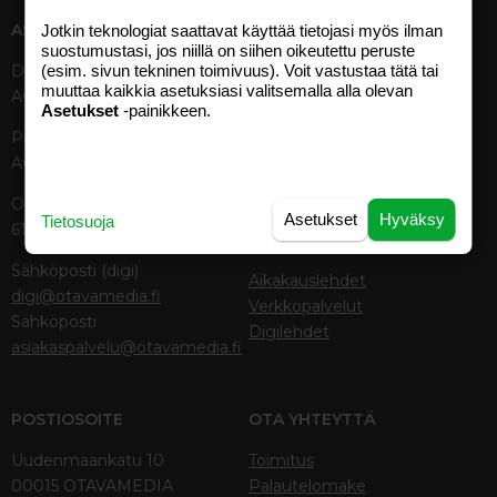
ASIAKASPALVELU
MEDIATIEDOT
Jotkin teknologiat saattavat käyttää tietojasi myös ilman
suostumustasi, jos niillä on siihen oikeutettu peruste
(esim. sivun tekninen toimivuus). Voit vastustaa tätä tai
Digipalvelut (09) 156 6227
Tekniset tiedot, aikataulut ja
muuttaa kaikkia asetuksiasi valitsemalla alla olevan
Avoinna ma–pe 8–19
ilmoitushinnat
Asetukset
-painikkeen.
Tietoa verkon kävijöistä
Painettu lehti (09) 156 665
Tietosuojaseloste
Avoinna ma–pe 8–19
Avoimuusraportti
Käyttöehdot
Otavamedian vaihde (09) 156
Asetukset
Hyväksy
Tietosuoja
61
TUOTTEET
Sähköposti (digi)
Aikakauslehdet
digi@otavamedia.fi
Verkkopalvelut
Sähköposti
Digilehdet
asiakaspalvelu@otavamedia.fi
POSTIOSOITE
OTA YHTEYTTÄ
Uudenmaankatu 10
Toimitus
00015 OTAVAMEDIA
Palautelomake