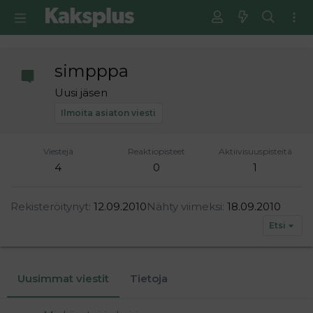
simpppa
Uusi jäsen
Ilmoita asiaton viesti
Viestejä
Reaktiopisteet
Aktiivisuuspisteitä
4
0
1
Rekisteröitynyt
12.09.2010
Nähty viimeksi
18.09.2010
Etsi
Uusimmat viestit
Tietoja