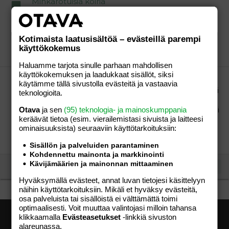
Minkärotuisia koiria
Eli kyselisin minkärotuisia koiria teillä on
lapsiperheissä? Itse olen haaveilleut koirasta pitkään.
Meitä vain minä, mieheni ja 7kk ikäinen tyttö :)
Kotimaista laatusisältöä – evästeillä parempi
simpppa
Viestiketju
12.09.2010
Viestiä: 22
Osio:
käyttökokemus
Perhe-elämä
Haluamme tarjota sinulle parhaan mahdollisen
käyttökokemuksen ja laadukkaat sisällöt, siksi
mese, meili tai facebook kavereita :)
käytämme tällä sivustolla evästeitä ja vastaavia
Moikka! Oon 20-vuotias, 7kk ikäisen tytteliini äiti. Olisi
teknologioita.
kiva jos täältä löytyisi kaveria kirjoittelemaan,
Otava
ja sen
(95) teknologia- ja mainoskumppania
vaihtamaan ajatuksia yms. :) Iällä tai paikkakunnalla ei
keräävät tietoa (esim. vierailemis­tasi sivuista ja laitteesi
ole väliä sinkka@hotmail.com
ominaisuuk­sista) seuraaviin käyttötarkoituksiin:
simpppa
Viestiketju
12.09.2010
Viestiä: 0
Osio:
Perhe-elämä
Sisällön ja palveluiden parantaminen
Kohdennettu mainonta ja markkinointi
Kävijämäärien ja mainonnan mittaaminen
See more
Hyväksymällä evästeet, annat luvan tietojesi käsittelyyn
näihin käyttötarkoituksiin. Mikäli et hyväksy evästeitä,
osa palveluista tai sisällöistä ei välttämättä toimi
optimaalisesti. Voit muuttaa valintojasi milloin tahansa
klikkaamalla
Evästeasetukset
-linkkiä sivuston
alareunassa.