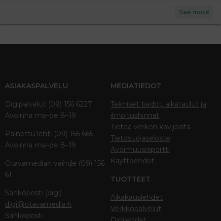
See more
ASIAKASPALVELU
MEDIATIEDOT
Digipalvelut (09) 156 6227
Tekniset tiedot, aikataulut ja
Avoinna ma–pe 8–19
ilmoitushinnat
Tietoa verkon kävijöistä
Painettu lehti (09) 156 665
Tietosuojaseloste
Avoinna ma–pe 8–19
Avoimuusraportti
Käyttöehdot
Otavamedian vaihde (09) 156
61
TUOTTEET
Sähköposti (digi)
Aikakauslehdet
digi@otavamedia.fi
Verkkopalvelut
Sähköposti
Digilehdet