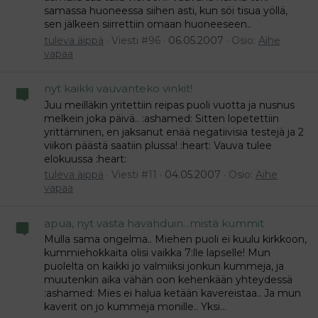
samassa huoneessa siihen asti, kun söi tisua yöllä,
sen jälkeen siirrettiin omaan huoneeseen..
tuleva äippä
Viesti #96
06.05.2007
Osio:
Aihe
vapaa
nyt kaikki vauvanteko vinkit!
Juu meilläkin yritettiin reipas puoli vuotta ja nusnus
melkein joka päivä.. :ashamed: Sitten lopetettiin
yrittäminen, en jaksanut enää negatiivisia testejä ja 2
viikon päästä saatiin plussa! :heart: Vauva tulee
elokuussa :heart:
tuleva äippä
Viesti #11
04.05.2007
Osio:
Aihe
vapaa
apua, nyt vasta havahduin...mistä kummit
Mulla sama ongelma.. Miehen puoli ei kuulu kirkkoon,
kummiehokkaita olisi vaikka 7:lle lapselle! Mun
puolelta on kaikki jo valmiiksi jonkun kummeja, ja
muutenkin aika vähän oon kehenkään yhteydessä
:ashamed: Mies ei halua ketään kavereistaa.. Ja mun
kaverit on jo kummeja monille.. Yksi...