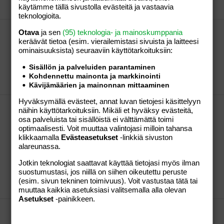
elämä
käytämme tällä sivustolla evästeitä ja vastaavia
teknologioita.
ÄIDIT vuosimallia 1991
Otava
ja sen
(95) teknologia- ja mainoskumppania
keräävät tietoa (esim. vierailemis­tasi sivuista ja laitteesi
Hejssan! kiva kuulla et joku muukin -91 on tulossä
ominaisuuk­sista) seuraaviin käyttötarkoituksiin:
äidiksi. ite mulla on laskettu aika heinäkuussa. Ja
hyvin menny raskaus :)
Sisällön ja palveluiden parantaminen
tuleva äippä
Viesti #17
06.01.2007
Osio:
Perhe-
Kohdennettu mainonta ja markkinointi
elämä
Kävijämäärien ja mainonnan mittaaminen
Hyväksymällä evästeet, annat luvan tietojesi käsittelyyn
onko tämä oikein
näihin käyttötarkoituksiin. Mikäli et hyväksy evästeitä,
\ juuri niin, meillä mies laittaa 170e elareihin, 150
osa palveluista tai sisällöistä ei välttämättä toimi
matkakuluihin, mutta ikinä meillä ei olis varaa pistää
optimaalisesti. Voit muuttaa valintojasi milloin tahansa
edes yhdessä tuota summaa yhteiseen lapseemme
klikkaamalla
Evästeasetukset
-linkkiä sivuston
alareunassa.
kk:ssa..ja se on totta että en kanssa ymmärrä miten
yh:n lapset todellakin kuluttavat enemmän kuin
Jotkin teknologiat saattavat käyttää tietojasi myös ilman
ydinperheen lapset, ainakin sen mukaan...
suostumustasi, jos niillä on siihen oikeutettu peruste
tuleva äippä
Viesti #27
08.11.2006
Osio:
Perhe-
(esim. sivun tekninen toimivuus). Voit vastustaa tätä tai
elämä
muuttaa kaikkia asetuksiasi valitsemalla alla olevan
Asetukset
-painikkeen.
pre-eklamptikko äitien synnytys
Hei! Olisin kiinnostunut kuulemaan äitien