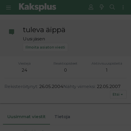
tuleva äippä
Uusi jäsen
Ilmoita asiaton viesti
Viestejä
Reaktiopisteet
Aktiivisuuspisteitä
24
0
1
Rekisteröitynyt
26.05.2004
Nähty viimeksi
22.05.2007
Etsi
Uusimmat viestit
Tietoja