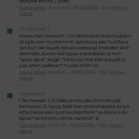
äitiä jolle kertoa :/ joten...
tuleva äippä
Viesti #46
06.02.2006
Osio:
Perhe-
elämä
Jo tärppäsi! :)
onnea ihan hirveesti!! :) omakohtainen kokemukseni
oli kyllä näin myöhemmin ajateltuna aika huvittava
(siis kun sain kuulla olevani raskaana) ensinäkin aloin
itkemään, kävelin kämppää edestakaisin ja hoin
"apua, apua" :laugh: *tuntu kyl että elämä pysähty
just siihen paikkaan* muuta sitten se...
tuleva äippä
Viesti #6
06.02.2006
Osio:
Perhe-
elämä
tosi hiljaista
\ No heissan :) oli täälä sentäs joku ihminen jolla
kiinnostaa :D täytyy kyllä ihan ensimmäiseksi kysyä
että mistäs päin suomea kirjottelet? ja onkos sulla
lapsia? tai kenties odotat naperoa? :p
tuleva äippä
Viesti #5
05.02.2006
Osio:
Perhe-
elämä