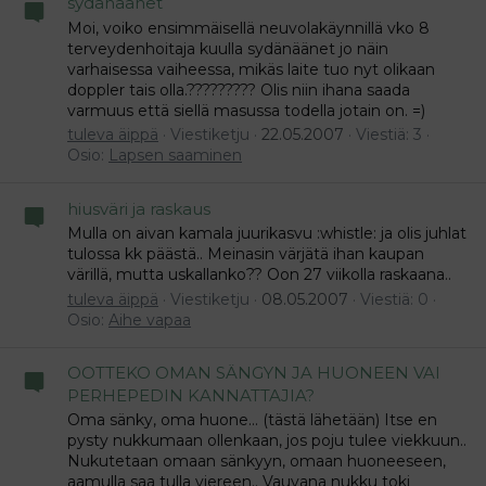
sydänäänet
Moi, voiko ensimmäisellä neuvolakäynnillä vko 8
terveydenhoitaja kuulla sydänäänet jo näin
varhaisessa vaiheessa, mikäs laite tuo nyt olikaan
doppler tais olla.????????? Olis niin ihana saada
varmuus että siellä masussa todella jotain on. =)
tuleva äippä
Viestiketju
22.05.2007
Viestiä: 3
Osio:
Lapsen saaminen
hiusväri ja raskaus
Mulla on aivan kamala juurikasvu :whistle: ja olis juhlat
tulossa kk päästä.. Meinasin värjätä ihan kaupan
värillä, mutta uskallanko?? Oon 27 viikolla raskaana..
tuleva äippä
Viestiketju
08.05.2007
Viestiä: 0
Osio:
Aihe vapaa
OOTTEKO OMAN SÄNGYN JA HUONEEN VAI
PERHEPEDIN KANNATTAJIA?
Oma sänky, oma huone... (tästä lähetään) Itse en
pysty nukkumaan ollenkaan, jos poju tulee viekkuun..
Nukutetaan omaan sänkyyn, omaan huoneeseen,
aamulla saa tulla viereen.. Vauvana nukku toki