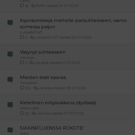
Laihis
9MM.
29.07.2026
18
Kipinävinkkejä miehelle parisuhteeseen, vaimo
somessa paljon
Lukija627427
Lukija627427
22.07.2026
0
Väsynyt suhteeseen
vierailija
vierailija
21.07.2026
3
Miesten tissit kasvaa..
Toripolliisi
vierailija
08.07.2026
109
Kielellinen erityisvaikeus (dysfasia)
Vatelma86
vierailija
07.07.2026
23
SIKAINFLUENSSA ROKOTE!
kreta