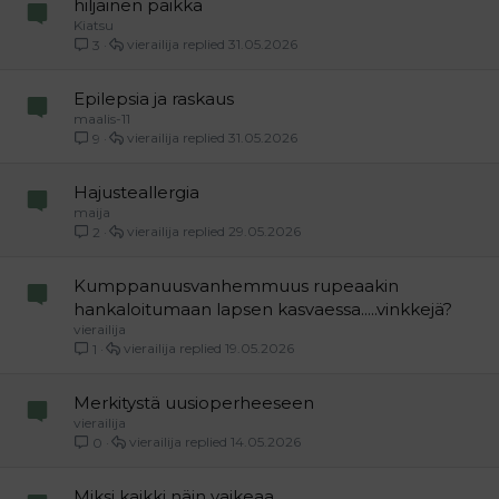
hiljainen paikka
Kiatsu
vierailija
31.05.2026
3
Epilepsia ja raskaus
maalis-11
vierailija
31.05.2026
9
Hajusteallergia
maija
vierailija
29.05.2026
2
Kumppanuusvanhemmuus rupeaakin
hankaloitumaan lapsen kasvaessa.....vinkkejä?
vierailija
vierailija
19.05.2026
1
Merkitystä uusioperheeseen
vierailija
vierailija
14.05.2026
0
Miksi kaikki näin vaikeaa