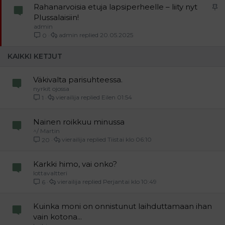
K
Rahanarvoisia etuja lapsiperheelle – liity nyt
i
Plussalaisiin!
admin
i
admin
20.05.2025
0
n
n
KAIKKI KETJUT
i
t
Väkivalta parisuhteessa.
e
nyrkit ojossa
t
vierailija
Eilen 01:54
1
t
y
Nainen roikkuu minussa
^/ Martin
vierailija
Tiistai klo 06:10
20
Karkki himo, vai onko?
lottavaltteri
vierailija
Perjantai klo 10:49
6
Kuinka moni on onnistunut laihduttamaan ihan
vain kotona...