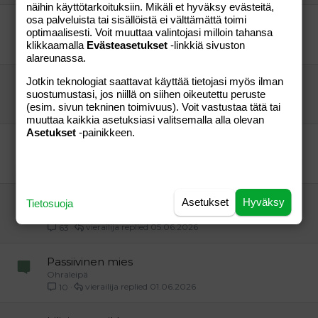
näihin käyttötarkoituksiin. Mikäli et hyväksy evästeitä,
osa palveluista tai sisällöistä ei välttämättä toimi
maissiallergia ja korvikkeet
optimaalisesti. Voit muuttaa valintojasi milloin tahansa
hoomoilanen
klikkaamalla
Evästeasetukset
-linkkiä sivuston
vierailija
13.06.2026
13
alareunassa.
Jotkin teknologiat saattavat käyttää tietojasi myös ilman
hiivauute
suostumustasi, jos niillä on siihen oikeutettu peruste
kummastunut
(esim. sivun tekninen toimivuus). Voit vastustaa tätä tai
vierailija
10.06.2026
15
muuttaa kaikkia asetuksiasi valitsemalla alla olevan
Asetukset
-painikkeen.
koulutus
Juulia81
vierailija
05.06.2026
39
Miehen koulutus
Asetukset
Hyväksy
Tietosuoja
Rosamamma
vierailija
05.06.2026
63
Passiivinen mies
Ohraleipä
vierailija
01.06.2026
10