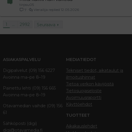
tirpsu05
Vierailija
12.05.2026
7
1
…
2992
Seuraava
ASIAKASPALVELU
MEDIATIEDOT
Digipalvelut (09) 156 6227
Tekniset tiedot, aikataulut ja
Avoinna ma–pe 8–19
ilmoitushinnat
Tietoa verkon kävijöistä
Painettu lehti (09) 156 665
Tietosuojaseloste
Avoinna ma–pe 8–19
Avoimuusraportti
Käyttöehdot
Otavamedian vaihde (09) 156
61
TUOTTEET
Sähköposti (digi)
Aikakauslehdet
digi@otavamedia.fi