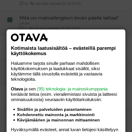
vierailija
25.06.2026
19
Mitä voi maitoallergikon leivän päälle laittaa?
jokala
vierailija
23.06.2026
7
Vaimo huorannut, shoppailu addiktio.
Kotimaista laatusisältöä – evästeillä parempi
Onserankkaa
käyttökokemus
vierailija
20.06.2026
14
Haluamme tarjota sinulle parhaan mahdollisen
nikkeliallergia,missä ruoissa on jne?
käyttökokemuksen ja laadukkaat sisällöt, siksi
Martza
käytämme tällä sivustolla evästeitä ja vastaavia
vierailija
19.06.2026
17
teknologioita.
Otava
ja sen
(95) teknologia- ja mainoskumppania
Maissi-allergia ja maissitärkkelys, jelppiä!
keräävät tietoa (esim. vierailemis­tasi sivuista ja laitteesi
allergisen äiti
ominaisuuk­sista) seuraaviin käyttötarkoituksiin:
vierailija
16.06.2026
7
Sisällön ja palveluiden parantaminen
Kohdennettu mainonta ja markkinointi
propral-lääkkeestä kysymys
Kävijämäärien ja mainonnan mittaaminen
taustalla
vierailija
16.06.2026
14
Hyväksymällä evästeet, annat luvan tietojesi käsittelyyn