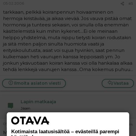
05.02.2006
#3
tarkkaan, pelkkä koiranpennun hoivaaminen on
hermoja kiristävää, ja aikaa vievää. Jos vauva pistää omat
hormonisi ja tunteesi sekaisin, voi sinulla olla enemmän
käsittelemistä kuin mihin kykenet....Ei ole meinaan
helppo yhdstelmä, muta riippu tietysti koiran rodustakin
ja siitä miten paljon sinulta huomiota vaatii ja
erityiskoulutusta, asiat voi sujua hyvinkin, saat pennun
kulkemaan heti vaunujen kanssa leppoisasti ym. Jo
jonkun yksivuotiaan koiran kanssa voi olla hankalaa alkaa
tehdä lenkkejä vaunujen kanssa...Oma kokemus puhuu...
Ilmoita asiaton viesti
Vastaa
Lapin matkaaja
Jäsen
05.02.2006
#4
Kotimaista laatusisältöä – evästeillä parempi
Minulla on 3 koiraa ja ihan kokemuksesta voin sanoa,