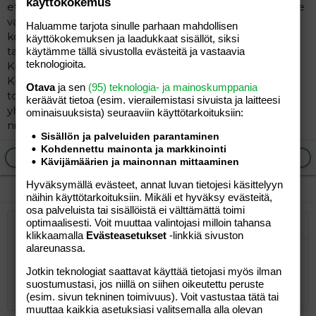
käyttökokemus
että koiranpennun ottaminen on muutakin kuin, että se
vaan otetaan. Mukana tulee pennun kakkojen/pissojen
Haluamme tarjota sinulle parhaan mahdollisen
korjaaminen, sisäsiistiksi opettaminen ja muun
käyttökokemuksen ja laadukkaat sisällöt, siksi
tapakoulutuksen antaminen, aktivointi/leikki ja ulkoilu.
käytämme tällä sivustolla evästeitä ja vastaavia
teknologioita.
Koiranpennussa on ihan uskomaton määrä hommaa.
Koira vaatii tekemistä pennusta alkaen ja kannattaa
Otava
ja sen
(95) teknologia- ja mainoskumppania
todella miettiä jaksaako itse täysipainoisesti "kahta lasta
keräävät tietoa (esim. vierailemis­tasi sivuista ja laitteesi
yhtä aikaa". Jos antaa koiralle vain puolinaisesti oppeja
ominaisuuk­sista) seuraaviin käyttötarkoituksiin:
niin ojassa ollaan.
Sisällön ja palveluiden parantaminen
Kohdennettu mainonta ja markkinointi
Ilmoita asiaton viesti
Vastaa
Kävijämäärien ja mainonnan mittaaminen
Hyväksymällä evästeet, annat luvan tietojesi käsittelyyn
näihin käyttötarkoituksiin. Mikäli et hyväksy evästeitä,
osa palveluista tai sisällöistä ei välttämättä toimi
optimaalisesti. Voit muuttaa valintojasi milloin tahansa
Järjestetty lista
Lihavoitu
Kursivoitu
Laajennettuun editoriin…
Lista
Laajennettuun editoriin…
Lisää hyperlinkki
Lisää kuva
Hymiöt
Laajennettuun editorii
Kumoa
Laajennettuu
Esikat
klikkaamalla
Evästeasetukset
-linkkiä sivuston
alareunassa.
Järjestämätön lista
Kirjoita vastaus...
Tasaa vasemmalle
9
Normal
Tallenna luonnos
Arial
Fontin koko
Tasaus
Lainaus
Tee uudelleen
Lisää video/media
BBCode-näkymä
Tekstiväri
Paragraph format
Lisää taulukko
Poista muotoilu
Kirjasintyyli
Insert horizontal line
Luonnokset
Yliviivaa
Spoiler
Alleviivattu
Koodi
Rivinsisäinen koodi
Rivinsisäinen spoiler
Jotkin teknologiat saattavat käyttää tietojasi myös ilman
10
Poista luonnos
Book Antiqua
Suurenna sisennystä
Heading 1
Keskitä
suostumustasi, jos niillä on siihen oikeutettu peruste
(esim. sivun tekninen toimivuus). Voit vastustaa tätä tai
12
Courier New
Pienennä sisennystä
Tasaa oikealle
muuttaa kaikkia asetuksiasi valitsemalla alla olevan
Heading 2