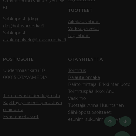
Otavamedian vaihde (09) 156
61
TUOTTEET
Sähköposti (digi)
Aikakauslehdet
digi@otavamedia.fi
Verkkopalvelut
Sähköposti
Digilehdet
asiakaspalvelu@otavamedia.fi
POSTIOSOITE
OTA YHTEYTTÄ
Uudenmaankatu 10
Toimitus
00015 OTAVAMEDIA
Palautelomake
Päätoimittaja: Erkki Meriluoto
Toimituspäällikkö: Anu
Tietoa evästeiden käytöstä
Vaskimo
Käyttäytymiseen perustuva
Tuottaja: Anna Huuhtanen
mainonta
Sähköpostiosoitteet:
Evästeasetukset
etunimi.sukunimi@otava.fi
Ylös
Bott