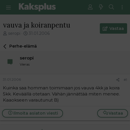
vauva ja koiranpentu
Vastaa
V
E
seropi
31.01.2006
i
n
e
s
Perhe-elämä
s
i
t
m
seropi
i
m
Vieras
k
ä
e
i
t
n
31.01.2006
#1
j
e
Kuinka saa homman toimimaan jos vauva 4kk ja koira
u
n
5kk. Keväällä otetaan. Vähän jännättää miten menee.
n
v
a
i
Kaaokseen varautunut B)
l
e
o
s
Ilmoita asiaton viesti
Vastaa
i
t
t
i
t