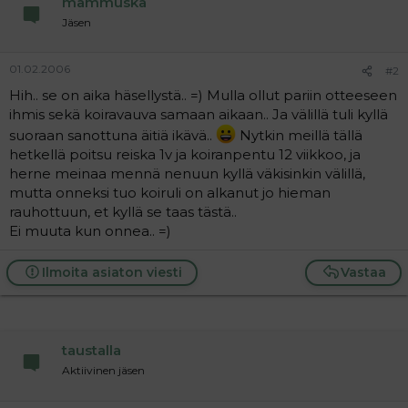
mammuska
a
Jäsen
j
a
01.02.2006
#2
Hih.. se on aika häsellystä.. =) Mulla ollut pariin otteeseen
ihmis sekä koiravauva samaan aikaan.. Ja välillä tuli kyllä
suoraan sanottuna äitiä ikävä..
Nytkin meillä tällä
hetkellä poitsu reiska 1v ja koiranpentu 12 viikkoo, ja
herne meinaa mennä nenuun kyllä väkisinkin välillä,
mutta onneksi tuo koiruli on alkanut jo hieman
rauhottuun, et kyllä se taas tästä..
Ei muuta kun onnea.. =)
Ilmoita asiaton viesti
Vastaa
taustalla
Aktiivinen jäsen