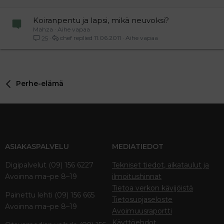
Koiranpentu ja lapsi, mikä neuvoksi?
Mahza
Aihe vapaa
chef
11.06.2011
Aihe vapaa
25
Perhe-elämä
ASIAKASPALVELU
MEDIATIEDOT
Digipalvelut (09) 156 6227
Tekniset tiedot, aikataulut ja
Avoinna ma–pe 8–19
ilmoitushinnat
Tietoa verkon kävijöistä
Painettu lehti (09) 156 665
Tietosuojaseloste
Avoinna ma–pe 8–19
Avoimuusraportti
Käyttöehdot