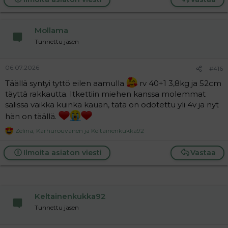
c
t
i
Mollama
o
n
Tunnettu jäsen
s
:
06.07.2026
#416
Täällä syntyi tyttö eilen aamulla
rv 40+1 3,8kg ja 52cm
täyttä rakkautta. Itkettiin miehen kanssa molemmat
salissa vaikka kuinka kauan, tätä on odotettu yli 4v ja nyt
hän on täällä.
Zelina
,
Karhurouvanen
ja
Keltainenkukka92
R
e
a
Ilmoita asiaton viesti
Vastaa
c
t
i
o
n
Keltainenkukka92
s
:
Tunnettu jäsen