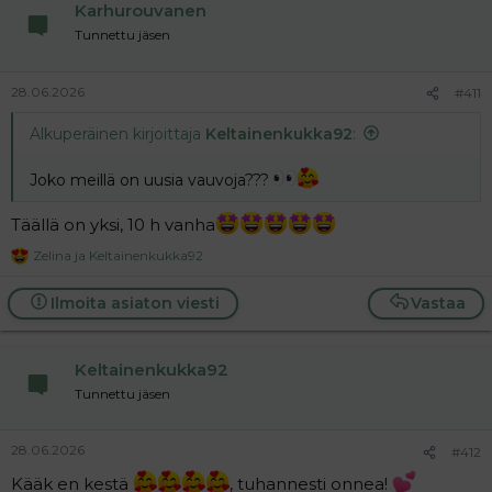
Karhurouvanen
o
n
Tunnettu jäsen
s
:
28.06.2026
#411
Alkuperäinen kirjoittaja
Keltainenkukka92
:
Joko meillä on uusia vauvoja???
Täällä on yksi, 10 h vanha
Zelina
ja
Keltainenkukka92
R
e
a
Ilmoita asiaton viesti
Vastaa
c
t
i
Keltainenkukka92
o
n
Tunnettu jäsen
s
:
28.06.2026
#412
Kääk en kestä
, tuhannesti onnea!