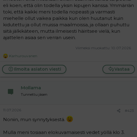
eli koen, että olin todella yksin kipujen kanssa. Ymmärrän
toki, että kaikki meni todella nopeasti ja varmasti
miehelle ollut vaikea paikka kun olen huutanut kuin
kidutettu ja ollut muissa maailmoissa, ja ollaan puhuttu
siitä jälkikäteen, mutta ilmeisesti häiritsee vielä, kun
ajattelen asiaa sen verran usein.
Viimeksi muokattu:
10.07.2026
Karhurouvanen
R
e
a
Ilmoita asiaton viesti
Vastaa
c
t
i
Mollama
o
n
Tunnettu jäsen
s
:
11.07.2026
#423
Noniin, mun synnytyksestä.
Mulla meni tosiaan elokuvamaisesti vedet yöllä klo 3.