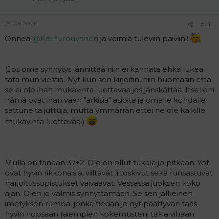
29.06.2026
#414
Onnea
@Karhurouvanen
ja voimia tuleviin päiviin!!
(Jos oma synnytys jännittää niin ei kannata ehkä lukea
tätä mun viestiä. Nyt kun sen kirjoitin, niin huomasin että
se ei ole ihan mukavinta luettavaa jos jänskättää. Itselleni
nämä ovat ihan vaan "arkisia" asioita ja omalle kohdalle
sattuneita juttuja, mutta ymmärrän ettei ne ole kaikille
mukavinta luettavaa.)
Mulla on tänään 37+2. Olo on ollut tukala jo pitkään. Yöt
ovat hyvin rikkonaisia, viiltävät liitoskivut sekä runsastuvat
harjoitussupistukset vaivaavat. Vessassa juoksen koko
ajan. Olen jo valmis synnyttämään. Se sen jälkeinen
imetyksen rumba, jonka tiedän jo nyt päättyvän taas
hyvin nopsaan (aiempien kokemusteni takia vihaan