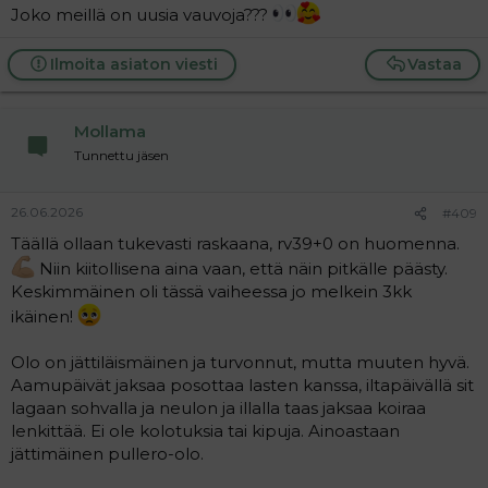
Joko meillä on uusia vauvoja???
Ilmoita asiaton viesti
Vastaa
Mollama
Tunnettu jäsen
26.06.2026
#409
Täällä ollaan tukevasti raskaana, rv39+0 on huomenna.
Niin kiitollisena aina vaan, että näin pitkälle päästy.
Keskimmäinen oli tässä vaiheessa jo melkein 3kk
ikäinen!
Olo on jättiläismäinen ja turvonnut, mutta muuten hyvä.
Aamupäivät jaksaa posottaa lasten kanssa, iltapäivällä sit
lagaan sohvalla ja neulon ja illalla taas jaksaa koiraa
lenkittää. Ei ole kolotuksia tai kipuja. Ainoastaan
jättimäinen pullero-olo.