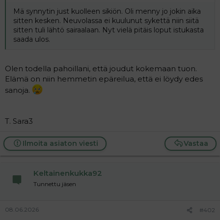
t
i
t
Mä synnytin just kuolleen sikiön. Oli menny jo jokin aika
a
sitten kesken. Neuvolassa ei kuulunut sykettä niin siitä
j
sitten tuli lähtö sairaalaan. Nyt vielä pitäis loput istukasta
a
saada ulos.
Olen todella pahoillani, että joudut kokemaan tuon.
Elämä on niin hemmetin epäreilua, että ei löydy edes
sanoja.
T. Sara3
Ilmoita asiaton viesti
Vastaa
Keltainenkukka92
Tunnettu jäsen
08.06.2026
#402