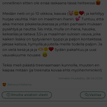
onnellinen etten ole enää raskaana tässä helteessä.
Meidän neiti on jo 10 viikkoa, kasvaa (
) ja kehittyy
hurjaa vauhtia. Hän on maailman ihanin.
Tuntuu, että
aika menee pikakelauksessa ja yritän parhaani mukaan
pysähtyä ja nauttia. Siis mitä, mulla on ihana, hauska,
kekseliäs ja taitava 3,5v ja maailman suloisin vauva, joka
kaiken lisäksi on tyytyväinen tyyppi ja paljon kontaktissa;
jaksaa katsoa, hymyillä ja jutella meille todella paljon. Ja
on vielä kesä ja ja ja
Sydän pakahtuu ja uusi
vauvakuume nousee.
Tekisi mieli päästä treenaamaan kunnolla, muuten en
kaipaa mitään (ja treenata kovaa ehtii myöhemminkin!)
Viimeksi muokattu:
28.06.2026
Zelina
ja
Mollama
R
e
a
Ilmoita asiaton viesti
Vastaa
c
t
i