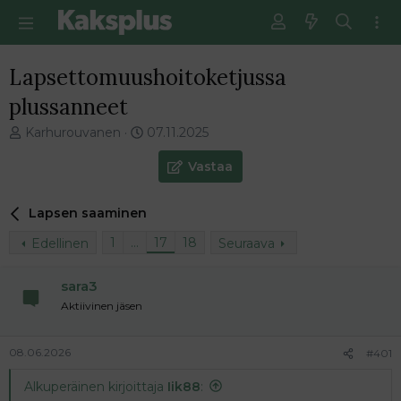
Lapsettomuushoitoketjussa
plussanneet
V
E
Karhurouvanen
07.11.2025
i
n
e
s
Vastaa
s
i
t
m
Lapsen saaminen
i
m
k
ä
1
…
17
18
Edellinen
Seuraava
e
i
t
n
j
e
sara3
u
n
Aktiivinen jäsen
n
v
a
i
l
e
08.06.2026
#401
o
s
Alkuperäinen kirjoittaja
Iik88
:
i
t