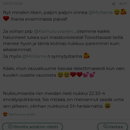
06.07.2026
#417
Nyt minäkin itken, paljon paljon onnea
@Mollama
Ihania ensimmäisiä päiviä!!
Ja voihan piip
@Karhurouvanen
, olisimme kaikki
halunneet lukea sun maratoniviestiä! Toivottavasti teillä
menee hyvin ja tämä kolmas nukkuu paremmin kuin
aikaisemmat.
Ja myös
@Mollama
n synnytystarina
Kääk, mun vauvakuume kasvaa rakettimaisesti kun vain
kuulen uusista vauvoista
Nukkumisesta niin meidän neiti nukkui 22.30-4
ennätyspätkänsä. Siis mitäää, en meinannut saada unta
sen jälkeen, olinhan nukkunut 5h heräämättä.
Karhurouvanen
R
e
a
Ilmoita asiaton viesti
Vastaa
c