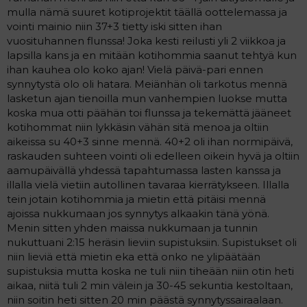
mulla nämä suuret kotiprojektit täällä oottelemassa ja
vointi mainio niin 37+3 tietty iski sitten ihan
vuosituhannen flunssa! Joka kesti reilusti yli 2 viikkoa ja
lapsilla kans ja en mitään kotihommia saanut tehtyä kun
ihan kauhea olo koko ajan! Vielä päivä-pari ennen
synnytystä olo oli hatara. Meiänhän oli tarkotus mennä
lasketun ajan tienoilla mun vanhempien luokse mutta
koska mua otti päähän toi flunssa ja tekemättä jääneet
kotihommat niin lykkäsin vähän sitä menoa ja oltiin
aikeissa su 40+3 sinne mennä. 40+2 oli ihan normipäivä,
raskauden suhteen vointi oli edelleen oikein hyvä ja oltiin
aamupäivällä yhdessä tapahtumassa lasten kanssa ja
illalla vielä vietiin autollinen tavaraa kierrätykseen. Illalla
tein jotain kotihommia ja mietin että pitäisi mennä
ajoissa nukkumaan jos synnytys alkaakin tänä yönä.
Menin sitten yhden maissa nukkumaan ja tunnin
nukuttuani 2:15 heräsin lieviin supistuksiin. Supistukset oli
niin lieviä että mietin eka että onko ne ylipäätään
supistuksia mutta koska ne tuli niin tiheään niin otin heti
aikaa, niitä tuli 2 min välein ja 30-45 sekuntia kestoltaan,
niin soitin heti sitten 20 min päästä synnytyssairaalaan.