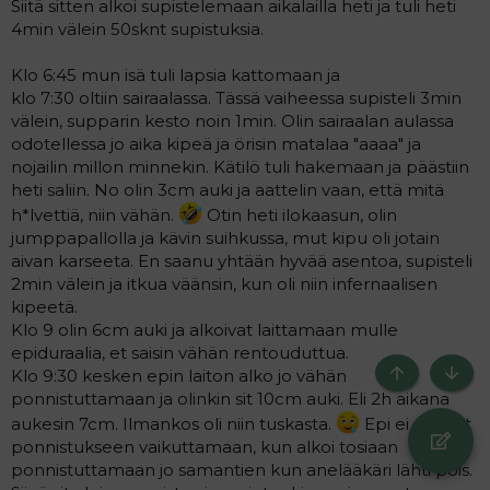
Siitä sitten alkoi supistelemaan aikalailla heti ja tuli heti
4min välein 50sknt supistuksia.
Klo 6:45 mun isä tuli lapsia kattomaan ja
klo 7:30 oltiin sairaalassa. Tässä vaiheessa supisteli 3min
välein, supparin kesto noin 1min. Olin sairaalan aulassa
odotellessa jo aika kipeä ja örisin matalaa "aaaa" ja
nojailin millon minnekin. Kätilö tuli hakemaan ja päästiin
heti saliin. No olin 3cm auki ja aattelin vaan, että mitä
h*lvettiä, niin vähän.
Otin heti ilokaasun, olin
jumppapallolla ja kävin suihkussa, mut kipu oli jotain
aivan karseeta. En saanu yhtään hyvää asentoa, supisteli
2min välein ja itkua väänsin, kun oli niin infernaalisen
kipeetä.
Klo 9 olin 6cm auki ja alkoivat laittamaan mulle
epiduraalia, et saisin vähän rentouduttua.
Klo 9:30 kesken epin laiton alko jo vähän
Ylös
Bott
ponnistuttamaan ja olinkin sit 10cm auki. Eli 2h aikana
aukesin 7cm. Ilmankos oli niin tuskasta.
Epi ei ehtinyt
ponnistukseen vaikuttamaan, kun alkoi tosiaan
ponnistuttamaan jo samantien kun anelääkäri lähti pois.