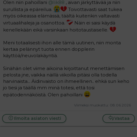
Olen niin pahoillani
@Iik88
, aivan järkyttävää ja niin
surullista ja epäreilua.
Toivottavasti saat tukea
myös oikeassa elämässä, täältä kuitenkin valtavasti
virtuaalihaleja ja osanottoa.
Näin ei saisi käydä
kenellekään eikä varsinkaan hoitotaustaiselle.
Meni totaalisesti ihon alle tämä uutinen, niin monta
kertaa pelännyt tuota ennen dopplerin
käyttöä/neuvolakäyntiä.
Sinähän olet viime aikoina kirjoittanut menettämisen
pelosta jne, vaikka näillä viikoilla pitäisi olla todella
harvinaista... Äidinvaisto on ihmeellinen.. ehkä sun keho
jo tiesi ja täällä mm minä totesi, että tosi
epätodennäköistä. Olen pahoillani
Viimeksi muokattu:
08.06.2026
Ilmoita asiaton viesti
Vastaa