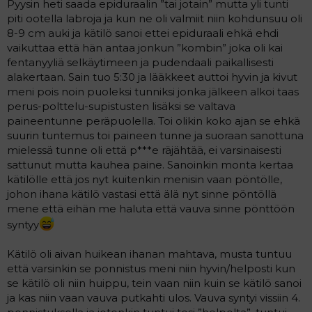
Pyysin heti saada epiduraalin ”tai jotain” mutta yli tunti
piti ootella labroja ja kun ne oli valmiit niin kohdunsuu oli
8-9 cm auki ja kätilö sanoi ettei epiduraali ehkä ehdi
vaikuttaa että hän antaa jonkun ”kombin” joka oli kai
fentanyyliä selkäytimeen ja pudendaali paikallisesti
alakertaan. Sain tuo 5:30 ja lääkkeet auttoi hyvin ja kivut
meni pois noin puoleksi tunniksi jonka jälkeen alkoi taas
perus-polttelu-supistusten lisäksi se valtava
paineentunne peräpuolella. Toi olikin koko ajan se ehkä
suurin tuntemus toi paineen tunne ja suoraan sanottuna
mielessä tunne oli että p***e räjähtää, ei varsinaisesti
sattunut mutta kauhea paine. Sanoinkin monta kertaa
kätilölle että jos nyt kuitenkin menisin vaan pöntölle,
johon ihana kätilö vastasi että älä nyt sinne pöntöllä
mene että eihän me haluta että vauva sinne pönttöön
syntyy
Kätilö oli aivan huikean ihanan mahtava, musta tuntuu
että varsinkin se ponnistus meni niin hyvin/helposti kun
se kätilö oli niin huippu, tein vaan niin kuin se kätilö sanoi
ja kas niin vaan vauva putkahti ulos. Vauva syntyi vissiin 4.