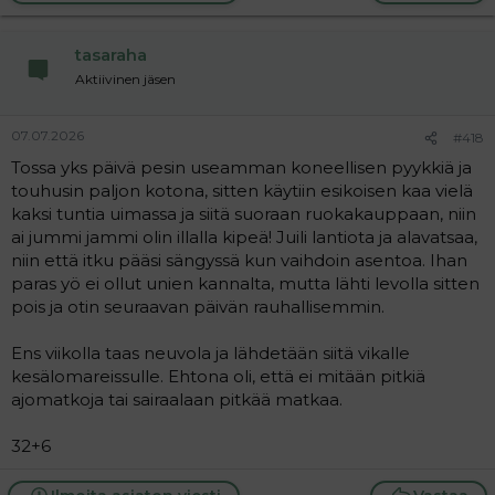
t
i
tasaraha
o
n
Aktiivinen jäsen
s
:
07.07.2026
#418
Tossa yks päivä pesin useamman koneellisen pyykkiä ja
touhusin paljon kotona, sitten käytiin esikoisen kaa vielä
kaksi tuntia uimassa ja siitä suoraan ruokakauppaan, niin
ai jummi jammi olin illalla kipeä! Juili lantiota ja alavatsaa,
niin että itku pääsi sängyssä kun vaihdoin asentoa. Ihan
paras yö ei ollut unien kannalta, mutta lähti levolla sitten
pois ja otin seuraavan päivän rauhallisemmin.
Ens viikolla taas neuvola ja lähdetään siitä vikalle
kesälomareissulle. Ehtona oli, että ei mitään pitkiä
ajomatkoja tai sairaalaan pitkää matkaa.
32+6