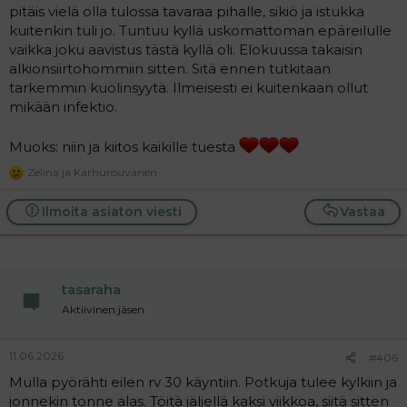
pitäis vielä olla tulossa tavaraa pihalle, sikiö ja istukka
kuitenkin tuli jo. Tuntuu kyllä uskomattoman epäreilulle
vaikka joku aavistus tästä kyllä oli. Elokuussa takaisin
alkionsiirtohommiin sitten. Sitä ennen tutkitaan
tarkemmin kuolinsyytä. Ilmeisesti ei kuitenkaan ollut
mikään infektio.
Muoks: niin ja kiitos kaikille tuesta
Zelina
ja
Karhurouvanen
R
e
a
Ilmoita asiaton viesti
Vastaa
c
t
i
o
n
tasaraha
s
:
Aktiivinen jäsen
11.06.2026
#406
Mulla pyörähti eilen rv 30 käyntiin. Potkuja tulee kylkiin ja
jonnekin tonne alas. Töitä jäljellä kaksi viikkoa, siitä sitten