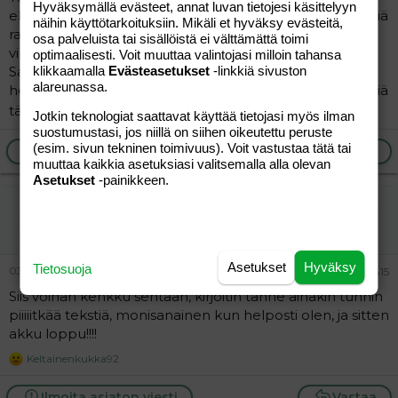
Hyväksymällä evästeet, annat luvan tietojesi käsittelyyn
elämässä". En koe haikeutta tai fiilistele näitä vikoja päiviä
näihin käyttötarkoituksiin. Mikäli et hyväksy evästeitä,
raskaana. Olen tunteeni työstänyt ja tosiaan, on
osa palveluista tai sisällöistä ei välttämättä toimi
virkistävää päästä tästä yritysvaiheesta pois.
optimaalisesti. Voit muuttaa valintojasi milloin tahansa
klikkaamalla
Evästeasetukset
-linkkiä sivuston
Samalla tuntien todella vahvaa empatiaa/sympatiaa
alareunassa.
heitä kohtaan, joille nämä asiat ja etenkin se pettymyksiä
täynnä oleva yritystaival on vielä kesken.
Jotkin teknologiat saattavat käyttää tietojasi myös ilman
suostumustasi, jos niillä on siihen oikeutettu peruste
(esim. sivun tekninen toimivuus). Voit vastustaa tätä tai
Ilmoita asiaton viesti
Vastaa
muuttaa kaikkia asetuksiasi valitsemalla alla olevan
Asetukset
-painikkeen.
Karhurouvanen
Tunnettu jäsen
Asetukset
Hyväksy
Tietosuoja
03.07.2026
#415
Siis voihan kenkku sentään, kirjoitin tänne ainakin tunnin
piiiiitkää tekstiä, monisanainen kun helposti olen, ja sitten
akku loppu!!!!
Keltainenkukka92
R
e
a
Ilmoita asiaton viesti
Vastaa