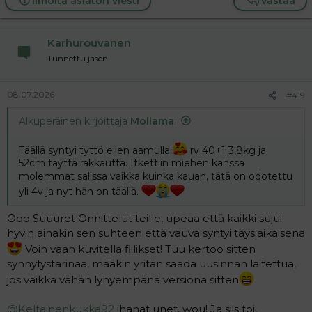
Ilmoita asiaton viesti
Vastaa
Karhurouvanen
Tunnettu jäsen
08.07.2026
#419
Alkuperäinen kirjoittaja
Mollama
:
Täällä syntyi tyttö eilen aamulla
rv 40+1 3,8kg ja
52cm täyttä rakkautta. Itkettiin miehen kanssa
molemmat salissa vaikka kuinka kauan, tätä on odotettu
yli 4v ja nyt hän on täällä.
Ooo Suuuret Onnittelut teille, upeaa että kaikki sujui
hyvin ainakin sen suhteen että vauva syntyi täysiaikaisena
Voin vaan kuvitella fiilikset! Tuu kertoo sitten
synnytystarinaa, määkin yritän saada uusinnan laitettua,
jos vaikka vähän lyhyempänä versiona sitten
@Keltainenkukka92
ihanat unet, wou! Ja siis toi,