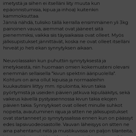
imetystä ja siihen ei itselläni liity muuta kun
epäonnistumisia, kipua ja inhoa) kuitenkin
kammoksuttaa.
Jännä nähdä, tulisiko tällä kerralla ensimmäinen yli 3kg
painoinen vauva, aiemmat ovat jääneet siitä
pienemmiksi, vaikka siis täysiaikaisia ovat olleet. Myös
jälkisupistukset jännittävät, koska ne ovat olleet itselläni
hirveät jo heti ekan synnytyksen aikaan.
Neuvolassakin kun puhuttiin synnytyksestä ja
imetyksestä, niin huomaan omien kokemusteni olevani
enemmän sellaisella "kivun spektrin ääripuolella".
Kohtuni on aina ollut kipuisa ja normaaleihin
kuukautisiini liittyy mm. ripulointia, kivun takia
pyörtymistä ja useiden päivien jatkuva kipulääkitys, sekä
vaikeus kävellä pystyasennossa kivun takia ekojen
päivien takia. Synnytykset ovat olleet minulle suhkot
nopeita, avautuminen rajua ja sitten ne jälkisupistukset
ovat startanneet jo synnytyssalissa ennen kun on päässyt
edes lapsivuodeosastolle. Vauvan läheisyys on sitten ne
aina pahentanut niitä ja muistikuvissa on paljon tilanteita,