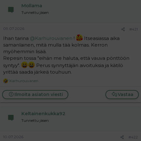
n
Mollama
s
:
Tunnettu jäsen
09.07.2026
#421
Ihan tarina
@Karhurouvanen
!
Itseasiassa aika
samanlainen, mitä mulla tää kolmas. Kerron
myöhemmin lisää.
Repesin tossa "eihän me haluta, että vauva pönttöön
syntyy".
Perus synnyttäjän aivoituksia ja kätilö
yrittää saada järkeä touhuun.
Karhurouvanen
R
e
a
Ilmoita asiaton viesti
Vastaa
c
t
i
Keltainenkukka92
o
n
Tunnettu jäsen
s
:
10.07.2026
#422