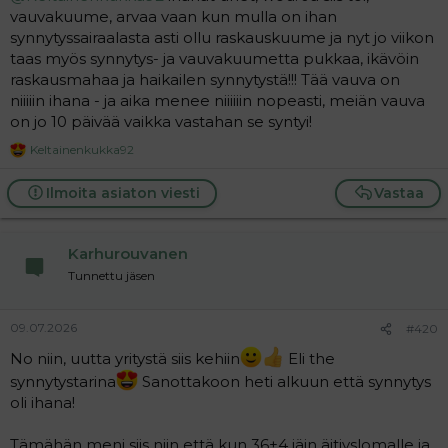
vauvakuume, arvaa vaan kun mulla on ihan
synnytyssairaalasta asti ollu raskauskuume ja nyt jo viikon
taas myös synnytys- ja vauvakuumetta pukkaa, ikävöin
raskausmahaa ja haikailen synnytystä!!! Tää vauva on
niiiiin ihana - ja aika menee niiiiiin nopeasti, meiän vauva
on jo 10 päivää vaikka vastahan se syntyi!
Keltainenkukka92
R
e
a
Ilmoita asiaton viesti
Vastaa
c
t
i
Karhurouvanen
o
n
Tunnettu jäsen
s
:
09.07.2026
#420
No niin, uutta yritystä siis kehiin
Eli the
synnytystarina
Sanottakoon heti alkuun että synnytys
oli ihana!
Tämähän meni siis niin että kun 36+4 jäin äitiyslomalle ja