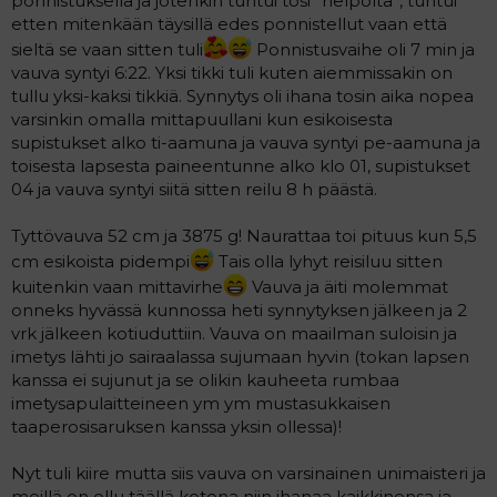
ponnistuksella ja jotenkin tuntui tosi ”helpolta”, tuntui
etten mitenkään täysillä edes ponnistellut vaan että
sieltä se vaan sitten tuli
Ponnistusvaihe oli 7 min ja
vauva syntyi 6:22. Yksi tikki tuli kuten aiemmissakin on
tullu yksi-kaksi tikkiä. Synnytys oli ihana tosin aika nopea
varsinkin omalla mittapuullani kun esikoisesta
supistukset alko ti-aamuna ja vauva syntyi pe-aamuna ja
toisesta lapsesta paineentunne alko klo 01, supistukset
04 ja vauva syntyi siitä sitten reilu 8 h päästä.
Tyttövauva 52 cm ja 3875 g! Naurattaa toi pituus kun 5,5
cm esikoista pidempi
Tais olla lyhyt reisiluu sitten
kuitenkin vaan mittavirhe
Vauva ja äiti molemmat
onneks hyvässä kunnossa heti synnytyksen jälkeen ja 2
vrk jälkeen kotiuduttiin. Vauva on maailman suloisin ja
imetys lähti jo sairaalassa sujumaan hyvin (tokan lapsen
kanssa ei sujunut ja se olikin kauheeta rumbaa
imetysapulaitteineen ym ym mustasukkaisen
taaperosisaruksen kanssa yksin ollessa)!
Nyt tuli kiire mutta siis vauva on varsinainen unimaisteri ja
meillä on ollu täällä kotona niin ihanaa kaikkinensa ja