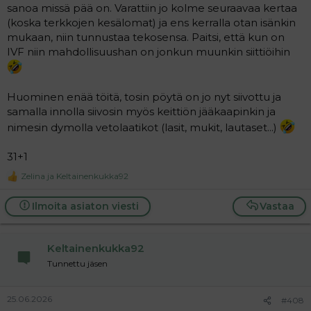
sanoa missä pää on. Varattiin jo kolme seuraavaa kertaa
(koska terkkojen kesälomat) ja ens kerralla otan isänkin
mukaan, niin tunnustaa tekosensa. Paitsi, että kun on
IVF niin mahdollisuushan on jonkun muunkin siittiöihin
Huominen enää töitä, tosin pöytä on jo nyt siivottu ja
samalla innolla siivosin myös keittiön jääkaapinkin ja
nimesin dymolla vetolaatikot (lasit, mukit, lautaset...)
31+1
Zelina
ja
Keltainenkukka92
R
e
a
Ilmoita asiaton viesti
Vastaa
c
t
i
Keltainenkukka92
o
n
Tunnettu jäsen
s
:
25.06.2026
#408