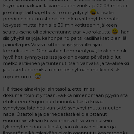
käymään naikkarilla varmuuden vuoksi ja 00.09 mies on
jo ehtinyt laittaa, että tyttö on syntynyt
). Lisäksi
pohdin palautumista paljon, olen yrittänyt treenata
kevyesti mutta ihan alle 30 min kotitreenin jälkeen
seurauksena oli paineentunne pari vuorokautta.
Ihan
siis lyhyitä sarjoja, kehonpaino paitsi käsilihakset pienillä
painolla jne. Varasin sitten äitiysfyssarille ajan
loppukuuhun. Olen vähän hämmentynyt, koska olo oli
hyvä heti synnytyssalissa ja olen ekasta päivästä ollut
melko aktiivinen ja tuntenut itseni vahvaksi ja tavalliseksi
ja alakerta normiksi, niin mites nyt näin melkein 3 kk
myöhemmin.
Häiritsee ainakin jollain tasolla, ettei mies
dokumentoinut yhtään, vaikka nimenomaan pyysin sitä
etukäteen. On joo pari huonolaatuista kuvaa
synnytyssalista heti kun tyttö syntynyt mutta muuten
nada. Osastolla ja perhepesässä ei ole ottanut
ensimmäistäkään kuvaa meistä. Lisäksi en oikein
tykännyt meidän kätilöstä, hän oli kovin hiljainen ja
ilmeetön eikä mieskään oikein osannut tukea tarpeeksi