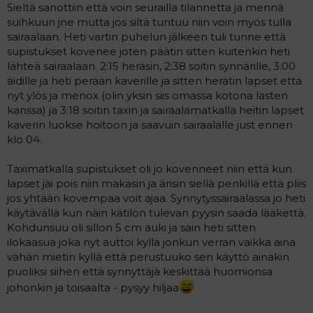
Sieltä sanottiin että voin seurailla tilannetta ja mennä
suihkuun jne mutta jos siltä tuntuu niin voin myös tulla
sairaalaan. Heti vartin puhelun jälkeen tuli tunne että
supistukset kovenee joten päätin sitten kuitenkin heti
lähteä sairaalaan. 2:15 heräsin, 2:38 soitin synnärille, 3:00
äidille ja heti perään kaverille ja sitten herätin lapset että
nyt ylös ja menox (olin yksin siis omassa kotona lasten
kanssa) ja 3:18 soitin taxin ja sairaalamatkalla heitin lapset
kaverin luokse hoitoon ja saavuin sairaalalle just ennen
klo 04.
Taximatkalla supistukset oli jo kovenneet niin että kun
lapset jäi pois niin makasin ja ärisin siellä penkillä että pliis
jos yhtään kovempaa voit ajaa. Synnytyssairaalassa jo heti
käytävällä kun näin kätilön tulevan pyysin saada lääkettä.
Kohdunsuu oli sillon 5 cm auki ja sain heti sitten
ilokaasua joka nyt auttoi kyllä jonkun verran vaikka aina
vähän mietin kyllä että perustuuko sen käyttö ainakin
puoliksi siihen että synnyttäjä keskittää huomionsa
johonkin ja toisaalta - pysyy hiljaa