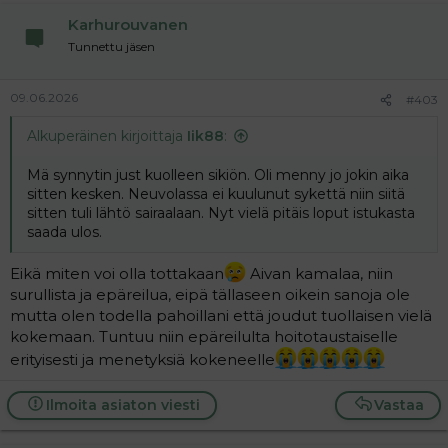
Karhurouvanen
Tunnettu jäsen
09.06.2026
#403
Alkuperäinen kirjoittaja
Iik88
:
Mä synnytin just kuolleen sikiön. Oli menny jo jokin aika
sitten kesken. Neuvolassa ei kuulunut sykettä niin siitä
sitten tuli lähtö sairaalaan. Nyt vielä pitäis loput istukasta
saada ulos.
Eikä miten voi olla tottakaan
Aivan kamalaa, niin
surullista ja epäreilua, eipä tällaseen oikein sanoja ole
mutta olen todella pahoillani että joudut tuollaisen vielä
kokemaan. Tuntuu niin epäreilulta hoitotaustaiselle
erityisesti ja menetyksiä kokeneelle
Ilmoita asiaton viesti
Vastaa