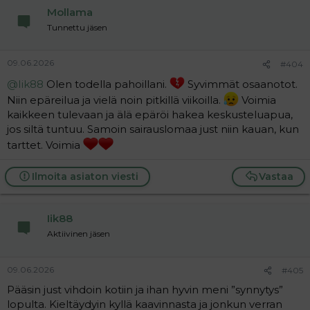
Mollama
Tunnettu jäsen
09.06.2026
#404
@Iik88
Olen todella pahoillani.
Syvimmät osaanotot.
Niin epäreilua ja vielä noin pitkillä viikoilla.
Voimia
kaikkeen tulevaan ja älä epäröi hakea keskusteluapua,
jos siltä tuntuu. Samoin sairauslomaa just niin kauan, kun
tarttet. Voimia
Ilmoita asiaton viesti
Vastaa
Iik88
Aktiivinen jäsen
09.06.2026
#405
Pääsin just vihdoin kotiin ja ihan hyvin meni ”synnytys”
lopulta. Kieltäydyin kyllä kaavinnasta ja jonkun verran