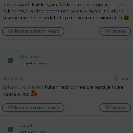
Toivottavasti kaikki hyvin.
Nauti vauvakuplasta ja jos
tekee mieli kertoa enemmän synnytyksestä jne sitten
myöhemmin niin tiedät että ainakin minua kiinnostaa
Ilmoita asiaton viesti
Vastaa
Mollama
Tunnettu jäsen
29.06.2026
#413
@Karhurouvanen
Tuhannesti onnea pienestä ja kivaa
vauva-aikaa
Ilmoita asiaton viesti
Vastaa
sara3
Aktiivinen jäsen