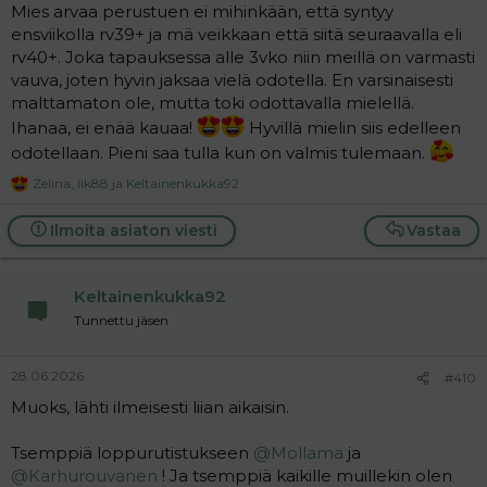
Mies arvaa perustuen ei mihinkään, että syntyy
ensviikolla rv39+ ja mä veikkaan että siitä seuraavalla eli
rv40+. Joka tapauksessa alle 3vko niin meillä on varmasti
vauva, joten hyvin jaksaa vielä odotella. En varsinaisesti
malttamaton ole, mutta toki odottavalla mielellä.
Ihanaa, ei enää kauaa!
Hyvillä mielin siis edelleen
odotellaan. Pieni saa tulla kun on valmis tulemaan.
Zelina
,
Iik88
ja
Keltainenkukka92
R
e
a
Ilmoita asiaton viesti
Vastaa
c
t
i
Keltainenkukka92
o
n
Tunnettu jäsen
s
:
28.06.2026
#410
Muoks, lähti ilmeisesti liian aikaisin.
Tsemppiä loppurutistukseen
@Mollama
ja
@Karhurouvanen
! Ja tsemppiä kaikille muillekin olen