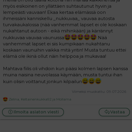
myös esikoinen on yllättäen suhtautunut hyvin ja
lempeästi vauvaan! Ekaa kertaa elämässä oon
ihmeissäni kanniskellu _nukkuvaa_ vauvaa autosta
turvakaukalossa (nää vanhemmat lapset ei ole koskaan
nukahtanut autoon - eikä mihinkään) ja kärrännyt
nukkuvaa vauvaa vaunuissa
Nää
vanhemmat lapset ei siis kumpikaan nukahtanu
koskaan vaunuihin vaikka mitä yritin! Musta tuntuu ettei
elämä ole ikinä ollut näin helppoa ja mukavaa!
Mahtava fiilis oli vihdoin kun pääsi kolmen lapsen kanssa
muina naisina neuvolassa käymään, musta tuntui ihan
kuin olisin voittanut jonkun kilpailun
Viimeksi muokattu:
09.07.2026
Zelina
,
Keltainenkukka92
ja
Mollama
R
e
a
Ilmoita asiaton viesti
Vastaa
c
t
i
o