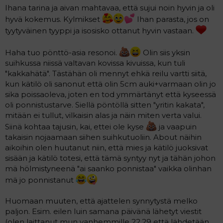
Ihana tarina ja aivan mahtavaa, että sujui noin hyvin ja oli
hyvä kokemus. Kylmikset
Ihan parasta, jos on
tyytyväinen tyyppi ja isosisko ottanut hyvin vastaan.
Haha tuo pönttö-asia resonoi.
Olin siis yksin
suihkussa niissä valtavan kovissa kivuissa, kun tuli
"kakkahätä". Tästähän oli mennyt ehkä reilu vartti siitä,
kun kätilö oli sanonut että olin 5cm auki+varmaan olin jo
sika poissaoleva, joten en tod ymmärtänyt että kyseessä
oli ponnistustarve. Siellä pöntöllä sitten "yritin kakata",
mitään ei tullut, vilkaisin alas ja näin miten verta valui.
Siinä kohtaa tajusin, kai, ettei ole kyse
ja vaapuin
takaisin nojaamaan siihen suihkutuoliin. About näihin
aikoihin olen huutanut niin, että mies ja kätilö juoksivat
sisään ja kätilö totesi, että tämä syntyy nyt ja tähän johon
mä hölmistyneenä "ai saanko ponnistaa" vaikka olinhan
mä jo ponnistanut
Huomaan muuten, että ajattelen synnytystä melko
paljon. Esim. eilen luin samana päivänä lähetyt viestit
(olen laittanut mun vanhemmille 22.29 että lähdetään