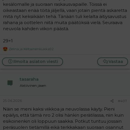
kesälomalle ja suoraan raskausvapaille. Töissä ei
oikeastaan enää töitä jäljellä, vaan jotain pientä askaretta
mitä nyt keksiikään tehä. Tänään tuli kelalta äitiysavustus
rahana ja oottelen niitä muita päätöksiä vielä. Seuraava
neuvola kahden viikon päästä.
29+1
Zelina
ja
Keltainenkukka92
R
e
a
Ilmoita asiaton viesti
Vastaa
c
t
i
tasaraha
o
n
Aktiivinen jäsen
s
:
25.06.2026
#407
Näin se meni kaksi viikkoa ja neuvolassa käyty. Pieni
epäilys, että tämä nro 2 olisi hänkin perätilassa, niin kuin
esikoinenkin oli loppuun saakka. Potkut tuntuu jossain
peräsuolen tietämillä eikä terkkakaan suoraan osannut