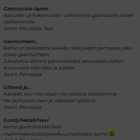
Gastroscisis-lapset
Ajatusten ja kokemusten vaihtamista gastroscisis lasten
vanhemmille.
:heart:
Perustaja: Jara
Geenivirheen...
Kerho on tarkoitettu kaikille niille,joiden perheessä joku
omaa geenivirheen.
Jutustelua lähinnä perinnillösistä sairauksista.Siihen
kuuluvasta elämästä ja arjesta!
:heart:
Perustaja:
Glitteriä ja...
Käsityöt. Kun me ollaan niin taitavia käsistämme
Me puhutaan vaan ja viskotaan glitteriä
:heart:
Perustaja:
Gootti/Metalli/Hevi
Kerho gootti/metalli/hevi
mammojen/odottajien/kuumeilijoiden kerho