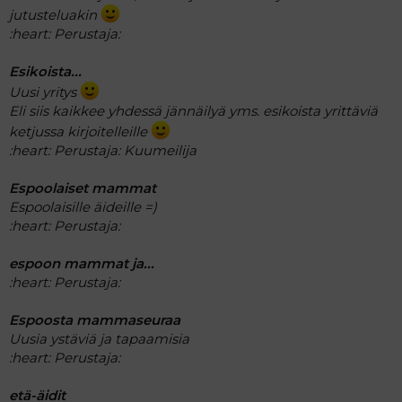
jutusteluakin
:heart:
Perustaja:
Esikoista...
Uusi yritys
Eli siis kaikkee yhdessä jännäilyä yms. esikoista yrittäviä
ketjussa kirjoitelleille
:heart:
Perustaja: Kuumeilija
Espoolaiset mammat
Espoolaisille äideille =)
:heart:
Perustaja:
espoon mammat ja...
:heart:
Perustaja:
Espoosta mammaseuraa
Uusia ystäviä ja tapaamisia
:heart:
Perustaja:
etä-äidit