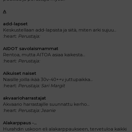
t
i
t
A
a
j
a
add-lapset
Keskustellaan add-lapsista ja siitä, miten arki sujuu...
:heart:
Perustaja:
AIDOT savolaismammat
Rentoa, mutta AITOA asiaa kaikesta...
:heart:
Perustaja:
Aikuiset naiset
Naisille joilla ikää 30v-40++v juttupaikka...
:heart:
Perustaja: Sari Margit
akvaarioharrastajat
Akvaario harrastajille suunnattu kerho...
:heart:
Perustaja: Jeanie
Alakarppaus -...
Hurahdin uskoon eli alakarppaukseen, tervetuloa kaikki