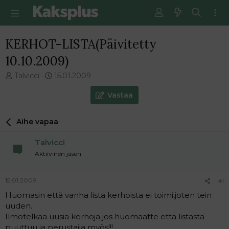
KERHOT-LISTA(Päivitetty
10.10.2009)
V
E
Talvicci
15.01.2009
i
n
e
s
Vastaa
s
i
t
m
Aihe vapaa
i
m
k
ä
Talvicci
e
i
t
n
Aktiivinen jäsen
j
e
u
n
15.01.2009
#1
n
v
a
i
Huomasin että vanha lista kerhoista ei toimi,joten tein
l
e
uuden.
o
s
Ilmotelkaa uusia kerhoja jos huomaatte että listasta
i
t
puuttuu ja perustajia myös!!!