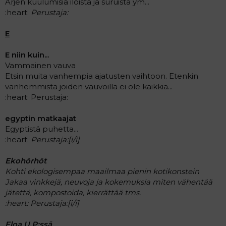
Arjen kuulumisia iloista ja suruista ym...
:heart:
Perustaja:
E
E niin kuin...
Vammainen vauva
Etsin muita vanhempia ajatusten vaihtoon. Etenkin
vanhemmista joiden vauvoilla ei ole kaikkia...
:heart: Perustaja:
egyptin matkaajat
Egyptistä puhetta...
:heart:
Perustaja:[i/i]
Ekohörhöt
Kohti ekologisempaa maailmaa pienin kotikonstein
Jakaa vinkkejä, neuvoja ja kokemuksia miten vähentää
jätettä, kompostoida, kierrättää tms.
:heart:
Perustaja:[i/i]
Eloa U.P:ssä