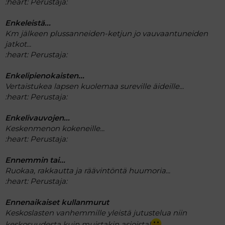
:heart:
Perustaja:
Enkeleistä...
Km jälkeen plussanneiden-ketjun jo vauvaantuneiden
jatkot...
:heart:
Perustaja:
Enkelipienokaisten...
Vertaistukea lapsen kuolemaa sureville äideille...
:heart:
Perustaja:
Enkelivauvojen...
Keskenmenon kokeneille...
:heart:
Perustaja:
Ennemmin tai...
Ruokaa, rakkautta ja räävintöntä huumoria...
:heart:
Perustaja:
Ennenaikaiset kullanmurut
Keskoslasten vanhemmille yleistä jutustelua niin
keskosuudesta kuin muistakin asioista!