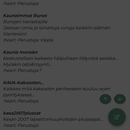
:heart:
Perustaja:
Kauneimmat Runot
Runojen harrastajille
Jaetaan omia ja lainattuja runoja kaikkiin elämän
tilanteisiin!
:heart:
Perustaja: Vippis
Kaunis morsian
Keskustellaan kaikesta hääjuhlaan liittyvistä asioista...
Myöskin osto&myynti...
:heart:
Perustaja:?
KAVA-Kaksosten...
Kaikkea mitä kaksosten perheeseen kuuluu arjen
pyörityksessä...
:heart:
Perustaja:
Ylös
Bott
kesa2007plussat
Kesän 2007 lapsettomuushoitojen plussaajat...
:heart:
Perustaja: