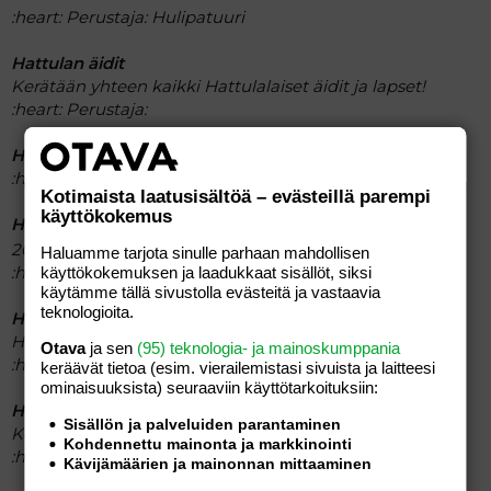
:heart:
Perustaja: Hulipatuuri
Hattulan äidit
Kerätään yhteen kaikki Hattulalaiset äidit ja lapset!
:heart:
Perustaja:
Heavymammat
:heart:
Perustaja:
Kotimaista laatusisältöä – evästeillä parempi
käyttökokemus
Heinikset 2006
2006 heinäkuussa syntyneiden ryhmä
Haluamme tarjota sinulle parhaan mahdollisen
:heart:
Perustaja:
käyttökokemuksen ja laadukkaat sisällöt, siksi
käytämme tällä sivustolla evästeitä ja vastaavia
teknologioita.
HEINÄ-07
HEINÄKUUSSA LASKETTUAIKA
Otava
ja sen
(95) teknologia- ja mainoskumppania
:heart:
Perustaja:
keräävät tietoa (esim. vierailemis­tasi sivuista ja laitteesi
ominaisuuk­sista) seuraaviin käyttötarkoituksiin:
Heinähippuset 2006
Sisällön ja palveluiden parantaminen
Kerho heinäkuussa 2006 vauvan saaneille...
Kohdennettu mainonta ja markkinointi
:heart:
Perustaja: Tumpula
Kävijämäärien ja mainonnan mittaaminen