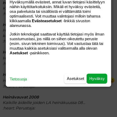
Hyväksymällä evästeet, annat luvan tietojesi käsittelyyn
Heinäkuiset...
näihin käyttötarkoituksiin. Mikäli et hyväksy evästeitä,
Keskustelua monikkoarjesta...
osa palveluista tai sisällöistä ei välttämättä toimi
:heart:
Perustaja:
optimaalisesti. Voit muuttaa valintojasi milloin tahansa
klikkaamalla
Evästeasetukset
-linkkiä sivuston
Heinäkuiset 2005
alareunassa.
Heinäkuussa 2005 syntynyneiden lapsosten sekä äitien
Jotkin teknologiat saattavat käyttää tietojasi myös ilman
kuulumisia.
suostumustasi, jos niillä on siihen oikeutettu peruste
:heart:
Perustaja: Annastiina69
(esim. sivun tekninen toimivuus). Voit vastustaa tätä tai
muuttaa kaikkia asetuksiasi valitsemalla alla olevan
Heinäkuiset 2007
Asetukset
-painikkeen.
Heinäkuussa 2007 lapsen saaneille
:heart:
Perustaja: Lotta84
Heinämasut 2009
Asetukset
Hyväksy
Tietosuoja
Heinäkuuksi 2009 masuaan kasvattelevien jutustelua.
:heart:
Perustaja:
Heinävauvat 2008
Kaikille äideille joiden LA heinäkuussa 08...
:heart:
Perustaja: