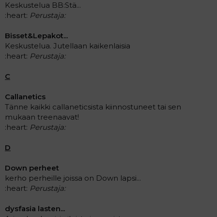
Keskustelua BB:Stä...
:heart:
Perustaja:
Bisset&Lepakot...
Keskustelua. Jutellaan kaikenlaisia
:heart:
Perustaja:
C
Callanetics
Tänne kaikki callaneticsista kiinnostuneet tai sen
mukaan treenaavat!
:heart:
Perustaja:
D
Down perheet
kerho perheille joissa on Down lapsi...
:heart:
Perustaja:
dysfasia lasten...