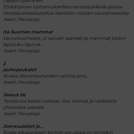
Lapsen saaminen
Ehdottoman luottamuksellista vertaistukikeskustelua
Vertaistukikeskustelua itsellisten naisten vauvahaaveista
:heart:
Perustaja:
Itä-Suomen mammat
Vauvakuumeiset, jo vauvan saaneet ja mammat joiden
lapsiluku täynnä...
:heart:
Perustaja:
J
jauhopeukalot
Ruoka-/leivontaohjeiden vaihtoa yms...
:heart:
Perustaja:
Jeesus tie
Tervetuloa kaikki uskovat. Iloa, voimaa ja rohkeutta
yhteisestä uskosta.
:heart:
Perustaja:
Joensuulaiset ja...
Koska alkuperäisen kerhon perustaja on jonnekin