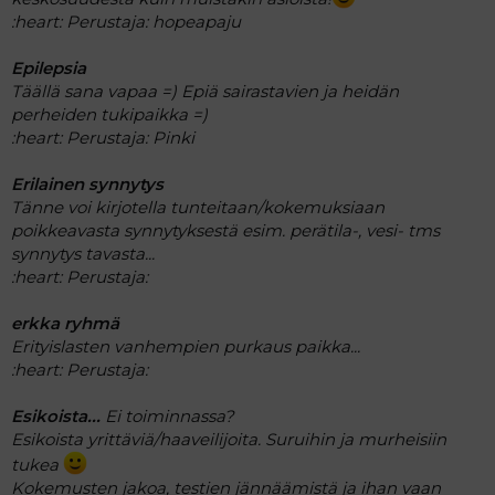
:heart:
Perustaja: hopeapaju
Epilepsia
Täällä sana vapaa =) Epiä sairastavien ja heidän
perheiden tukipaikka =)
:heart:
Perustaja: Pinki
Erilainen synnytys
Tänne voi kirjotella tunteitaan/kokemuksiaan
poikkeavasta synnytyksestä esim. perätila-, vesi- tms
synnytys tavasta...
:heart:
Perustaja:
erkka ryhmä
Erityislasten vanhempien purkaus paikka...
:heart:
Perustaja:
Esikoista...
Ei toiminnassa?
Esikoista yrittäviä/haaveilijoita. Suruihin ja murheisiin
tukea
Kokemusten jakoa, testien jännäämistä ja ihan vaan