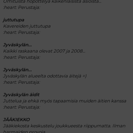
Omituista höpöttelyä kaikenlaisista asioista...
:heart:
Perustaja:
juttutupa
Kavereiden juttutupa
:heart:
Perustaja:
Jyväskylän...
Kaikki raskaana olevat 2007 ja 2008...
:heart:
Perustaja:
Jyväskylän...
Jyväskylän alueelta odottavia äitejä =)
:heart:
Perustaja:
Jyväskylän äidit
Juttelua ja ehkä myös tapaamisia muiden äitien kanssa
:heart:
Perustaja:
JÄÄKIEKKO
Jääkiekosta keskustelu joukkueesta riippumatta. Ilman
harmaiden provoja