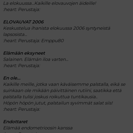
La elokuussa...Kaikille elovauvojen äideille!
:heart:
Perustaja:
ELOVAUVAT 2006
Keskustelua ihanista elokuussa 2006 syntyneistä
lapsosista...
:heart:
Perustaja: Emppu80
Elämään eksyneet
Salainen. Elämän iloa varten...
:heart:
Perustaja:
En ole...
Kaikille meille, jotka vaan käväisemme palstalla, eikä se
suinkaan ole mikään päivittäinen rutiini, saatikka että
palstalla tulisi joskus roikuttua tuntikausia..
Höpön höpön jutut, palstailun syvimmät salat siis!
:heart:
Perustaja:
Endottaret
Elämää endometrioosin kanssa