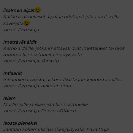
iisalmen äipät
Kaikki iisalmelaiset äipät ja odottajat jotka ovat vailla
kavereita
:heart:
Perustaja:
Imettävät äidit
Kerho äideille, jotka imettävät, ovat imettäneet tai ovat
muuten kiinnostuneita imetyksestä...
:heart:
Perustaja: Vepasto
Intiaanit
Intiaanien tavoista, uskomuksista jne. kiinnostuneille...
:heart:
Perustaja: dakotan emo
Islam
Muslimeille ja islamista kiinnostuneille...
:heart:
Perustaja: PrincessOfAcco
Isosta pieneksi
Jaetaan kokemuksia,vinkkejä,hyväksi havaittuja