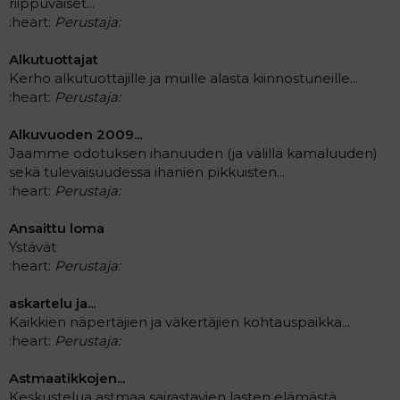
riippuvaiset...
:heart:
Perustaja:
Alkutuottajat
Kerho alkutuottajille ja muille alasta kiinnostuneille...
:heart:
Perustaja:
Alkuvuoden 2009...
Jaamme odotuksen ihanuuden (ja välillä kamaluuden)
sekä tulevaisuudessa ihanien pikkuisten...
:heart:
Perustaja:
Ansaittu loma
Ystävät
:heart:
Perustaja:
askartelu ja...
Kaikkien näpertäjien ja väkertäjien kohtauspaikka...
:heart:
Perustaja:
Astmaatikkojen...
Keskustelua astmaa sairastavien lasten elämästä...