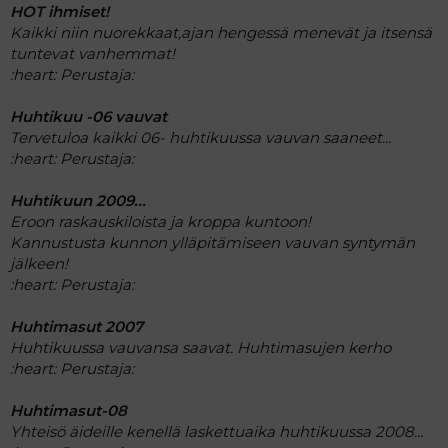
HOT ihmiset!
Kaikki niin nuorekkaat,ajan hengessä menevät ja itsensä
tuntevat vanhemmat!
:heart:
Perustaja:
Huhtikuu -06 vauvat
Tervetuloa kaikki 06- huhtikuussa vauvan saaneet...
:heart:
Perustaja:
Huhtikuun 2009...
Eroon raskauskiloista ja kroppa kuntoon!
Kannustusta kunnon ylläpitämiseen vauvan syntymän
jälkeen!
:heart:
Perustaja:
Huhtimasut 2007
Huhtikuussa vauvansa saavat. Huhtimasujen kerho
:heart:
Perustaja:
Huhtimasut-08
Yhteisö äideille kenellä laskettuaika huhtikuussa 2008...