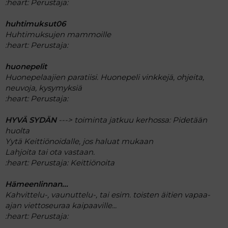
:heart:
Perustaja:
huhtimuksut06
Huhtimuksujen mammoille
:heart:
Perustaja:
huonepelit
Huonepelaajien paratiisi. Huonepeli vinkkejä, ohjeita,
neuvoja, kysymyksiä
:heart:
Perustaja:
HYVÄ SYDÄN
---> toiminta jatkuu kerhossa: Pidetään
huolta
Yytä Keittiönoidalle, jos haluat mukaan
Lahjoita tai ota vastaan.
:heart:
Perustaja: Keittiönoita
Hämeenlinnan...
Kahvittelu-, vaunuttelu-, tai esim. toisten äitien vapaa-
ajan viettoseuraa kaipaaville...
:heart:
Perustaja: