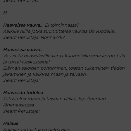
:heart:
Perustaja:
H
Haaveissa vauva...
Ei toiminnassa?
Kaikille niille jotka suunnittelee vauvaa 09 vuodelle...
:heart:
Perustaja: Nonna-79?
Haaveissa vauva...
Vauvasta haaveileville vauvakuumeisille oma kerho, tuki
ja turva! Keskustelua!
Elämän asioiden pohtiminen, toisten tukeminen, tiedon
jakaminen ja kaikkea maan ja taivaan...
:heart:
Perustaja:
Haaveista todeksi
Jutustelua maan ja taivaan väliltä, lapsiteeman
lähimaastossa
:heart:
Perustaja:
Halaus
Kaikille vertaistukea haluaville...