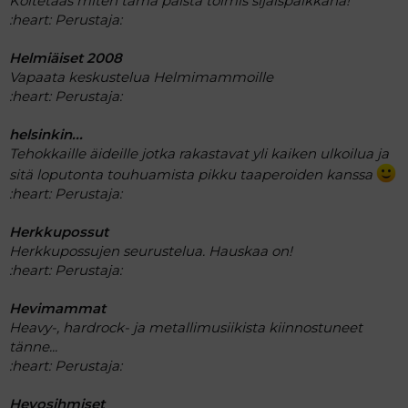
Koitetaas miten tämä palsta toimis sijaispaikkana!
:heart:
Perustaja:
Helmiäiset 2008
Vapaata keskustelua Helmimammoille
:heart:
Perustaja:
helsinkin...
Tehokkaille äideille jotka rakastavat yli kaiken ulkoilua ja
sitä loputonta touhuamista pikku taaperoiden kanssa
:heart:
Perustaja:
Herkkupossut
Herkkupossujen seurustelua. Hauskaa on!
:heart:
Perustaja:
Hevimammat
Heavy-, hardrock- ja metallimusiikista kiinnostuneet
tänne...
:heart:
Perustaja:
Hevosihmiset