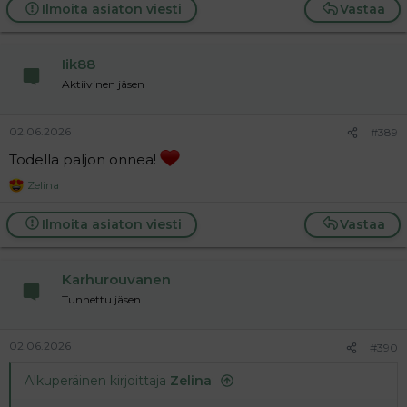
a
Ilmoita asiaton viesti
Vastaa
c
t
i
Iik88
o
n
Aktiivinen jäsen
s
:
02.06.2026
#389
Todella paljon onnea!
Zelina
R
e
a
Ilmoita asiaton viesti
Vastaa
c
t
i
Karhurouvanen
o
n
Tunnettu jäsen
s
:
02.06.2026
#390
Alkuperäinen kirjoittaja
Zelina
: