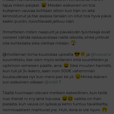
t
i
tajua miten pärjäsit.
Meidän esikoinen on tosi
t
kultainen vauvaa kohtaan silloin kun hän on siitä
a
j
kiinnostunut ja itse asiassa tänään on ollut tosi hyvä päivä
a
kaikin puolin, toivottavasti jatkuu näin.
Ihmettelen miten naapurit ja päiväkodin työntekijä eivät
voineet nähdä raskausvstsaa näillä viikoilla, ehkä yrittivät
olla kohteliaita eikä olettaa mitään.
@mollaman loma kuulostaa upealta
ja
@tasaraha
suunnittelu, itse olen myös sellainen että suunittelen ja
optimoin viimeisen päälle, aina.
Siksi muuten harmitti,
kun tuli yli 3v ikäero, saan noin 500€ vähemmän
kuukaudessa nyt kun meni pari kk yli.
Minkä ikäinen
sun esikoinen olikaan
@Iik88
?
Täällä huomaan olevani melkein kateellinen, kun teillä
nuo ihanat rv x+y siinä lopussa.
vaikka on ihan
parasta, kun vauva on sylissä ja keho tuntuu tavalliselta,
normivaatteet mahtuvat jne. Huh, ikinä ei ole hyvin.