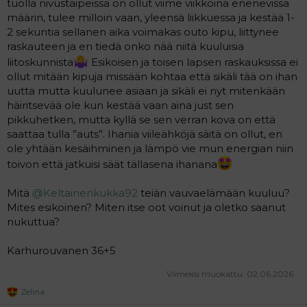
tuolla nivustaipeissa on ollut viime viikkoina enenevissä
määrin, tulee milloin vaan, yleensä liikkuessa ja kestää 1-
2 sekuntia sellanen aika voimakas outo kipu, liittynee
raskauteen ja en tiedä onko nää niitä kuuluisia
liitoskunnista
Esikoisen ja toisen lapsen raskauksissa ei
ollut mitään kipuja missään kohtaa että sikäli tää on ihan
uutta mutta kuulunee asiaan ja sikäli ei nyt mitenkään
häiritsevää ole kun kestää vaan aina just sen
pikkuhetken, mutta kyllä se sen verran kova on että
saattaa tulla ”auts”. Ihania viileähköjä säitä on ollut, en
ole yhtään kesäihminen ja lämpö vie mun energian niin
toivon että jatkuisi säät tällasena ihanana
Mitä
@Keltainenkukka92
teiän vauvaelämään kuuluu?
Mites esikoinen? Miten itse oot voinut ja oletko saanut
nukuttua?
Karhurouvanen 36+5
Viimeksi muokattu:
02.06.2026
Zelina
R