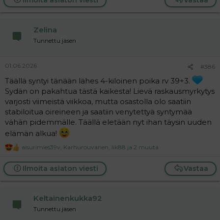
Zelina
Tunnettu jäsen
01.06.2026
#386
Täällä syntyi tänään lähes 4-kiloinen poika rv 39+3.
Sydän on pakahtua tästä kaikesta! Lievä raskausmyrkytys
varjosti viimeistä viikkoa, mutta osastolla olo saatiin
stabiloitua oireineen ja saatiin venytettyä syntymää
vähän pidemmälle. Täällä eletään nyt ihan täysin uuden
elämän alkua!
aisurimies39v
,
Karhurouvanen
,
Iik88
ja 2 muuta
R
e
a
Ilmoita asiaton viesti
Vastaa
c
t
i
Keltainenkukka92
o
n
Tunnettu jäsen
s