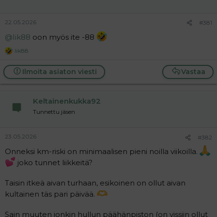
22.05.2026
#381
@Iik88
oon myös ite -88
Iik88
R
e
a
Ilmoita asiaton viesti
Vastaa
c
t
i
Keltainenkukka92
o
n
Tunnettu jäsen
s
:
23.05.2026
#382
Onneksi km-riski on minimaalisen pieni noilla viikoilla.
joko tunnet liikkeitä?
Taisin itkeä aivan turhaan, esikoinen on ollut aivan
kultainen täs pari päivää.
Sain muuten jonkin hullun päähänpiston (on vissiin ollut