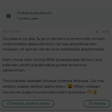
i
o
n
Keltainenkukka92
s
:
Tunnettu jäsen
20.05.2026
#378
Jos ikäero on alle 3v ja on tienannut enemmän ennen
ensimmäistä raskautta kuin nyt saa äitiysrahaa sen
mukaan, eli saman verran kuin edellisellä äitiyslomalla.
Esim. minä olen tehnyt 80% työaikaa siitä lähtien, kun
esikosen aloitti päiväkodissa ja siksi tienannut
vähemmän.
Toivottavasti saadaan plussia toisessa ketjussa. Jos mä
vihdoin osaisin lähteä täältä sitten.
Miten voikaan
toivoa niin paljon tuntemattomien puolesta.
Ilmoita asiaton viesti
Vastaa