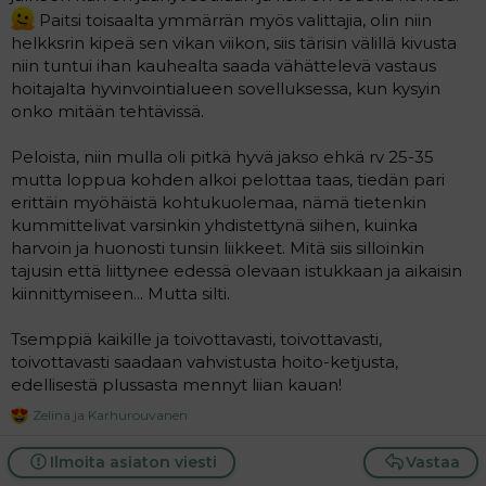
Paitsi toisaalta ymmärrän myös valittajia, olin niin
helkksrin kipeä sen vikan viikon, siis tärisin välillä kivusta
niin tuntui ihan kauhealta saada vähättelevä vastaus
hoitajalta hyvinvointialueen sovelluksessa, kun kysyin
onko mitään tehtävissä.
Peloista, niin mulla oli pitkä hyvä jakso ehkä rv 25-35
mutta loppua kohden alkoi pelottaa taas, tiedän pari
erittäin myöhäistä kohtukuolemaa, nämä tietenkin
kummittelivat varsinkin yhdistettynä siihen, kuinka
harvoin ja huonosti tunsin liikkeet. Mitä siis silloinkin
tajusin että liittynee edessä olevaan istukkaan ja aikaisin
kiinnittymiseen... Mutta silti.
Tsemppiä kaikille ja toivottavasti, toivottavasti,
toivottavasti saadaan vahvistusta hoito-ketjusta,
edellisestä plussasta mennyt liian kauan!
Zelina
ja
Karhurouvanen
R
e
a
Ilmoita asiaton viesti
Vastaa
c