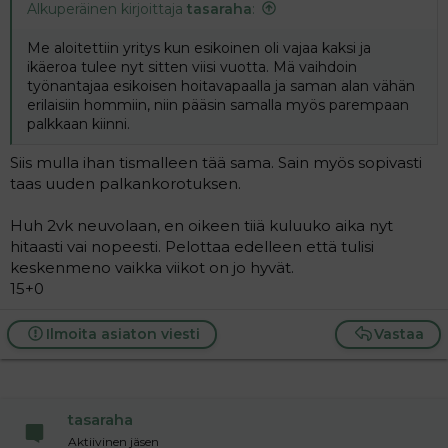
Alkuperäinen kirjoittaja
tasaraha
:
Me aloitettiin yritys kun esikoinen oli vajaa kaksi ja
ikäeroa tulee nyt sitten viisi vuotta. Mä vaihdoin
työnantajaa esikoisen hoitavapaalla ja saman alan vähän
erilaisiin hommiin, niin pääsin samalla myös parempaan
palkkaan kiinni.
Siis mulla ihan tismalleen tää sama. Sain myös sopivasti
taas uuden palkankorotuksen.
Huh 2vk neuvolaan, en oikeen tiiä kuluuko aika nyt
hitaasti vai nopeesti. Pelottaa edelleen että tulisi
keskenmeno vaikka viikot on jo hyvät.
15+0
Ilmoita asiaton viesti
Vastaa
tasaraha
Aktiivinen jäsen