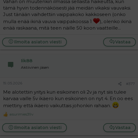
Vähän on muutenkin ilmassa sellaista haikeutta, kun
tämä hyvin todennäköisesti jää meidän vikaksi vauvaksi.
Just tänään vaihdettiin vaippakoko kakkoseen (onko
mulla enää ikinä vauva vaippakoossa 1
), olenko ikinä
enää raskaana, mitä teen näille 50 koon vaatteille...
Ilmoita asiaton viesti
Vastaa
Iik88
Aktiivinen jäsen
19.05.2026
#377
Me alotettiin yritys kun esikoinen oli 2v ja nyt siis tulee
karvaa vaille 5v ikäero kun esikoinen on nyt 4. En oo ees
miettiny että ikäero vaikuttais johonkin rahaan.
aisurimies39v
R
e
a
Ilmoita asiaton viesti
Vastaa
c
t