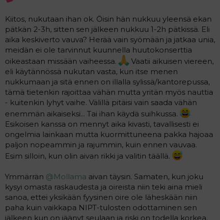
Kiitos, nukutaan ihan ok. Öisin hän nukkuu yleensä ekan
pätkän 2-3h, sitten sen jälkeen nukkuu 1-2h pätkissä. Eli
aika keskiverto vauva? Herää vain syömään ja jatkaa unia,
meidän ei ole tarvinnut kuunnella huutokonserttia
oikeastaan missään vaiheessa.
Vaatii aikuisen viereen,
eli käytännössä nukutan vasta, kun itse menen
nukkumaan ja sitä ennen on illalla sylissä/kantorepussa,
tämä tietenkin rajoittaa vähän mutta yritän myös nauttia
- kuitenkin lyhyt vaihe. Välillä pitäisi vain saada vähän
enemmän aikaiseksi... Tai ihan käydä suihkussa.
Esikoisen kanssa on mennyt aika kivasti, tavallisesti ei
ongelmia lainkaan mutta kuormittuneena pakka hajoaa
paljon nopeammin ja rajummin, kuin ennen vauvaa.
Esim silloin, kun olin aivan rikki ja valitin täällä.
Ymmärrän
@Mollama
aivan täysin. Samaten, kun joku
kysyi omasta raskaudesta ja oireista niin teki aina mieli
sanoa, ettei yksikään fyysinen oire ole läheskään niin
paha kuin vaikkapa NIPT-tulosten odottaminen sen
jälkeen kun on jäänyt seulaan ja riski on todella korkea.