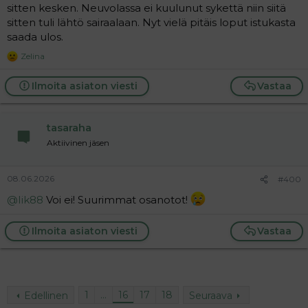
sitten kesken. Neuvolassa ei kuulunut sykettä niin siitä
sitten tuli lähtö sairaalaan. Nyt vielä pitäis loput istukasta
saada ulos.
Zelina
R
e
a
Ilmoita asiaton viesti
Vastaa
c
t
i
tasaraha
o
n
Aktiivinen jäsen
s
:
08.06.2026
#400
@Iik88
Voi ei! Suurimmat osanotot!
Ilmoita asiaton viesti
Vastaa
1
…
16
17
18
Edellinen
Seuraava