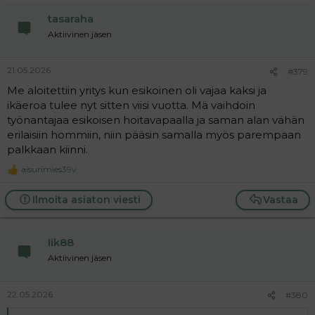
tasaraha
Aktiivinen jäsen
21.05.2026
#379
Me aloitettiin yritys kun esikoinen oli vajaa kaksi ja
ikäeroa tulee nyt sitten viisi vuotta. Mä vaihdoin
työnantajaa esikoisen hoitavapaalla ja saman alan vähän
erilaisiin hommiin, niin pääsin samalla myös parempaan
palkkaan kiinni.
aisurimies39v
R
e
a
Ilmoita asiaton viesti
Vastaa
c
t
i
Iik88
o
n
Aktiivinen jäsen
s
:
22.05.2026
#380