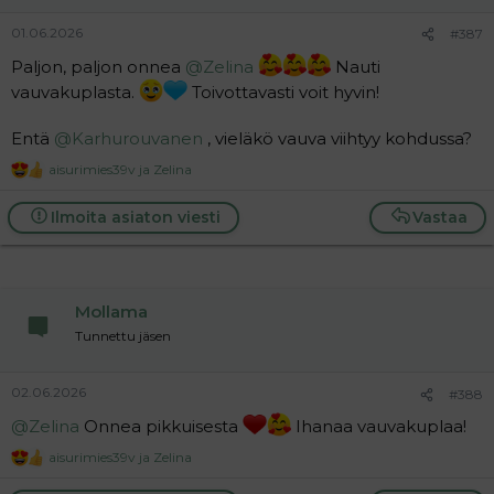
:
01.06.2026
#387
Paljon, paljon onnea
@Zelina
Nauti
vauvakuplasta.
Toivottavasti voit hyvin!
Entä
@Karhurouvanen
, vieläkö vauva viihtyy kohdussa?
aisurimies39v
ja
Zelina
R
e
a
Ilmoita asiaton viesti
Vastaa
c
t
i
o
n
Mollama
s
:
Tunnettu jäsen
02.06.2026
#388
@Zelina
Onnea pikkuisesta
Ihanaa vauvakuplaa!
aisurimies39v
ja
Zelina
R
e