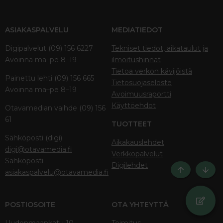
ASIAKASPALVELU
MEDIATIEDOT
Digipalvelut (09) 156 6227
Tekniset tiedot, aikataulut ja
Avoinna ma–pe 8–19
ilmoitushinnat
Tietoa verkon kävijöistä
Painettu lehti (09) 156 665
Tietosuojaseloste
Avoinna ma–pe 8–19
Avoimuusraportti
Käyttöehdot
Otavamedian vaihde (09) 156
61
TUOTTEET
Sähköposti (digi)
Aikakauslehdet
digi@otavamedia.fi
Verkkopalvelut
Sähköposti
Digilehdet
asiakaspalvelu@otavamedia.fi
Ylös
Bott
POSTIOSOITE
OTA YHTEYTTÄ
Uudenmaankatu 10
Toimitus