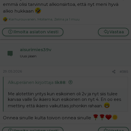
emmä olisi tarvinnut alkionsiirtoa, että nyt meni hyvä
alkio hukkaan
Karhurouvanen
,
Mollama
,
Zelina
ja 1 muu
R
e
a
Ilmoita asiaton viesti
Vastaa
c
t
i
aisurimies39v
o
n
Uusi jäsen
s
:
29.05.2026
#385
Alkuperäinen kirjoittaja
Iik88
:
Me alotettiin yritys kun esikoinen oli 2v ja nyt siis tulee
karvaa vaille 5v ikäero kun esikoinen on nyt 4. En oo ees
miettiny että ikäero vaikuttais johonkin rahaan.
Onnea sinulle kulta toivon onnea sinulle
Ilmoita asiaton viesti
Vastaa