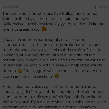
05.06.2026
#395
Tänne ei kuulu ihmeempiä. Rv 36 alkaa huomenna.
Vointi on ihan hyvä, mutta iso, niinkuin kuuluukin.
Kaikenlaista tavallista vaivaa löytyy, mutta ei enää kauan
jäljellä tätä ajanjakso.
(Tää aihe muuten mammapalstoilla risoo mua
suunnattomasti, että ihmiset ei ymmärrä että raskaus
tuo mukanaan vaivoja, joille ei mahda mitään. Ja sit siellä
vikistään, kun terveydenhuolto ei auta heitä tai tee
mitään. Vaikka kyse ei ole siitä, vaan siitä että raskaus tuo
mukanaan kaikkea oiretta ja osaa voi helpottaa, muttei
poistaa!
Joo triggeröivä aihe mulle, tän takia en oo
juurikaan mammapalstoilla.
)
Eilen lääkärineuvolassa paikat pehmenneet, mutta
kanavaa jäljellä 1cm ja kohdunsuu kiinni eli ei ole onneks
ihan huomenna vielä syntymässä. Saa nähdä, koska sit
päättää syntyä. Eipä ole kiire vielä. Mun vahvuus on kivan
odottaminen ja vaikka samalla hieman alkaa käydä