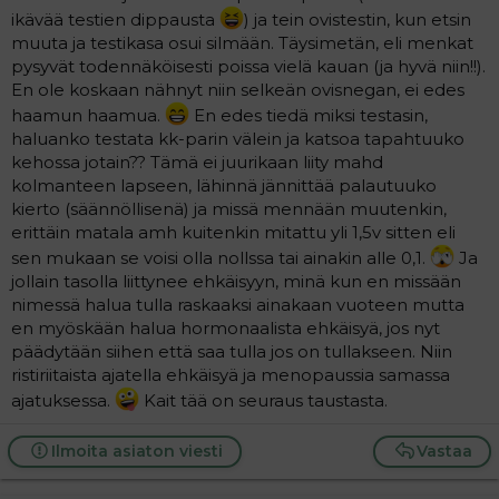
ikävää testien dippausta
) ja tein ovistestin, kun etsin
muuta ja testikasa osui silmään. Täysimetän, eli menkat
pysyvät todennäköisesti poissa vielä kauan (ja hyvä niin!!).
En ole koskaan nähnyt niin selkeän ovisnegan, ei edes
haamun haamua.
En edes tiedä miksi testasin,
haluanko testata kk-parin välein ja katsoa tapahtuuko
kehossa jotain?? Tämä ei juurikaan liity mahd
kolmanteen lapseen, lähinnä jännittää palautuuko
kierto (säännöllisenä) ja missä mennään muutenkin,
erittäin matala amh kuitenkin mitattu yli 1,5v sitten eli
sen mukaan se voisi olla nollssa tai ainakin alle 0,1.
Ja
jollain tasolla liittynee ehkäisyyn, minä kun en missään
nimessä halua tulla raskaaksi ainakaan vuoteen mutta
en myöskään halua hormonaalista ehkäisyä, jos nyt
päädytään siihen että saa tulla jos on tullakseen. Niin
ristiriitaista ajatella ehkäisyä ja menopaussia samassa
ajatuksessa.
Kait tää on seuraus taustasta.
Ilmoita asiaton viesti
Vastaa