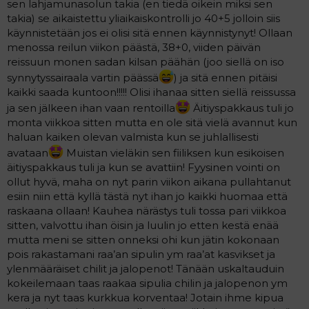
sen lahjamunasolun takia (en tiedä oikein miksi sen
takia) se aikaistettu yliaikaiskontrolli jo 40+5 jolloin siis
käynnistetään jos ei olisi sitä ennen käynnistynyt! Ollaan
menossa reilun viikon päästä, 38+0, viiden päivän
reissuun monen sadan kilsan päähän (joo siellä on iso
synnytyssairaala vartin päässä
) ja sitä ennen pitäisi
kaikki saada kuntoon!!!!! Olisi ihanaa sitten siellä reissussa
ja sen jälkeen ihan vaan rentoilla
Äitiyspakkaus tuli jo
monta viikkoa sitten mutta en ole sitä vielä avannut kun
haluan kaiken olevan valmista kun se juhlallisesti
avataan
Muistan vieläkin sen fiiliksen kun esikoisen
äitiyspakkaus tuli ja kun se avattiin! Fyysinen vointi on
ollut hyvä, maha on nyt parin viikon aikana pullahtanut
esiin niin että kyllä tästä nyt ihan jo kaikki huomaa että
raskaana ollaan! Kauhea närästys tuli tossa pari viikkoa
sitten, valvottu ihan öisin ja luulin jo etten kestä enää
mutta meni se sitten onneksi ohi kun jätin kokonaan
pois rakastamani raa’an sipulin ym raa’at kasvikset ja
ylenmääräiset chilit ja jalopenot! Tänään uskaltauduin
kokeilemaan taas raakaa sipulia chilin ja jalopenon ym
kera ja nyt taas kurkkua korventaa! Jotain ihme kipua