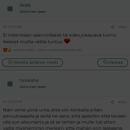
Iik88
Aktiivinen jäsen
23.05.2026
#383
Ei mitenkään säännöllisesti tai edes jokapäivä tunnu
liikkeet mutta välillä tuntuu
aisurimies39v
,
Zelina
ja
Keltainenkukka92
R
e
a
Ilmoita asiaton viesti
Vastaa
c
t
i
o
tasaraha
n
Aktiivinen jäsen
s
:
24.05.2026
#384
Näin viime yönä unta, että olin klinikalla jollain
peruutusajalla ja siellä ne sano, että ajateltiin että tänään
olisi sun alkionsiirto ja sit se tehtiin ja mulle tuli sitten
vasta myöhemmin mieleen, että mähän oon raskaana,