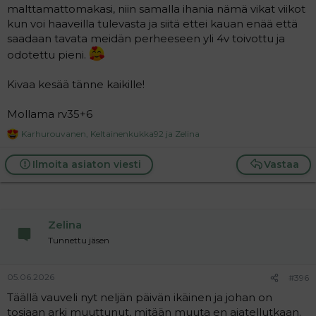
malttamattomakasi, niin samalla ihania nämä vikat viikot
kun voi haaveilla tulevasta ja siitä ettei kauan enää että
saadaan tavata meidän perheeseen yli 4v toivottu ja
odotettu pieni.
Kivaa kesää tänne kaikille!
Mollama rv35+6
Karhurouvanen
,
Keltainenkukka92
ja
Zelina
R
e
a
Ilmoita asiaton viesti
Vastaa
c
t
i
o
n
Zelina
s
:
Tunnettu jäsen
05.06.2026
#396
Täällä vauveli nyt neljän päivän ikäinen ja johan on
tosiaan arki muuttunut, mitään muuta en ajatellutkaan.