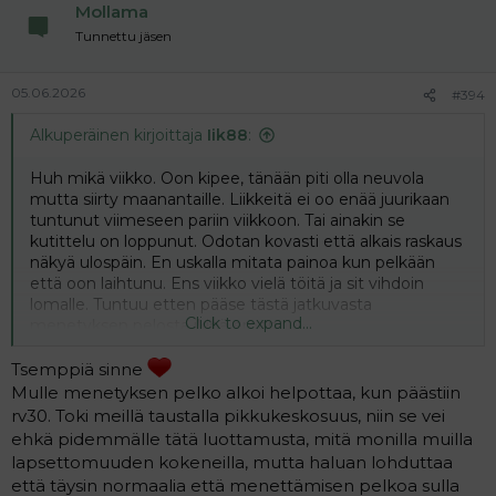
Mollama
Tunnettu jäsen
05.06.2026
#394
Alkuperäinen kirjoittaja
Iik88
:
Huh mikä viikko. Oon kipee, tänään piti olla neuvola
mutta siirty maanantaille. Liikkeitä ei oo enää juurikaan
tuntunut viimeseen pariin viikkoon. Tai ainakin se
kutittelu on loppunut. Odotan kovasti että alkais raskaus
näkyä ulospäin. En uskalla mitata painoa kun pelkään
että oon laihtunu. Ens viikko vielä töitä ja sit vihdoin
lomalle. Tuntuu etten pääse tästä jatkuvasta
Click to expand...
menetyksen pelosta ikinä eroon.
16+6
Tsemppiä sinne
Mulle menetyksen pelko alkoi helpottaa, kun päästiin
rv30. Toki meillä taustalla pikkukeskosuus, niin se vei
ehkä pidemmälle tätä luottamusta, mitä monilla muilla
lapsettomuuden kokeneilla, mutta haluan lohduttaa
että täysin normaalia että menettämisen pelkoa sulla