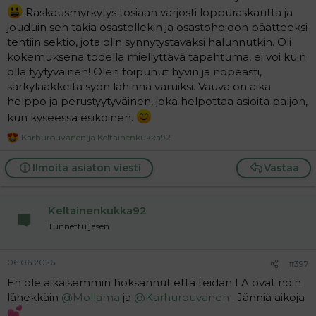
Raskausmyrkytys tosiaan varjosti loppuraskautta ja
jouduin sen takia osastollekin ja osastohoidon päätteeksi
tehtiin sektio, jota olin synnytystavaksi halunnutkin. Oli
kokemuksena todella miellyttävä tapahtuma, ei voi kuin
olla tyytyväinen! Olen toipunut hyvin ja nopeasti,
särkylääkkeitä syön lähinnä varuiksi. Vauva on aika
helppo ja perustyytyväinen, joka helpottaa asioita paljon,
kun kyseessä esikoinen.
Karhurouvanen
ja
Keltainenkukka92
R
e
a
Ilmoita asiaton viesti
Vastaa
c
t
i
Keltainenkukka92
o
n
Tunnettu jäsen
s
:
06.06.2026
#397
En ole aikaisemmin hoksannut että teidän LA ovat noin
lähekkäin
@Mollama
ja
@Karhurouvanen
. Jänniä aikoja