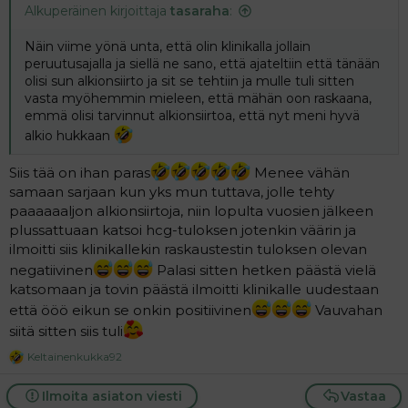
Alkuperäinen kirjoittaja
tasaraha
:
Näin viime yönä unta, että olin klinikalla jollain
peruutusajalla ja siellä ne sano, että ajateltiin että tänään
olisi sun alkionsiirto ja sit se tehtiin ja mulle tuli sitten
vasta myöhemmin mieleen, että mähän oon raskaana,
emmä olisi tarvinnut alkionsiirtoa, että nyt meni hyvä
alkio hukkaan
Siis tää on ihan paras
Menee vähän
samaan sarjaan kun yks mun tuttava, jolle tehty
paaaaaaljon alkionsiirtoja, niin lopulta vuosien jälkeen
plussattuaan katsoi hcg-tuloksen jotenkin väärin ja
ilmoitti siis klinikallekin raskaustestin tuloksen olevan
negatiivinen
Palasi sitten hetken päästä vielä
katsomaan ja tovin päästä ilmoitti klinikalle uudestaan
että ööö eikun se onkin positiivinen
Vauvahan
siitä sitten siis tuli
Keltainenkukka92
R
e
a
Ilmoita asiaton viesti
Vastaa
c