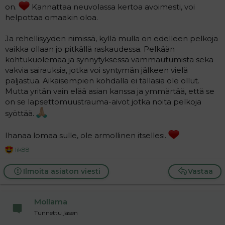
on.
Kannattaa neuvolassa kertoa avoimesti, voi
helpottaa omaakin oloa.
Ja rehellisyyden nimissä, kyllä mulla on edelleen pelkoja
vaikka ollaan jo pitkällä raskaudessa. Pelkään
kohtukuolemaa ja synnytyksessä vammautumista sekä
vakvia sairauksia, jotka voi syntymän jälkeen vielä
paljastua. Aikaisempien kohdalla ei tällasia ole ollut.
Mutta yritän vain elää asian kanssa ja ymmärtää, että se
on se lapsettomuustrauma-aivot jotka noita pelkoja
syöttää.
Ihanaa lomaa sulle, ole armollinen itsellesi.
Iik88
R
e
a
Ilmoita asiaton viesti
Vastaa
c
t
i
Mollama
o
n
Tunnettu jäsen
s
: