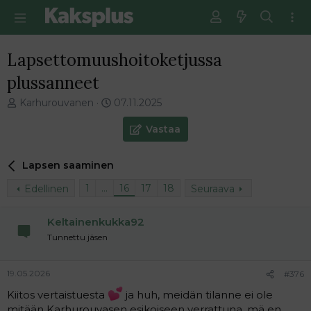
Lapsettomuushoitoketjussa
plussanneet
V
E
Karhurouvanen
07.11.2025
i
n
e
s
Vastaa
s
i
t
m
Lapsen saaminen
i
m
k
ä
1
…
16
17
18
Edellinen
Seuraava
e
i
t
n
j
e
Keltainenkukka92
u
n
Tunnettu jäsen
n
v
a
i
l
e
19.05.2026
#376
o
s
Kiitos vertaistuesta
ja huh, meidän tilanne ei ole
i
t
mitään Karhurouvasen esikoiseen verrattuna, mä en