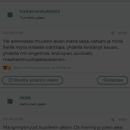
t
i
Keltainenkukka92
o
n
Tunnettu jäsen
s
:
06.06.2026
#398
Yle areenassa muuten aivan ihana sarja, vatsani ja minä.
Siellä myös erilaisia odottajia, yhdellä kestänyt kauan,
yhdellä mt-ongelmia, lesbopari, sooloäiti,
maahanmuuttajataustainen...
Zelina
,
Karhurouvanen
ja
Mollama
R
e
a
Ilmoita asiaton viesti
Vastaa
c
t
i
Iik88
o
n
Aktiivinen jäsen
s
:
08.06.2026
#399
Mä synnytin just kuolleen sikiön. Oli menny jo jokin aika