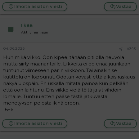
e
a
Ilmoita asiaton viesti
Vastaa
c
t
i
Iik88
o
n
Aktiivinen jäsen
s
:
04.06.2026
#393
Huh mikä viikko. Oon kipee, tänään piti olla neuvola
mutta siirty maanantaille. Liikkeitä ei oo enää juurikaan
tuntunut viimeseen pariin viikkoon. Tai ainakin se
kutittelu on loppunut. Odotan kovasti että alkais raskaus
näkyä ulospäin. En uskalla mitata painoa kun pelkään
että oon laihtunu. Ens viikko vielä töitä ja sit vihdoin
lomalle. Tuntuu etten pääse tästä jatkuvasta
menetyksen pelosta ikinä eroon.
16+6
Ilmoita asiaton viesti
Vastaa