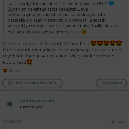
Täällä syntyi tänään lähes 4-kiloinen poika rv 39+3.
Sydän on pakahtua tästä kaikesta! Lievä
raskausmyrkytys varjosti viimeistä viikkoa, mutta
osastolla olo saatiin stabiloitua oireineen ja saatiin
venytettyä syntymää vähän pidemmälle. Täällä eletään
nyt ihan täysin uuden elämän alkua!
Oi onpa upeeta, Miljoonasti Onnea teille
Onneksi raskausmyrkytys oli vaan lievä ja tuli vasta noin
myöhään! Ihanaa vauva-aikaa teille, tuu kertomaan
kuulumisia
Zelina
R
e
a
Ilmoita asiaton viesti
Vastaa
c
t
i
Karhurouvanen
o
n
Tunnettu jäsen
s
:
02.06.2026
#391