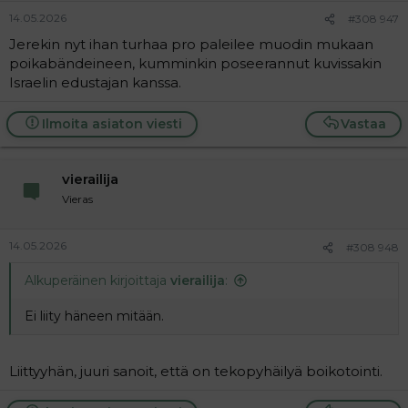
14.05.2026
#308 947
Jerekin nyt ihan turhaa pro paleilee muodin mukaan
poikabändeineen, kumminkin poseerannut kuvissakin
Israelin edustajan kanssa.
Ilmoita asiaton viesti
Vastaa
vierailija
Vieras
14.05.2026
#308 948
Alkuperäinen kirjoittaja
vierailija
:
Ei liity häneen mitään.
Liittyyhän, juuri sanoit, että on tekopyhäilyä boikotointi.