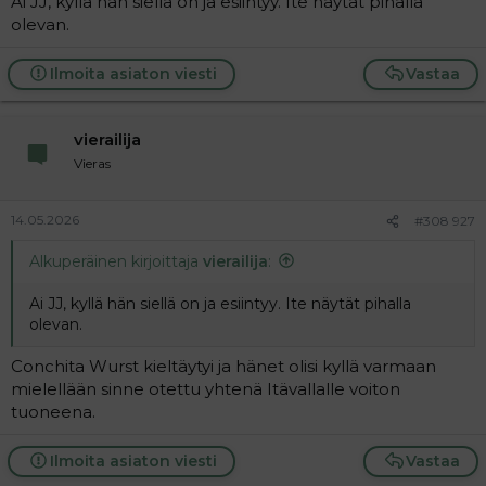
Ai JJ, kyllä hän siellä on ja esiintyy. Ite näytät pihalla
a
olevan.
j
a
Ilmoita asiaton viesti
Vastaa
vierailija
Vieras
14.05.2026
#308 927
Alkuperäinen kirjoittaja
vierailija
:
Ai JJ, kyllä hän siellä on ja esiintyy. Ite näytät pihalla
olevan.
Conchita Wurst kieltäytyi ja hänet olisi kyllä varmaan
mielellään sinne otettu yhtenä Itävallalle voiton
tuoneena.
Ilmoita asiaton viesti
Vastaa