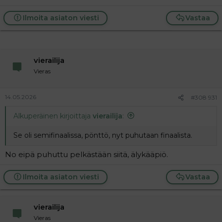
Ilmoita asiaton viesti
Vastaa
vierailija
Vieras
14.05.2026
#308 931
Alkuperäinen kirjoittaja
vierailija
:
Se oli semifinaalissa, pönttö, nyt puhutaan finaalista.
No eipä puhuttu pelkästään siitä, älykääpiö.
Ilmoita asiaton viesti
Vastaa
vierailija
Vieras