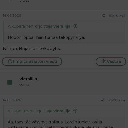
Vieras
14.05.2026
#308 943
Alkuperäinen kirjoittaja
vierailija
:
Höpön löpöä, ihan turhaa tekopyhäilyä.
Niinpä, Bojan on tekopyhä.
Ilmoita asiaton viesti
Vastaa
vierailija
Vieras
14.05.2026
#308 944
Alkuperäinen kirjoittaja
vierailija
:
Aa, taas tää väsynyt trollaus, Lordin juhlavuosi ja
vartavasten on pyydetty myös Erika ja Miriana Conte,