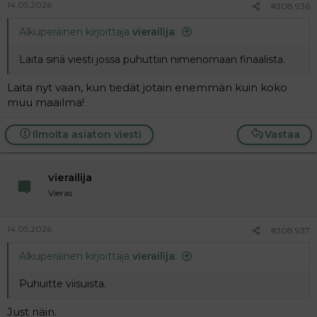
14.05.2026
#308 936
Alkuperäinen kirjoittaja
vierailija
:
Laita sinä viesti jossa puhuttiin nimenomaan finaalista.
Laita nyt vaan, kun tiedät jotain enemmän kuin koko
muu maailma!
Ilmoita asiaton viesti
Vastaa
vierailija
Vieras
14.05.2026
#308 937
Alkuperäinen kirjoittaja
vierailija
:
Puhuitte viisuista.
Just näin.