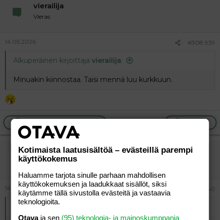
vierailija
Vieras
14.05.2026
#308 939
Alkuperäinen kirjoittaja
vierailija
:
Minuakin kiinnostaa. Taisi mennä luu kurkkuun.
Ilmoita asiaton viesti
Vastaa
Kotimaista laatusisältöä – evästeillä parempi
vierailija
käyttökokemus
Vieras
Haluamme tarjota sinulle parhaan mahdollisen
käyttökokemuksen ja laadukkaat sisällöt, siksi
14.05.2026
#308 940
käytämme tällä sivustolla evästeitä ja vastaavia
teknologioita.
Alkuperäinen kirjoittaja
vierailija
:
Otava
ja sen
(95) teknologia- ja mainoskumppania