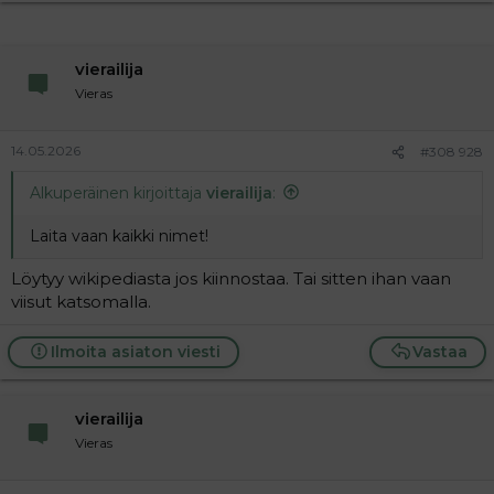
vierailija
Vieras
14.05.2026
#308 928
Alkuperäinen kirjoittaja
vierailija
:
Laita vaan kaikki nimet!
Löytyy wikipediasta jos kiinnostaa. Tai sitten ihan vaan
viisut katsomalla.
Ilmoita asiaton viesti
Vastaa
vierailija
Vieras