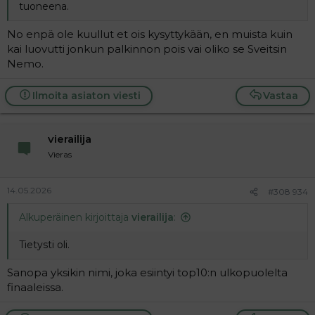
tuoneena.
No enpä ole kuullut et ois kysyttykään, en muista kuin
kai luovutti jonkun palkinnon pois vai oliko se Sveitsin
Nemo.
Ilmoita asiaton viesti
Vastaa
vierailija
Vieras
14.05.2026
#308 934
Alkuperäinen kirjoittaja
vierailija
:
Tietysti oli.
Sanopa yksikin nimi, joka esiintyi top10:n ulkopuolelta
finaaleissa.