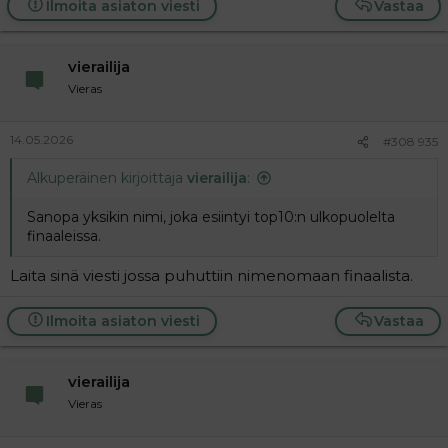
Ilmoita asiaton viesti
Vastaa
vierailija
Vieras
14.05.2026
#308 935
Alkuperäinen kirjoittaja
vierailija
:
Sanopa yksikin nimi, joka esiintyi top10:n ulkopuolelta
finaaleissa.
Laita sinä viesti jossa puhuttiin nimenomaan finaalista.
Ilmoita asiaton viesti
Vastaa
vierailija
Vieras