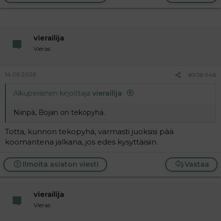
vierailija
Vieras
14.05.2026
#308 946
Alkuperäinen kirjoittaja
vierailija
:
Niinpä, Bojan on tekopyhä.
Totta, kunnon tekopyhä, varmasti juoksisi pää
koomantena jalkana, jos edes kysyttäisiin.
Ilmoita asiaton viesti
Vastaa
vierailija
Vieras