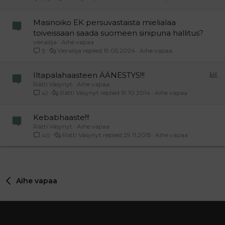
Masinoiko EK persuvastaista mielialaa
toiveissaan saada suomeen sinipuna hallitus?
vierailija
Aihe vapaa
Vierailija
19.05.2024
Aihe vapaa
3
P
Iltapalahaasteen ÄÄNESTYS!!!
Rätti Väsynyt
Aihe vapaa
o
Rätti Väsynyt
19.10.2014
Aihe vapaa
41
l
l
Kebabhaaste!!!
Rätti Väsynyt
Aihe vapaa
Rätti Väsynyt
29.11.2015
Aihe vapaa
40
Aihe vapaa