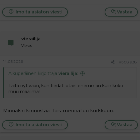
Ilmoita asiaton viesti
Vastaa
vierailija
Vieras
14.05.2026
#308 938
Alkuperäinen kirjoittaja
vierailija
:
Laita nyt vaan, kun tiedät jotain enemmän kuin koko
muu maailma!
Minuakin kiinnostaa. Taisi mennä luu kurkkuun.
Ilmoita asiaton viesti
Vastaa