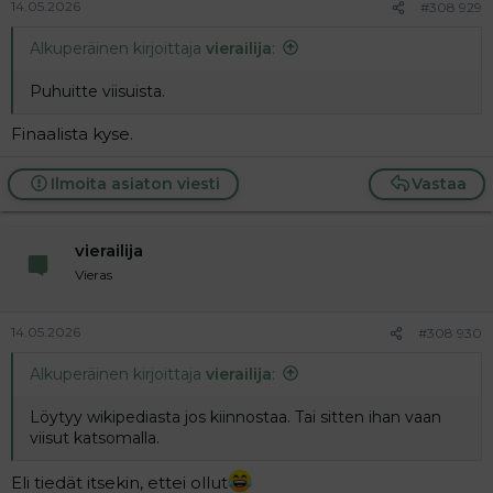
14.05.2026
#308 929
Alkuperäinen kirjoittaja
vierailija
:
Puhuitte viisuista.
Finaalista kyse.
Ilmoita asiaton viesti
Vastaa
vierailija
Vieras
14.05.2026
#308 930
Alkuperäinen kirjoittaja
vierailija
:
Löytyy wikipediasta jos kiinnostaa. Tai sitten ihan vaan
viisut katsomalla.
Eli tiedät itsekin, ettei ollut