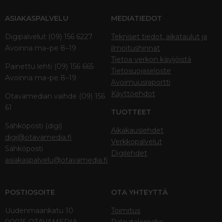
ASIAKASPALVELU
MEDIATIEDOT
Digipalvelut (09) 156 6227
Tekniset tiedot, aikataulut ja
Avoinna ma–pe 8–19
ilmoitushinnat
Tietoa verkon kävijöistä
Painettu lehti (09) 156 665
Tietosuojaseloste
Avoinna ma–pe 8–19
Avoimuusraportti
Käyttöehdot
Otavamedian vaihde (09) 156
61
TUOTTEET
Sähköposti (digi)
Aikakauslehdet
digi@otavamedia.fi
Verkkopalvelut
Sähköposti
Digilehdet
asiakaspalvelu@otavamedia.fi
POSTIOSOITE
OTA YHTEYTTÄ
Uudenmaankatu 10
Toimitus