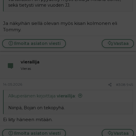
sekä tietysti viime vuoden JJ.
Ja näkyihän siellä olevan myös kisan kolmonen eli
Tommy.
Ilmoita asiaton viesti
Vastaa
vierailija
Vieras
14.05.2026
#308 945
Alkuperäinen kirjoittaja
vierailija
:
Niinpä, Bojan on tekopyhä.
Ei liity häneen mitään.
Ilmoita asiaton viesti
Vastaa