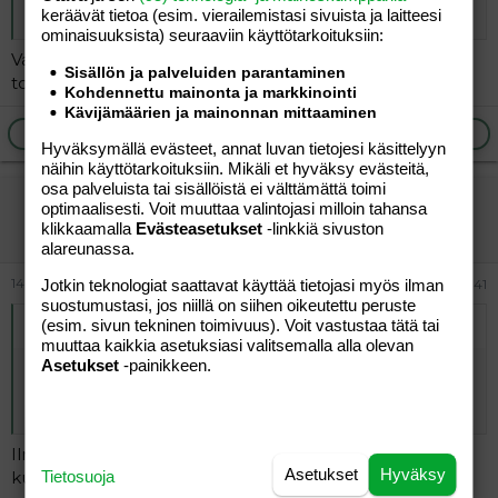
keräävät tietoa (esim. vierailemis­tasi sivuista ja laitteesi
ominaisuuk­sista) seuraaviin käyttötarkoituksiin:
Vahvistus. Alkoi mummelilla päiväuniaika, kun piti
Sisällön ja palveluiden parantaminen
todisteita laittaa pöytään.
Kohdennettu mainonta ja markkinointi
Kävijämäärien ja mainonnan mittaaminen
Ilmoita asiaton viesti
Vastaa
Hyväksymällä evästeet, annat luvan tietojesi käsittelyyn
näihin käyttötarkoituksiin. Mikäli et hyväksy evästeitä,
osa palveluista tai sisällöistä ei välttämättä toimi
vierailija
optimaalisesti. Voit muuttaa valintojasi milloin tahansa
Vieras
klikkaamalla
Evästeasetukset
-linkkiä sivuston
alareunassa.
14.05.2026
Jotkin teknologiat saattavat käyttää tietojasi myös ilman
#308 941
suostumustasi, jos niillä on siihen oikeutettu peruste
Alkuperäinen kirjoittaja
vierailija
:
(esim. sivun tekninen toimivuus). Voit vastustaa tätä tai
muuttaa kaikkia asetuksiasi valitsemalla alla olevan
Asetukset
-painikkeen.
No enpä ole kuullut et ois kysyttykään, en muista kuin
kai luovutti jonkun palkinnon pois vai oliko se Sveitsin
Nemo.
Ilmoittanut boikotoivansa. Niin kuin kaikki itseäänsä
Asetukset
Hyväksy
Tietosuoja
kunnioittavat artistit.