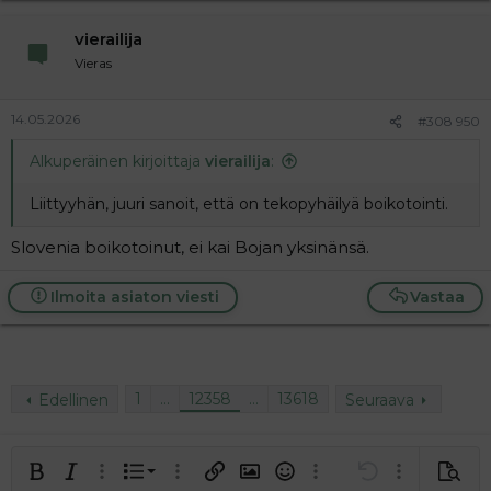
vierailija
Vieras
14.05.2026
#308 950
Alkuperäinen kirjoittaja
vierailija
:
Liittyyhän, juuri sanoit, että on tekopyhäilyä boikotointi.
Slovenia boikotoinut, ei kai Bojan yksinänsä.
Ilmoita asiaton viesti
Vastaa
1
…
12358
…
13618
Edellinen
Seuraava
Järjestetty lista
Lihavoitu
Kursivoitu
Laajennettuun editoriin…
Lista
Laajennettuun editoriin…
Lisää hyperlinkki
Lisää kuva
Hymiöt
Laajennettuun editorii
Kumoa
Laajennettuu
Esikat