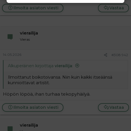
Ilmoita asiaton viesti
Vastaa
vierailija
Vieras
14.05.2026
#308 942
Alkuperäinen kirjoittaja
vierailija
:
Ilmoittanut boikotoivansa. Niin kuin kaikki itseäänsä
kunnioittavat artistit.
Höpön löpöä, ihan turhaa tekopyhäilyä.
Ilmoita asiaton viesti
Vastaa
vierailija