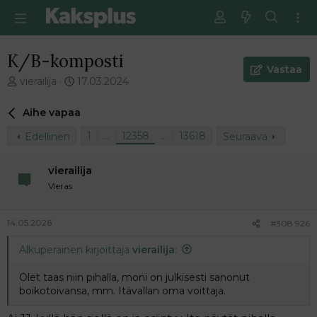
K/B-komposti
Vastaa
V
E
vierailija
17.03.2024
i
n
e
s
Aihe vapaa
s
i
t
m
1
…
12358
…
13618
Edellinen
Seuraava
i
m
k
ä
vierailija
e
i
Vieras
t
n
j
e
u
n
14.05.2026
#308 926
n
v
a
i
Alkuperäinen kirjoittaja
vierailija
:
l
e
o
s
Olet taas niin pihalla, moni on julkisesti sanonut
i
t
boikotoivansa, mm. Itävallan oma voittaja.
t
i
t