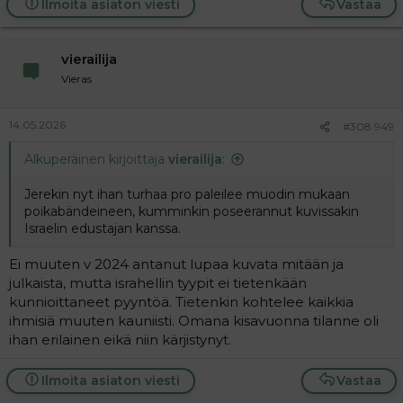
Ilmoita asiaton viesti
Vastaa
vierailija
Vieras
14.05.2026
#308 949
Alkuperäinen kirjoittaja
vierailija
:
Jerekin nyt ihan turhaa pro paleilee muodin mukaan
poikabändeineen, kumminkin poseerannut kuvissakin
Israelin edustajan kanssa.
Ei muuten v 2024 antanut lupaa kuvata mitään ja
julkaista, mutta israhellin tyypit ei tietenkään
kunnioittaneet pyyntöä. Tietenkin kohtelee kaikkia
ihmisiä muuten kauniisti. Omana kisavuonna tilanne oli
ihan erilainen eikä niin kärjistynyt.
Ilmoita asiaton viesti
Vastaa