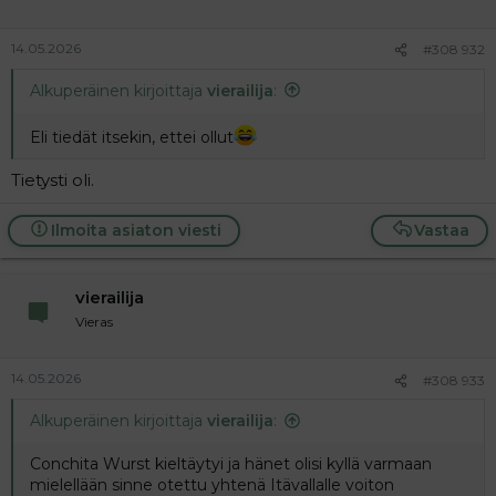
14.05.2026
#308 932
Alkuperäinen kirjoittaja
vierailija
:
Eli tiedät itsekin, ettei ollut
Tietysti oli.
Ilmoita asiaton viesti
Vastaa
vierailija
Vieras
14.05.2026
#308 933
Alkuperäinen kirjoittaja
vierailija
:
Conchita Wurst kieltäytyi ja hänet olisi kyllä varmaan
mielellään sinne otettu yhtenä Itävallalle voiton