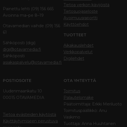
Tietoa verkon kävijöistä
Painettu lehti (09) 156 665
Tietosuojaseloste
Avoinna ma–pe 8–19
Avoimuusraportti
Käyttöehdot
Otavamedian vaihde (09) 156
61
TUOTTEET
Sähköposti (digi)
Aikakauslehdet
digi@otavamedia.fi
Verkkopalvelut
Sähköposti
Digilehdet
asiakaspalvelu@otavamedia.fi
POSTIOSOITE
OTA YHTEYTTÄ
Uudenmaankatu 10
Toimitus
00015 OTAVAMEDIA
Palautelomake
Päätoimittaja: Erkki Meriluoto
Toimituspäällikkö: Anu
Tietoa evästeiden käytöstä
Vaskimo
Käyttäytymiseen perustuva
Tuottaja: Anna Huuhtanen