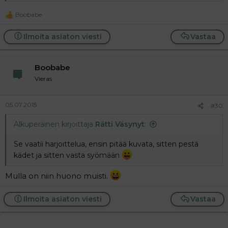
Boobabe
R
e
a
Ilmoita asiaton viesti
Vastaa
c
t
i
Boobabe
o
n
Vieras
s
:
05.07.2015
#30
Alkuperäinen kirjoittaja
Rätti Väsynyt
:
Se vaatii harjoittelua, ensin pitää kuvata, sitten pestä
kädet ja sitten vasta syömään
Mulla on niin huono muisti.
Ilmoita asiaton viesti
Vastaa