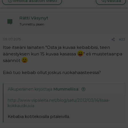
Ilmoita asiaton viesti
Vastaa
Rätti Väsynyt
Tunnettu jäsen
09.07.2015
#33
Itse itseäni lainaten "Osta ja kuvaa kebabbisi, teen
äänestyksen kun 15 kuvaa kasassa
" eli muistetaanpa
säännöt
Eikö tuo kebab ollut joskus ruokahaasteessa?
Alkuperäinen kirjoittaja
Mummeliisa
:
http://www.viipaleita.net/blog/satu/2012/03/16/lisaa-
kokkauskuvia
Kebabia kotitekoisilla pitaleivillä.