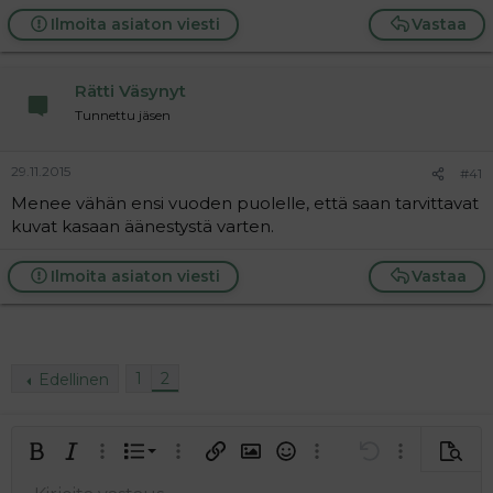
Ilmoita asiaton viesti
Vastaa
Rätti Väsynyt
Tunnettu jäsen
29.11.2015
#41
Menee vähän ensi vuoden puolelle, että saan tarvittavat
kuvat kasaan äänestystä varten.
Ilmoita asiaton viesti
Vastaa
1
2
Edellinen
Järjestetty lista
Lihavoitu
Kursivoitu
Laajennettuun editoriin…
Lista
Laajennettuun editoriin…
Lisää hyperlinkki
Lisää kuva
Hymiöt
Laajennettuun editorii
Kumoa
Laajennettuu
Esikat