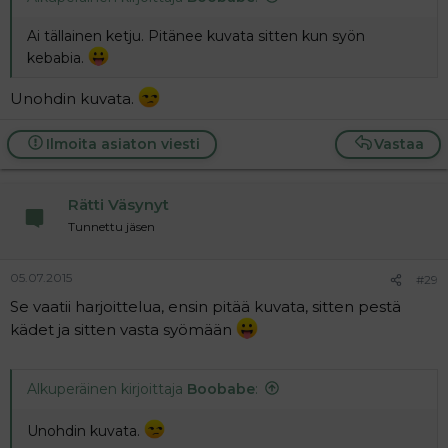
Ai tällainen ketju. Pitänee kuvata sitten kun syön
kebabia.
Unohdin kuvata.
Ilmoita asiaton viesti
Vastaa
Rätti Väsynyt
Tunnettu jäsen
05.07.2015
#29
Se vaatii harjoittelua, ensin pitää kuvata, sitten pestä
kädet ja sitten vasta syömään
Alkuperäinen kirjoittaja
Boobabe
:
Unohdin kuvata.