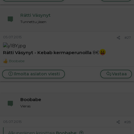
c
a
t
j
i
a
Rätti Väsynyt
o
n
Tunnettu jäsen
s
:
05.07.2015
#27
Rätti Väsynyt - Kebab kermaperunoilla
8€
Boobabe
R
e
a
Ilmoita asiaton viesti
Vastaa
c
t
i
o
n
Boobabe
s
:
Vieras
05.07.2015
#28
Alkuperäinen kirjoittaja
Boobabe
: