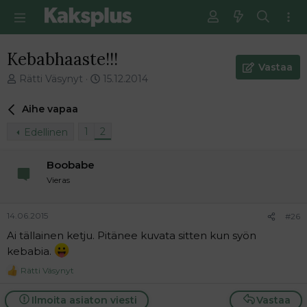
Kebabhaaste!!!
Vastaa
V
E
Rätti Väsynyt
15.12.2014
i
n
e
s
Aihe vapaa
s
i
t
m
1
2
Edellinen
i
m
k
ä
Boobabe
e
i
Vieras
t
n
j
e
u
n
14.06.2015
#26
n
v
a
i
Ai tällainen ketju. Pitänee kuvata sitten kun syön
l
e
kebabia.
o
s
Rätti Väsynyt
i
t
R
e
t
i
a
t
Ilmoita asiaton viesti
Vastaa