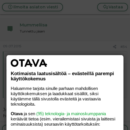
Ilmoita asiaton viesti
Vastaa
Mummeliisa
Tunnettu jäsen
09.07.2015
#34
Alkuperäinen kirjoittaja
Rätti Väsynyt
:
Itse itseäni lainaten "Osta ja kuvaa kebabbisi, teen
Kotimaista laatusisältöä – evästeillä parempi
äänestyksen kun 15 kuvaa kasassa
" eli muistetaanpa
käyttökokemus
säännöt
Haluamme tarjota sinulle parhaan mahdollisen
Eikö tuo kebab ollut joskus ruokahaasteessa?
käyttökokemuksen ja laadukkaat sisällöt, siksi
käytämme tällä sivustolla evästeitä ja vastaavia
teknologioita.
Joo. On vanha kuva ja joo, luin haasteesi
Otava
ja sen
(95) teknologia- ja mainoskumppania
huolimattomasti. Pahoittelen ja vetäydyn suosiolla.
keräävät tietoa (esim. vierailemis­tasi sivuista ja laitteesi
ominaisuuk­sista) seuraaviin käyttötarkoituksiin:
Ilmoita asiaton viesti
Vastaa