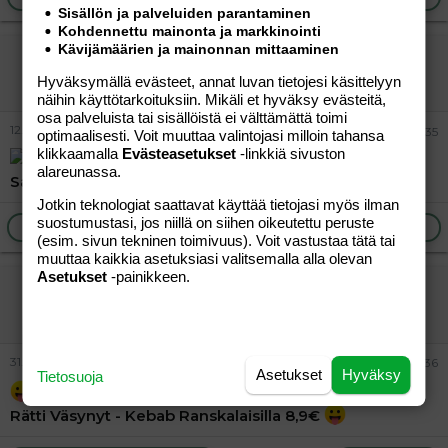
Sisällön ja palveluiden parantaminen
Kohdennettu mainonta ja markkinointi
Kävijämäärien ja mainonnan mittaaminen
Rätti Väsynyt
Tunnettu jäsen
Hyväksymällä evästeet, annat luvan tietojesi käsittelyyn
näihin käyttötarkoituksiin. Mikäli et hyväksy evästeitä,
osa palveluista tai sisällöistä ei välttämättä toimi
12.07.2015
#35
optimaalisesti. Voit muuttaa valintojasi milloin tahansa
klikkaamalla
Evästeasetukset
-linkkiä sivuston
alareunassa.
Sarajevo special 12€
Jotkin teknologiat saattavat käyttää tietojasi myös ilman
suostumustasi, jos niillä on siihen oikeutettu peruste
Ilmoita asiaton viesti
Vastaa
(esim. sivun tekninen toimivuus). Voit vastustaa tätä tai
muuttaa kaikkia asetuksiasi valitsemalla alla olevan
Asetukset
-painikkeen.
Rätti Väsynyt
Tunnettu jäsen
31.07.2015
#36
Asetukset
Hyväksy
Tietosuoja
Rätti Väsynyt - Kebab Ranskalaisilla 8,9€