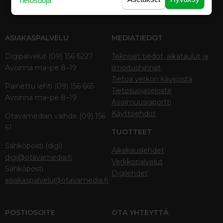
Tietosuoja
ASIAKASPALVELU
MEDIATIEDOT
Digipalvelut (09) 156 6227
Tekniset tiedot, aikataulut ja
Avoinna ma–pe 8–19
ilmoitushinnat
Tietoa verkon kävijöistä
Painettu lehti (09) 156 665
Tietosuojaseloste
Avoinna ma–pe 8–19
Avoimuusraportti
Käyttöehdot
Otavamedian vaihde (09) 156
61
TUOTTEET
Sähköposti (digi)
Aikakauslehdet
digi@otavamedia.fi
Verkkopalvelut
Sähköposti
Digilehdet
asiakaspalvelu@otavamedia.fi
POSTIOSOITE
OTA YHTEYTTÄ