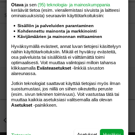
22
Otava
ja sen
(95) teknologia- ja mainoskumppania
Times New Roman
keräävät tietoa (esim. vierailemis­tasi sivuista ja laitteesi
26
Trebuchet MS
Similar threads
ominaisuuk­sista) seuraaviin käyttötarkoituksiin:
Verdana
Sisällön ja palveluiden parantaminen
Kolumni: Sanna Marin laskettelee luikuria,
Kohdennettu mainonta ja markkinointi
Kävijämäärien ja mainonnan mittaaminen
Petteri Orpon arvopohja joustaa ja Aino-Kaisa
Pekonen syö sanansa – Mikä on kesän kuumin
Hyväksymällä evästeet, annat luvan tietojesi käsittelyyn
häröily?
näihin käyttötarkoituksiin. Mikäli et hyväksy evästeitä,
vierailija
Aihe vapaa
osa palveluista tai sisällöistä ei välttämättä toimi
vierailija
05.03.2026
Aihe vapaa
8
optimaalisesti. Voit muuttaa valintojasi milloin tahansa
klikkaamalla
Evästeasetukset
-linkkiä sivuston
alareunassa.
Epävarma seksuaalisuus, silti niin oma ihana
kultainen mies!
Jotkin teknologiat saattavat käyttää tietojasi myös ilman
sensitivemind1
Seksi
suostumustasi, jos niillä on siihen oikeutettu peruste
nimimerkitön elli jatkaa
30.09.2009
Seksi
8
(esim. sivun tekninen toimivuus). Voit vastustaa tätä tai
muuttaa kaikkia asetuksiasi valitsemalla alla olevan
Asetukset
-painikkeen.
Aihe vapaa
Asetukset
Hyväksy