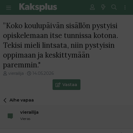
”Koko koulupäivän sisällön pystyisi
opiskelemaan itse tunnissa kotona.
Tekisi mieli lintsata, niin pystyisin
oppimaan ja keskittymään
paremmin."
V
E
vierailija
14.05.2026
i
n
e
s
Vastaa
s
i
t
m
Aihe vapaa
i
m
k
ä
vierailija
e
i
t
n
Vieras
j
e
u
n