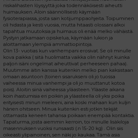
niskalihasten löysyyttä joka todennäköisesti aiheutti
huimauksen. Aloin säännöllisesti käymään
fysioterapiassa, josta sain kotijumppaohjeita. Toipuminen
oli hidasta ja kesti vuosia, mutta hitaasti olossani alkoi
tapahtua muutoksia ja huimaus oli enää melko vähäistä.
Pystyin jatkamaan opiskelua, käymään lukion ja
aloittamaan ylempiä ammattiopintoja.
Olin 13- vuotias kun vanhempani erosivat. Se oli minulle
kova paikka ( siitä huolimatta vaikka olin nähnyt kuinka
paljon isäni ongelmat aiheuttivat perheeseen pahaa).
Muutimme äitin kanssa kuitenkin melko pian kaksistaan
omaan asuntoon (toinen sisarukseni oli jo tuossa
vaiheessa minua vanhempi ja oli jo muuttanut kotoa
pois). Aloitin siinä vaiheessa yläasteen. Yläaste aikana
koin ihastumisia eri poikiin ja yläasteella oli yksi poika
erityisesti minun mieleeni, aina koski mahaan kun kuljin
hänen ohitseen. Minua kuitenkin esti jotkin tekijät
ottamasta keneen tahansa poikaan enempää kontaktia.
Tapaturma, josta aiemmin kerroin, toi minulle lisäkiloja
masennuksen vuoksi runsaasti (.n 15-20 kg) . Olin siis
oikeasti ylipainoinen, sen näki jo kaukaa. Tämä asia