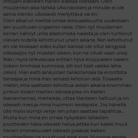
rintojani edelleen hänen edessä ollessani. Olen
muutenkin aika tarkka ulkonäöstäni ja minulle ei ole
sama olenko ulkoisesti miellyttävä vai en.
Olen alkanut miettiä omaa seksuaalisuutta uudestaan
sen puuttuvan orgasmin takia. Olen nyt muutaman
kerran nähnyt unta alastomista naisista ja olen tuntenut
olevani todella kiihottunut unien aikana. Niin kiihottunut
en ole koskaan edes kullan kanssa ole ollut sängyssä
ollessa(jos nyt muistan oikein, kun ne olivat vaan unia).
Näin myös televisiossa erittäin hyvä kroppaisen naisen
(oikein timmissä kunnossa, silti isot tissit vaikka laiha
olikin). Hän esitti siinä jotain tankotanssia tai eroottista
tanssijaa ja minä ihan selvästi kiihotuin siitä. Toisaalta
mietin, että saattaisin kiihottua seksin aikana enemmän
jonkun toisen miehen kanssa joka on itsekin
itsevarmempi, miehekäs, ottaa tilanteen haltuun ja on
oikeasti mies ja minä huomion keskipiste. Jos hänellä
olisi myös isompi vehje niin jotain saattaisi tapahtua....
Mutta kun minä en omaa nykyistäni tällaisten
puutteiden takia oikeasti halua jättää kun kaikki muut
hänen ominaisuudet oikeasti jyräävät kaiken
puutteellisen tai puuttuvat asiat pois. Huonoja asioita