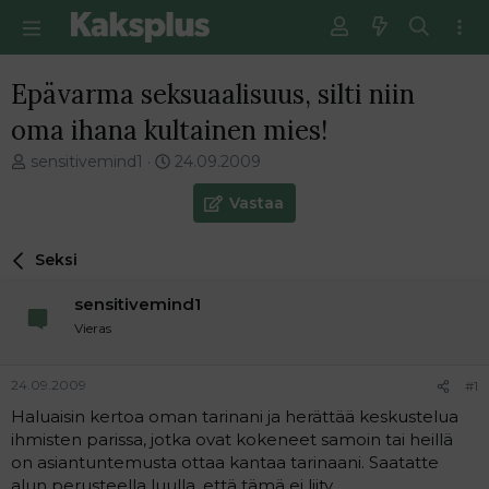
Epävarma seksuaalisuus, silti niin
oma ihana kultainen mies!
V
E
sensitivemind1
24.09.2009
i
n
e
s
Vastaa
s
i
t
m
Seksi
i
m
k
ä
sensitivemind1
e
i
t
n
Vieras
j
e
u
n
24.09.2009
#1
n
v
a
i
Haluaisin kertoa oman tarinani ja herättää keskustelua
l
e
ihmisten parissa, jotka ovat kokeneet samoin tai heillä
o
s
on asiantuntemusta ottaa kantaa tarinaani. Saatatte
i
t
alun perusteella luulla, että tämä ei liity