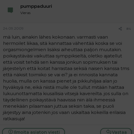
nähnyt) odottamassa minun reaktioita miten sopeuduin
pumppaduuri
minäkin aamuna jäämään hoitoon ja jos tämä osoittautui
Vieras
ylivoimaisen vaikeaksi, hän tuli lohduttamaan minua.
Näin siis vain alussa. Sitten alkoi jo sujua ja äiti pystyi
lähtemään omille asioilleen heti hyvästellessään minut.
24.09.2009
#4
Silti minulle jäi kova ikävä ja odotin koko päivän että äitini
mä luin, ainakin lähes kokonaan. varmasti vaan
tulisi jo hakemaan minut. Hoitopaikka vaihtui ja olin
silloinkin n. 4-5 vuotta. Muistan syksyisen tarhan pihan
hermoilet liikaa, sitä kannattaa vähentää koska se voi
vieläkin hyvin selkeästi ja sen kuinka minua masensi.
orgasmiongelmien lisäksi aiheuttaa paljon muutakin.
Masensi se, että äiti ei ollut lähellä ja jokin muukin
poikaystäväsi vaikuttaa symppikseltä, oletko ajatellut
varmasti masensi lisäksi mutten oikein tiedä että mikä.
että voisit tehdä sen kanssa jonkun sopimuksen tai
Olen lukenut siis, että lapsikin voi olla masentunut,
järjestelyn että koitat harrastaa seksiä naisen kanssa tms
vaikka aikuiset saattavat ajatella, että miten muka lapsi
että näkisit toimiiko se vai ei? ja ei rinnoista kannata
voi olla jo masentunut, sehän on mahdotonta. Tämä
huolia, mulla on kanssa pienet ja pikkuhiljaa alan jo
tutkimus, jossa jo pienen lapsen sanottiin voivan olla
hyväksyä ne, eikä niistä mulle ole tullut mitään haittaa
masentunut, oli totta myös minun kohdallani
lukuunottamatta kiusallisia vitsejä kavereilta. jos sulla on
Seuraavia ns. traagisia kokemuksia koin n. 7-8 vuoden
iässä kun oma äitini koki oman terveytensä reistailevan
täydellinen poikaystävä haavissa niin älä ihmeessä
mm. rytmihäiriöitä, stressiä, ahdistusta. Usein isäni
menekään pilaamaan juttua seksin takia, se puoli
käyttikin äitiä polilla tutkimuksissa. Aina kaikki kuitenkin
järjestyy aina jotenkin jos vaan uskaltaa kokeilla erilaisia
oli loppujen lopuksi hyvin eikä äidin sydämessä ainakaan
ratkaisuja!
ollut vikaa. Minulla oli kuitenkin hyvin usein huoli omasta
äidistäni- kun hän tuli esim. töistä neljän aikaan
Ilmoita asiaton viesti
Vastaa
iltapäivällä ja minä olin tullut koulusta yhden kahden