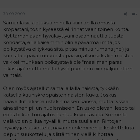
meni paljon rahaa. Laittautuminen kouluun aamuisin vei
paljon aikaa. Laihuudestani huolimatta ja kehuista ja
katseista huolimatta olin aina epätyytyväinen itseeni.
30.09.2009
#8
Aina oli jotain mihin ei ollut tyytyväinen. Suurin ongelma
Samanlaisia ajatuksia minulla kuin ap:lla omasta
mitä vartalossani koin, olivat pienen pienet rintani,
kropastani, tosin kyseessä ei rinnat vaan toinen kohta.
kaikenlisäksi mielestäni vielä rumanmuotoiset. Sama
Nyt tämän asian hyväksyttyäni osaan nauttia tuosta
ongelma minun mielessäni ainakin, on edelleenkin.
kohdasta, eli aikaisemmin olin epävarma (mitä jos
Täytin 18 vuotta. Baarielämä alkoi. Olin aina hehkeän
näköinen ulos lähtiessä, paljon tuli katseita. Nautin osin
poikaystävä ei tykkää siitä, pitää minua rumana jne.) ja
katseista, tietäessäni että näytin hyvältä, mutta pian
kun siitä epävarmuudesta pääsin, alkoi seksikin maistua
miesten katseen eivät enää tuntuneet miltään kun niitä
vaikkei munkaan poikaystävä ole "maailman paras
tuli niin usein- totuin niihin. Minulla oli baarielämän
rakastaja" mutta muita hyviä puolia on niin paljon etten
alettua 4 eri seksikontaktia. Kahden kanssa seurustelin,
vaihtaisi.
mutta kaksi muuta olivat enemmän yhdenyön juttuja
(niistä koin kamalaa morkkista ollessani vielä kaikenlisäksi
Olen myös ajatellut samalla lailla naisista, tykkään
niin herkkä). Nämä kaksi joiden kanssa seurustelin olivat
katsella kauniskroppaisten naisten kuvia. Joskus
seksin kannalta vain kokeiluja, sillä seksinharrastuskertoja
haaveillut rakastelustakin naisen kanssa, mutta tyssää
yhteensä näiden poikien kanssa koin 4. Toisen kanssa 3
aina siihen pillun nuolemiseen. En usko olevani lesbo tai
kertaa ja toisen kanssa vain kerran. Seksin harrastamisella
halusin kokea olevani haluttava, mutta halusin myös
edes bi kun tuo ajatus tuntuu kuvottavalta. Sormella
tietää miltä se seksi tuntuu, kun kerta joka tuutista sitä
vielä voisin pillua hyväillä, mutta suulla en. Rintojen
työnnettiin ihmisten ilmoille, että miten hirveän ihanaa
hyväily ja suukottelu, navan nuoleminen ja koskettelu ja
se onkaan! Itse kyllä koin ekankin kerran niin, että
pepun suukottelu ja silittäminen vielä kiihottaa
tämmöstäkö tämä muka nyt on?. Ei se nyt niin