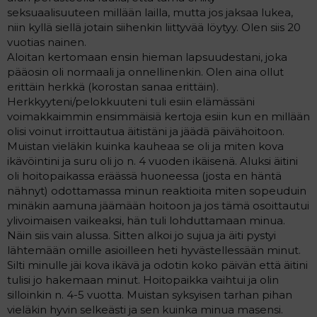
t
i
seksuaalisuuteen millään lailla, mutta jos jaksaa lukea,
t
niin kyllä siellä jotain siihenkin liittyvää löytyy. Olen siis 20
a
vuotias nainen.
j
a
Aloitan kertomaan ensin hieman lapsuudestani, joka
pääosin oli normaali ja onnellinenkin. Olen aina ollut
erittäin herkkä (korostan sanaa erittäin).
Herkkyyteni/pelokkuuteni tuli esiin elämässäni
voimakkaimmin ensimmäisiä kertoja esiin kun en millään
olisi voinut irroittautua äitistäni ja jäädä päivähoitoon.
Muistan vieläkin kuinka kauheaa se oli ja miten kova
ikävöintini ja suru oli jo n. 4 vuoden ikäisenä. Aluksi äitini
oli hoitopaikassa eräässä huoneessa (josta en häntä
nähnyt) odottamassa minun reaktioita miten sopeuduin
minäkin aamuna jäämään hoitoon ja jos tämä osoittautui
ylivoimaisen vaikeaksi, hän tuli lohduttamaan minua.
Näin siis vain alussa. Sitten alkoi jo sujua ja äiti pystyi
lähtemään omille asioilleen heti hyvästellessään minut.
Silti minulle jäi kova ikävä ja odotin koko päivän että äitini
tulisi jo hakemaan minut. Hoitopaikka vaihtui ja olin
silloinkin n. 4-5 vuotta. Muistan syksyisen tarhan pihan
vieläkin hyvin selkeästi ja sen kuinka minua masensi.