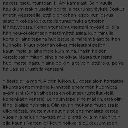
nakersi itsetuntuntoani IHAN kamalasti. Sain kuulla
haukkumistakin useilta pojilta ja naurunpyräyksiä. Joskus
mietin yläasteella, että olenkohan lesbo kun joskus
saatoin kokea kutkuttavia tuntemuksia tyttöjen
läheisyydessä. Kerroin tuntemuksestani myös äidille ja
hän neuvoi olemaan miettimättä asiaa, kun minulla
kerta oli aina tapana huolestua ja märehtiä asioita ihan
kunnolla. Muut tytöthän olivat mielestäni paljon
kauniimpia ja laihempia kuin minä. Ihailin heidän
vartaloitaan miten laihoja he olivat. Näistä tunteista
huolimatta ihastuin aina poikiin ja toivoin, että joku poika
haluaisi seurustella kanssani.
Yläaste oli ja meni. Aloitin lukion. Lukiossa aloin harrastaa
liikuntaa enemmän ja kiinnittää enemmän huomiota
syömisiini. (Siinä vaiheessa en ollut seurustellut vielä
kenenkään kanssa). Laihduin jopa siinä määrin, että olin
lähellä alipainon rajaa. Olin täysin mukana muodissa ja
ulkonäössä, mutta nyt nautin siitä ensimmäistä kertaa
vuosiin ja halusin näyttää muille, että kyllä minäkin voin
olla kaunis. Varteni oli kovin hoikka ja pukeutumiseen