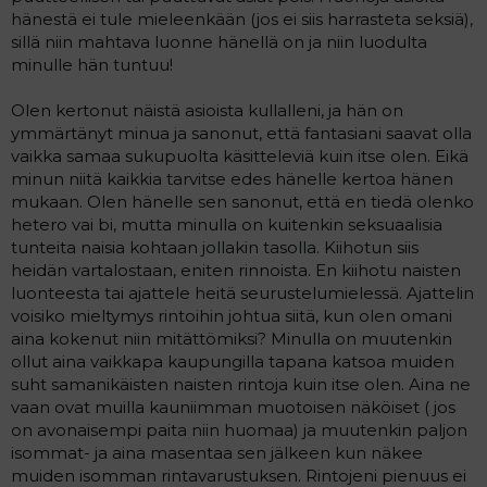
hänestä ei tule mieleenkään (jos ei siis harrasteta seksiä),
sillä niin mahtava luonne hänellä on ja niin luodulta
minulle hän tuntuu!
Olen kertonut näistä asioista kullalleni, ja hän on
ymmärtänyt minua ja sanonut, että fantasiani saavat olla
vaikka samaa sukupuolta käsitteleviä kuin itse olen. Eikä
minun niitä kaikkia tarvitse edes hänelle kertoa hänen
mukaan. Olen hänelle sen sanonut, että en tiedä olenko
hetero vai bi, mutta minulla on kuitenkin seksuaalisia
tunteita naisia kohtaan jollakin tasolla. Kiihotun siis
heidän vartalostaan, eniten rinnoista. En kiihotu naisten
luonteesta tai ajattele heitä seurustelumielessä. Ajattelin
voisiko mieltymys rintoihin johtua siitä, kun olen omani
aina kokenut niin mitättömiksi? Minulla on muutenkin
ollut aina vaikkapa kaupungilla tapana katsoa muiden
suht samanikäisten naisten rintoja kuin itse olen. Aina ne
vaan ovat muilla kauniimman muotoisen näköiset ( jos
on avonaisempi paita niin huomaa) ja muutenkin paljon
isommat- ja aina masentaa sen jälkeen kun näkee
muiden isomman rintavarustuksen. Rintojeni pienuus ei