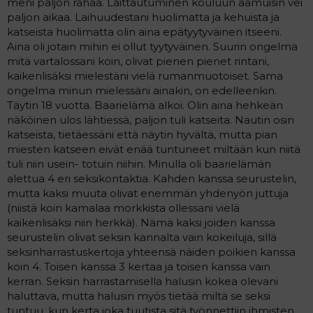
meni paljon rahaa. Laittautuminen kouluun aamuisin vei
paljon aikaa. Laihuudestani huolimatta ja kehuista ja
katseista huolimatta olin aina epätyytyväinen itseeni.
Aina oli jotain mihin ei ollut tyytyväinen. Suurin ongelma
mitä vartalossani koin, olivat pienen pienet rintani,
kaikenlisäksi mielestäni vielä rumanmuotoiset. Sama
ongelma minun mielessäni ainakin, on edelleenkin.
Täytin 18 vuotta. Baarielämä alkoi. Olin aina hehkeän
näköinen ulos lähtiessä, paljon tuli katseita. Nautin osin
katseista, tietäessäni että näytin hyvältä, mutta pian
miesten katseen eivät enää tuntuneet miltään kun niitä
tuli niin usein- totuin niihin. Minulla oli baarielämän
alettua 4 eri seksikontaktia. Kahden kanssa seurustelin,
mutta kaksi muuta olivat enemmän yhdenyön juttuja
(niistä koin kamalaa morkkista ollessani vielä
kaikenlisäksi niin herkkä). Nämä kaksi joiden kanssa
seurustelin olivat seksin kannalta vain kokeiluja, sillä
seksinharrastuskertoja yhteensä näiden poikien kanssa
koin 4. Toisen kanssa 3 kertaa ja toisen kanssa vain
kerran. Seksin harrastamisella halusin kokea olevani
haluttava, mutta halusin myös tietää miltä se seksi
tuntuu, kun kerta joka tuutista sitä työnnettiin ihmisten