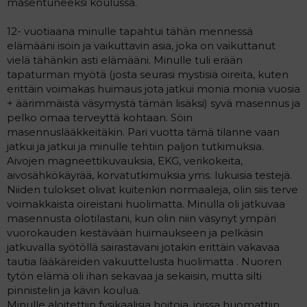
masentuneeksi koulussa.
12- vuotiaana minulle tapahtui tähän mennessä
elämääni isoin ja vaikuttavin asia, joka on vaikuttanut
vielä tähänkin asti elämääni. Minulle tuli erään
tapaturman myötä (josta seurasi mystisiä oireita, kuten
erittäin voimakas huimaus jota jatkui monia monia vuosia
+ äärimmäistä väsymystä tämän lisäksi) syvä masennus ja
pelko omaa terveyttä kohtaan. Söin
masennuslääkkeitäkin. Pari vuotta tämä tilanne vaan
jatkui ja jatkui ja minulle tehtiin paljon tutkimuksia.
Aivojen magneettikuvauksia, EKG, verikokeita,
aivosähkökäyrää, korvatutkimuksia yms. lukuisia testejä.
Niiden tulokset olivat kuitenkin normaaleja, olin siis terve
voimakkaista oireistani huolimatta. Minulla oli jatkuvaa
masennusta olotilastani, kun olin niin väsynyt ympäri
vuorokauden kestävään huimaukseen ja pelkäsin
jatkuvalla syötöllä sairastavani jotakin erittäin vakavaa
tautia lääkäreiden vakuuttelusta huolimatta . Nuoren
tytön elämä oli ihan sekavaa ja sekaisin, mutta silti
pinnistelin ja kävin koulua.
Minulle aloitettiin fysikaalisia hoitoja, joissa huomattiin