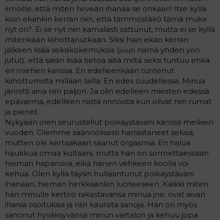
ilmoille, että miten hirveän ihanaa se onkaan! Itse kyllä
koin ekankin kerran niin, että tämmöstäkö tämä muka
nyt on?. Ei se nyt niin kamalasti sattunut, mutta ei se kyllä
mitenkään kiihottanutkaan. Siksi hain ekan kerran
jälkeen lisää seksikokemuksia (juuri nämä yhden yön
jutut), että saisin lisää tietoa siitä miltä seksi tuntuu ehkä
eri miehen kanssa. En edelleenkään tuntenut
kiihottumista millään lailla. En edes suudellessa. Minua
jännitti aina niin paljon. Ja olin edelleen miesten edessä
epävarma, edelleen niistä rinnoista kun olivat niin rumat
ja pienet.
Nykyään olen seurustellut poikaystäväni kanssa melkein
vuoden. Olemme säännölisesti harrastaneet seksiä,
mutten ole kertaakaan saanut orgasmia. En halua
haukkua omaa kultaani, mutta hän on sormettaessaan
hieman haparoiva, eikä hänen vehkeen koolla voi
kehua. Olen kyllä täysin hullaantunut poikaystäväni
ihanaan, hieman herkkäänkin luoteeseen. Kaikki miten
hän minulle kertoo rakastavansa minua jne. ovat aivan
ihania osoituksia ja niin kauniita sanoja. Hän on myös
sanonut hyväksyvänsä minun vartalon ja kehuu jopa