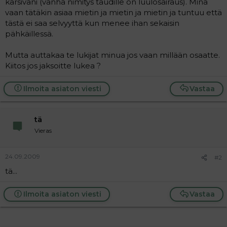
kärsiväni (vanha nimitys taudille on luulosairaus). Minä
vaan tätäkin asiaa mietin ja mietin ja mietin ja tuntuu että
tästä ei saa selvyyttä kun menee ihan sekaisin
pähkäillessä.
Mutta auttakaa te lukijat minua jos vaan millään osaatte.
Kiitos jos jaksoitte lukea ?
Ilmoita asiaton viesti
Vastaa
tä
Vieras
24.09.2009
#2
tä...
Ilmoita asiaton viesti
Vastaa