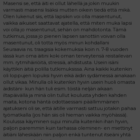
Masensi se, että äiti ei ollut lähellä ja jokin muukin
varmasti masensi lisäksi mutten oikein tiedä että mikä.
Olen lukenut siis, että lapsikin voi olla masentunut,
vaikka aikuiset saattavat ajatella, että miten muka lapsi
voi olla jo masentunut, sehän on mahdotonta. Tämä
tutkimus, jossa jo pienen lapsen sanottiin voivan olla
masentunut, oli totta myös minun kohdallani
Seuraavia ns. traagisia kokemuksia koin n. 7-8 vuoden
iässä kun oma äitini koki oman terveytensä reistailevan
mm. rytmihäiriöitä, stressiä, ahdistusta. Usein isäni
käyttikin äitiä polilla tutkimuksissa. Aina kaikki kuitenkin
oli loppujen lopuksi hyvin eikä äidin sydämessä ainakaan
ollut vikaa. Minulla oli kuitenkin hyvin usein huoli omasta
äidistäni- kun hän tuli esim. töistä neljän aikaan
iltapäivällä ja minä olin tullut koulusta yhden kahden
maita, kotona häntä odottaessani päällimmäinen
ajatukseni oli se, että äitille varmasti sattuu jotakin pahaa
työmatkalla (jos hän siis oli hieman vaikka myöhässä).
Koulussa käyminen sujui minulla kuitenkin ihan hyvin,
paljon paremmin kuin tarhassa oleminen- en miettinyt
äitiäni läheskään niin paljon enkä tuntenut itseäni yhtä