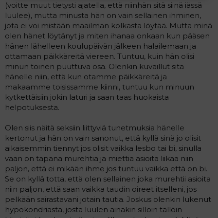
(voitte muut tietysti ajatella, että niinhän sitä siinä iässä
luulee), mutta minusta hän on vain sellainen ihminen,
jota ei voi mistään maailman kolkasta löytää. Mutta minä
olen hänet löytänyt ja miten ihanaa onkaan kun pääsen
hänen lähelleen koulupäivän jälkeen halailemaan ja
ottamaan päikkäreitä viereen. Tuntuu, kuin hän olisi
minun toinen puuttuva osa. Olenkin kuvaillut sitä
hänelle niin, että kun otamme päikkäreitä ja
makaamme toisissamme kiinni, tuntuu kun minuun
kytkettäisiin jokin laturi ja saan taas huokaista
helpotuksesta.
Olen siis näitä seksiin liittyviä tunetmuksia hänelle
kertonut ja hän on vain sanonut, että kyllä sinä jo olisit
aikaisemmin tiennyt jos olisit vaikka lesbo tai bi, sinulla
vaan on tapana murehtia ja miettiä asioita liikaa niin
paljon, että ei mikään ihme jos tuntuu vaikka että on bi.
Se on kyllä totta, että olen sellainen joka murehtii asioita
niin paljon, että saan vaikka taudin oireet itselleni, jos
pelkään sairastavani jotain tautia. Joskus olenkin lukenut
hypokondriasta, josta luulen ainakin silloin tällöin