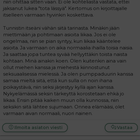
niin ohittaa sitten vaan. Ei ole kohteliasta vastata, ettei
jatkuvalla syötöllä sairastavani jotakin erittäin vakavaa
tautia lääkäreiden vakuuttelusta huolimatta . Nuoren
jaksanut lukea "tota lässyä". Kertomus on kirjoittajalle
tytön elämä oli ihan sekavaa ja sekaisin, mutta silti
itselleen varmaan hyvinkin koskettava.
pinnistelin ja kävin koulua.
Minulle aloitettiin fysikaalisia hoitoja, joissa huomattiin
Tunnistin itseäni vähän siitä tarinasta. Minäkin jään
niskalihasten löysyyttä joka todennäköisesti aiheutti
miettimään ja pohtimaan asioita liikaa. Jos ei ole
huimauksen. Aloin säännöllisesti käymään
ongelmaa, niin se pian syntyy, kun liikaa kääntelee
fysioterapiassa, josta sain kotijumppaohjeita. Toipuminen
asioita. Ja varmaan on aika normaalia ihailla toisia naisia.
oli hidasta ja kesti vuosia, mutta hitaasti olossani alkoi
Ja saattaa jopa tuntea syvää hellyyttäkin toista naista
tapahtua muutoksia ja huimaus oli enää melko vähäistä.
kohtaan. Minä ainakin koen. Olen kuitenkin aina vain
Pystyin jatkamaan opiskelua, käymään lukion ja
ollut miehen kanssa ja miehestä kiinnostunut
aloittamaan ylempiä ammattiopintoja.
Olin 13- vuotias kun vanhempani erosivat. Se oli minulle
seksuaalisessa mielessä. Ja olen pumppaduurin kanssa
kova paikka ( siitä huolimatta vaikka olin nähnyt kuinka
samaa mieltä siitä, että kun sulla on noin ihana
paljon isäni ongelmat aiheuttivat perheeseen pahaa).
poikaystävä, niin seksi järjestyy kyllä ajan kanssa.
Muutimme äitin kanssa kuitenkin melko pian kaksistaan
Nykyelämässä seksin tärkeyttä korostetaan ehkä jo
omaan asuntoon (toinen sisarukseni oli jo tuossa
liikaa. Ensin pitää kaiken muun olla kunnossa, niin
vaiheessa minua vanhempi ja oli jo muuttanut kotoa
seksikin siitä lähtee sujumaan. Onnea elämääsi, olet
pois). Aloitin siinä vaiheessa yläasteen. Yläaste aikana
varmaan aivan normaali, nuori nainen.
koin ihastumisia eri poikiin ja yläasteella oli yksi poika
erityisesti minun mieleeni, aina koski mahaan kun kuljin
hänen ohitseen. Minua kuitenkin esti jotkin tekijät
Ilmoita asiaton viesti
Vastaa
ottamasta keneen tahansa poikaan enempää kontaktia.
Tapaturma, josta aiemmin kerroin, toi minulle lisäkiloja