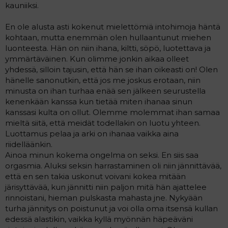
kauniiksi.
En ole alusta asti kokenut mielettömiä intohimoja häntä
kohtaan, mutta enemmän olen hullaantunut miehen
luonteesta. Hän on niin ihana, kiltti, söpö, luotettava ja
ymmärtäväinen. Kun olimme jonkin aikaa olleet
yhdessä, silloin tajusin, että hän se ihan oikeasti on! Olen
hänelle sanonutkin, että jos me joskus erotaan, niin
minusta on ihan turhaa enää sen jälkeen seurustella
kenenkään kanssa kun tietää miten ihanaa sinun
kanssasi kulta on ollut. Olemme molemmat ihan samaa
mieltä siitä, että meidät todellakin on luotu yhteen.
Luottamus pelaa ja arki on ihanaa vaikka aina
riidelläänkin.
Ainoa minun kokema ongelma on seksi. En siis saa
orgasmia. Aluksi seksin harrastaminen oli niin jännittävää,
että en sen takia uskonut voivani kokea mitään
järisyttävää, kun jännitti niin paljon mitä hän ajattelee
rinnoistani, hieman pulskasta mahasta jne. Nykyään
turha jännitys on poistunut ja voi olla oma itsensä kullan
edessä alastikin, vaikka kyllä myönnän häpeäväni