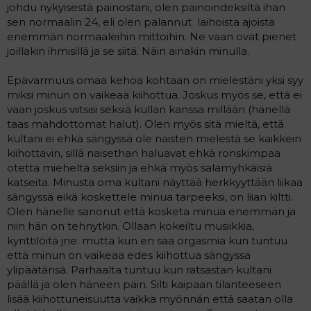
johdu nykyisestä painostani, olen painoindeksiltä ihan
sen normaalin 24, eli olen palannut  laihoista ajoista
enemmän normaaleihin mittoihin. Ne vaan ovat pienet
joillakin ihmisillä ja se siitä. Näin ainakin minulla.
Epävarmuus omaa kehoa kohtaan on mielestäni yksi syy
miksi minun on vaikeaa kiihottua. Joskus myös se, että ei
vaan joskus viitsisi seksiä kullan kanssa millään (hänellä
taas mahdottomat halut). Olen myös sitä mieltä, että
kultani ei ehkä sängyssä ole naisten mielestä se kaikkein
kiihottavin, sillä naisethan haluavat ehkä ronskimpaa
otetta mieheltä seksiin ja ehkä myös salamyhkäisiä
katseita. Minusta oma kultani näyttää herkkyyttään liikaa
sängyssä eikä koskettele minua tarpeeksi, on liian kiltti.
Olen hänelle sanonut että kosketa minua enemmän ja
niin hän on tehnytkin. Ollaan kokeiltu musiikkia,
kynttilöitä jne. mutta kun en saa orgasmia kun tuntuu
että minun on vaikeaa edes kiihottua sängyssä
ylipäätänsä. Parhaalta tuntuu kun ratsastan kultani
päällä ja olen häneen päin. Silti kaipaan tilanteeseen
lisää kiihottuneisuutta vaikka myönnän että saatan olla