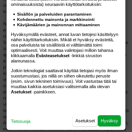
ominaisuuk­sista) seuraaviin käyttötarkoituksiin:
oikein mieli harrastaa seksiä kun tietää että ei saa
kuitenkaan orgasmia, mieheni kyllä saa.
Sisällön ja palveluiden parantaminen
Kohdennettu mainonta ja markkinointi
Naisen fyysiset ominaisuuden siis kiihottavat minua
Kävijämäärien ja mainonnan mittaaminen
enemmän kuin miesten. En voi silti ajatella naista
Hyväksymällä evästeet, annat luvan tietojesi käsittelyyn
romanttisessa mielessä taikka elämänkumppanina.
näihin käyttötarkoituksiin. Mikäli et hyväksy evästeitä,
Siitäkään en oikein osaa sanoa haluaisinko naisen kanssa
osa palveluista tai sisällöistä ei välttämättä toimi
sänkyyn, ehkä se pelkästään on minulla haluna vain
optimaalisesti. Voit muuttaa valintojasi milloin tahansa
ajatuksissani tai niin, että näen televisiosta jotain. Haluan
klikkaamalla
Evästeasetukset
-linkkiä sivuston
elämääni miehen ja perheen, lapsia ja antaa heille
alareunassa.
paljon rakkautta. En vaan mielestäni koskaan ole ollut
Jotkin teknologiat saattavat käyttää tietojasi myös ilman
kovin seksuaalinen ja itsetyydytyskin on ollut aina kovin
suostumustasi, jos niillä on siihen oikeutettu peruste
vierasta. Jos olen sitä yrittänyt, se on enemmänkin
(esim. sivun tekninen toimivuus). Voit vastustaa tätä tai
orgasmin metsästämistä ja ahdistavaa kun en koe
muuttaa kaikkia asetuksiasi valitsemalla alla olevan
sitäkään kiihottavaksi. En edes tiedä mitä seksifantasioita
Asetukset
-painikkeen.
minun pitäisi samalla ajatella? Niitä naisiako jos ne kerta
voisivat kiihottaa? Onko se väärin omaa rakastani
kohtaan jos masturboidessani ajattelenkin jotain naista ja
se sitten kiihottaa??
Asetukset
Hyväksy
Tietosuoja
Asia on kuitenkin niin, että rakastan nykyistäni niin paljon,
että melkein tiedän olevani hänen kanssaan lopun ikää