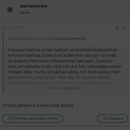
siemenlinko
Vieras
24.09.2009
#3
Alkuperäinen kirjoittaja
sensitivemind1
:
Haluaisin kertoa oman tarinani ja herättää keskustelua
ihmisten parissa, jotka ovat kokeneet samoin tai heillä
on asiantuntemusta ottaa kantaa tarinaani. Saatatte
alun perusteella luulla, että tämä ei liity seksuaalisuuteen
millään lailla, mutta jos jaksaa lukea, niin kyllä siellä jotain
siihenkin liittyvää löytyy. Olen siis 20 vuotias nainen.
Aloitan kertomaan ensin hieman lapsuudestani, joka
Click to expand...
pääosin oli normaali ja onnellinenkin. Olen aina ollut
erittäin herkkä (korostan sanaa erittäin).
Herkkyyteni/pelokkuuteni tuli esiin elämässäni
voimakkaimmin ensimmäisiä kertoja esiin kun en millään
empä jaksanut lukea tota lässyä.
olisi voinut irroittautua äitistäni ja jäädä päivähoitoon.
Muistan vieläkin kuinka kauheaa se oli ja miten kova
Ilmoita asiaton viesti
Vastaa
ikävöintini ja suru oli jo n. 4 vuoden ikäisenä. Aluksi äitini
oli hoitopaikassa eräässä huoneessa (josta en häntä