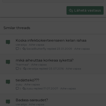
Tasaa oikealle
Heading 2
15
Georgia
Justify text
Heading 3
Lähetä vastaus
18
Tahoma
22
Times New Roman
26
Trebuchet MS
Similar threads
Verdana
Koska infektiokierteenseen kelan rahaa
vierailija
Aihe vapaa
SocialButterfly
23.01.2009
Aihe vapaa
1
mikä aiheuttaa korkeaa sykettä?
"harmaa"
Aihe vapaa
vierailija
03.07.2016
Aihe vapaa
9
tiedättekö???
zusu
Aihe vapaa
zusu
17.07.2007
Aihe vapaa
1
Badass-sairaudet?
vierailija
Aihe vapaa