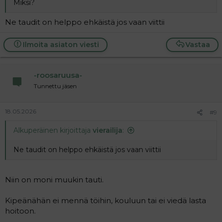
Miksi?
Ne taudit on helppo ehkäistä jos vaan viittii
Ilmoita asiaton viesti
Vastaa
-roosaruusa-
Tunnettu jäsen
18.05.2026
#9
Alkuperäinen kirjoittaja
vierailija
:
Ne taudit on helppo ehkäistä jos vaan viittii
Niin on moni muukin tauti.
Kipeänähän ei mennä töihin, kouluun tai ei viedä lasta
hoitoon.