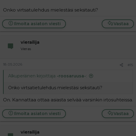
Onko virtsatulehdus mielestäsi seksitauti?
Ilmoita asiaton viesti
Vastaa
vierailija
Vieras
18.05.2026
#15
Alkuperäinen kirjoittaja
-roosaruusa-
:
Onko virtsatietulehdus mielestäsi seksitauti?
On. Kannattaa ottaa asiasta selvää varsinkin irtosuhteissa.
Ilmoita asiaton viesti
Vastaa
vierailija