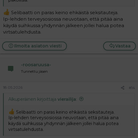
Selibaatti on paras keino ehkäistä seksitauteja.
Ip-lehden terveysosiossa neuvotaan, että pitää aina
käydä suihkussa yhdynnän jälkeen jollei halua potea
virtsatulehdusta.
Ilmoita asiaton viesti
Vastaa
-roosaruusa-
Tunnettu jäsen
18.05.2026
#14
Alkuperäinen kirjoittaja
vierailija
:
Selibaatti on paras keino ehkäistä seksitauteja.
Ip-lehden terveysosiossa neuvotaan, että pitää aina
käydä suihkussa yhdynnän jälkeen jollei halua potea
virtsatulehdusta.