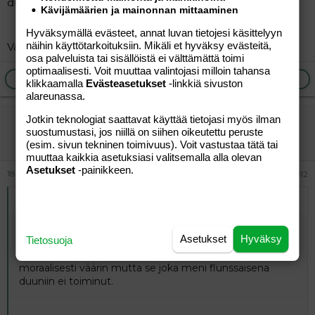
duuniin ei toiminut.
Kävijämäärien ja mainonnan mittaaminen
Hyväksymällä evästeet, annat luvan tietojesi käsittelyyn
näihin käyttötarkoituksiin. Mikäli et hyväksy evästeitä,
Vai miten?
osa palveluista tai sisällöistä ei välttämättä toimi
optimaalisesti. Voit muuttaa valintojasi milloin tahansa
Ilmoita asiaton viesti
Vastaa
klikkaamalla
Evästeasetukset
-linkkiä sivuston
alareunassa.
Jotkin teknologiat saattavat käyttää tietojasi myös ilman
vierailija
suostumustasi, jos niillä on siihen oikeutettu peruste
Vieras
(esim. sivun tekninen toimivuus). Voit vastustaa tätä tai
muuttaa kaikkia asetuksiasi valitsemalla alla olevan
Asetukset
-painikkeen.
18.05.2026
#12
Alkuperäinen kirjoittaja
-roosaruusa-
:
Mutta.
Asetukset
Hyväksy
Tietosuoja
Myönnä pois, että sun mielestä se joka saa tippurin toimi
moraalisesti väärin mutta se joka meni flunssaisena
duuniin ei toiminut.