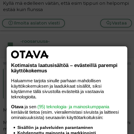
Kyllä mä edelleen väitän, että esim tippuri on helpompi
estää kuin flunssa
Ilmoita asiaton viesti
Vastaa
-roosaruusa-
Tunnettu jäsen
18.05.2026
#11
Kotimaista laatusisältöä – evästeillä parempi
käyttökokemus
Alkuperäinen kirjoittaja
vierailija
:
Haluamme tarjota sinulle parhaan mahdollisen
käyttökokemuksen ja laadukkaat sisällöt, siksi
Kyllä mä edelleen väitän, että esim tippuri on helpompi
käytämme tällä sivustolla evästeitä ja vastaavia
estää kuin flunssa
teknologioita.
Otava
ja sen
(95) teknologia- ja mainoskumppania
Mutta.
keräävät tietoa (esim. vierailemis­tasi sivuista ja laitteesi
ominaisuuk­sista) seuraaviin käyttötarkoituksiin:
Myönnä pois, että sun mielestä se joka saa tippurin toimi
Sisällön ja palveluiden parantaminen
moraalisesti väärin mutta se joka meni flunssaisena
Kohdennettu mainonta ja markkinointi