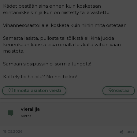
Kädet pestään aina ennen kuin kosketaan
elintarvikkeisiin ja kun on niistetty tai aivastettu.
Vihannesosastolla ei kosketa kuin niihin mitä ostetaan.
Samasta lasista, pullosta tai tölkistä ei ikinä juoda
kenenkään kanssa eikä omalla lusikalla vähän vaan
maisteta.
Samaan sipsipussiin ei sormia tungeta!
Kättely tai halailu? No hei haloo!
Ilmoita asiaton viesti
Vastaa
vierailija
Vieras
18.05.2026
#10