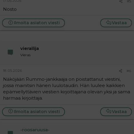
17.05.2026
#5
Nosto
Ilmoita asiaton viesti
Vastaa
vierailija
Vieras
18.05.2026
#6
Näköjään Rummo-jankkaaja on poistattanut viestini,
jossa mainitsin hänen luulotaudin. Hän luulee kaikkien
epämiellyttävien viestien kirjoittajana olevan yksi ja sama
harmaa kirjoittaja.
Ilmoita asiaton viesti
Vastaa
-roosaruusa-