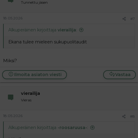
Tunnettu jäsen
18.05.2026
#7
Alkuperäinen kirjoittaja
vierailija
:
Ekana tulee mieleen sukupuolitaudit
Miksi?
Ilmoita asiaton viesti
Vastaa
vierailija
Vieras
18.05.2026
#8
Alkuperäinen kirjoittaja
-roosaruusa-
: