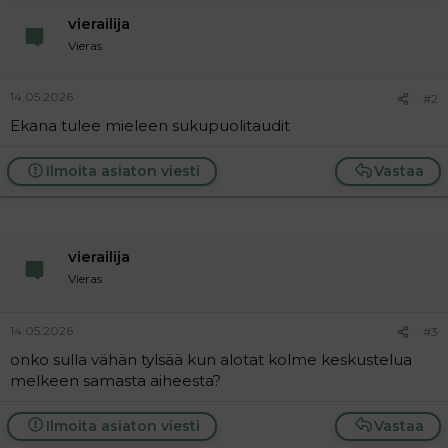
a
vierailija
j
a
Vieras
14.05.2026
#2
Ekana tulee mieleen sukupuolitaudit
Ilmoita asiaton viesti
Vastaa
vierailija
Vieras
14.05.2026
#3
onko sulla vähän tylsää kun alotat kolme keskustelua
melkeen samasta aiheesta?
Ilmoita asiaton viesti
Vastaa