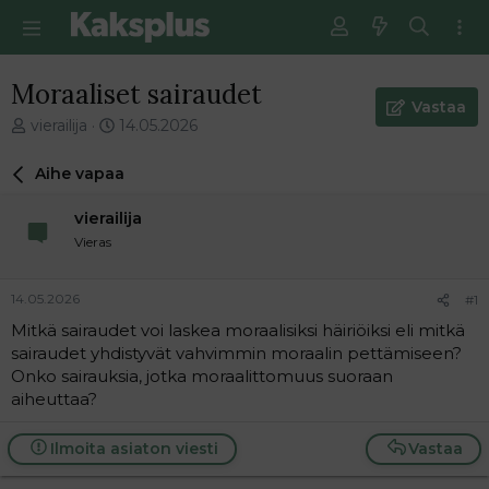
Moraaliset sairaudet
Vastaa
V
E
vierailija
14.05.2026
i
n
e
s
Aihe vapaa
s
i
t
m
vierailija
i
m
Vieras
k
ä
e
i
t
n
14.05.2026
#1
j
e
Mitkä sairaudet voi laskea moraalisiksi häiriöiksi eli mitkä
u
n
sairaudet yhdistyvät vahvimmin moraalin pettämiseen?
n
v
a
i
Onko sairauksia, jotka moraalittomuus suoraan
l
e
aiheuttaa?
o
s
i
t
Ilmoita asiaton viesti
Vastaa
t
i
t