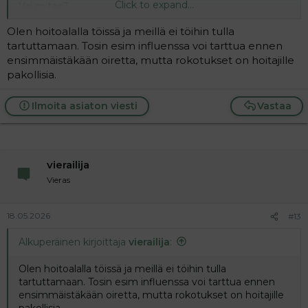
Click to expand...
Vai miten?
Olen hoitoalalla töissä ja meillä ei töihin tulla
tartuttamaan. Tosin esim influenssa voi tarttua ennen
ensimmäistäkään oiretta, mutta rokotukset on hoitajille
pakollisia.
Ilmoita asiaton viesti
Vastaa
vierailija
Vieras
18.05.2026
#13
Alkuperäinen kirjoittaja
vierailija
:
Olen hoitoalalla töissä ja meillä ei töihin tulla
tartuttamaan. Tosin esim influenssa voi tarttua ennen
ensimmäistäkään oiretta, mutta rokotukset on hoitajille
pakollisia.