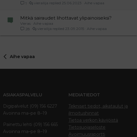
vierailija
25.06.2023
Aihe vapaa
1
Mitkä sairaudet lihottavat ylipainoiseksi?
Vieras
Aihe vapaa
vierailija
23.09.2015
Aihe vapaa
28
Aihe vapaa
ASIAKASPALVELU
MEDIATIEDOT
Digipalvelut (09) 156 6227
Tekniset tiedot, aikataulut ja
Avoinna ma–pe 8–19
ilmoitushinnat
Tietoa verkon kävijöistä
Painettu lehti (09) 156 665
Tietosuojaseloste
Avoinna ma–pe 8–19
Avoimuusraportti