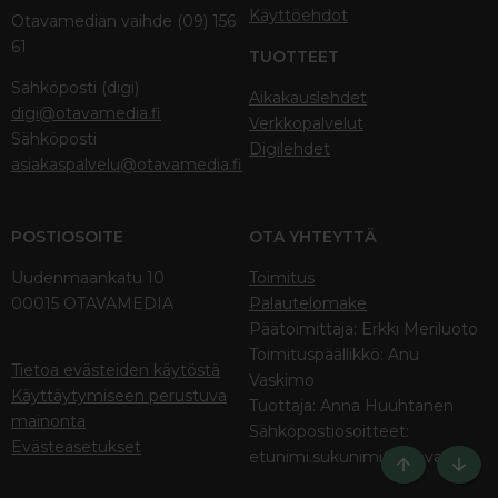
Käyttöehdot
Otavamedian vaihde (09) 156
61
TUOTTEET
Sähköposti (digi)
Aikakauslehdet
digi@otavamedia.fi
Verkkopalvelut
Sähköposti
Digilehdet
asiakaspalvelu@otavamedia.fi
POSTIOSOITE
OTA YHTEYTTÄ
Uudenmaankatu 10
Toimitus
00015 OTAVAMEDIA
Palautelomake
Päätoimittaja: Erkki Meriluoto
Toimituspäällikkö: Anu
Tietoa evästeiden käytöstä
Vaskimo
Käyttäytymiseen perustuva
Tuottaja: Anna Huuhtanen
mainonta
Sähköpostiosoitteet:
Evästeasetukset
etunimi.sukunimi@otava.fi
Ylös
Bott