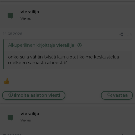
vierailija
Vieras
14.05.2026
#4
Alkuperäinen kirjoittaja
vierailija
:
onko sulla vähän tylsää kun alotat kolme keskustelua
melkeen samasta aiheesta?
Ilmoita asiaton viesti
Vastaa
vierailija
Vieras