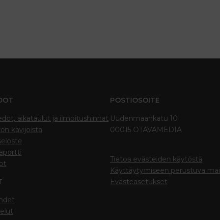
DOT
POSTIOSOITE
edot, aikataulut ja ilmoitushinnat
Uudenmaankatu 10
on kävijöistä
00015 OTAVAMEDIA
seloste
portti
Tietoa evästeiden käytöstä
ot
Käyttäytymiseen perustuva ma
T
Evästeasetukset
hdet
elut