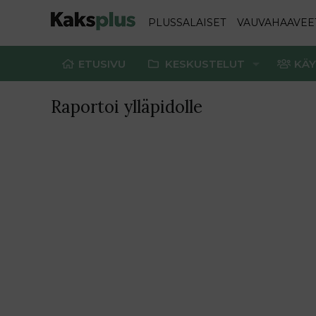
PLUSSALAISET
VAUVAHAAVEE
ETUSIVU
KESKUSTELUT
KÄY
Raportoi ylläpidolle