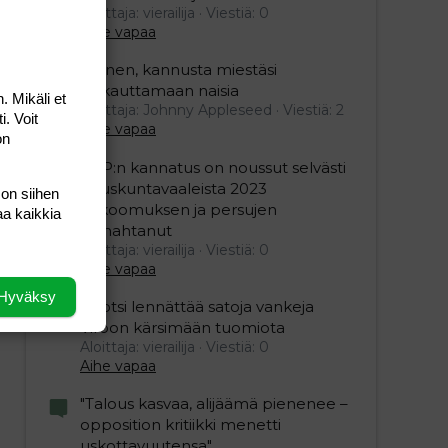
Aloittaja: vierailija
Viestiä: 0
Aihe vapaa
Nainen, kannusta miestäsi
raskauttamaan naisia
. Mikäli et
Aloittaja: Johnny Appleseed
Viestiä: 2
i. Voit
Aihe vapaa
on
SDP:n kannatus on noussut selvästi
eduskuntavaaleista 2023
 on siihen
kokoomuksen ja persujen
aa kaikkia
romahtanut
Aloittaja: vierailija
Viestiä: 0
Aihe vapaa
Hyväksy
Ruotsi lennättää satoja vankeja
Viroon kärsimään tuomiota
Aloittaja: vierailija
Viestiä: 0
Aihe vapaa
"Talous kasvaa, alijäämä pienenee –
opposition kritiikki menetti
uskottavuutensa"