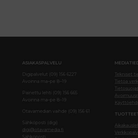
ASIAKASPALVELU
MEDIATIE
Digipalvelut (09) 156 6227
Tekniset ti
Avoinna ma–pe 8–19
Tietoa verk
Tietosuoja
Painettu lehti (09) 156 665
Avoimuusra
Avoinna ma–pe 8–19
Käyttöehd
Otavamedian vaihde (09) 156 61
TUOTTEE
Sähköposti (digi)
Aikakausle
digi@otavamedia.fi
Verkkopalv
Sähköposti