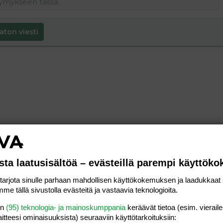
aton viesti
sta laatusisältöä – evästeillä parempi käyttök
rjota sinulle parhaan mahdollisen käyttökokemuksen ja laadukkaat s
me tällä sivustolla evästeitä ja vastaavia teknologioita.
en
(95) teknologia- ja mainoskumppania
keräävät tietoa (esim. vieraile
laitteesi ominaisuuk­sista) seuraaviin käyttötarkoituksiin: