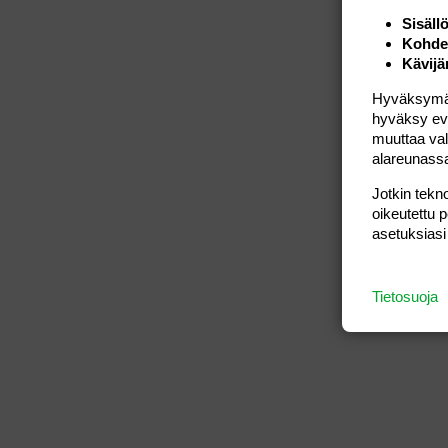
Sisäll
Kohden
Kävijä
Hyväksymällä
hyväksy eväs
muuttaa val
alareunass
Jotkin tekno
oikeutettu 
asetuksiasi
Tietosuoja