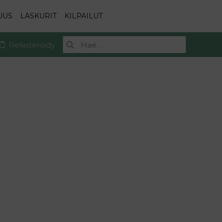
UUS
LASKURIT
KILPAILUT
Rekisteröidy