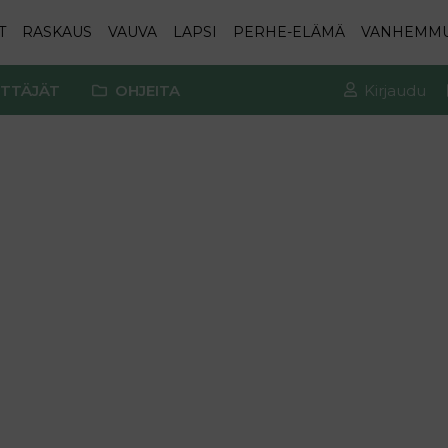
T
RASKAUS
VAUVA
LAPSI
PERHE-ELÄMÄ
VANHEMM
TTÄJÄT
OHJEITA
Kirjaudu