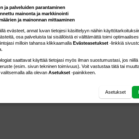
ön ja palveluiden parantaminen
nettu mainonta ja markkinointi
määrien ja mainonnan mittaaminen
 evästeet, annat luvan tietojesi käsittelyyn näihin käyttötarkoituksiin
teitä, osa palveluista tai sisällöistä ei välttämättä toimi optimaalisest
intojasi milloin tahansa klikkaamalla
Evästeasetukset
-linkkiä sivust
a.
logiat saattavat käyttää tietojasi myös ilman suostumustasi, jos niillä
peruste (esim. sivun tekninen toimivuus). Voit vastustaa tätä tai muutt
 valitsemalla alla olevan
Asetukset
-painikkeen.
Asetukset