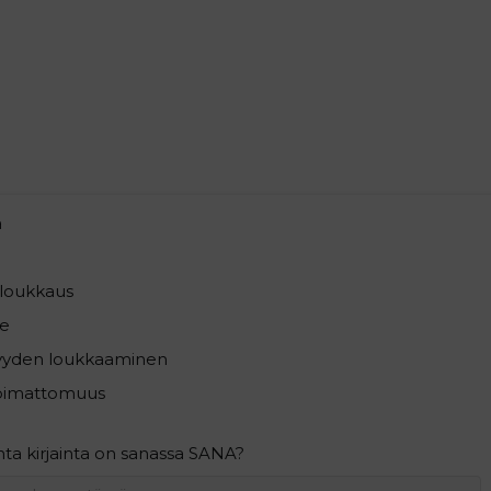
a
loukkaus
e
syyden loukkaaminen
pimattomuus
ta kirjainta on sanassa SANA?