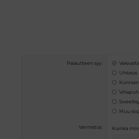
Palautteen syy
Väkivalt
Uhkaus
Kunnian
Vihapuh
Siveelli
Muu so
Varmistus
Kuinka mon