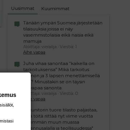
Uusimmat
Kuumimmat
Tänään ympäri Suomea järjestetään
tilaisuuksia joissa ei näy
vasemmistolaisia eikä naisia eikä
mamuja
Aloittaja: vierailija
Viestiä: 1
Aihe vapaa
Juha vihaa sanontaa ”kaikella on
tarkoituksensa” Mikä tarkoitus
vaimon ja 3 lapsen menettämisellä
olisi? Minustakin se on täysin
älyvapaa sanonta
Aloittaja: vierailija
Viestiä: 0
okemus
Aihe vapaa
isällöt,
"Duunitorin tuore tilasto paljastaa,
että töitä riittää nyt viime vuotta
mis­tasi
enemmän muun muassa
rakennusalalla ja teollisuudessa"