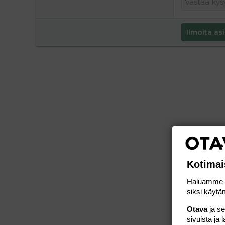
Ilmoita asi
Kotimai
Haluamme ta
siksi käytäm
Otava
ja s
sivuista ja 