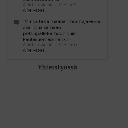
Aloittaja: vierailija
Viestiä: 5
Aihe vapaa
”Minkä takia maahanmuuttaja ei voi
osallistua samaan
potkupallokerhoon kuin
kantasuomalainenkin?
Aloittaja: vierailija
Viestiä: 0
Aihe vapaa
Yhteistyössä