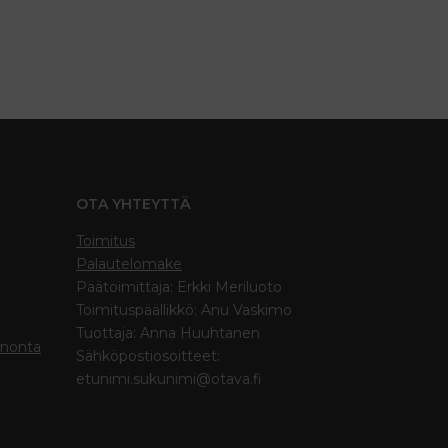
OTA YHTEYTTÄ
Toimitus
Palautelomake
Päätoimittaja: Erkki Meriluoto
Toimituspäällikkö: Anu Vaskimo
Tuottaja: Anna Huuhtanen
inonta
Sähköpostiosoitteet:
etunimi.sukunimi@otava.fi