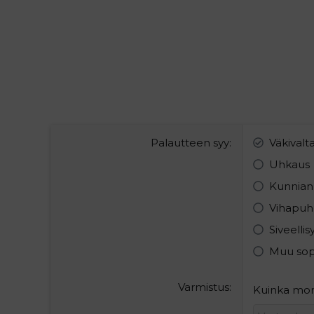
Palautteen syy
Väkivalt
Uhkaus
Kunnian
Vihapuh
Siveelli
Muu so
Varmistus
Kuinka monta