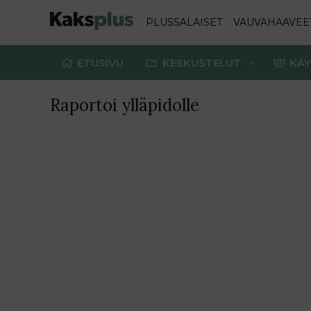
PLUSSALAISET
VAUVAHAAVEE
ETUSIVU
KESKUSTELUT
KÄY
Raportoi ylläpidolle