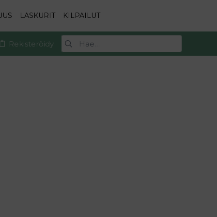
UUS
LASKURIT
KILPAILUT
Rekisteröidy