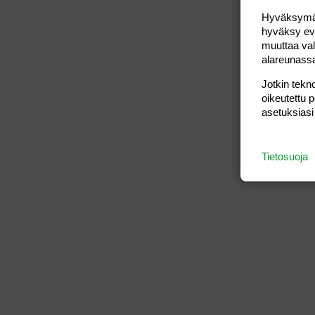
Hyväksymällä
hyväksy eväs
muuttaa val
alareunass
Jotkin tekno
oikeutettu 
asetuksiasi
Tietosuoja