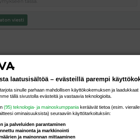
aton viesti
sta laatusisältöä – evästeillä parempi käyttök
rjota sinulle parhaan mahdollisen käyttökokemuksen ja laadukkaat s
me tällä sivustolla evästeitä ja vastaavia teknologioita.
en
(95) teknologia- ja mainoskumppania
keräävät tietoa (esim. vieraile
laitteesi ominaisuuk­sista) seuraaviin käyttötarkoituksiin:
ön ja palveluiden parantaminen
nettu mainonta ja markkinointi
määrien ja mainonnan mittaaminen