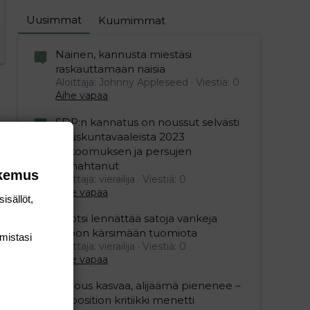
Uusimmat
Kuumimmat
Nainen, kannusta miestäsi
raskauttamaan naisia
Aloittaja: Johnny Appleseed
Viestiä: 0
Aihe vapaa
SDP:n kannatus on noussut selvästi
eduskuntavaaleista 2023
kokoomuksen ja persujen
romahtanut
okemus
Aloittaja: vierailija
Viestiä: 0
Aihe vapaa
isällöt,
Ruotsi lennättää satoja vankeja
Viroon kärsimään tuomiota
mis­tasi
Aloittaja: vierailija
Viestiä: 0
Aihe vapaa
"Talous kasvaa, alijäämä pienenee –
opposition kritiikki menetti