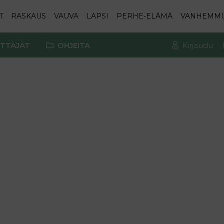
T
RASKAUS
VAUVA
LAPSI
PERHE-ELÄMÄ
VANHEMM
TTÄJÄT
OHJEITA
Kirjaudu