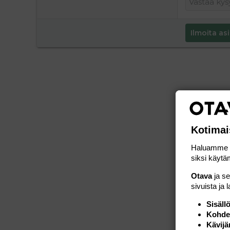
Ilmoita asi
Kotimai
Haluamme ta
siksi käytäm
Otava
ja s
sivuista ja 
Sisäll
Kohden
Kävijä