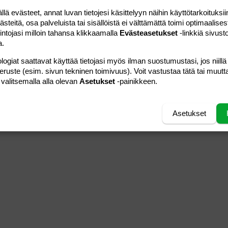
 evästeet, annat luvan tietojesi käsittelyyn näihin käyttötarkoituksiin
teitä, osa palveluista tai sisällöistä ei välttämättä toimi optimaalisest
intojasi milloin tahansa klikkaamalla
Evästeasetukset
-linkkiä sivust
a.
logiat saattavat käyttää tietojasi myös ilman suostumustasi, jos niillä
peruste (esim. sivun tekninen toimivuus). Voit vastustaa tätä tai muutt
 valitsemalla alla olevan
Asetukset
-painikkeen.
Asetukset