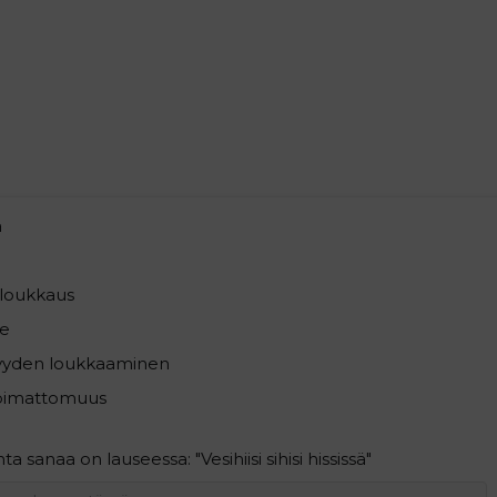
a
loukkaus
e
syyden loukkaaminen
pimattomuus
 sanaa on lauseessa: "Vesihiisi sihisi hississä"