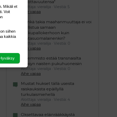
uskottavuutensa"
. Mikäli et
Aloittaja: vierailija
Viestiä: 5
i. Voit
Aihe vapaa
on
”Minkä takia maahanmuuttaja ei voi
osallistua samaan
 on siihen
potkupallokerhoon kuin
aa kaikkia
kantasuomalainenkin?
Aloittaja: vierailija
Viestiä: 0
Aihe vapaa
Vasemmisto estää transnaisilta
Hyväksy
pääsyn naisten pukuhuoneisiin
Aloittaja: vierailija
Viestiä: 0
Aihe vapaa
Mustat hiukset tällä useista
raiskauksista epäillyllä
turkulaismiehellä
Aloittaja: vierailija
Viestiä: 4
Aihe vapaa
Oksettavaa eläinrääkkäystä