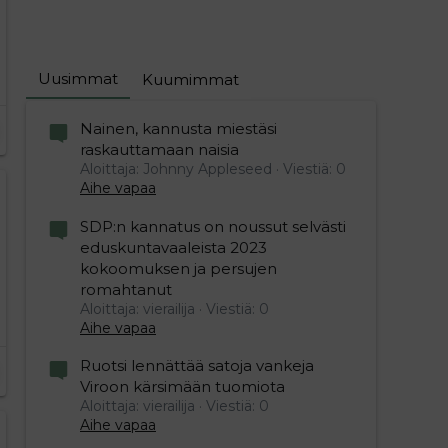
Uusimmat
Kuumimmat
Nainen, kannusta miestäsi
raskauttamaan naisia
Aloittaja: Johnny Appleseed
Viestiä: 0
Aihe vapaa
SDP:n kannatus on noussut selvästi
eduskuntavaaleista 2023
kokoomuksen ja persujen
romahtanut
Aloittaja: vierailija
Viestiä: 0
Aihe vapaa
Ruotsi lennättää satoja vankeja
Viroon kärsimään tuomiota
Aloittaja: vierailija
Viestiä: 0
Aihe vapaa