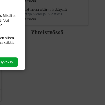
Aihe vapaa
Oksettavaa eläinrääkkäystä
Aloittaja: vierailija
Viestiä: 1
. Mikäli et
Aihe vapaa
i. Voit
on
Yhteistyössä
 on siihen
aa kaikkia
Hyväksy