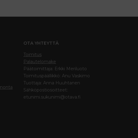
OTA YHTEYTTÄ
Toimitus
Palautelomake
Päätoimittaja: Erkki Meriluoto
Toimituspäällikkö: Anu Vaskimo
Tuottaja: Anna Huuhtanen
inonta
Sähköpostiosoitteet:
etunimi.sukunimi@otava.fi