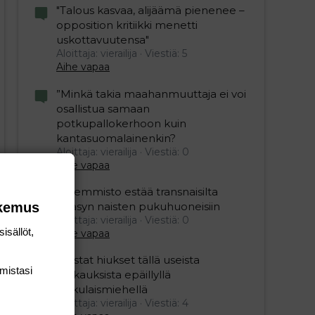
"Talous kasvaa, alijäämä pienenee –
opposition kritiikki menetti
uskottavuutensa"
Aloittaja: vierailija
Viestiä: 5
Aihe vapaa
”Minkä takia maahanmuuttaja ei voi
osallistua samaan
potkupallokerhoon kuin
kantasuomalainenkin?
Aloittaja: vierailija
Viestiä: 0
Aihe vapaa
Vasemmisto estää transnaisilta
okemus
pääsyn naisten pukuhuoneisiin
Aloittaja: vierailija
Viestiä: 0
isällöt,
Aihe vapaa
Mustat hiukset tällä useista
mis­tasi
raiskauksista epäillyllä
turkulaismiehellä
Aloittaja: vierailija
Viestiä: 4