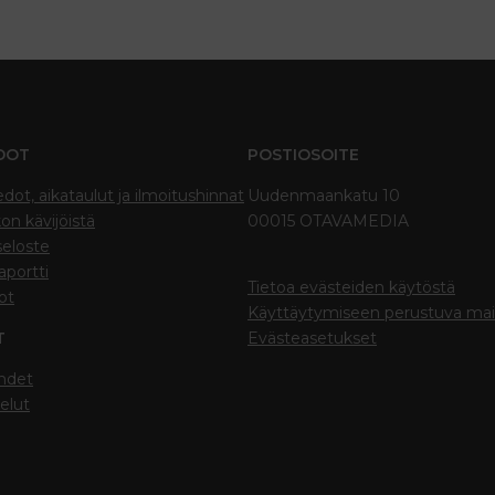
DOT
POSTIOSOITE
edot, aikataulut ja ilmoitushinnat
Uudenmaankatu 10
on kävijöistä
00015 OTAVAMEDIA
seloste
portti
Tietoa evästeiden käytöstä
ot
Käyttäytymiseen perustuva ma
T
Evästeasetukset
hdet
elut