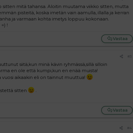
no sitten mitä tahansa. Aloitin muutama viikko sitten, mutta
mmän pisteitä, koska imetän vain aamulla, illalla ja kerran
kk vanha ja varmaan kohta imetys loppuu kokonaan.
=) !
Vastaa
#3
ttunut siitä,kun minä kävin ryhmässä,sillä silloin
 varma en ole että kumpi,kun en enää muista!
vuosi aikaakin eli on tainnut muuttua!
istettä sitten
.
Vastaa
#4