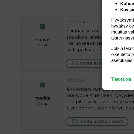
Kohden
Kävijä
Hyväksymällä
11.06.2004
hyväksy eväs
näinhän se asia valitettavast
muuttaa val
saa alkaa laihduttaa. Ja jos en 
alareunass
Haave
lisäruokaakin siinä vaiheessa.
Vieras
Jotkin tekno
kyllä paikkaansa!
oikeutettu 
asetuksiasi
Ilmoita asiaton viesti
Tietosuoja
11.06.2004
4kk ennen kuin saa alkaa laihd
saa syödä -tulis vaan hyvyydet 
merika
sen pitäs vaikuttaa imetykseen,
Vieras
pisteiden mukaan elänyt, jos s
Ilmoita asiaton viesti