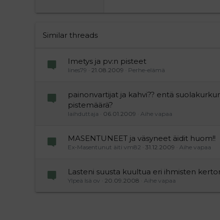
Tahoma
26
Times New Roman
Trebuchet MS
Similar threads
Verdana
Imetys ja pv:n pisteet
Iines79
21.08.2009
Perhe-elämä
painonvartijat ja kahvi?? entä suolakurku
pistemäärä?
laihduttaja
06.01.2009
Aihe vapaa
MASENTUNEET ja väsyneet äidit huom!!
Ex-Masentunut äiti vm82
31.12.2009
Aihe vapaa
Lasteni suusta kuultua eri ihmisten kerto
Ylpeä Isä ov
20.09.2008
Aihe vapaa