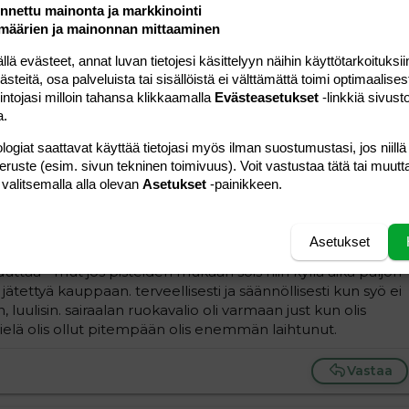
nettu mainonta ja markkinointi
määrien ja mainonnan mittaaminen
 evästeet, annat luvan tietojesi käsittelyyn näihin käyttötarkoituksiin
#6
teitä, osa palveluista tai sisällöistä ei välttämättä toimi optimaalisest
i on, että vauvan on oltava vähintään 4 kk vanha ennenkuin
intojasi milloin tahansa klikkaamalla
Evästeasetukset
-linkkiä sivust
väärin muista, niin vauvalla pitäisi olla menossa jo
a.
 Jälkimmäisestä en ole ihan varma, mutta eka lause pitää
logiat saattavat käyttää tietojasi myös ilman suostumustasi, jos niillä
peruste (esim. sivun tekninen toimivuus). Voit vastustaa tätä tai muutt
 valitsemalla alla olevan
Asetukset
-painikkeen.
Vastaa
Asetukset
#7
uttaa - mut jos pisteiden mukaan söis niin kyllä aika paljon
jätettyä kauppaan. terveellisesti ja säännöllisesti kun syö ei
 luulisin. sairaalan ruokavalio oli varmaan just kun olis
ielä olis ollut pitempään olis enemmän laihtunut.
Vastaa