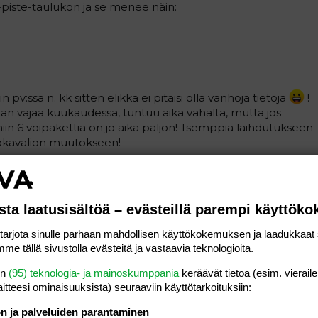
ys-piste-taulukon ja se menee näin:
tin pv:ssa n. kk sitten elikkä ei pitäisi olla vanhoja tietoja
!
än vajaa kuukaudessa, tuntuu aika vähältä, mutta jos
 niin 6 voipakettia on jo aika paljon! Tsemppiä laihdutukseen
uokavalion muutokseen!
Vastaa
sta laatusisältöä – evästeillä parempi käyttök
#5
rjota sinulle parhaan mahdollisen käyttökokemuksen ja laadukkaat s
aisi aloittaa ennenkuin imetettävä on 4kk?
me tällä sivustolla evästeitä ja vastaavia teknologioita.
en
(95) teknologia- ja mainoskumppania
keräävät tietoa (esim. vieraile
Vastaa
laitteesi ominaisuuk­sista) seuraaviin käyttötarkoituksiin:
ön ja palveluiden parantaminen