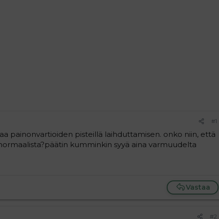
#1
aa painonvartioiden pisteillä laihduttamisen. onko niin, että
a normaalista?päätin kumminkin syyä aina varmuudelta
Vastaa
#2