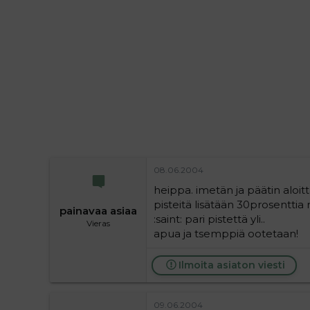
i
t
t
i
t
a
j
a
08.06.2004
heippa. imetän ja päätin aloitt
pisteitä lisätään 30prosentti
painavaa asiaa
:saint: pari pistettä yli..
Vieras
apua ja tsemppiä ootetaan!
Ilmoita asiaton viesti
09.06.2004