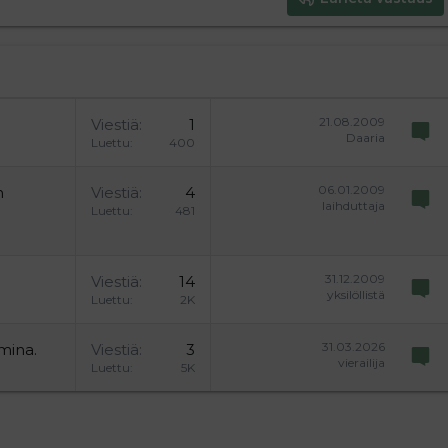
21.08.2009
Viestiä
1
Daaria
Luettu
400
06.01.2009
n
Viestiä
4
laihduttaja
Luettu
481
31.12.2009
Viestiä
14
yksilöllistä
Luettu
2K
31.03.2026
mina.
Viestiä
3
vierailija
Luettu
5K