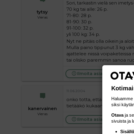
Sori, tarkastin vielä sen imet
70 kg tai alle: 26 p.
tytsy
71-80: 28 p.
Vieras
81-90: 30 p.
91-100: 32 p.
yli 100 kg: 34 p.
Nyt ne pitäis olla oikein ja aloi
Mulla paino tippunut 3 kg väh
ajattelee niissä voipaketeissa
tai olisko paremmin sanoa r
Ilmoita asiaton viesti
Kotimai
11.06.2004
Haluamme ta
onko totta, että pisteilyä ei s
siksi käytäm
tietääkö kukaan?
kanervainen
Vieras
Otava
ja s
Ilmoita asiaton viesti
sivuista ja 
Sisäll