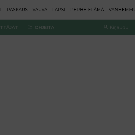
T
RASKAUS
VAUVA
LAPSI
PERHE-ELÄMÄ
VANHEMM
TTÄJÄT
OHJEITA
Kirjaudu