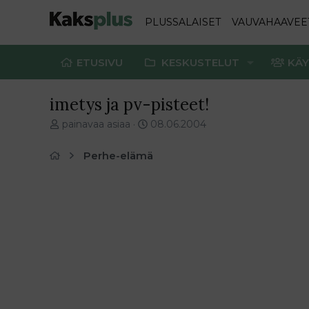
PLUSSALAISET
VAUVAHAAVEE
ETUSIVU
KESKUSTELUT
KÄY
imetys ja pv-pisteet!
V
E
painavaa asiaa
08.06.2004
i
n
e
s
Perhe-elämä
s
i
t
m
i
m
k
ä
e
i
t
n
j
e
u
n
n
v
a
i
l
e
o
s