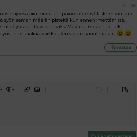
#8
nonvartijoissa niin minulla ei paino lähtenyt laskemaan kun
 että syön saman määrän pisteitä kun ennen imettämistä.
e tullut yhtään itkuisemmaksi. Vasta sitten painoni alkoi
ysynyt normaalina, vaikka olen vasta saanut lapsen.
Vastaa
a vasemmalle
al
ärjestetty lista
editoriin…
saus
Paragraph format
Lisää hyperlinkki
Lisää kuva
Laajennettuun editoriin…
Kumoa
Laajennettuun 
Esikat
ding 1
tä
ärjestämätön lista
 luonnos
ontal line
nen koodi
isäinen spoiler
odi
uonnos
 oikealle
Suurenna sisennystä
ding 2
y text
Pienennä sisennystä
ing 3
Lähetä vastaus