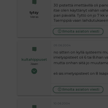
30 pistettä imettävillä oli pai
itse olen käyttänyt vähän vähe
tytsy
pari päivällä. Tyttö on jo 7 
Vieras
Tsemppiä vaan laihdutukseen 
Ilmoita asiaton viesti
09.06.2004
no sitten on kyllä systeemi muu
imetyspisteet oli 6 tai 8.ihan
kultahippuset
mutta onhan siitä jo muutama 
Jäsen
13.05.2004
eli siis imetyspisteet on 8 lisäp
255
0
16
Ilmoita asiaton viesti
10.06.2004