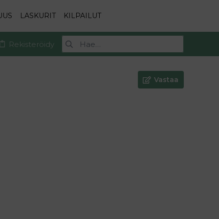
UUS
LASKURIT
KILPAILUT
Rekisteröidy
Vastaa