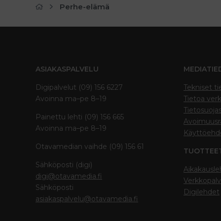
Perhe-elämä
ASIAKASPALVELU
MEDIATIE
Digipalvelut (09) 156 6227
Tekniset ti
Avoinna ma–pe 8–19
Tietoa verk
Tietosuoja
Painettu lehti (09) 156 665
Avoimuusra
Avoinna ma–pe 8–19
Käyttöehd
Otavamedian vaihde (09) 156 61
TUOTTEE
Sähköposti (digi)
Aikakausle
digi@otavamedia.fi
Verkkopalv
Sähköposti
Digilehdet
asiakaspalvelu@otavamedia.fi