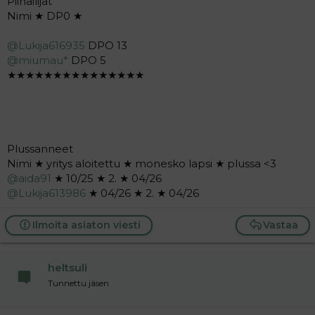
Piinailijat
Nimi ★ DP0 ★
@Lukija616935
DPO 13
@miumau*
DPO 5
★★★★★★★★★★★★★★★
Plussanneet
Nimi ★ yritys aloitettu ★ monesko lapsi ★ plussa <3
@aida91
★ 10/25 ★ 2. ★ 04/26
@Lukija613986
★ 04/26 ★ 2. ★ 04/26
Ilmoita asiaton viesti
Vastaa
heltsuli
Tunnettu jäsen