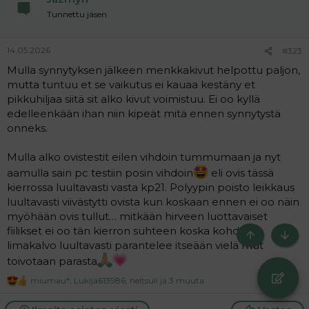
n
Tunnettu jäsen
s
:
14.05.2026
#323
Mulla synnytyksen jälkeen menkkakivut helpottu paljon,
mutta tuntuu et se vaikutus ei kauaa kestäny et
pikkuhiljaa siitä sit alko kivut voimistuu. Ei oo kyllä
edelleenkään ihan niin kipeät mitä ennen synnytystä
onneks.
Mulla alko ovistestit eilen vihdoin tummumaan ja nyt
aamulla sain pc testiin posin vihdoin
eli ovis tässä
kierrossa luultavasti vasta kp21. Polyypin poisto leikkaus
luultavasti viivästytti ovista kun koskaan ennen ei oo näin
myöhään ovis tullut… mitkään hirveen luottavaiset
fiilikset ei oo tän kierron suhteen koska kohdun
Ylös
Bott
limakalvo luultavasti parantelee itseään vielä mut
toivotaan parasta
miumau*
,
Lukija613986
,
heltsuli
ja 3 muuta
R
e
a