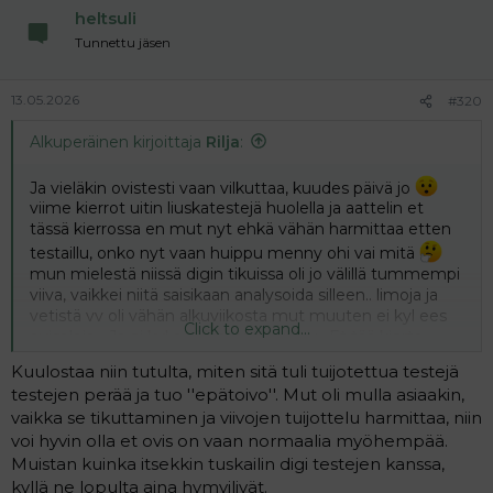
heltsuli
Tunnettu jäsen
13.05.2026
#320
Alkuperäinen kirjoittaja
Rilja
:
Ja vieläkin ovistesti vaan vilkuttaa, kuudes päivä jo
viime kierrot uitin liuskatestejä huolella ja aattelin et
tässä kierrossa en mut nyt ehkä vähän harmittaa etten
testaillu, onko nyt vaan huippu menny ohi vai mitä
mun mielestä niissä digin tikuissa oli jo välillä tummempi
viiva, vaikkei niitä saisikaan analysoida silleen.. limoja ja
vetistä vv oli vähän alkuviikosta mut muuten ei kyl ees
Click to expand...
ovisoloja... Ja ei kyl oo lämmöt noussu.. Et tää kierto
saatto mennä ihan ohi, mies on niin flunssanen et eilen
Kuulostaa niin tutulta, miten sitä tuli tuijotettua testejä
ei tullu hommailuista mitään ja edellinen kerta oli
testejen perää ja tuo ''epätoivo''. Mut oli mulla asiaakin,
sunnuntaina.. no jatkan testailua kuitenkin jos se vielä
vaikka se tikuttaminen ja viivojen tuijottelu harmittaa, niin
sieltä tulis
voi hyvin olla et ovis on vaan normaalia myöhempää.
Muistan kuinka itsekkin tuskailin digi testejen kanssa,
kyllä ne lopulta aina hymyilivät.