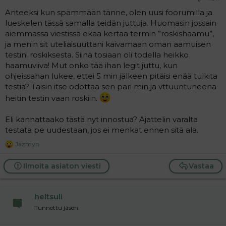
Anteeksi kun spämmään tänne, olen uusi foorumilla ja
lueskelen tässä samalla teidän juttuja. Huomasin jossain
aiemmassa viestissä ekaa kertaa termin ”roskishaamu”,
ja menin sit uteliaisuuttani kaivamaan oman aamuisen
testini roskiksesta. Siinä tosiaan oli todella heikko
haamuviiva! Mut onko tää ihan legit juttu, kun
ohjeissahan lukee, ettei 5 min jälkeen pitäisi enää tulkita
testiä? Taisin itse odottaa sen pari min ja vttuuntuneena
heitin testin vaan roskiin.
Eli kannattaako tästä nyt innostua? Ajattelin varalta
testata pe uudestaan, jos ei menkat ennen sitä ala.
Jazmyn
R
e
a
Ilmoita asiaton viesti
Vastaa
c
t
i
heltsuli
o
n
Tunnettu jäsen
s
: