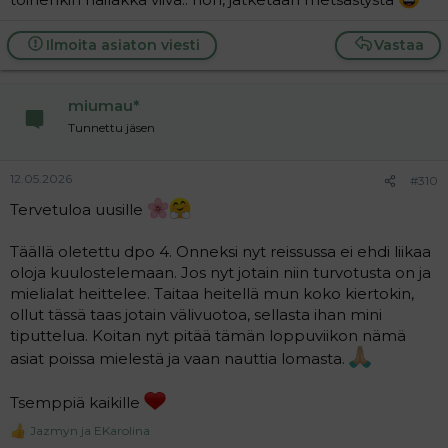
Ilmoita asiaton viesti
Vastaa
miumau*
Tunnettu jäsen
12.05.2026
#310
Tervetuloa uusille
Täällä oletettu dpo 4. Onneksi nyt reissussa ei ehdi liikaa
oloja kuulostelemaan. Jos nyt jotain niin turvotusta on ja
mielialat heittelee. Taitaa heitellä mun koko kiertokin,
ollut tässä taas jotain välivuotoa, sellasta ihan mini
tiputtelua. Koitan nyt pitää tämän loppuviikon nämä
asiat poissa mielestä ja vaan nauttia lomasta.
Tsemppiä kaikille
Jazmyn
ja
EKarolina
R