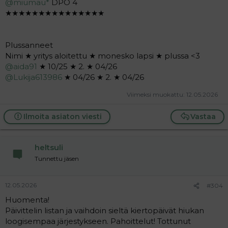
@miumau*
DPO 4
★★★★★★★★★★★★★★★
Plussanneet
Nimi ★ yritys aloitettu ★ monesko lapsi ★ plussa <3
@aida91
★ 10/25 ★ 2. ★ 04/26
@Lukija613986
★ 04/26 ★ 2. ★ 04/26
Viimeksi muokattu:
12.05.2026
Ilmoita asiaton viesti
Vastaa
heltsuli
Tunnettu jäsen
12.05.2026
#304
Huomenta!
Päivittelin listan ja vaihdoin sieltä kiertopäivät hiukan
loogisempaa järjestykseen. Pahoittelut! Tottunut