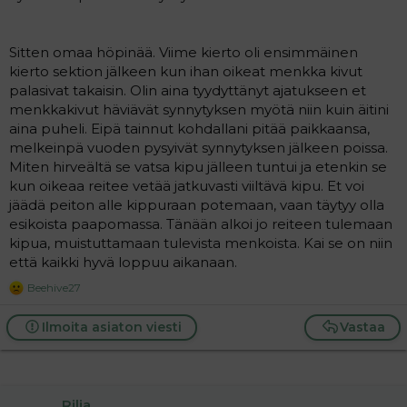
Sitten omaa höpinää. Viime kierto oli ensimmäinen
kierto sektion jälkeen kun ihan oikeat menkka kivut
palasivat takaisin. Olin aina tyydyttänyt ajatukseen et
menkkakivut häviävät synnytyksen myötä niin kuin äitini
aina puheli. Eipä tainnut kohdallani pitää paikkaansa,
melkeinpä vuoden pysyivät synnytyksen jälkeen poissa.
Miten hirveältä se vatsa kipu jälleen tuntui ja etenkin se
kun oikeaa reitee vetää jatkuvasti viiltävä kipu. Et voi
jäädä peiton alle kippuraan potemaan, vaan täytyy olla
esikoista paapomassa. Tänään alkoi jo reiteen tulemaan
kipua, muistuttamaan tulevista menkoista. Kai se on niin
että kaikki hyvä loppuu aikanaan.
Beehive27
R
e
a
Ilmoita asiaton viesti
Vastaa
c
t
i
o
n
Rilja