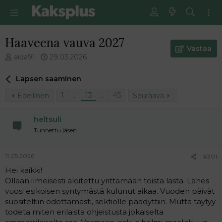
Haaveena vauva 2027
Vastaa
V
E
aida91
29.03.2026
i
n
e
s
Lapsen saaminen
s
i
t
m
1
…
13
…
45
Edellinen
Seuraava
i
m
k
ä
heltsuli
e
i
Tunnettu jäsen
t
n
j
e
u
n
11.05.2026
#301
n
v
a
i
Hei kaikki!
l
e
Ollaan ilmeisesti aloitettu yrittämään toista lasta. Lähes
o
s
vuosi esikoisen syntymästä kulunut aikaa. Vuoden päivät
i
t
suositeltiin odottamasti, sektiolle päädyttiin. Mutta täytyy
t
i
todeta miten erilaista ohjeistusta jokaiselta
t