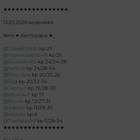
★★★★★★★★★★★★★★★★
13.05.2026 keskiviikko
Nimi ★ Kiertopäivä ★
@Lukija616935
kp 27
@Haaveistatotta91
kp 25
@Soulsister85
kp 24/24-28
@heltsuli
kp 24/28-34
@EKarolina
kp 20/25-26
@Rilja
kp 20/32-36
@Jazmyn
kp 19/28-30
@miumau*
kp 17
@Minnix
kp 12/27-31
@Adelae
kp 11/29-30
@viivaviivi
kp 6
@Tuimatar89
kp 5/28-34
★★★★★★★★★★★★★★★