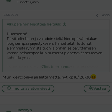
Tunnettu jäsen
s
:
12.05.2026
#305
Alkuperäinen kirjoittaja
heltsuli
:
Huomenta!
Päivittelin listan ja vaihdoin sieltä kiertopäivät hiukan
loogisempaa järjestykseen. Pahoittelut! Tottunut
aiemmista ryhmistä tuon ja onhan se päivittämisen
kanssa helpompaa kun numerot pienenevät seuraavan
kohdalla yms.
Click to expand...
Jollain sivulla oli tikuttamisesta puhetta. Multa löytyy
vielä joitain ''vanhoja'' ovis testejä, kai ne käytän mutta
tuskin käyn uusia tilaamaan. Aiemmassa yrityksessä
Mun kiertopäivä jäi laittamatta, nyt kp18/ 28-30
mies ei ollut kovin suopea testaamisen suhteen ja itse
olen tällä hetkellä kotihoidontuella niin se vähäinen raha
Ilmoita asiaton viesti
Vastaa
ei riitä testeihin. Mennään vähän mutu tuntumalla sitten.
Oviskivut ja limat on yhä sellainen tuntematon käsitys
mulle, kai sekin kertoo et hedelmällisyys vaan on niin
radikaalisesti tippunut.
Jazmyn