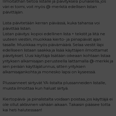
Ilmoitathan tietosi listalle ja päivityksesi punaisella, jos
väri ei toimi, voit myös @-merkitä edellisen listan
päivittäjän.
Lista päivitetään kerran päivässä, kuka tahansa voi
päivittää listan.
Listan päivitys: kopioi edellinen lista + tekstit ja liitä ne
uuteen viestiin, muokkaa kierto- ja piinapäivät ajan
tasalle. Muokkaa myös päivämäärä. Selaa viestit läpi
edelliseen listaan saakka ja lisää käyttäjien ilmoittamat
päivitykset. Uusi käyttäjä lisätään oikeaan kohtaan listaa
yrityksen alkamisajan perusteella laittamalla @-merkki ja
sen perään käyttäjätunnus, sitten yrityksen
alkamisajankohta ja monesko lapsi on kyseessä.
Plussanneet siirtyvät YA-listalta plussanneiden listalle,
muista ilmoittaa kun haluat siirtyä.
Kiertopäivä- ja piinalistalta voidaan poistaa, jos käyttäjä ei
ole ollut aktiivinen vähään aikaan. Takaisin pääsee totta
kai heti halutessaan!