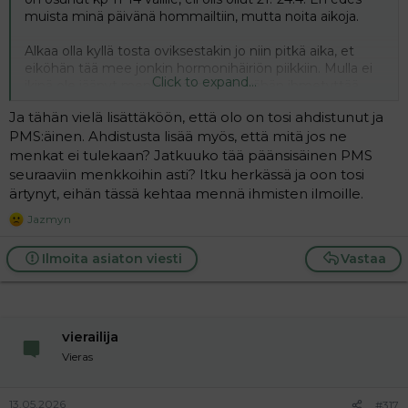
muista minä päivänä hommailtiin, mutta noita aikoja.
Alkaa olla kyllä tosta oviksestakin jo niin pitkä aika, et
eiköhän tää mee jonkin hormonihäiriön piikkiin. Mulla ei
Click to expand...
ikinä ole jäänyt menkat välistä, niin vähän ihmetyttää.
Ikää jo 38.
Ja tähän vielä lisättäköön, että olo on tosi ahdistunut ja
PMS:äinen. Ahdistusta lisää myös, että mitä jos ne
menkat ei tulekaan? Jatkuuko tää päänsisäinen PMS
seuraaviin menkkoihin asti? Itku herkässä ja oon tosi
ärtynyt, eihän tässä kehtaa mennä ihmisten ilmoille.
Jazmyn
R
e
a
Ilmoita asiaton viesti
Vastaa
c
t
i
o
n
vierailija
s
:
Vieras
13.05.2026
#317