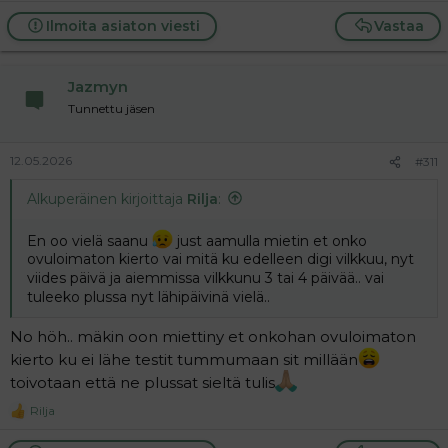
e
a
Ilmoita asiaton viesti
Vastaa
c
t
i
Jazmyn
o
n
Tunnettu jäsen
s
:
12.05.2026
#311
Alkuperäinen kirjoittaja
Rilja
:
En oo vielä saanu
just aamulla mietin et onko
ovuloimaton kierto vai mitä ku edelleen digi vilkkuu, nyt
viides päivä ja aiemmissa vilkkunu 3 tai 4 päivää.. vai
tuleeko plussa nyt lähipäivinä vielä..
No höh.. mäkin oon miettiny et onkohan ovuloimaton
kierto ku ei lähe testit tummumaan sit millään
toivotaan että ne plussat sieltä tulis
Rilja
R
e