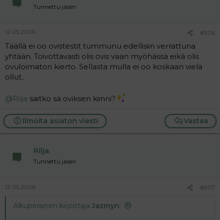
Suotuisia plussa tuulia kaikille!
Tunnettu jäsen
12.05.2026
#306
Täällä ei oo ovistestit tummunu edellisiin verrattuna
yhtään. Toivottavasti olis ovis vaan myöhässä eikä olis
ovuloimaton kierto. Sellasta mulla ei oo koskaan vielä
ollut..
@Rilja
saitko sä oviksen kiinni?
Ilmoita asiaton viesti
Vastaa
Rilja
Tunnettu jäsen
12.05.2026
#307
Alkuperäinen kirjoittaja
Jazmyn
: