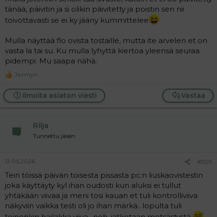
tänää, päivitin ja si olikin päivitetty ja poistin sen nii
toivottavasti se ei ky jääny kummittelee
Mulla näyttää flo ovista tostaille, mutta ite arvelen et on
vasta la tai su. Ku mulla lyhyttä kiertoa yleensä seuraa
pidempi. Mu saapa nähä.
Jazmyn
R
e
a
Ilmoita asiaton viesti
Vastaa
c
t
i
o
Rilja
n
Tunnettu jäsen
s
:
12.05.2026
#309
Tein töissä päivän toisesta pissasta pc:n liuskaovistestin
joka käyttäyty kyl ihan oudosti kun aluksi ei tullut
yhtäkään viivaa ja meni tosi kauan et tuli kontrolliviiva
näkyviin vaikka testi oli jo ihan märkä.. lopulta tuli
toinenkin hailakka viiva.. noh, jatketaan metsästystä