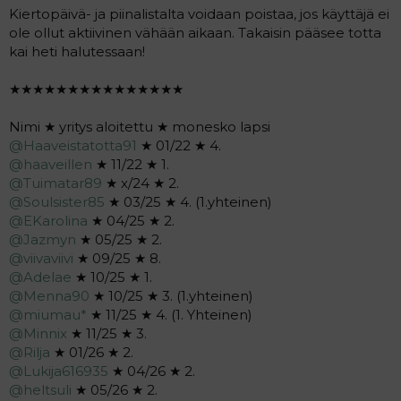
Kiertopäivä- ja piinalistalta voidaan poistaa, jos käyttäjä ei
ole ollut aktiivinen vähään aikaan. Takaisin pääsee totta
kai heti halutessaan!
★★★★★★★★★★★★★★★
Nimi ★ yritys aloitettu ★ monesko lapsi
@Haaveistatotta91
★ 01/22 ★ 4.
@haaveillen
★ 11/22 ★ 1.
@Tuimatar89
★ x/24 ★ 2.
@Soulsister85
★ 03/25 ★ 4. (1.yhteinen)
@EKarolina
★ 04/25 ★ 2.
@Jazmyn
★ 05/25 ★ 2.
@viivaviivi
★ 09/25 ★ 8.
@Adelae
★ 10/25 ★ 1.
@Menna90
★ 10/25 ★ 3. (1.yhteinen)
@miumau*
★ 11/25 ★ 4. (1. Yhteinen)
@Minnix
★ 11/25 ★ 3.
@Rilja
★ 01/26 ★ 2.
@Lukija616935
★ 04/26 ★ 2.
@heltsuli
★ 05/26 ★ 2.