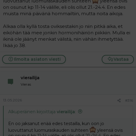
luovuttanut luomuraskauden suhteen
yleensä ovis
on osunut kp 11-14 välille, eli olis ollut 21.-24.4. En edes
muista minä päivänä hommailtiin, mutta noita aikoja.
Alkaa olla kyllä tosta oviksestakin jo niin pitkä aika, et
eiköhän tää mee jonkin hormonihäiriön piikkiin. Mulla ei
ikinä ole jäänyt menkat välistä, niin vähän ihmetyttää.
Ikää jo 38.
Ilmoita asiaton viesti
Vastaa
vierailija
Vieras
13.05.2026
#316
Alkuperäinen kirjoittaja
vierailija
:
En oo jaksanut enää edes testailla, kun oon jo
luovuttanut luomuraskauden suhteen
yleensä ovis
on osunut kp 11-14 välille, eli olis ollut 21.-24.4. En edes