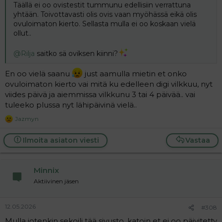
Täällä ei oo ovistestit tummunu edellisiin verrattuna
yhtään. Toivottavasti olis ovis vaan myöhässä eikä olis
ovuloimaton kierto. Sellasta mulla ei oo koskaan vielä
ollut..
@Rilja
saitko sä oviksen kiinni?
En oo vielä saanu
just aamulla mietin et onko
ovuloimaton kierto vai mitä ku edelleen digi vilkkuu, nyt
viides päivä ja aiemmissa vilkkunu 3 tai 4 päivää.. vai
tuleeko plussa nyt lähipäivinä vielä..
Jazmyn
R
e
a
Ilmoita asiaton viesti
Vastaa
c
t
i
Minnix
o
n
Aktiivinen jäsen
s
:
12.05.2026
#308
Mulla jotenkin sekoili tää sivusto, katoin et ei oo päivitetty