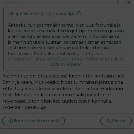
13.05.2026
#319
Alkuperäinen kirjoittaja
vierailija
:
Anteeksi kun spämmään tänne, olen uusi foorumilla ja
lueskelen tässä samalla teidän juttuja. Huomasin jossain
aiemmassa viestissä ekaa kertaa termin ”roskishaamu”,
ja menin sit uteliaisuuttani kaivamaan oman aamuisen
testini roskiksesta. Siinä tosiaan oli todella heikko
haamuviiva! Mut onko tää ihan legit juttu, kun
ohjeissahan lukee, ettei 5 min jälkeen pitäisi enää tulkita
Click to expand...
testiä? Taisin itse odottaa sen pari min ja vttuuntuneena
heitin testin vaan roskiin.
Näinhän se on, että testeissä lukee ettei luettaisi enää
5min jälkeen. Mut voisiko hidas tumminen johtua siitä
Eli kannattaako tästä nyt innostua? Ajattelin varalta
ettei hcg arvo ole vielä korkea? Kannattaa tehdä uusi
testata pe uudestaan, jos ei menkat ennen sitä ala.
testi. Menkat on kuitenkin normaalii poiketen jo
myöhässä, joten olisin itse uuden testin kannalla.
Pidetään peukkuja!
Ilmoita asiaton viesti
Vastaa