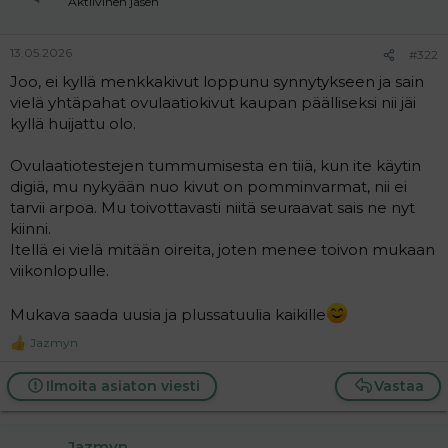
Aktiivinen jäsen
s
:
13.05.2026
#322
Joo, ei kyllä menkkakivut loppunu synnytykseen ja sain
vielä yhtäpahat ovulaatiokivut kaupan päälliseksi nii jäi
kyllä huijattu olo.
Ovulaatiotestejen tummumisesta en tiiä, kun ite käytin
digiä, mu nykyään nuo kivut on pomminvarmat, nii ei
tarvii arpoa. Mu toivottavasti niitä seuraavat sais ne nyt
kiinni.
Itellä ei vielä mitään oireita, joten menee toivon mukaan
viikonlopulle.
Mukava saada uusia ja plussatuulia kaikille
Jazmyn
R
e
a
Ilmoita asiaton viesti
Vastaa
c
t
i
Jazmyn
o