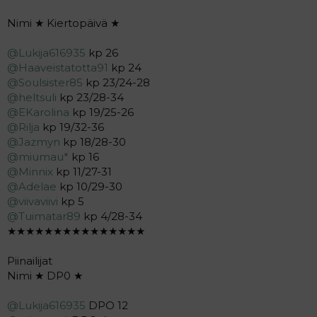
Nimi ★ Kiertopäivä ★
@Lukija616935
kp 26
@Haaveistatotta91
kp 24
@Soulsister85
kp 23/24-28
@heltsuli
kp 23/28-34
@EKarolina
kp 19/25-26
@Rilja
kp 19/32-36
@Jazmyn
kp 18/28-30
@miumau*
kp 16
@Minnix
kp 11/27-31
@Adelae
kp 10/29-30
@viivaviivi
kp 5
@Tuimatar89
kp 4/28-34
★★★★★★★★★★★★★★★
Piinailijat
Nimi ★ DP0 ★
@Lukija616935
DPO 12