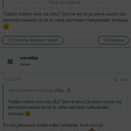
Click to expand...
menkkakipumaista tunnetta alavatsassa ja reisissä,
maanantaina tuli vuotoa ehkä teelusikallinen. Sitten ei
Tiiätkö millon ovis ois ollu? Jos ne kivut ja pieni vuoto ois
mitään. Rinnat oli kp 26-28 kohdalla tosi arat, nyt enää
nännit.
kiinnittymisestä nii sit ei vielä varmaan näkyiskään testissä
En usko, että olen raskaana, mutta ahdistaa et missä
menkat viipyy.
Ilmoita asiaton viesti
Vastaa
vierailija
Vieras
13.05.2026
#315
Alkuperäinen kirjoittaja
Rilja
:
Tiiätkö millon ovis ois ollu? Jos ne kivut ja pieni vuoto ois
kiinnittymisestä nii sit ei vielä varmaan näkyiskään
testissä
En oo jaksanut enää edes testailla, kun oon jo