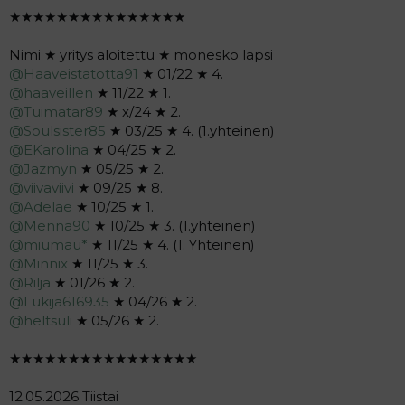
★★★★★★★★★★★★★★★
Nimi ★ yritys aloitettu ★ monesko lapsi
@Haaveistatotta91
★ 01/22 ★ 4.
@haaveillen
★ 11/22 ★ 1.
@Tuimatar89
★ x/24 ★ 2.
@Soulsister85
★ 03/25 ★ 4. (1.yhteinen)
@EKarolina
★ 04/25 ★ 2.
@Jazmyn
★ 05/25 ★ 2.
@viivaviivi
★ 09/25 ★ 8.
@Adelae
★ 10/25 ★ 1.
@Menna90
★ 10/25 ★ 3. (1.yhteinen)
@miumau*
★ 11/25 ★ 4. (1. Yhteinen)
@Minnix
★ 11/25 ★ 3.
@Rilja
★ 01/26 ★ 2.
@Lukija616935
★ 04/26 ★ 2.
@heltsuli
★ 05/26 ★ 2.
★★★★★★★★★★★★★★★★
12.05.2026 Tiistai