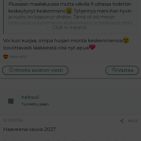
Plussasin maaliskuussa mutta viikolla 9 ultrassa todettiin
keskeytynyt keskenmeno
Tyhjennys meni ihan hyvin
ja vuoto on loppunut vihdoin. Tämä oli siis minun
historiassa ja kymmenes keskenmeno ja henkisesti ehkä
Click to expand...
yksi pahimmista
Nyt sain metforem lääkityksen pcos.sään. Thyroxin
Voi kun kurjaa, ompa hurjan monta keskenmenoa
lääkityksen kilpirauhaseen. Ja lisäksi tuli lääkkeet jotka
toivottavasti lääkkeistä olisi nyt apua
aloitan ovulaation jälkeen.
Nyt näillä konsteilla ja tästä pikkuhiljaa selvinneenä voisin
Menna90
R
palailla listoille haaveilemaan uudesta raskaudesta ja
e
pienestä meille vuodelle 2027
a
Ilmoita asiaton viesti
Vastaa
Yritys on aloitettu 10/2025 ja lapsi olisi meille kolmas.
c
(1.yhteinen)
t
i
Kierto ei ole vielä käynnistynyt niin kiertopäiviä en vielä
o
osaa sanoa
n
heltsuli
s
:
Tunnettu jäsen
12.05.2026
#303
Haaveena vauva 2027