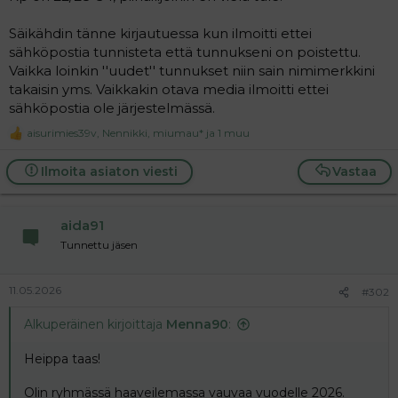
Säikähdin tänne kirjautuessa kun ilmoitti ettei
sähköpostia tunnisteta että tunnukseni on poistettu.
Vaikka loinkin ''uudet'' tunnukset niin sain nimimerkkini
takaisin yms. Vaikkakin otava media ilmoitti ettei
sähköpostia ole järjestelmässä.
aisurimies39v
,
Nennikki
,
miumau*
ja 1 muu
R
e
a
Ilmoita asiaton viesti
Vastaa
c
t
i
aida91
o
n
Tunnettu jäsen
s
:
11.05.2026
#302
Alkuperäinen kirjoittaja
Menna90
:
Heippa taas!
Olin ryhmässä haaveilemassa vauvaa vuodelle 2026.