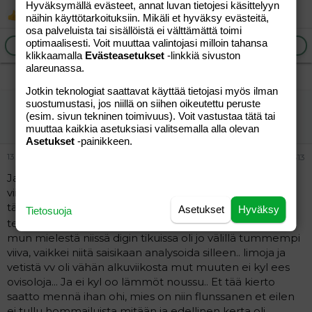
Hyväksymällä evästeet, annat luvan tietojesi käsittelyyn
Jazmyn
näihin käyttötarkoituksiin. Mikäli et hyväksy evästeitä,
R
osa palveluista tai sisällöistä ei välttämättä toimi
e
a
optimaalisesti. Voit muuttaa valintojasi milloin tahansa
Ilmoita asiaton viesti
Vastaa
c
klikkaamalla
Evästeasetukset
-linkkiä sivuston
t
alareunassa.
i
o
Jotkin teknologiat saattavat käyttää tietojasi myös ilman
n
suostumustasi, jos niillä on siihen oikeutettu peruste
Rilja
s
(esim. sivun tekninen toimivuus). Voit vastustaa tätä tai
:
Tunnettu jäsen
muuttaa kaikkia asetuksiasi valitsemalla alla olevan
Asetukset
-painikkeen.
13.05.2026
#313
Ja vieläkin ovistesti vaan vilkuttaa, kuudes päivä jo
viime kierrot uitin liuskatestejä huolella ja aattelin et
tässä kierrossa en mut nyt ehkä vähän harmittaa etten
Asetukset
Hyväksy
Tietosuoja
testaillu, onko nyt vaan huippu menny ohi vai mitä
mun mielestä niissä digin tikuissa oli jo välillä tummempi
viiva, vaikkei niitä saisikaan analysoida silleen.. limoja ja
vetistä vv oli vähän alkuviikosta mut muuten ei kyl ees
ovisoloja... Ja ei kyl oo lämmöt noussu.. Et tää kierto
saatto mennä ihan ohi, mies on niin flunssanen et eilen
ei tullu hommailuista mitään ja edellinen kerta oli