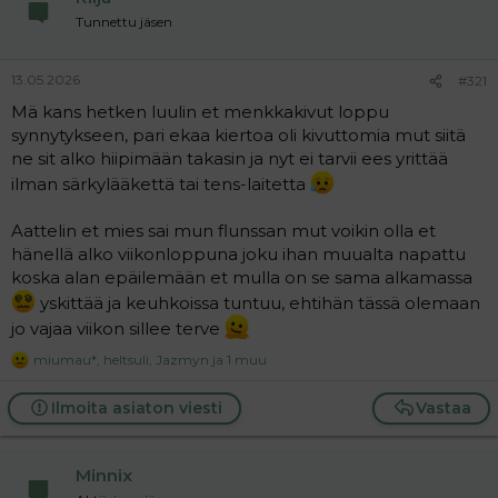
s
:
Tunnettu jäsen
13.05.2026
#321
Mä kans hetken luulin et menkkakivut loppu
synnytykseen, pari ekaa kiertoa oli kivuttomia mut siitä
ne sit alko hiipimään takasin ja nyt ei tarvii ees yrittää
ilman särkylääkettä tai tens-laitetta
Aattelin et mies sai mun flunssan mut voikin olla et
hänellä alko viikonloppuna joku ihan muualta napattu
koska alan epäilemään et mulla on se sama alkamassa
yskittää ja keuhkoissa tuntuu, ehtihän tässä olemaan
jo vajaa viikon sillee terve
miumau*
,
heltsuli
,
Jazmyn
ja 1 muu
R
e
a
Ilmoita asiaton viesti
Vastaa
c
t
i
Minnix
o
n