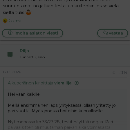
sunnuntaina.. no jatkan testailua kuitenkin jos se vielä
sieltä tulis
Jazmyn
R
e
a
Ilmoita asiaton viesti
Vastaa
c
t
i
Rilja
o
n
Tunnettu jäsen
s
:
13.05.2026
#314
Alkuperäinen kirjoittaja
vierailija
:
Hei vaan kaikille!
Meillä ensimmäinen lapsi yrityksessä, ollaan yritetty jo
pari vuotta. Myös jonossa hoitoihin kunnalliselle.
Nyt menossa kp 33/27-28, testit näyttää negaa. Pari
päivää sitten oli muutaman päivän aika voimakasta