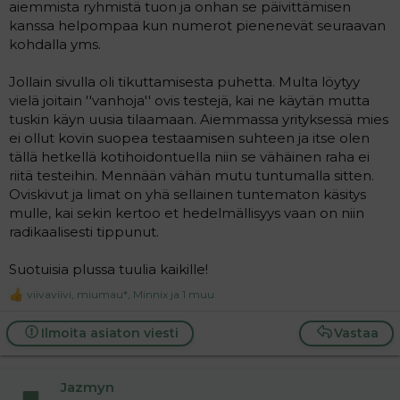
aiemmista ryhmistä tuon ja onhan se päivittämisen
kanssa helpompaa kun numerot pienenevät seuraavan
kohdalla yms.
Jollain sivulla oli tikuttamisesta puhetta. Multa löytyy
vielä joitain ''vanhoja'' ovis testejä, kai ne käytän mutta
tuskin käyn uusia tilaamaan. Aiemmassa yrityksessä mies
ei ollut kovin suopea testaamisen suhteen ja itse olen
tällä hetkellä kotihoidontuella niin se vähäinen raha ei
riitä testeihin. Mennään vähän mutu tuntumalla sitten.
Oviskivut ja limat on yhä sellainen tuntematon käsitys
mulle, kai sekin kertoo et hedelmällisyys vaan on niin
radikaalisesti tippunut.
Suotuisia plussa tuulia kaikille!
viivaviivi
,
miumau*
,
Minnix
ja 1 muu
R
e
a
Ilmoita asiaton viesti
Vastaa
c
t
i
Jazmyn
o
n