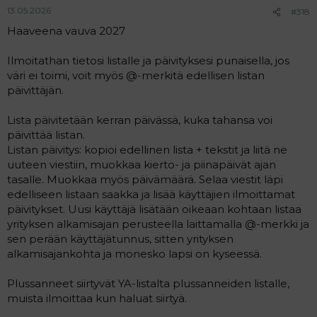
13.05.2026
#318
Haaveena vauva 2027
Ilmoitathan tietosi listalle ja päivityksesi punaisella, jos
väri ei toimi, voit myös @-merkitä edellisen listan
päivittäjän.
Lista päivitetään kerran päivässä, kuka tahansa voi
päivittää listan.
Listan päivitys: kopioi edellinen lista + tekstit ja liitä ne
uuteen viestiin, muokkaa kierto- ja piinapäivät ajan
tasalle. Muokkaa myös päivämäärä. Selaa viestit läpi
edelliseen listaan saakka ja lisää käyttäjien ilmoittamat
päivitykset. Uusi käyttäjä lisätään oikeaan kohtaan listaa
yrityksen alkamisajan perusteella laittamalla @-merkki ja
sen perään käyttäjätunnus, sitten yrityksen
alkamisajankohta ja monesko lapsi on kyseessä.
Plussanneet siirtyvät YA-listalta plussanneiden listalle,
muista ilmoittaa kun haluat siirtyä.