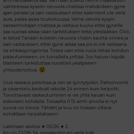
ammattilaiselta saa. Varmaan joskus helmi maaliskuun
a
vaihteesssa kyselin neuvola chatissa mahdollisen gyne
j
ajan perään ja sain vastauksen ettei kalenterit ole vielä
a
auki, palaa asiaa toukokuussa. Viime viikolla kysyin
sairaanhoitajan chatissa ja vastaus kuului ettei gynelle
saa suoraa aikaa vaan tarkistuksen tekis yleislääkäri. Ööö,
ei kiitos! Tänään kokeilin neuvola chatin kautta onnea ja
sain vastauksen, ettei gyne aikaa saa jos ei ole raskaana
tai ehkäisyongelmia. Totesi vain että vuosi riittää kohdun
palautumiseen, on turvallista yrittää. Jos haluan käydä
tilanteen tarkistuttaa suositteli yksityiseen
yhteydenottoa.
Uusi raskaus pelottaa ja niin se synnytyskin. Pahoinvointi
ja oksentelu kestivät viikolle 24 ennen kuin helpotti.
Toivottavasti raskautuminen ei vie yhtä kauan kuin
esikoisen kohdalla. Toisaalta 0.15 amh-arvolla ei nyt
suuria voi toivoa. Tähdet ja kuu on tosiaan oltava
kohdillaan tärpätäkseen.
Laitetaan aloitus ★ 05/26 ★ 2.
Kp on 22/28-34, piinailijoihin en vielä tule.