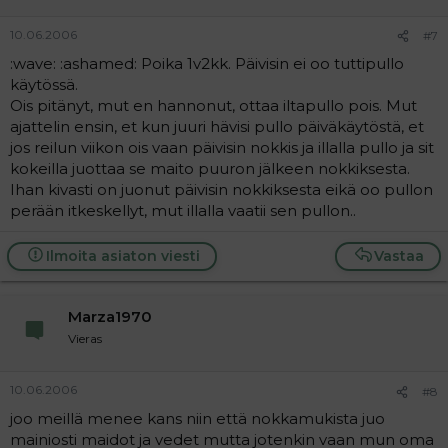
10.06.2006
#7
:wave: :ashamed: Poika 1v2kk. Päivisin ei oo tuttipullo
käytössä.
Ois pitänyt, mut en hannonut, ottaa iltapullo pois. Mut
ajattelin ensin, et kun juuri hävisi pullo päiväkäytöstä, et
jos reilun viikon ois vaan päivisin nokkis ja illalla pullo ja sit
kokeilla juottaa se maito puuron jälkeen nokkiksesta.
Ihan kivasti on juonut päivisin nokkiksesta eikä oo pullon
perään itkeskellyt, mut illalla vaatii sen pullon..
Ilmoita asiaton viesti
Vastaa
Marza1970
Vieras
10.06.2006
#8
joo meillä menee kans niin että nokkamukista juo
mainiosti maidot ja vedet mutta jotenkin vaan mun oma