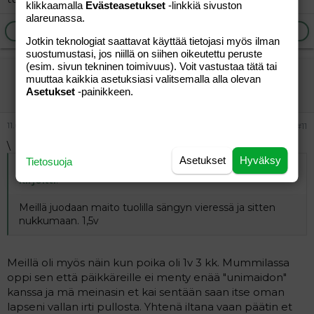
klikkaamalla
Evästeasetukset
-linkkiä sivuston
alareunassa.
Ilmoita asiaton viesti
Vastaa
Jotkin teknologiat saattavat käyttää tietojasi myös ilman
suostumustasi, jos niillä on siihen oikeutettu peruste
(esim. sivun tekninen toimivuus). Voit vastustaa tätä tai
mama05
muuttaa kaikkia asetuksiasi valitsemalla alla olevan
Jäsen
Asetukset
-painikkeen.
11.06.2006
#11
\
Asetukset
Hyväksy
Tietosuoja
Alkuperäinen kirjoittaja
09.06.2006 klo 22:12 vieras
kirjoitti
:
Meillä juodaan maito tuolilla sängyn vieressä ja sitten
nukkumaan. 1,5v
Meillä oli myös näin kun poika oli 1v 3 kk. Mummilassa
oppi sen että päikkäreille ei menty enää "unimaidon"
kanssa ja mä meinasin et kai sentään saan itse oman
lapseni vallan irti pullosta. Yhtenä iltana vaan päätin et