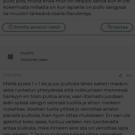
pullo pois, mutta ehkä mun on helppo sanoa kun ei ole
kokemusta millaista on kun lapsella on pullo sängyssä
tai muuten tärkeänä osana iltarutiineja.
Ilmoita asiaton viesti
Vastaa
mami
Aktiivinen jäsen
11.06.2006
#13
Meillä poika 1 v 1 kk ja juo pullosta lähes kaiken maidon,
sekä ruokailun yhteydessä että nukkumaan mennessä.
Sänkyyn en tosin pulloa anna, vaan iltamaito juodaan
äidin sylissä sängyn vieressä tuolilla ja siihen melkein
nukahtaa. Voisihan tuota yrittää jo vieroittaa ainakin
päivällä pullosta, ihan hyvin ottaa mukistakin. En vain ole
ajatellut koko asiaa, tuntuu vieläkin niin luontevalta
antaa pullosta, mikä ihmeen kiire sitä on vieroittaa lapsi
niin aikaisin...? Ja kun pullosta tykkää ottaa, saapahan