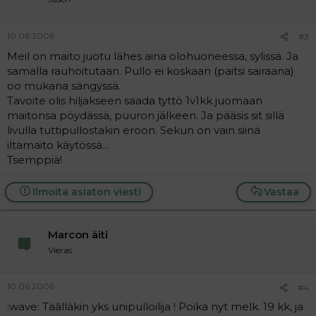
10.06.2006
#3
Meil on maito juotu lähes aina olohuoneessa, sylissä. Ja
samalla rauhoitutaan. Pullo ei koskaan (paitsi sairaana)
oo mukana sängyssä.
Tavoite olis hiljakseen saada tyttö 1v1kk juomaan
maitonsa pöydässä, puuron jälkeen. Ja pääsis sit sillä
livulla tuttipullostakin eroon. Sekun on vain siinä
iltamaito käytössä...
Tsemppiä!
Ilmoita asiaton viesti
Vastaa
Marcon äiti
Vieras
10.06.2006
#4
:wave: Täâlläkin yks unipulloilija ! Poika nyt melk. 19 kk, ja