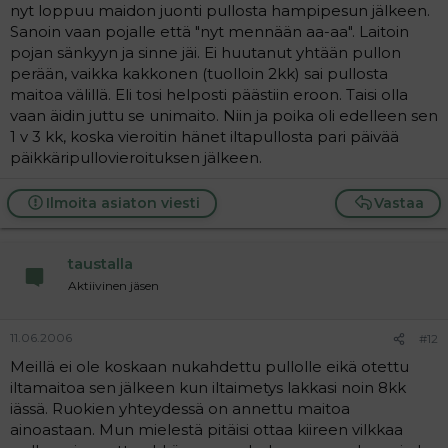
nyt loppuu maidon juonti pullosta hampipesun jälkeen.
Sanoin vaan pojalle että "nyt mennään aa-aa". Laitoin
pojan sänkyyn ja sinne jäi. Ei huutanut yhtään pullon
perään, vaikka kakkonen (tuolloin 2kk) sai pullosta
maitoa välillä. Eli tosi helposti päästiin eroon. Taisi olla
vaan äidin juttu se unimaito. Niin ja poika oli edelleen sen
1 v 3 kk, koska vieroitin hänet iltapullosta pari päivää
päikkäripullovieroituksen jälkeen.
Ilmoita asiaton viesti
Vastaa
taustalla
Aktiivinen jäsen
11.06.2006
#12
Meillä ei ole koskaan nukahdettu pullolle eikä otettu
iltamaitoa sen jälkeen kun iltaimetys lakkasi noin 8kk
iässä. Ruokien yhteydessä on annettu maitoa
ainoastaan. Mun mielestä pitäisi ottaa kiireen vilkkaa