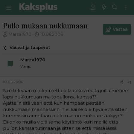
Pullo mukaan nukkumaan
Vastaa
V
E
Marza1970
10.06.2006
i
n
e
s
Vauvat ja taaperot
s
i
t
m
Marza1970
i
m
Vieras
k
ä
e
i
t
n
10.06.2006
#1
j
e
Niin tuli vaan mieleen että ollaanko ainoita joilla menee
u
n
lapsi nukkumaan maitopullonsa kanssa??
n
v
a
i
Ajattelin sitä vaan että kun hampaat pestään
l
e
nukkumaan mennessä niin ei kai se ole hyvä että sitten
o
s
kummiskin annetaan pullo maitoo mukaan sänkyyn?
i
t
Eli onko muilla vielä sama käytäntö kuin meillä että
t
i
pullon kanssa tutimaan ja sitten se että missä iässä
t