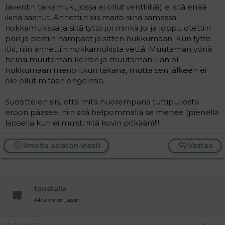
(aventin taikamuki, jossa ei ollut venttiiliä)) ei sitä enää
ikinä saanut. Annettiin siis maito siinä samassa
nokkamukissa ja siitä tyttö joi minkä joi ja loppu otettiin
pois ja pestiin hampaat ja sitten nukkumaan. Kun tyttö
itki, niin annettiin nokkamukista vettä. Muutaman yönä
heräsi muutaman kerran ja muutaman illan oli
nukkumaan meno itkun takana, mutta sen jälkeen ei
ole ollut mitään ongelmia.
Suosittelen siis, että mitä nuorempana tuttipullosta
eroon pääsee, niin sitä helpommalla se menee (pienellä
lapsella kun ei muisti riitä kovin pitkään)!!!
Ilmoita asiaton viesti
Vastaa
taustalla
Aktiivinen jäsen