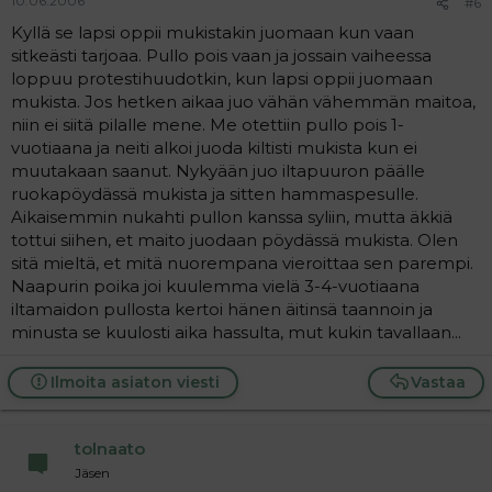
10.06.2006
#6
Kyllä se lapsi oppii mukistakin juomaan kun vaan
sitkeästi tarjoaa. Pullo pois vaan ja jossain vaiheessa
loppuu protestihuudotkin, kun lapsi oppii juomaan
mukista. Jos hetken aikaa juo vähän vähemmän maitoa,
niin ei siitä pilalle mene. Me otettiin pullo pois 1-
vuotiaana ja neiti alkoi juoda kiltisti mukista kun ei
muutakaan saanut. Nykyään juo iltapuuron päälle
ruokapöydässä mukista ja sitten hammaspesulle.
Aikaisemmin nukahti pullon kanssa syliin, mutta äkkiä
tottui siihen, et maito juodaan pöydässä mukista. Olen
sitä mieltä, et mitä nuorempana vieroittaa sen parempi.
Naapurin poika joi kuulemma vielä 3-4-vuotiaana
iltamaidon pullosta kertoi hänen äitinsä taannoin ja
minusta se kuulosti aika hassulta, mut kukin tavallaan...
Ilmoita asiaton viesti
Vastaa
tolnaato
Jäsen