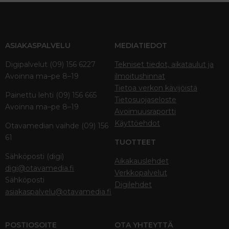
ASIAKASPALVELU
MEDIATIEDOT
Digipalvelut (09) 156 6227
Tekniset tiedot, aikataulut ja
Avoinna ma–pe 8–19
ilmoitushinnat
Tietoa verkon kävijöistä
Painettu lehti (09) 156 665
Tietosuojaseloste
Avoinna ma–pe 8–19
Avoimuusraportti
Käyttöehdot
Otavamedian vaihde (09) 156
61
TUOTTEET
Sähköposti (digi)
Aikakauslehdet
digi@otavamedia.fi
Verkkopalvelut
Sähköposti
Digilehdet
asiakaspalvelu@otavamedia.fi
POSTIOSOITE
OTA YHTEYTTÄ