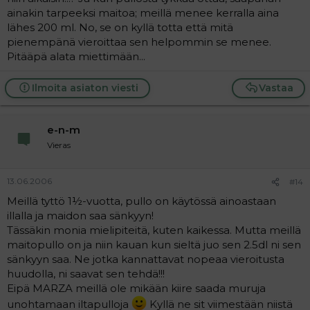
ainakin tarpeeksi maitoa; meillä menee kerralla aina
lähes 200 ml. No, se on kyllä totta että mitä
pienempänä vieroittaa sen helpommin se menee.
Pitääpä alata miettimään...
Ilmoita asiaton viesti
Vastaa
e-n-m
Vieras
13.06.2006
#14
Meillä tyttö 1½-vuotta, pullo on käytössä ainoastaan
illalla ja maidon saa sänkyyn!
Tässäkin monia mielipiteitä, kuten kaikessa. Mutta meillä
maitopullo on ja niin kauan kun sieltä juo sen 2.5dl ni sen
sänkyyn saa. Ne jotka kannattavat nopeaa vieroitusta
huudolla, ni saavat sen tehdä!!!
Eipä MARZA meillä ole mikään kiire saada muruja
unohtamaan iltapulloja
Kyllä ne sit viimestään niistä