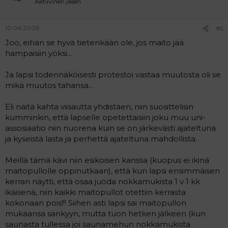
Aktiivinen jäsen
10.06.2006
#5
Joo, eihän se hyvä tietenkään ole, jos maito jää
hampaisiin yöksi...
Ja lapsi todennäköisesti protestoi vastaa muutosta oli se
mikä muutos tahansa...
Eli näitä kahta viisautta yhdistäen, niin suosittelisin
kumminkin, että lapselle opetettaisiin joku muu uni-
assosiaatio niin nuorena kuin se on järkevästi ajateltuna
ja kyseistä lasta ja perhettä ajateltuna mahdollista.
Meillä tämä kävi niin esikoisen kanssa (kuopus ei ikinä
maitopullolle oppinutkaan), että kun lapsi ensimmäisen
kerran näytti, että osaa juoda nokkamukista 1 v 1 kk
ikäisenä, niin kaikki maitopullot otettiin kerrasta
kokonaan pois!!! Siihen asti lapsi sai maitopullon
mukaansa sänkyyn, mutta tuon hetken jälkeen (kun
saunasta tullessa joi saunamehun nokkamukista