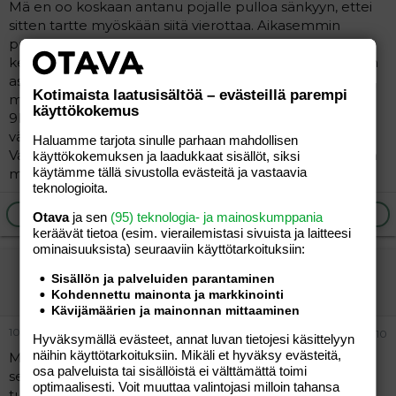
Mä en oo koskaan antanu pojalle pulloa sänkyyn, ettei
sitten tartte myöskään siitä vierottaa. Aikasemmin
pestiin hampaat ja sitten annoin pullosta iltamaidon
keinutuolissa istuen ja sitten sänkyyn. Neuvolassa kysyin
asiasta ja siellä sanoivat, että ei haittaa vaikka antaa
Kotimaista laatusisältöä – evästeillä parempi
maitoa hampaiden pesun jälkeen. Muistaakseni noin
käyttökokemus
9kuisena lopetin iltamaidon, kun sitä meni enää niin
vähän ja poika söi kuitenkin iltapuuron ennen sitä.
Haluamme tarjota sinulle parhaan mahdollisen
Vaihdoin pullon sitten lorukirjaan ja laulamiseen ja hyvin
käyttökokemuksen ja laadukkaat sisällöt, siksi
käytämme tällä sivustolla evästeitä ja vastaavia
meni.
teknologioita.
Ilmoita asiaton viesti
Vastaa
Otava
ja sen
(95) teknologia- ja mainoskumppania
keräävät tietoa (esim. vierailemis­tasi sivuista ja laitteesi
ominaisuuk­sista) seuraaviin käyttötarkoituksiin:
meillä
Sisällön ja palveluiden parantaminen
Vieras
Kohdennettu mainonta ja markkinointi
Kävijämäärien ja mainonnan mittaaminen
10.06.2006
#10
Hyväksymällä evästeet, annat luvan tietojesi käsittelyyn
näihin käyttötarkoituksiin. Mikäli et hyväksy evästeitä,
Meillä ei koskaan ole edes maitopulloa ollu... Varmaan
osa palveluista tai sisällöistä ei välttämättä toimi
sen takia, koska poika ei ole suostunut juomaan
optimaalisesti. Voit muuttaa valintojasi milloin tahansa
tuttipullosta... Tuli vaan mieleen :\|