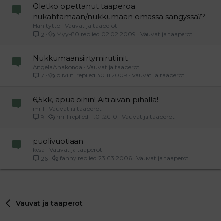
Oletko opettanut taaperoa
nukahtamaan/nukkumaan omassa sängyssä??
Hanityttö
Vauvat ja taaperot
Myy-80
02.02.2009
Vauvat ja taaperot
2
Nukkumaansiirtymirutiinit
AngelaAnakonda
Vauvat ja taaperot
pilviini
30.11.2009
Vauvat ja taaperot
7
6,5kk, apua öihin! Äiti aivan pihalla!
mrll
Vauvat ja taaperot
mrll
11.01.2010
Vauvat ja taaperot
9
puolivuotiaan
kesä
Vauvat ja taaperot
fanny
23.03.2006
Vauvat ja taaperot
26
Vauvat ja taaperot