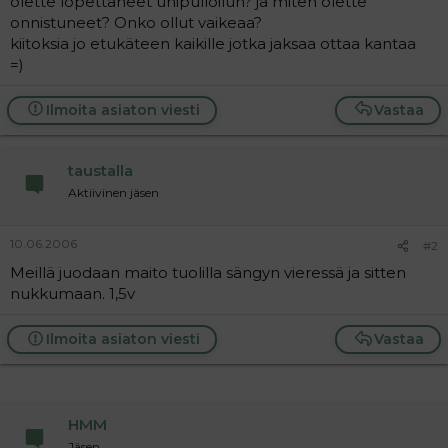
olette lopettaneet unipulloilun? ja miten olette
a
onnistuneet? Onko ollut vaikeaa?
j
kiitoksia jo etukäteen kaikille jotka jaksaa ottaa kantaa
a
=)
Ilmoita asiaton viesti
Vastaa
taustalla
Aktiivinen jäsen
10.06.2006
#2
Meillä juodaan maito tuolilla sängyn vieressä ja sitten
nukkumaan. 1,5v
Ilmoita asiaton viesti
Vastaa
HMM
Jäsen