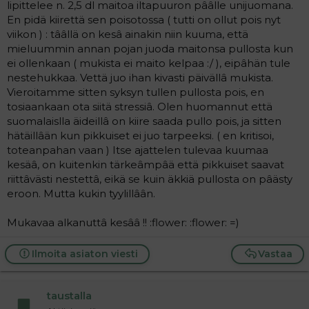
lipittelee n. 2,5 dl maitoa iltapuuron pââlle unijuomana.
En pidä kiirettä sen poisotossa ( tutti on ollut pois nyt
viikon ) : tââllä on kesâ ainakin niin kuuma, että
mieluummin annan pojan juoda maitonsa pullosta kun
ei ollenkaan ( mukista ei maito kelpaa :/ ), eipâhän tule
nestehukkaa. Vettä juo ihan kivasti päivällâ mukista.
Vieroitamme sitten syksyn tullen pullosta pois, en
tosiaankaan ota siitä stressiâ. Olen huomannut että
suomalaislla äideillâ on kiire saada pullo pois, ja sitten
hätäillâän kun pikkuiset ei juo tarpeeksi. ( en kritisoi,
toteanpahan vaan ) Itse ajattelen tulevaa kuumaa
kesäâ, on kuitenkin tärkeâmpâä että pikkuiset saavat
riittâvästi nestettâ, eikä se kuin äkkiä pullosta on pâästy
eroon. Mutta kukin tyylillâân.
Mukavaa alkanuttâ kesââ !! :flower: :flower: =)
Ilmoita asiaton viesti
Vastaa
taustalla