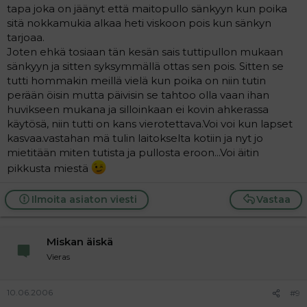
tapa joka on jäänyt että maitopullo sänkyyn kun poika
sitä nokkamukia alkaa heti viskoon pois kun sänkyn
tarjoaa.
Joten ehkä tosiaan tän kesän sais tuttipullon mukaan
sänkyyn ja sitten syksymmällä ottas sen pois. Sitten se
tutti hommakin meillä vielä kun poika on niin tutin
perään öisin mutta päivisin se tahtoo olla vaan ihan
huvikseen mukana ja silloinkaan ei kovin ahkerassa
käytösä, niin tutti on kans vierotettava.Voi voi kun lapset
kasvaa.vastahan mä tulin laitokselta kotiin ja nyt jo
mietitään miten tutista ja pullosta eroon...Voi äitin
pikkusta miestä
Ilmoita asiaton viesti
Vastaa
Miskan äiskä
Vieras
10.06.2006
#9