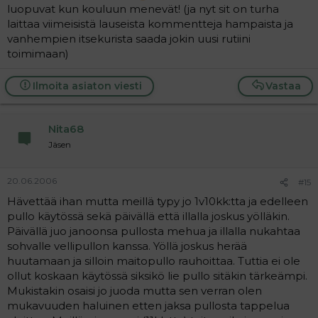
luopuvat kun kouluun menevät! (ja nyt sit on turha
laittaa viimeisistä lauseista kommentteja hampaista ja
vanhempien itsekurista saada jokin uusi rutiini
toimimaan)
Ilmoita asiaton viesti
Vastaa
Nita68
Jäsen
20.06.2006
#15
Hävettää ihan mutta meillä typy jo 1v10kk:tta ja edelleen
pullo käytössä sekä päivällä että illalla joskus yölläkin.
Päivällä juo janoonsa pullosta mehua ja illalla nukahtaa
sohvalle vellipullon kanssa. Yöllä joskus herää
huutamaan ja silloin maitopullo rauhoittaa. Tuttia ei ole
ollut koskaan käytössä siksikö lie pullo sitäkin tärkeämpi.
Mukistakin osaisi jo juoda mutta sen verran olen
mukavuuden haluinen etten jaksa pullosta tappelua