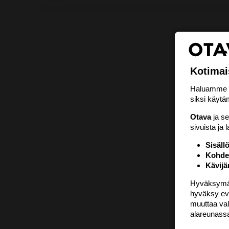
Kotimai
Haluamme ta
siksi käytäm
Otava
ja s
sivuista ja 
Sisäll
Kohden
Kävijä
Hyväksymällä
hyväksy eväs
muuttaa val
alareunass