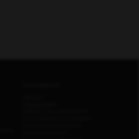
OTA YHTEYTTÄ
Toimitus
Palautelomake
Päätoimittaja: Erkki Meriluoto
Toimituspäällikkö: Anu Vaskimo
Tuottaja: Anna Huuhtanen
inonta
Sähköpostiosoitteet: