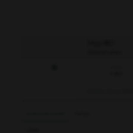
Myy-80
Aktiivinen jäsen
Viestejä
4 850
Rekisteröitynyt
07.1
Uusimmat viestit
Tietoja
Lataa…