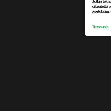
Jotkin tekno
oikeutettu 
asetuksiasi
Tietosuoja