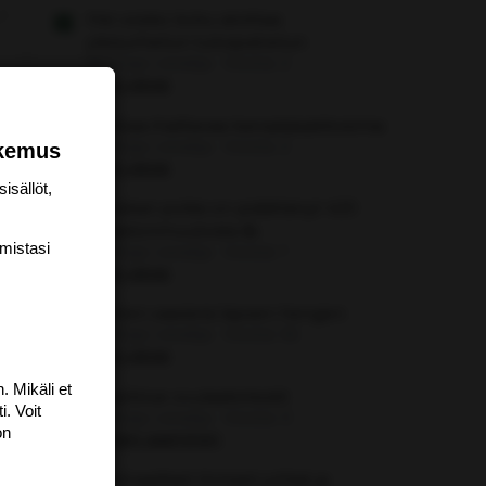
Hei voisko koku aloittaa
yleisurheilun tulospalvelun
Aloittaja: vierailija
Viestiä: 2
Aihe vapaa
USAssa ihailtavaa kansalaisaktivismia
Aloittaja: vierailija
Viestiä: 2
okemus
Aihe vapaa
isällöt,
Ranskan poliisi on pidättänyt 420
ilmastonmuutosta 👍
mis­tasi
Aloittaja: vierailija
Viestiä: 1
Aihe vapaa
Nainen vaaransi lapsen hengen
Aloittaja: vierailija
Viestiä: 66
Aihe vapaa
. Mikäli et
Clearblue ovulaatiotestit
i. Voit
Aloittaja: vierailija
Viestiä: 0
on
Lapsen saaminen
Isänmaalliset ihmiset juhliat ja