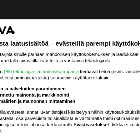
sta laatusisältöä – evästeillä parempi käyttök
rjota sinulle parhaan mahdollisen käyttökokemuksen ja laadukkaat s
me tällä sivustolla evästeitä ja vastaavia teknologioita.
en
(95) teknologia- ja mainoskumppania
keräävät tietoa (esim. vieraile
laitteesi ominaisuuk­sista) seuraaviin käyttötarkoituksiin:
ön ja palveluiden parantaminen
nettu mainonta ja markkinointi
määrien ja mainonnan mittaaminen
 evästeet, annat luvan tietojesi käsittelyyn näihin käyttötarkoituksiin
teitä, osa palveluista tai sisällöistä ei välttämättä toimi optimaalisest
intojasi milloin tahansa klikkaamalla
Evästeasetukset
-linkkiä sivust
a.