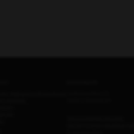
DOT
POSTIOSOITE
edot, aikataulut ja ilmoitushinnat
Uudenmaankatu 10
on kävijöistä
00015 OTAVAMEDIA
seloste
portti
Tietoa evästeiden käytöstä
ot
Käyttäytymiseen perustuva ma
T
Evästeasetukset