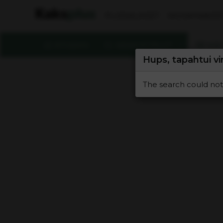
PLUSSALAISET
VAUVAHAAVEE
ETUSIVU
KESKUSTELUT
KÄY
Hups, tapahtui vi
The search could not