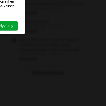
 on siihen
vasemmistolaiset murjottivat kotona
aa kaikkia
Aloittaja: vierailija
Viestiä: 0
Aihe vapaa
Kaamein huume
Hyväksy
Aloittaja: vierailija
Viestiä: 0
Aihe vapaa
Miksi valkoihoiset, vaaleat hiukset
omaavat heteronaiset saavat
vihavasemmiston raivon partaalle?
Aloittaja: vierailija
Viestiä: 0
Aihe vapaa
Yhteistyössä