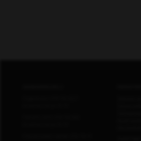
ASIAKASPALVELU
MEDIATIE
Digipalvelut (09) 156 6227
Tekniset ti
Avoinna ma–pe 8–19
Tietoa verk
Tietosuoja
Painettu lehti (09) 156 665
Avoimuusra
Avoinna ma–pe 8–19
Käyttöehd
Otavamedian vaihde (09) 156 61
TUOTTEE