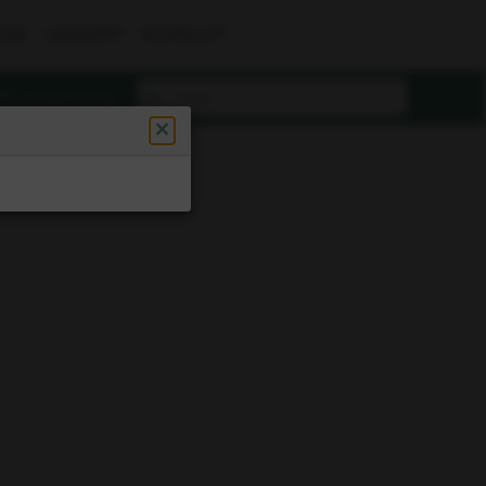
UUS
LASKURIT
KILPAILUT
Rekisteröidy