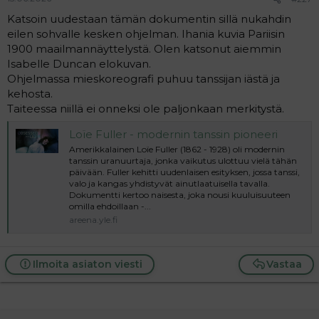
Katsoin uudestaan tämän dokumentin sillä nukahdin
eilen sohvalle kesken ohjelman. Ihania kuvia Pariisin
1900 maailmannäyttelystä. Olen katsonut aiemmin
Isabelle Duncan elokuvan.
Ohjelmassa mieskoreografi puhuu tanssijan iästä ja
kehosta.
Taiteessa niillä ei onneksi ole paljonkaan merkitystä.
Loïe Fuller - modernin tanssin pioneeri
Amerikkalainen Loïe Fuller (1862 - 1928) oli modernin
tanssin uranuurtaja, jonka vaikutus ulottuu vielä tähän
päivään. Fuller kehitti uudenlaisen esityksen, jossa tanssi,
valo ja kangas yhdistyvät ainutlaatuisella tavalla.
Dokumentti kertoo naisesta, joka nousi kuuluisuuteen
omilla ehdoillaan -...
areena.yle.fi
Ilmoita asiaton viesti
Vastaa