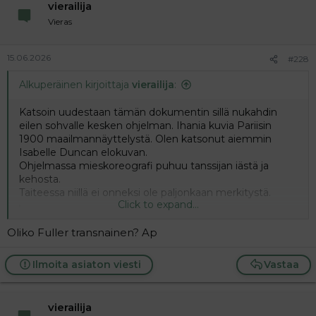
vierailija
Vieras
15.06.2026
#228
Alkuperäinen kirjoittaja
vierailija
:
Katsoin uudestaan tämän dokumentin sillä nukahdin
eilen sohvalle kesken ohjelman. Ihania kuvia Pariisin
1900 maailmannäyttelystä. Olen katsonut aiemmin
Isabelle Duncan elokuvan.
Ohjelmassa mieskoreografi puhuu tanssijan iästä ja
kehosta.
Taiteessa niillä ei onneksi ole paljonkaan merkitystä.
Click to expand...
Loïe Fuller - modernin tanssin pioneeri
Oliko Fuller transnainen? Ap
Amerikkalainen Loïe Fuller (1862 - 1928) oli
modernin tanssin uranuurtaja, jonka vaikutus
ulottuu vielä tähän päivään. Fuller kehitti
Ilmoita asiaton viesti
Vastaa
uudenlaisen esityksen, jossa tanssi, valo ja kangas
yhdistyvät ainutlaatuisella tavalla. Dokumentti
kertoo naisesta, joka nousi kuuluisuuteen omilla
ehdoillaan -...
vierailija
areena.yle.fi