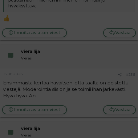
päättämään millainen ihminen on normaali ja
hyväksyttävä.
Ilmoita asiaton viesti
Vastaa
vierailija
Vieras
16.06.2026
#236
Ensimmäistä kertaa havaitsen, että täältä on poistettu
viestejä. Moderointia siis on ja se toimii ihan järkevästi.
Hyvä hyvä. Ap
Ilmoita asiaton viesti
Vastaa
vierailija
Vieras