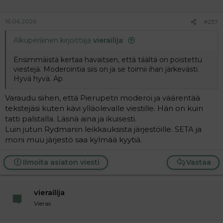
16.06.2026
#237
Alkuperäinen kirjoittaja
vierailija
:
Ensimmäistä kertaa havaitsen, että täältä on poistettu
viestejä. Moderointia siis on ja se toimii ihan järkevästi.
Hyvä hyvä. Ap
Varaudu siihen, että Pierupetri moderoi ja väärentää
tekstejäsi kuten kävi ylläolevalle viestille. Hän on kuin
tatti palstalla. Läsnä aina ja ikuisesti.
Luin jutun Rydmanin leikkauksista järjestöille. SETA ja
moni muu järjestö saa kylmää kyytiä.
Ilmoita asiaton viesti
Vastaa
vierailija
Vieras