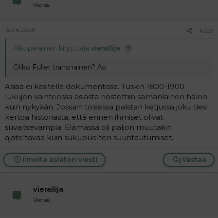
Vieras
15.06.2026
#229
Alkuperäinen kirjoittaja
vierailija
:
Oliko Fuller transnainen? Ap
Asiaa ei käsitellä dokumentissa. Tuskin 1800-1900-
lukujen vaihteessa asiasta nostettiin samanlainen haloo
kuin nykyään. Jossain toisessa palstan ketjussa joku tiesi
kertoa historiasta, että ennen ihmiset olivat
suvaitsevampia. Elämässä oli paljon muutakin
ajateltavaa kuin sukupuolten suuntautumiset.
Ilmoita asiaton viesti
Vastaa
vierailija
Vieras