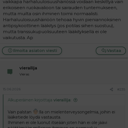
vaikkapa harhaluuloisuushäiriössä voidaan keskittyä vain
erikoiseen ruokavalioon tai sairauden tuntemukseen,
mutta muilta osin ihminen toimii normaalisti.
Harhaluuloisuushäiriöön tehoaa hyvin pieniannoksinen
antipsykoottinen lääkitys (jos potilas siihen suostuu),
mutta transsukupuolisuuteen lääkityksellä ei ole
vaikutusta. Ap
Ilmoita asiaton viesti
Vastaa
vierailija
Vieras
15.06.2026
#235
Alkuperäinen kirjoittaja
vierailija
:
Vain palstan
:lla on mielenterveysongelmia, joihin ei
lääketiede löydä vastausta.
Ihminen ei ole luonut itseään joten hän ei ole jäävi