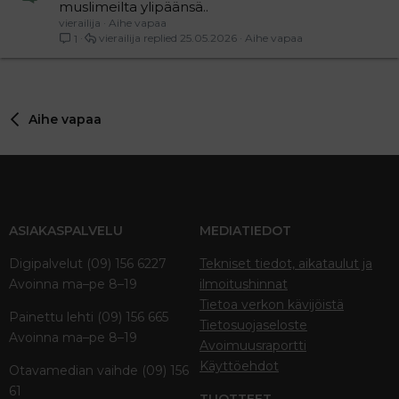
muslimeilta ylipäänsä..
vierailija
Aihe vapaa
vierailija
25.05.2026
Aihe vapaa
1
Aihe vapaa
ASIAKASPALVELU
MEDIATIEDOT
Digipalvelut (09) 156 6227
Tekniset tiedot, aikataulut ja
Avoinna ma–pe 8–19
ilmoitushinnat
Tietoa verkon kävijöistä
Painettu lehti (09) 156 665
Tietosuojaseloste
Avoinna ma–pe 8–19
Avoimuusraportti
Käyttöehdot
Otavamedian vaihde (09) 156
61