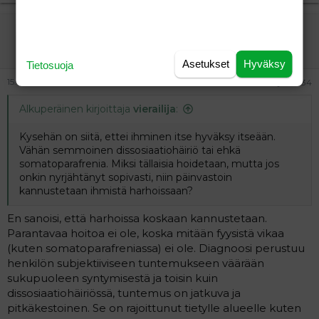
vierailija
Vieras
Asetukset
Hyväksy
Tietosuoja
15.06.2026
#234
Alkuperäinen kirjoittaja
vierailija
:
Kysehän on siitä, ettei ihminen itse hyväksy itseään.
Vähän semmoinen dissosiaatiohäiriö tai ehkä
somatoparafrenia. Miksi tällaisia hoidetaan, mutta jos
onkin nyrjähtänyt sopivasti, niin päinvastoin
kannustetaan ihmistä harhoissaan?
En sanoisi, että harhoissa koskaan kannustetaan.
Parantavaa hoitoa ei ole, koska mitään fyysistä vikaa
(kuten somatoparafreniassa) ei ole. Diagnoosi perustuu
henkilön subjektiiviseen tuntemukseen väärään
sukupuoleen syntymisestä ja toisin kuin
dissosiaatiohäiriössä, tuntemus on jatkuva ja
pitkäkestoinen. Se on rajoittunut tietylle alueelle kuten