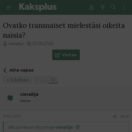
Ovatko transnaiset mielestäsi oikeita
naisia?
V
E
vierailija
23.05.2026
i
n
e
s
Vastaa
s
i
t
m
Aihe vapaa
i
m
k
ä
1
…
10
Edellinen
e
i
t
n
j
e
vierailija
u
n
Vieras
n
v
a
i
l
e
15.06.2026
#226
o
s
Alkuperäinen kirjoittaja
vierailija
:
i
t