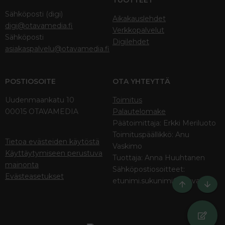
TUOTTEET
Sähköposti (digi)
Aikakauslehdet
digi@otavamedia.fi
Verkkopalvelut
Sähköposti
Digilehdet
asiakaspalvelu@otavamedia.fi
POSTIOSOITE
OTA YHTEYTTÄ
Uudenmaankatu 10
Toimitus
00015 OTAVAMEDIA
Palautelomake
Päätoimittaja: Erkki Meriluoto
Toimituspäällikkö: Anu
Tietoa evästeiden käytöstä
Vaskimo
Käyttäytymiseen perustuva
Tuottaja: Anna Huuhtanen
mainonta
Sähköpostiosoitteet:
Evästeasetukset
etunimi.sukunimi@otava.fi
Ylös
Bott