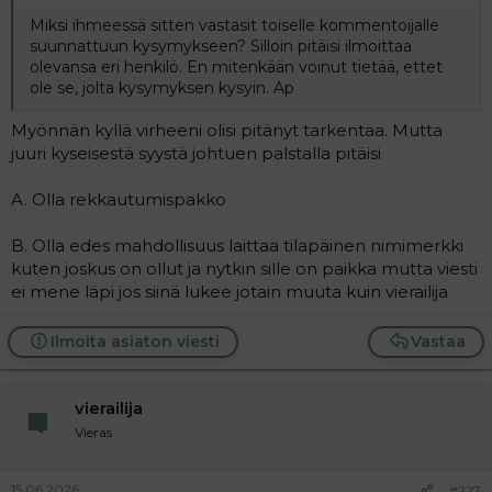
t
i
t
Miksi ihmeessä sitten vastasit toiselle kommentoijalle
a
suunnattuun kysymykseen? Silloin pitäisi ilmoittaa
j
olevansa eri henkilö. En mitenkään voinut tietää, ettet
a
ole se, jolta kysymyksen kysyin. Ap
Myönnän kyllä virheeni olisi pitänyt tarkentaa. Mutta
juuri kyseisestä syystä johtuen palstalla pitäisi
A. Olla rekkautumispakko
B. Olla edes mahdollisuus laittaa tilapäinen nimimerkki
kuten joskus on ollut ja nytkin sille on paikka mutta viesti
ei mene läpi jos siinä lukee jotain muuta kuin vierailija
Ilmoita asiaton viesti
Vastaa
vierailija
Vieras
15.06.2026
#227