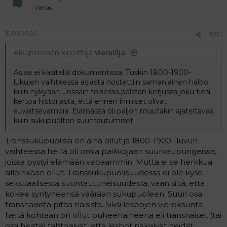
Vieras
15.06.2026
#231
Alkuperäinen kirjoittaja
vierailija
:
Asiaa ei käsitellä dokumentissa. Tuskin 1800-1900-
lukujen vaihteessa asiasta nostettiin samanlainen haloo
kuin nykyään. Jossain toisessa palstan ketjussa joku tiesi
kertoa historiasta, että ennen ihmiset olivat
suvaitsevampia. Elämässä oli paljon muutakin ajateltavaa
kuin sukupuolten suuntautumiset.
Transsukupuolisia on aina ollut ja 1800-1900 -luvun
vaihteessa heillä oli omia paikkojaan suurkaupungeissa,
joissa pystyi elämään vapaammin. Mutta ei se herkkua
silloinkaan ollut. Transsukupuolisuudessa ei ole kyse
seksuaalisesta suuntautuneisuudesta, vaan siitä, että
kokee syntyneensä väärään sukupuoleen. Suuri osa
transnaisista pitää naisista. Siksi lesbojen vieroksunta
heitä kohtaan on ollut puheenaiheena eli transnaiset (tai
osa heistä) tahtoisivat, että lesbot näkisivät heidät