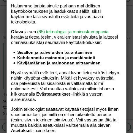
Haluamme tarjota sinulle parhaan mahdollisen
käyttökokemuksen ja laadukkaat sisällöt, siksi
vierailija
käytämme tällä sivustolla evästeitä ja vastaavia
teknologioita.
Vieras
Otava
ja sen
(95) teknologia- ja mainoskumppania
keräävät tietoa (esim. vierailemis­tasi sivuista ja laitteesi
15.06.2026
#233
ominaisuuk­sista) seuraaviin käyttötarkoituksiin:
Alkuperäinen kirjoittaja
vierailija
:
Sisällön ja palveluiden parantaminen
Kohdennettu mainonta ja markkinointi
Googlasin. Hän on nainen ja lesbo, ei transsukupuolinen.
Kävijämäärien ja mainonnan mittaaminen
Lesbonaisena hän tuskin olisi ollut transnaisista tai -
miehistä kiinnostunut. Nykyään monet lesbonaiset
Hyväksymällä evästeet, annat luvan tietojesi käsittelyyn
vastustavat transaktivismia ja pitävät sitä naisten
näihin käyttötarkoituksiin. Mikäli et hyväksy evästeitä,
oikeuksien vastaisena. Ap
osa palveluista tai sisällöistä ei välttämättä toimi
optimaalisesti. Voit muuttaa valintojasi milloin tahansa
klikkaamalla
Evästeasetukset
-linkkiä sivuston
Tuo ehkä selittää miksi tanssija Isabelle Duncan oli
alareunassa.
sanonut ettei ole koskaan tuntenut häntä vai oliko asia
toisinpäin.
Jotkin teknologiat saattavat käyttää tietojasi myös ilman
Selasin nettiä ja löysin dokumentin Yle Areenalta.
suostumustasi, jos niillä on siihen oikeutettu peruste
(esim. sivun tekninen toimivuus). Voit vastustaa tätä tai
muuttaa kaikkia asetuksiasi valitsemalla alla olevan
Ilmoita asiaton viesti
Vastaa
Asetukset
-painikkeen.