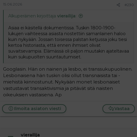
15.06.2026
#230
Alkuperäinen kirjoittaja
vierailija
:
Asiaa ei käsitellä dokumentissa. Tuskin 1800-1900-
lukujen vaihteessa asiasta nostettiin samanlainen haloo
kuin nykyään. Jossain toisessa palstan ketjussa joku tiesi
kertoa historiasta, että ennen ihmiset olivat
suvaitsevampia. Elämässä oli paljon muutakin ajateltavaa
kuin sukupuolten suuntautumiset.
Googlasin. Hän on nainen ja lesbo, ei transsukupuolinen.
Lesbonaisena hän tuskin olisi ollut transnaisista tai -
miehistä kiinnostunut. Nykyään monet lesbonaiset
vastustavat transaktivismia ja pitävät sitä naisten
oikeuksien vastaisena. Ap
Ilmoita asiaton viesti
Vastaa
vierailija