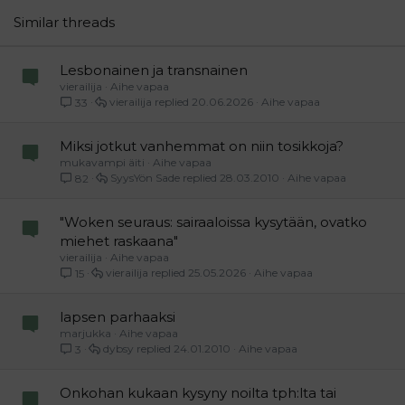
26
Trebuchet MS
Similar threads
Verdana
Lesbonainen ja transnainen
vierailija
Aihe vapaa
vierailija
20.06.2026
Aihe vapaa
33
Miksi jotkut vanhemmat on niin tosikkoja?
mukavampi äiti
Aihe vapaa
SyysYön Sade
28.03.2010
Aihe vapaa
82
"Woken seuraus: sairaaloissa kysytään, ovatko
miehet raskaana"
vierailija
Aihe vapaa
vierailija
25.05.2026
Aihe vapaa
15
lapsen parhaaksi
marjukka
Aihe vapaa
dybsy
24.01.2010
Aihe vapaa
3
Onkohan kukaan kysyny noilta tph:lta tai