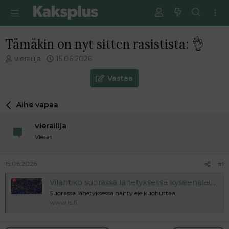
Tämäkin on nyt sitten rasistista: 👌
V
E
vierailija
15.06.2026
i
n
e
s
Vastaa
s
i
t
m
Aihe vapaa
i
m
k
ä
vierailija
e
i
t
n
Vieras
j
e
u
n
15.06.2026
#1
n
v
a
i
Vilahtiko suorassa lähetyksessä kyseenalainen teko? MM-tuomarin elettä kritisoitiin
l
e
Suorassa lähetyksessä nähty ele kuohuttaa.
o
s
www.is.fi
i
t
t
i
t