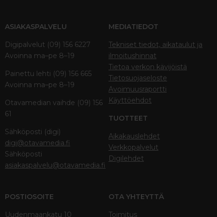
ASIAKASPALVELU
MEDIATIEDOT
Digipalvelut (09) 156 6227
Tekniset tiedot, aikataulut ja
Avoinna ma–pe 8–19
ilmoitushinnat
Tietoa verkon kävijöistä
Painettu lehti (09) 156 665
Tietosuojaseloste
Avoinna ma–pe 8–19
Avoimuusraportti
Käyttöehdot
Otavamedian vaihde (09) 156
61
TUOTTEET
Sähköposti (digi)
Aikakauslehdet
digi@otavamedia.fi
Verkkopalvelut
Sähköposti
Digilehdet
asiakaspalvelu@otavamedia.fi
POSTIOSOITE
OTA YHTEYTTÄ
Uudenmaankatu 10
Toimitus