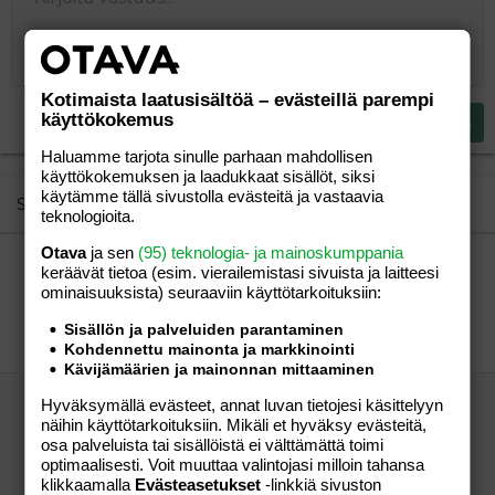
Fontin koko
Tasaus
Lainaus
Tee uudelleen
Lisää video/media
BBCode-näkymä
Tekstiväri
Paragraph format
Lisää taulukko
Poista muotoilu
Kirjasintyyli
Insert horizontal line
Luonnokset
Yliviivaa
Spoiler
Alleviivattu
Koodi
Rivinsisäinen koodi
Rivinsisäinen spoiler
10
Poista luonnos
Book Antiqua
Suurenna sisennystä
Heading 1
Keskitä
12
Courier New
Pienennä sisennystä
Tasaa oikealle
Heading 2
15
Georgia
Kotimaista laatusisältöä – evästeillä parempi
Justify text
käyttökokemus
Heading 3
Lähetä vastaus
18
Tahoma
Haluamme tarjota sinulle parhaan mahdollisen
22
Times New Roman
käyttökokemuksen ja laadukkaat sisällöt, siksi
käytämme tällä sivustolla evästeitä ja vastaavia
26
Trebuchet MS
Similar threads
teknologioita.
Verdana
Otava
ja sen
(95) teknologia- ja mainoskumppania
"Perttu Jussila piilotti peloissaan homoutensa,
keräävät tietoa (esim. vierailemis­tasi sivuista ja laitteesi
kun hän matkasi Qatariin: ”Merkittävä
ominaisuuk­sista) seuraaviin käyttötarkoituksiin:
turvallisuusriski”"
vierailija
Aihe vapaa
Sisällön ja palveluiden parantaminen
vierailija
03.12.2022
Aihe vapaa
55
Kohdennettu mainonta ja markkinointi
Kävijämäärien ja mainonnan mittaaminen
Suomalaisten naisten enemmistö joutuisi
Hyväksymällä evästeet, annat luvan tietojesi käsittelyyn
vankilaan jos Suomen rikoslaki olisi sama kuin
näihin käyttötarkoituksiin. Mikäli et hyväksy evästeitä,
osa palveluista tai sisällöistä ei välttämättä toimi
eräässä musIimivaltiossa
optimaalisesti. Voit muuttaa valintojasi milloin tahansa
vierailija
Aihe vapaa
klikkaamalla
Evästeasetukset
-linkkiä sivuston
vierailija
21.11.2022
Aihe vapaa
4