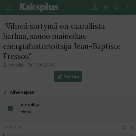
"Vihreä siirtymä on vaarallista
harhaa, sanoo maineikas
energiahistorioitsija Jean-Baptiste
Fressoz"
V
E
vierailija
15.06.2026
i
n
e
s
Vastaa
s
i
t
m
Aihe vapaa
i
m
k
ä
vierailija
e
i
t
n
Vieras
j
e
u
n
15.06.2026
#1
n
v
a
i