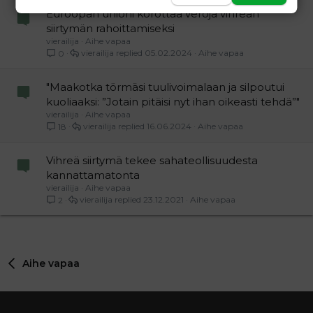
Euroopan unioni korottaa veroja vihreän
siirtymän rahoittamiseksi
vierailija
Aihe vapaa
vierailija
05.02.2024
Aihe vapaa
0
"Maakotka törmäsi tuulivoimalaan ja silpoutui
kuoliaaksi: ”Jotain pitäisi nyt ihan oikeasti tehdä”"
vierailija
Aihe vapaa
vierailija
16.06.2024
Aihe vapaa
18
Vihreä siirtymä tekee sahateollisuudesta
kannattamatonta
vierailija
Aihe vapaa
vierailija
23.12.2021
Aihe vapaa
2
Aihe vapaa