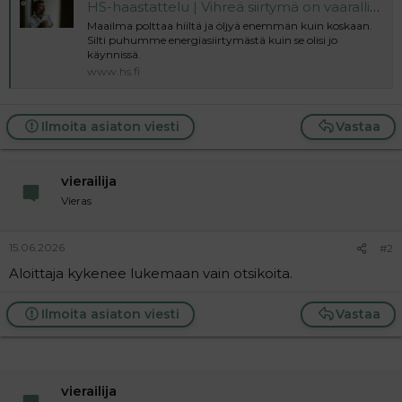
HS-haastattelu | Vihreä siirtymä on vaarallista harhaa, sanoo maineikas energiahistorioitsija Jean-Baptiste Fressoz
l
e
Maailma polttaa hiiltä ja öljyä enemmän kuin koskaan.
o
s
Silti puhumme energiasiirtymästä kuin se olisi jo
i
t
käynnissä.
t
i
www.hs.fi
t
a
j
Ilmoita asiaton viesti
Vastaa
a
vierailija
Vieras
15.06.2026
#2
Aloittaja kykenee lukemaan vain otsikoita.
Ilmoita asiaton viesti
Vastaa
vierailija