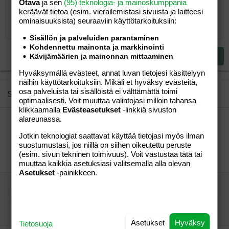
Fontin koko
Tasaus
Lainaus
Tee uudelleen
Lisää video/media
BBCode-näkymä
Tekstiväri
Paragraph format
Lisää taulukko
Poista muotoilu
Kirjasintyyli
Insert horizontal line
Luonnokset
Yliviivaa
Spoiler
Alleviivattu
Koodi
Rivinsisäinen koodi
Rivinsisäinen spoiler
Otava
ja sen
(95) teknologia- ja mainoskumppania
keräävät tietoa (esim. vierailemis­tasi sivuista ja laitteesi
10
Poista luonnos
Book Antiqua
Suurenna sisennystä
Heading 1
Keskitä
ominaisuuk­sista) seuraaviin käyttötarkoituksiin:
12
Courier New
Pienennä sisennystä
Tasaa oikealle
Sisällön ja palveluiden parantaminen
Heading 2
15
Georgia
Kohdennettu mainonta ja markkinointi
Justify text
Heading 3
Lähetä vastaus
Kävijämäärien ja mainonnan mittaaminen
18
Tahoma
Hyväksymällä evästeet, annat luvan tietojesi käsittelyyn
22
Times New Roman
näihin käyttötarkoituksiin. Mikäli et hyväksy evästeitä,
26
osa palveluista tai sisällöistä ei välttämättä toimi
Trebuchet MS
Similar threads
optimaalisesti. Voit muuttaa valintojasi milloin tahansa
Verdana
klikkaamalla
Evästeasetukset
-linkkiä sivuston
alareunassa.
"HS Siuntiossa|Brittiyhtiö suunnittelee
aurinkopaneelikenttää valtakunnallisesti
Jotkin teknologiat saattavat käyttää tietojasi myös ilman
arvokkaalle maisema-alueelle."
suostumustasi, jos niillä on siihen oikeutettu peruste
vierailija
Aihe vapaa
(esim. sivun tekninen toimivuus). Voit vastustaa tätä tai
vierailija
01.02.2025
Aihe vapaa
0
muuttaa kaikkia asetuksiasi valitsemalla alla olevan
Asetukset
-painikkeen.
Vihreä siirtymä aiheuttaa voimakkaan ruoan
hinnannousun
vierailija
Aihe vapaa
vierailija
19.12.2024
Aihe vapaa
10
Asetukset
Hyväksy
Tietosuoja