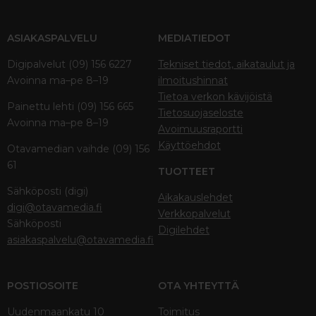
ASIAKASPALVELU
MEDIATIEDOT
Digipalvelut (09) 156 6227
Tekniset tiedot, aikataulut ja
Avoinna ma–pe 8–19
ilmoitushinnat
Tietoa verkon kävijöistä
Painettu lehti (09) 156 665
Tietosuojaseloste
Avoinna ma–pe 8–19
Avoimuusraportti
Käyttöehdot
Otavamedian vaihde (09) 156
61
TUOTTEET
Sähköposti (digi)
Aikakauslehdet
digi@otavamedia.fi
Verkkopalvelut
Sähköposti
Digilehdet
asiakaspalvelu@otavamedia.fi
POSTIOSOITE
OTA YHTEYTTÄ
Uudenmaankatu 10
Toimitus