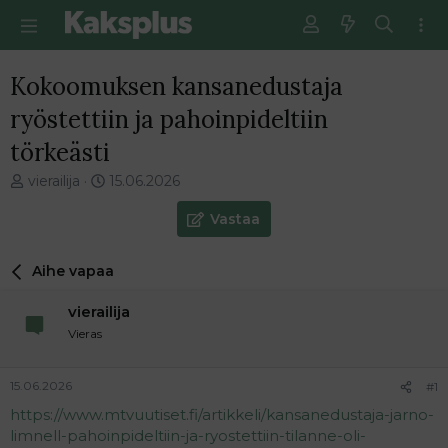
Kokoomuksen kansanedustaja
ryöstettiin ja pahoinpideltiin
törkeästi
V
E
vierailija
15.06.2026
i
n
e
s
Vastaa
s
i
t
m
Aihe vapaa
i
m
k
ä
vierailija
e
i
t
n
Vieras
j
e
u
n
15.06.2026
#1
n
v
a
i
https://www.mtvuutiset.fi/artikkeli/kansanedustaja-jarno-
l
e
limnell-pahoinpideltiin-ja-ryostettiin-tilanne-oli-
o
s