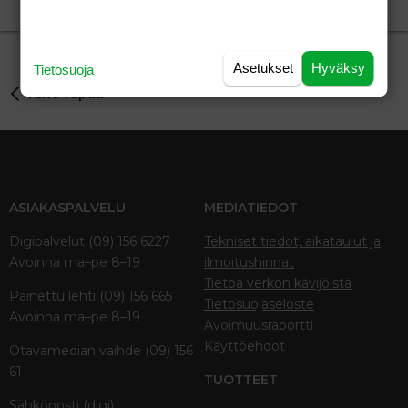
Echo
22.12.2025
Aihe vapaa
11
Asetukset
Hyväksy
Tietosuoja
Aihe vapaa
ASIAKASPALVELU
MEDIATIEDOT
Digipalvelut (09) 156 6227
Tekniset tiedot, aikataulut ja
Avoinna ma–pe 8–19
ilmoitushinnat
Tietoa verkon kävijöistä
Painettu lehti (09) 156 665
Tietosuojaseloste
Avoinna ma–pe 8–19
Avoimuusraportti
Käyttöehdot
Otavamedian vaihde (09) 156
61
TUOTTEET
Sähköposti (digi)