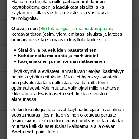
osastolle
Haluamme tarjota sinulle parhaan mahdollisen
käyttökokemuksen ja laadukkaat sisällöt, siksi
vierailija
Aihe vapaa
käytämme tällä sivustolla evästeitä ja vastaavia
vierailija
14.12.2019
Aihe vapaa
1
teknologioita.
Itse houkutellut koirat purivat?
Otava
ja sen
(95) teknologia- ja mainoskumppania
m1es
Aihe vapaa
keräävät tietoa (esim. vierailemis­tasi sivuista ja laitteesi
Elena777
14.12.2019
Aihe vapaa
7
ominaisuuk­sista) seuraaviin käyttötarkoituksiin:
Sisällön ja palveluiden parantaminen
Turkissa viranomaiset löivät ja potkivat somaIeja
Kohdennettu mainonta ja markkinointi
vierailija
Aihe vapaa
Kävijämäärien ja mainonnan mittaaminen
Palstapesu
13.12.2022
Aihe vapaa
3
Hyväksymällä evästeet, annat luvan tietojesi käsittelyyn
näihin käyttötarkoituksiin. Mikäli et hyväksy evästeitä,
"Kokoomuksen kansanedustajan mukaan
osa palveluista tai sisällöistä ei välttämättä toimi
pysyvä oleskelulupa tai kansalaisuus pitää
optimaalisesti. Voit muuttaa valintojasi milloin tahansa
ansaita sitoutumisella, työllä ja kielitaidolla"
klikkaamalla
Evästeasetukset
-linkkiä sivuston
vierailija
Aihe vapaa
alareunassa.
vierailija
02.09.2025
Aihe vapaa
12
Jotkin teknologiat saattavat käyttää tietojasi myös ilman
suostumustasi, jos niillä on siihen oikeutettu peruste
Jos joku joskus äänesti tuota jolla viiraa todella
(esim. sivun tekninen toimivuus). Voit vastustaa tätä tai
pahasti niin kyllä nyt ketuttaa: ”Ano Turtiainen
muuttaa kaikkia asetuksiasi valitsemalla alla olevan
uhosi valmiudestaan taistella Suomea vastaan”
Asetukset
-painikkeen.
Anolla kilahti
Aihe vapaa