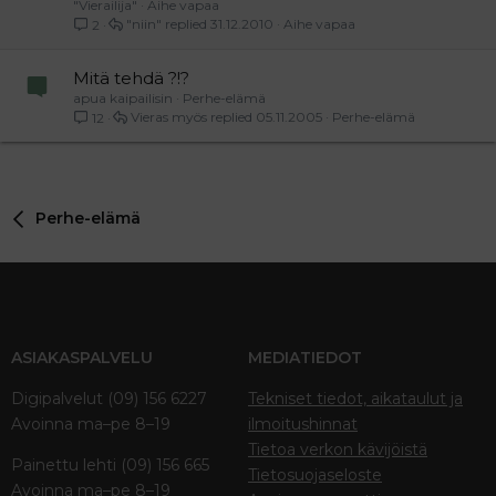
"Vierailija"
Aihe vapaa
"niin"
31.12.2010
Aihe vapaa
2
Mitä tehdä ?!?
apua kaipailisin
Perhe-elämä
Vieras myös
05.11.2005
Perhe-elämä
12
Perhe-elämä
ASIAKASPALVELU
MEDIATIEDOT
Digipalvelut (09) 156 6227
Tekniset tiedot, aikataulut ja
Avoinna ma–pe 8–19
ilmoitushinnat
Tietoa verkon kävijöistä
Painettu lehti (09) 156 665
Tietosuojaseloste
Avoinna ma–pe 8–19