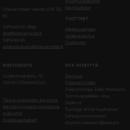
Avoimuusraportti
Käyttöehdot
Otavamedian vaihde (09) 156
61
TUOTTEET
Sähköposti (digi)
Aikakauslehdet
digi@otavamedia.fi
Verkkopalvelut
Sähköposti
Digilehdet
asiakaspalvelu@otavamedia.fi
POSTIOSOITE
OTA YHTEYTTÄ
Uudenmaankatu 10
Toimitus
00015 OTAVAMEDIA
Palautelomake
Päätoimittaja: Erkki Meriluoto
Toimituspäällikkö: Anu
Tietoa evästeiden käytöstä
Vaskimo
Käyttäytymiseen perustuva
Tuottaja: Anna Huuhtanen
mainonta
Sähköpostiosoitteet:
Evästeasetukset
etunimi.sukunimi@otava.fi