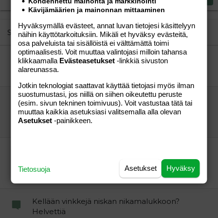
18
Kohdennettu mainonta ja markkinointi
Tahoma
Kävijämäärien ja mainonnan mittaaminen
22
Times New Roman
Hyväksymällä evästeet, annat luvan tietojesi käsittelyyn
26
Trebuchet MS
Similar threads
näihin käyttötarkoituksiin. Mikäli et hyväksy evästeitä,
osa palveluista tai sisällöistä ei välttämättä toimi
Verdana
optimaalisesti. Voit muuttaa valintojasi milloin tahansa
kun mitkään viljat ei käy...
klikkaamalla
Evästeasetukset
-linkkiä sivuston
maiskuttelija
Perhe-elämä
alareunassa.
maiskuttelija
24.04.2010
Perhe-elämä
11
Jotkin teknologiat saattavat käyttää tietojasi myös ilman
suostumustasi, jos niillä on siihen oikeutettu peruste
Puhtaat tuotteet allergiselle ja muita
(esim. sivun tekninen toimivuus). Voit vastustaa tätä tai
kauppareissuvinkkejä
muuttaa kaikkia asetuksiasi valitsemalla alla olevan
Luppis
Perhe-elämä
Asetukset
-painikkeen.
Luppis
30.04.2009
Perhe-elämä
23
Kellään vinkkejä niskan nikamalukkoon?
Helvettiä
Asetukset
Hyväksy
Tietosuoja
"äiskä"
Aihe vapaa
ap aloittaja
31.12.2010
Aihe vapaa
5
Kellään vinkkejä niskan nikamalukkoon?
Helvettiä