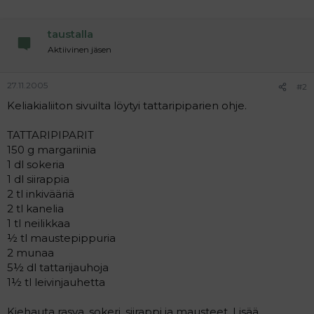
a
j
a
taustalla
Aktiivinen jäsen
27.11.2005
#2
Keliakialiiton sivuilta löytyi tattaripiparien ohje.
TATTARIPIPARIT
150 g margariinia
1 dl sokeria
1 dl siirappia
2 tl inkivääriä
2 tl kanelia
1 tl neilikkaa
½ tl maustepippuria
2 munaa
5½ dl tattarijauhoja
1½ tl leivinjauhetta
Kiehauta rasva, sokeri, siirappi ja mausteet. Lisää