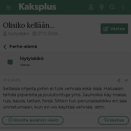
Olisiko kellään...
Vastaa
V
E
löytyiskikö
27.11.2005
i
n
e
s
Perhe-elämä
s
i
t
m
löytyiskikö
i
m
Vieras
k
ä
e
i
t
n
27.11.2005
#1
j
e
Sellaisia ohjeita joihin ei tule vehnää eikä riisiä. Haluaisin
u
n
tehdä pipareita ja joulutorttuja yms. Jauhoiksi käy maissi,
n
v
a
i
ruis, kaura, tattari, hirssi. Sitten tuo perunalaatikko en saa
l
e
onnistumaan, kun en voi käyttää vehnää. :attn:
o
s
i
t
Ilmoita asiaton viesti
Vastaa
t
i
t