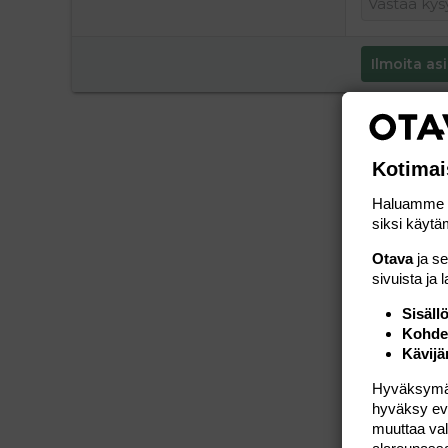
Ilmoita asi
Kotimai
Haluamme ta
siksi käytäm
Otava
ja s
sivuista ja 
Sisäll
Kohden
Kävijä
Hyväksymällä
hyväksy eväs
muuttaa val