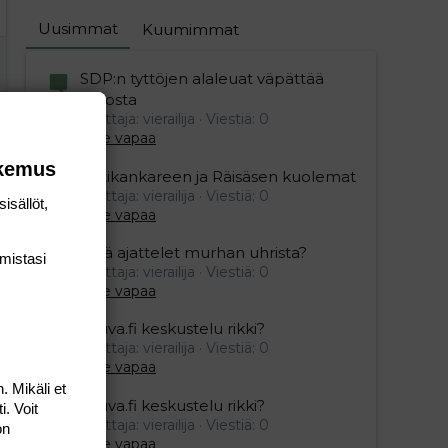
Uusimmat
Kuumimmat
SDP:n tyttöjen alaleuat väpättää
pelosta
Aloittaja: vierailija
Viestiä: 0
Aihe vapaa
okemus
Ristikankareen ja Räisäsen kuolemat
Aloittaja: vierailija
Viestiä: 0
isällöt,
Aihe vapaa
Mitä ajattelet murhan uhrista?
mis­tasi
Aloittaja: vierailija
Viestiä: 0
Aihe vapaa
Vauva.fi keskustelu rikki?
Aloittaja: vierailija
Viestiä: 0
Aihe vapaa
. Mikäli et
Vauva.fi keskustelu rikki?
i. Voit
Aloittaja: vierailija
Viestiä: 0
on
Aihe vapaa