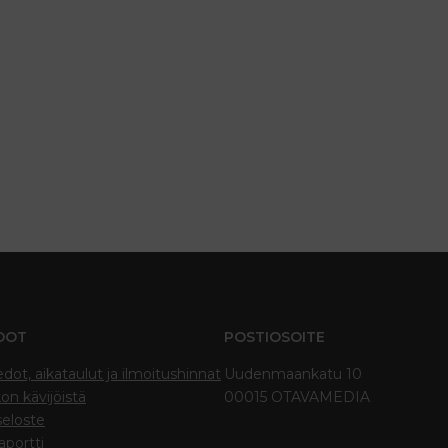
DOT
POSTIOSOITE
edot, aikataulut ja ilmoitushinnat
Uudenmaankatu 10
on kävijöistä
00015 OTAVAMEDIA
seloste
portti