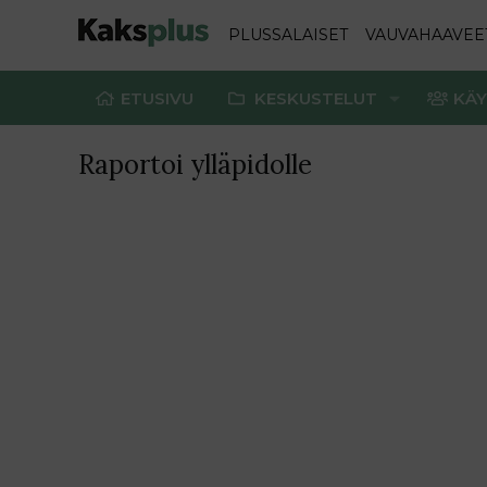
PLUSSALAISET
VAUVAHAAVEE
ETUSIVU
KESKUSTELUT
KÄY
Raportoi ylläpidolle