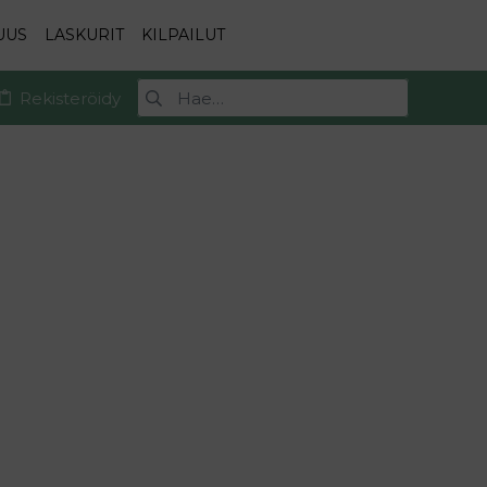
UUS
LASKURIT
KILPAILUT
Rekisteröidy