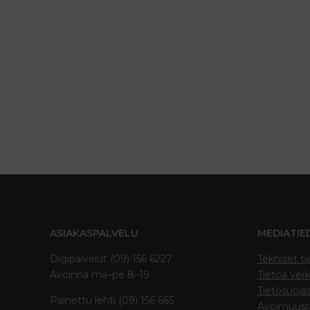
ASIAKASPALVELU
MEDIATIE
Digipalvelut (09) 156 6227
Tekniset ti
Avoinna ma–pe 8–19
Tietoa verk
Tietosuoja
Painettu lehti (09) 156 665
Avoimuusra