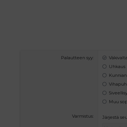
Palautteen syy
Väkivalt
Uhkaus
Kunnian
Vihapuh
Siveelli
Muu so
Varmistus
Järjestä s