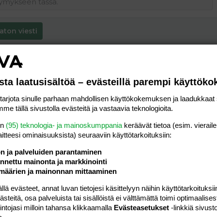
aton viesti
sta laatusisältöä – evästeillä parempi käyttök
rjota sinulle parhaan mahdollisen käyttökokemuksen ja laadukkaat s
me tällä sivustolla evästeitä ja vastaavia teknologioita.
en
(95) teknologia- ja mainoskumppania
keräävät tietoa (esim. vieraile
laitteesi ominaisuuk­sista) seuraaviin käyttötarkoituksiin:
ön ja palveluiden parantaminen
nettu mainonta ja markkinointi
määrien ja mainonnan mittaaminen
 evästeet, annat luvan tietojesi käsittelyyn näihin käyttötarkoituksiin
teitä, osa palveluista tai sisällöistä ei välttämättä toimi optimaalisest
intojasi milloin tahansa klikkaamalla
Evästeasetukset
-linkkiä sivust