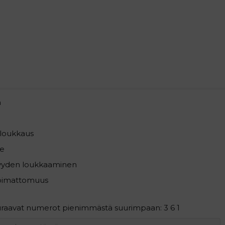
a
loukkaus
e
syyden loukkaaminen
pimattomuus
euraavat numerot pienimmästä suurimpaan: 3 6 1