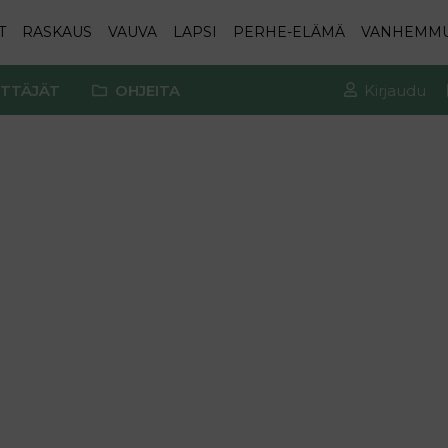
T
RASKAUS
VAUVA
LAPSI
PERHE-ELÄMÄ
VANHEMM
TTÄJÄT
OHJEITA
Kirjaudu