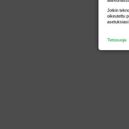
alareunass
Jotkin tekno
oikeutettu 
asetuksiasi
Tietosuoja