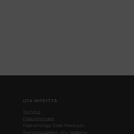
OTA YHTEYTTÄ
Toimitus
Palautelomake
Päätoimittaja: Erkki Meriluoto
Toimituspäällikkö: Anu Vaskimo