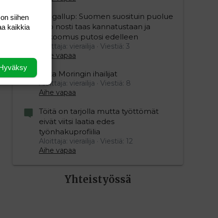
Yle gallup: Suomen suosituin puolue
 on siihen
Sdp nosti taas kannatustaan ja
aa kaikkia
kokoomus putosi edelleen
Aloittaja: vierailija
Viestiä: 3
Aihe vapaa
Hyväksy
Mika Moringin ihailijat
Aloittaja: vierailija
Viestiä: 8
Aihe vapaa
Töitä on tarjolla mutta työttömät
eivät viitsi laatia edes
työnhakuprofiilia
Aloittaja: vierailija
Viestiä: 12
Aihe vapaa
Yhteistyössä