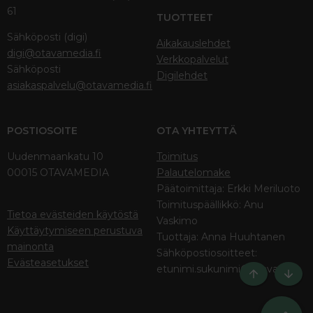
61
TUOTTEET
Sähköposti (digi)
Aikakauslehdet
digi@otavamedia.fi
Verkkopalvelut
Sähköposti
Digilehdet
asiakaspalvelu@otavamedia.fi
POSTIOSOITE
OTA YHTEYTTÄ
Uudenmaankatu 10
Toimitus
00015 OTAVAMEDIA
Palautelomake
Päätoimittaja: Erkki Meriluoto
Toimituspäällikkö: Anu
Tietoa evästeiden käytöstä
Vaskimo
Käyttäytymiseen perustuva
Tuottaja: Anna Huuhtanen
mainonta
Sähköpostiosoitteet:
Evästeasetukset
etunimi.sukunimi@otava.fi
Ylös
Bott