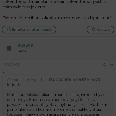
sokerittomat tai ainakin melkein sokerittomat pastillit
esim xylidents ja extra..
Dietorellet on ihan sokerittomia samoin kun light limut!!
Ilmoita asiaton viesti
Vastaa
SuSu79
Jäsen
17.02.2005
#8
\
Alkuperäinen kirjoittaja
17.02.2005 klo 09:57 kirsi76
kirjoitti
:
Mulla kuus viikkoa takana ilman suklaata, ihmeen hyvin
on mennyt. Ennen iso sininen ei säilynyt kaapissa
päivääkään, kaikki oli syötävä nyt heti ja äkkiä! Mutta kun
paino lukema on kolminumeroinen, on pakko yrittää
tosissaan. Karkkia syön aika paljon vieläkin, pussia ei