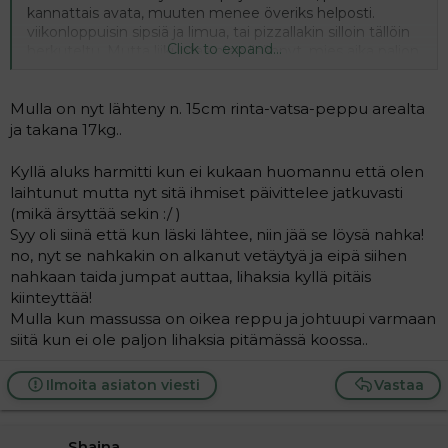
kannattais avata, muuten menee överiks helposti.
viikonloppuisin sipsiä ja limua, tai pizzallakin silloin tällöin
Click to expand...
herkuteltu. Mutta liikuntaa olen lisännyt, mies aika paljon
menoissaan, niin ei edes joka päivä pääse lenkkeileen.
Mahdollisuuksien mukaan kuitenkin. kuuden viikon tulos
-5 kg näillä konstein, ei pidä valittaa.
Mulla on nyt lähteny n. 15cm rinta-vatsa-peppu arealta
Mua vaan ihmetyttää yks asia, eli jos metrimitta ei riitä
ja takana 17kg..
vatsan ympärystä mittaamaan, ja jos tästä oikeesti
laihdun vaiks nyt 30 kg, niin mihin mun roikkumakkarani
Kyllä aluks harmitti kun ei kukaan huomannu että olen
katoaa??! Voinko oikeesti pienentyä niin ettei läskit jää
laihtunut mutta nyt sitä ihmiset päivittelee jatkuvasti
roikkumaan? Vaatisko vatsajumppaa paljonkin, ei taitais
(mikä ärsyttää sekin :/ )
pelkät lenkkeilyt auttaa? kolmen pienen lapsen kanssa
Syy oli siinä että kun läski lähtee, niin jää se löysä nahka!
kun ei paljoa jumppasaleille lähdetä, varsinkin kun
no, nyt se nahkakin on alkanut vetäytyä ja eipä siihen
paikkakunnaltamme ei edes löydy!
nahkaan taida jumpat auttaa, lihaksia kyllä pitäis
kiinteyttää!
Mulla kun massussa on oikea reppu ja johtuupi varmaan
siitä kun ei ole paljon lihaksia pitämässä koossa..
Ilmoita asiaton viesti
Vastaa
Shaina