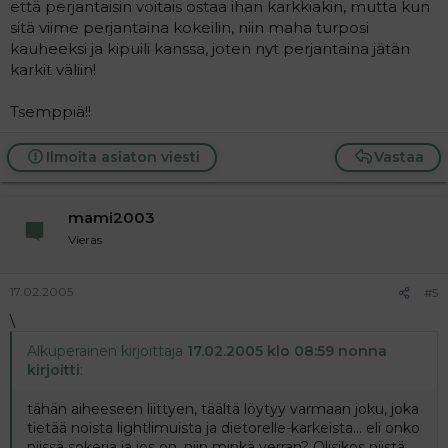
että perjantaisin voitais ostaa ihan karkkiakin, mutta kun
sitä viime perjantaina kokeilin, niin maha turposi
kauheeksi ja kipuili kanssa, joten nyt perjantaina jätän
karkit väliin!
Tsemppiä!!
Ilmoita asiaton viesti
Vastaa
mami2003
Vieras
17.02.2005
#5
\
Alkuperäinen kirjoittaja
17.02.2005 klo 08:59 nonna
kirjoitti
:
tähän aiheeseen liittyen, täältä löytyy varmaan joku, joka
tietää noista lightlimuista ja dietorelle-karkeista... eli onko
niissä sokeria ja jos on, niin minkä verran? Olisikos niistä