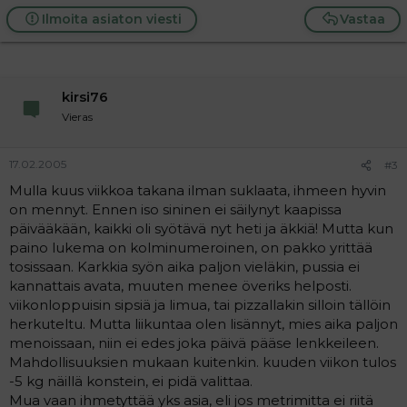
Ilmoita asiaton viesti
Vastaa
kirsi76
Vieras
17.02.2005
#3
Mulla kuus viikkoa takana ilman suklaata, ihmeen hyvin
on mennyt. Ennen iso sininen ei säilynyt kaapissa
päivääkään, kaikki oli syötävä nyt heti ja äkkiä! Mutta kun
paino lukema on kolminumeroinen, on pakko yrittää
tosissaan. Karkkia syön aika paljon vieläkin, pussia ei
kannattais avata, muuten menee överiks helposti.
viikonloppuisin sipsiä ja limua, tai pizzallakin silloin tällöin
herkuteltu. Mutta liikuntaa olen lisännyt, mies aika paljon
menoissaan, niin ei edes joka päivä pääse lenkkeileen.
Mahdollisuuksien mukaan kuitenkin. kuuden viikon tulos
-5 kg näillä konstein, ei pidä valittaa.
Mua vaan ihmetyttää yks asia, eli jos metrimitta ei riitä