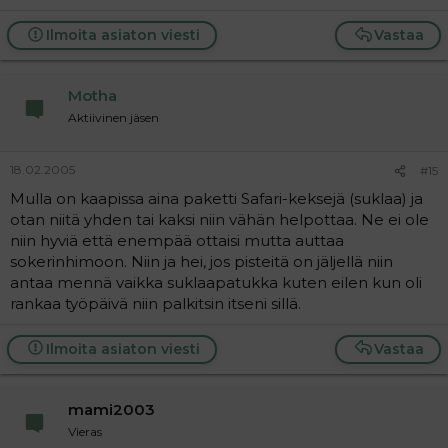
Ilmoita asiaton viesti
Vastaa
Motha
Aktiivinen jäsen
18.02.2005
#15
Mulla on kaapissa aina paketti Safari-keksejä (suklaa) ja
otan niitä yhden tai kaksi niin vähän helpottaa. Ne ei ole
niin hyviä että enempää ottaisi mutta auttaa
sokerinhimoon. Niin ja hei, jos pisteitä on jäljellä niin
antaa mennä vaikka suklaapatukka kuten eilen kun oli
rankaa työpäivä niin palkitsin itseni sillä.
Ilmoita asiaton viesti
Vastaa
mami2003
Vieras