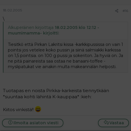
18.02.2005
#16
\
Alkuperäinen kirjoittaja
18.02.2005 klo 12:12 -
muumimamma- kirjoitti
:
Tiesitkö että Pirkan Lakritsi kissa -karkkipussissa on vain 1
pointsi jos vetelee koko pussin ja siinä salmiakki karkissa
on 1,5 pointsia. on 100 g pussi ja sokeriton. Ja hyviä on. Ja
ne pitä painareista saa ostaa ne banaani-toffee -
myslipatukat vie ainakin multa makeannälän helposti.
Tuotapas en noista Pirkka-karkeista tiennytkään
*suuntaa kohti lähintä K-kauppaa* :kieh:
Kiitos vinkistä!!
Ilmoita asiaton viesti
Vastaa