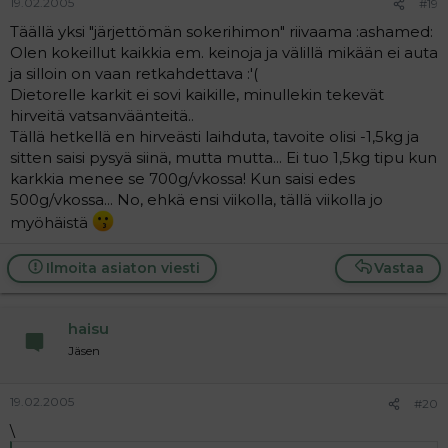
19.02.2005
#19
Täällä yksi "järjettömän sokerihimon" riivaama :ashamed:
Olen kokeillut kaikkia em. keinoja ja välillä mikään ei auta
ja silloin on vaan retkahdettava :'(
Dietorelle karkit ei sovi kaikille, minullekin tekevät
hirveitä vatsanväänteitä..
Tällä hetkellä en hirveästi laihduta, tavoite olisi -1,5kg ja
sitten saisi pysyä siinä, mutta mutta... Ei tuo 1,5kg tipu kun
karkkia menee se 700g/vkossa! Kun saisi edes
500g/vkossa... No, ehkä ensi viikolla, tällä viikolla jo
myöhäistä
Ilmoita asiaton viesti
Vastaa
haisu
Jäsen
19.02.2005
#20
\