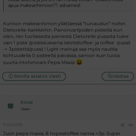
apua makeanhimoon?? :ashamed:
Kunnon makeanhimon yllättäessä "turvaudun" noihin
Dietorelle-karkkeihin. Painonvartijoiden pisteillä kun
olen, niin tuollaisesta pienestä Dietorelle pussista tulee
vain 1 piste (poikkeuksena lakritsitoffee- ja toffee -pussit
-> 3pistettä/pussi) ! Light-mehuja saa myös nauttia
kohtuudella 0 pisteellä päivässä, samoin kuin tuota
suurta intohimoani Pepsi Maxia
Ilmoita asiaton viesti
Vastaa
Kisse
Jäsen
17.02.2005
#6
Juon pepsi maxia, 8 hopeatoffee namia =3p. Super