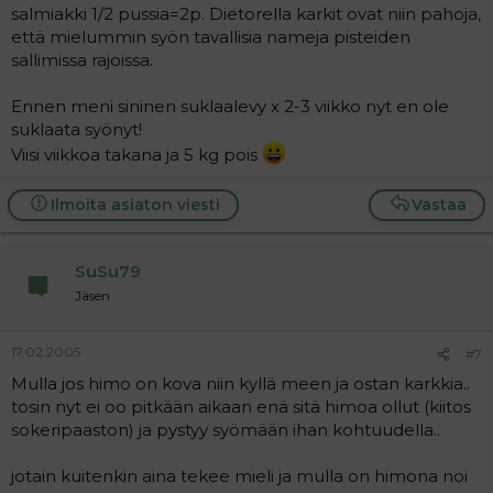
salmiakki 1/2 pussia=2p. Dietorella karkit ovat niin pahoja,
että mielummin syön tavallisia nameja pisteiden
sallimissa rajoissa.
Ennen meni sininen suklaalevy x 2-3 viikko nyt en ole
suklaata syönyt!
Viisi viikkoa takana ja 5 kg pois
Ilmoita asiaton viesti
Vastaa
SuSu79
Jäsen
17.02.2005
#7
Mulla jos himo on kova niin kyllä meen ja ostan karkkia..
tosin nyt ei oo pitkään aikaan enä sitä himoa ollut (kiitos
sokeripaaston) ja pystyy syömään ihan kohtuudella..
jotain kuitenkin aina tekee mieli ja mulla on himona noi