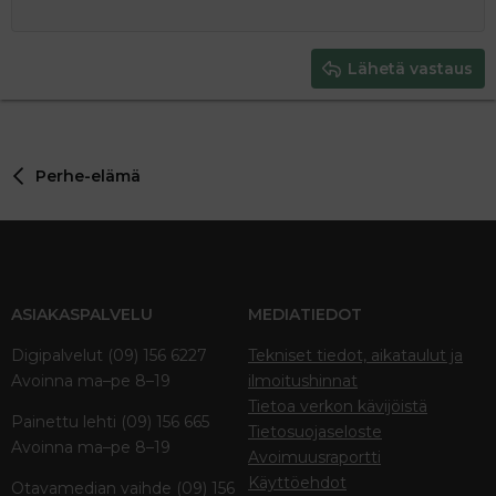
12
Courier New
Pienennä sisennystä
Tasaa oikealle
Heading 2
15
Georgia
Justify text
Heading 3
Lähetä vastaus
18
Tahoma
22
Times New Roman
26
Trebuchet MS
Perhe-elämä
Verdana
ASIAKASPALVELU
MEDIATIEDOT
Digipalvelut (09) 156 6227
Tekniset tiedot, aikataulut ja
Avoinna ma–pe 8–19
ilmoitushinnat
Tietoa verkon kävijöistä
Painettu lehti (09) 156 665
Tietosuojaseloste
Avoinna ma–pe 8–19
Avoimuusraportti
Käyttöehdot
Otavamedian vaihde (09) 156