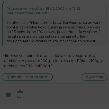
\
Alkuperäinen kirjoittaja
18.02.2005 klo 12:12 -
muumimamma- kirjoitti
:
Tiesitkö että Pirkan Lakritsi kissa -karkkipussissa on vain 1
pointsi jos vetelee koko pussin ja siinä salmiakki karkissa
on 1,5 pointsia. on 100 g pussi ja sokeriton. Ja hyviä on. Ja
ne pitä painareista saa ostaa ne banaani-toffee -
myslipatukat vie ainakin multa makeannälän helposti.
Miten se voi noin olla, kun sekä lakritsikissojen, että
salmiakkien pussi on 100g ja kissoissa on 110kcal/100g ja
salmiakeissa 100kcal/100g ?
Ilmoita asiaton viesti
Vastaa
piia
Jäsen