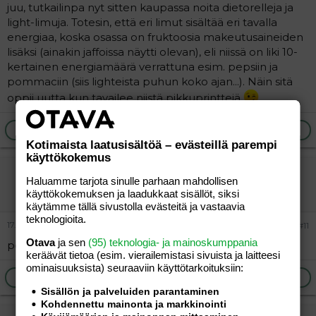
juu, tutkailinpa nyt sitten kaupassa noita dietorelleja ja
light-limuja. Totesin, että eri limut sisältää eri tavalla
energiaa, koska osassa on fruktoosia makeutusaineiden
lisäksi (ainakin jaffoissa näytti olevan), eli niissä on liki 10-
kertainen energiamäärä verrattuna esim. pepsiin ja
pommaciin (siis lighteista puhun koko ajan...). Näin sitä
oppii uutta kun tavailee niistä pikkuprinttejä
Ilmoita asiaton viesti
Vastaa
Kotimaista laatusisältöä – evästeillä parempi
käyttökokemus
Möömö
Haluamme tarjota sinulle parhaan mahdollisen
Jäsen
käyttökokemuksen ja laadukkaat sisällöt, siksi
käytämme tällä sivustolla evästeitä ja vastaavia
teknologioita.
17.02.2005
#11
Otava
ja sen
(95) teknologia- ja mainoskumppania
pepsi max on ihan hyvä
keräävät tietoa (esim. vierailemis­tasi sivuista ja laitteesi
ominaisuuk­sista) seuraaviin käyttötarkoituksiin:
Ilmoita asiaton viesti
Vastaa
Sisällön ja palveluiden parantaminen
Kohdennettu mainonta ja markkinointi