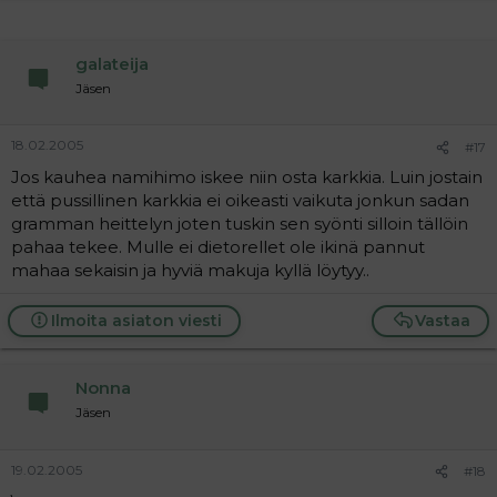
galateija
Jäsen
18.02.2005
#17
Jos kauhea namihimo iskee niin osta karkkia. Luin jostain
että pussillinen karkkia ei oikeasti vaikuta jonkun sadan
gramman heittelyn joten tuskin sen syönti silloin tällöin
pahaa tekee. Mulle ei dietorellet ole ikinä pannut
mahaa sekaisin ja hyviä makuja kyllä löytyy..
Ilmoita asiaton viesti
Vastaa
Nonna
Jäsen
19.02.2005
#18