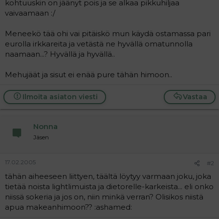
kohtuuskin on jäänyt pois ja se alkaa pikkuhiljaa
a
vaivaamaan :/
j
a
Meneekö tää ohi vai pitäiskö mun käydä ostamassa pari
eurolla irkkareita ja vetästä ne hyvällä omatunnolla
naamaan...? Hyvällä ja hyvällä..
Mehujäät ja sisut ei enää pure tähän himoon..
Ilmoita asiaton viesti
Vastaa
Nonna
Jäsen
17.02.2005
#2
tähän aiheeseen liittyen, täältä löytyy varmaan joku, joka
tietää noista lightlimuista ja dietorelle-karkeista... eli onko
niissä sokeria ja jos on, niin minkä verran? Olisikos niistä
apua makeanhimoon?? :ashamed: