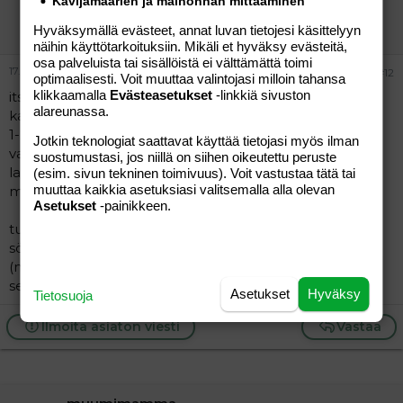
Kävijämäärien ja mainonnan mittaaminen
hiisku
Vieras
Hyväksymällä evästeet, annat luvan tietojesi käsittelyyn
näihin käyttötarkoituksiin. Mikäli et hyväksy evästeitä,
osa palveluista tai sisällöistä ei välttämättä toimi
17.02.2005
#12
optimaalisesti. Voit muuttaa valintojasi milloin tahansa
klikkaamalla
Evästeasetukset
-linkkiä sivuston
itse herkuttelen pepsi maxilla ja ihan normaaleilla
alareunassa.
karkeilla
1-2 x viikko ja vähennän sen vaan pisteitä
Jotkin teknologiat saattavat käyttää tietojasi myös ilman
vaihtelee suklaapatukasta,lakritsimattoon tai
suostumustasi, jos niillä on siihen oikeutettu peruste
lauantaipussi elikkä vaan jotain pientä. myös sisut
(esim. sivun tekninen toimivuus). Voit vastustaa tätä tai
muuttaa kaikkia asetuksiasi valitsemalla alla olevan
menee.
Asetukset
-painikkeen.
tuo on kuitenkin pientä siihen että ennen laihdutusta
söin 7x viikossa suklaalevyn sekä 2-4 kertaa viikossa
(munkkeja tai viinereitä)
sekä torrstaisin sipsipussi
Asetukset
Hyväksy
Tietosuoja
Ilmoita asiaton viesti
Vastaa