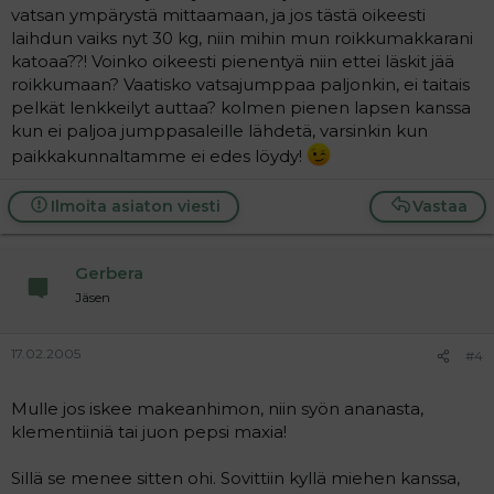
vatsan ympärystä mittaamaan, ja jos tästä oikeesti
laihdun vaiks nyt 30 kg, niin mihin mun roikkumakkarani
katoaa??! Voinko oikeesti pienentyä niin ettei läskit jää
roikkumaan? Vaatisko vatsajumppaa paljonkin, ei taitais
pelkät lenkkeilyt auttaa? kolmen pienen lapsen kanssa
kun ei paljoa jumppasaleille lähdetä, varsinkin kun
paikkakunnaltamme ei edes löydy!
Ilmoita asiaton viesti
Vastaa
Gerbera
Jäsen
17.02.2005
#4
Mulle jos iskee makeanhimon, niin syön ananasta,
klementiiniä tai juon pepsi maxia!
Sillä se menee sitten ohi. Sovittiin kyllä miehen kanssa,