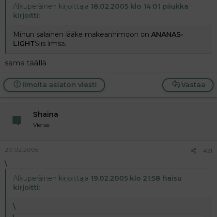
Alkuperäinen kirjoittaja
18.02.2005 klo 14:01 piiukka
kirjoitti
:
Minun salainen lääke makeanhimoon on
ANANAS-
LIGHT
Siis limsa.
sama täällä
Ilmoita asiaton viesti
Vastaa
Shaina
Vieras
20.02.2005
#21
\
Alkuperäinen kirjoittaja
19.02.2005 klo 21:58 haisu
kirjoitti
:
\