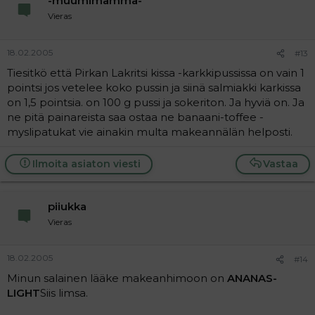
-muumimamma-
Vieras
18.02.2005
#13
Tiesitkö että Pirkan Lakritsi kissa -karkkipussissa on vain 1
pointsi jos vetelee koko pussin ja siinä salmiakki karkissa
on 1,5 pointsia. on 100 g pussi ja sokeriton. Ja hyviä on. Ja
ne pitä painareista saa ostaa ne banaani-toffee -
myslipatukat vie ainakin multa makeannälän helposti.
Ilmoita asiaton viesti
Vastaa
piiukka
Vieras
18.02.2005
#14
Minun salainen lääke makeanhimoon on
ANANAS-
LIGHT
Siis limsa.