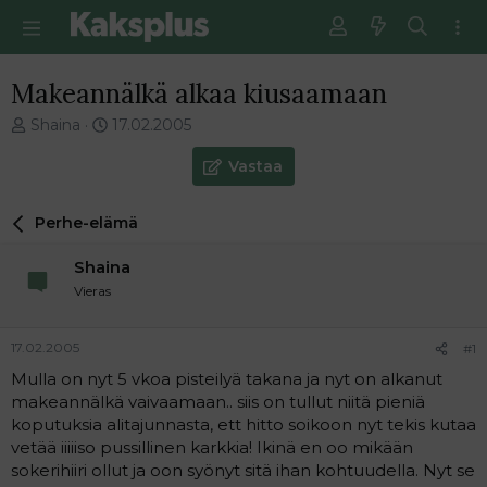
Makeannälkä alkaa kiusaamaan
V
E
Shaina
17.02.2005
i
n
e
s
Vastaa
s
i
t
m
Perhe-elämä
i
m
k
ä
Shaina
e
i
t
n
Vieras
j
e
u
n
17.02.2005
#1
n
v
a
i
Mulla on nyt 5 vkoa pisteilyä takana ja nyt on alkanut
l
e
makeannälkä vaivaamaan.. siis on tullut niitä pieniä
o
s
koputuksia alitajunnasta, ett hitto soikoon nyt tekis kutaa
i
t
vetää iiiiiso pussillinen karkkia! Ikinä en oo mikään
t
i
sokerihiiri ollut ja oon syönyt sitä ihan kohtuudella. Nyt se
t