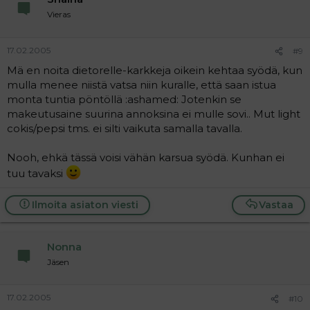
Vieras
17.02.2005
#9
Mä en noita dietorelle-karkkeja oikein kehtaa syödä, kun
mulla menee niistä vatsa niin kuralle, että saan istua
monta tuntia pöntöllä :ashamed: Jotenkin se
makeutusaine suurina annoksina ei mulle sovi.. Mut light
cokis/pepsi tms. ei silti vaikuta samalla tavalla.
Nooh, ehkä tässä voisi vähän karsua syödä. Kunhan ei
tuu tavaksi
Ilmoita asiaton viesti
Vastaa
Nonna
Jäsen
17.02.2005
#10