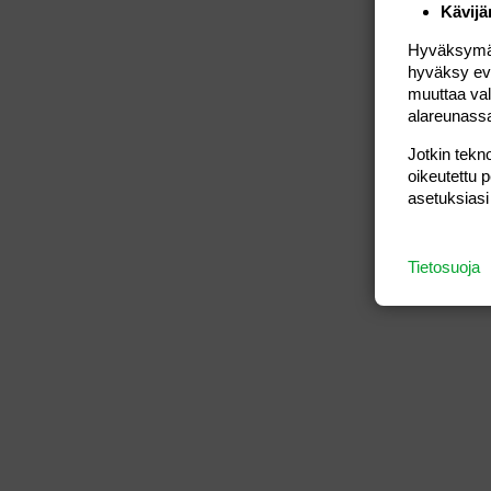
Kävijä
Hyväksymällä
hyväksy eväs
muuttaa val
alareunass
Jotkin tekno
oikeutettu 
asetuksiasi
Tietosuoja