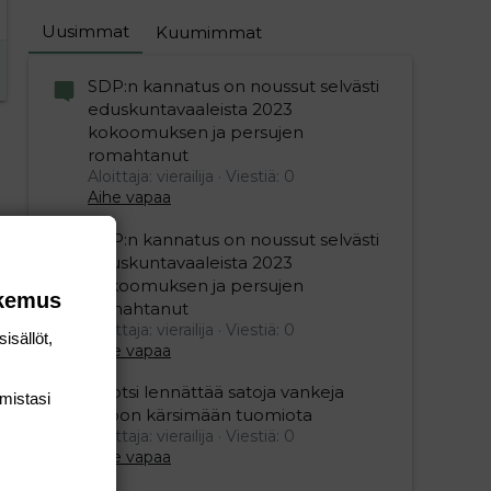
Uusimmat
Kuumimmat
SDP:n kannatus on noussut selvästi
eduskuntavaaleista 2023
kokoomuksen ja persujen
romahtanut
Aloittaja: vierailija
Viestiä: 0
Aihe vapaa
SDP:n kannatus on noussut selvästi
eduskuntavaaleista 2023
kokoomuksen ja persujen
okemus
romahtanut
Aloittaja: vierailija
Viestiä: 0
isällöt,
Aihe vapaa
Ruotsi lennättää satoja vankeja
mis­tasi
Viroon kärsimään tuomiota
Aloittaja: vierailija
Viestiä: 0
Aihe vapaa