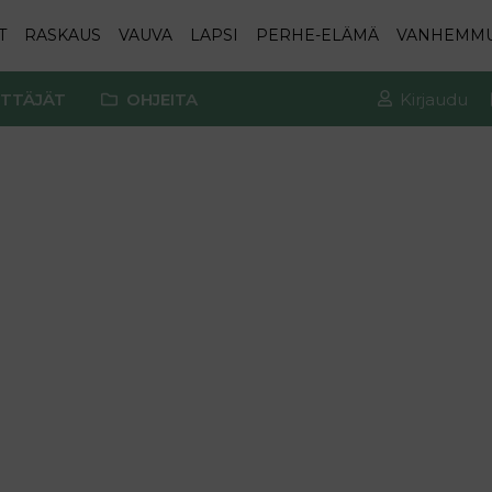
T
RASKAUS
VAUVA
LAPSI
PERHE-ELÄMÄ
VANHEMM
TTÄJÄT
OHJEITA
Kirjaudu