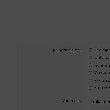
Palautteen syy
Väkivalt
Uhkaus
Kunnian
Vihapuh
Siveelli
Muu so
Varmistus
Kuinka mont