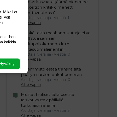
"Talous kasvaa, alijäämä pienenee –
opposition kritiikki menetti
. Mikäli et
uskottavuutensa"
i. Voit
Aloittaja: vierailija
Viestiä: 1
on
Aihe vapaa
”Minkä takia maahanmuuttaja ei voi
 on siihen
osallistua samaan
aa kaikkia
potkupallokerhoon kuin
kantasuomalainenkin?
Aloittaja: vierailija
Viestiä: 0
Aihe vapaa
Hyväksy
Vasemmisto estää transnaisilta
pääsyn naisten pukuhuoneisiin
Aloittaja: vierailija
Viestiä: 0
Aihe vapaa
Mustat hiukset tällä useista
raiskauksista epäillyllä
turkulaismiehellä
Aloittaja: vierailija
Viestiä: 3
Aihe vapaa