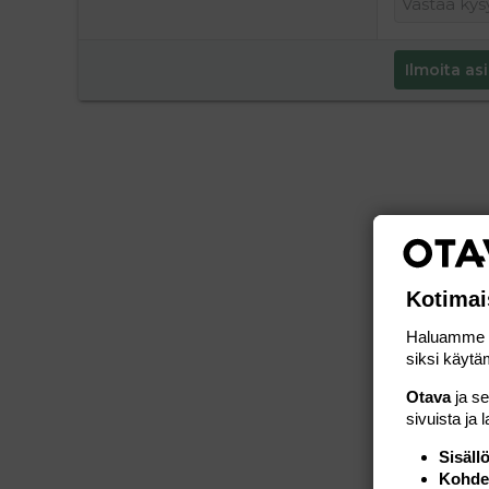
Ilmoita asi
Kotimai
Haluamme ta
siksi käytäm
Otava
ja s
sivuista ja 
Sisäll
Kohden