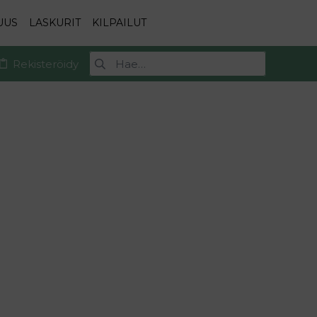
UUS
LASKURIT
KILPAILUT
Rekisteröidy