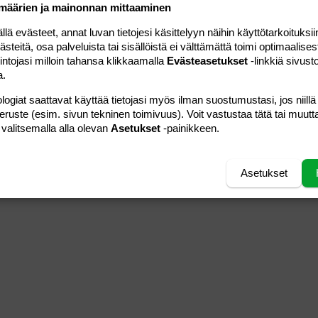
määrien ja mainonnan mittaaminen
 evästeet, annat luvan tietojesi käsittelyyn näihin käyttötarkoituksiin
teitä, osa palveluista tai sisällöistä ei välttämättä toimi optimaalisest
intojasi milloin tahansa klikkaamalla
Evästeasetukset
-linkkiä sivust
a.
logiat saattavat käyttää tietojasi myös ilman suostumustasi, jos niillä
peruste (esim. sivun tekninen toimivuus). Voit vastustaa tätä tai muutt
 valitsemalla alla olevan
Asetukset
-painikkeen.
Asetukset