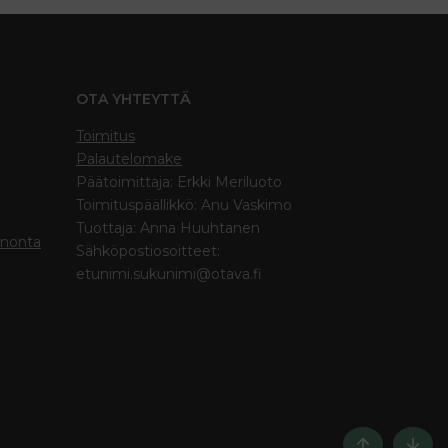
OTA YHTEYTTÄ
Toimitus
Palautelomake
Päätoimittaja: Erkki Meriluoto
Toimituspäällikkö: Anu Vaskimo
Tuottaja: Anna Huuhtanen
inonta
Sähköpostiosoitteet:
etunimi.sukunimi@otava.fi