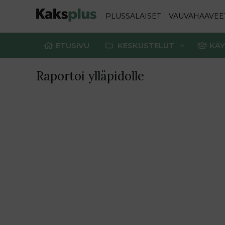
PLUSSALAISET
VAUVAHAAVEE
ETUSIVU
KESKUSTELUT
KÄY
Raportoi ylläpidolle