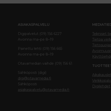
ASIAKASPALVELU
MEDIATIE
Digipalvelut (09) 156 6227
Tekniset ti
Avoinna ma–pe 8–19
Tietoa verk
Tietosuoja
Painettu lehti (09) 156 665
Avoimuusra
Avoinna ma–pe 8–19
Käyttöehd
Otavamedian vaihde (09) 156 61
TUOTTEE
Sähköposti (digi)
Aikakausle
digi@otavamedia.fi
Verkkopalv
Sähköposti
Digilehdet
asiakaspalvelu@otavamedia.fi