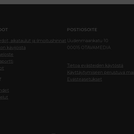
DOT
POSTIOSOITE
edot, aikataulut ja ilmoitushinnat
Uudenmaankatu 10
on kävijöistä
00015 OTAVAMEDIA
seloste
portti
Tietoa evästeiden käytöstä
ot
Käyttäytymiseen perustuva ma
T
Evästeasetukset
hdet
elut