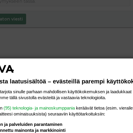
aton viesti
sta laatusisältöä – evästeillä parempi käyttök
rjota sinulle parhaan mahdollisen käyttökokemuksen ja laadukkaat s
me tällä sivustolla evästeitä ja vastaavia teknologioita.
en
(95) teknologia- ja mainoskumppania
keräävät tietoa (esim. vieraile
laitteesi ominaisuuk­sista) seuraaviin käyttötarkoituksiin:
ön ja palveluiden parantaminen
nettu mainonta ja markkinointi