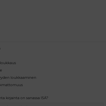
a
loukkaus
e
syyden loukkaaminen
pimattomuus
a kirjainta on sanassa ISÄ?