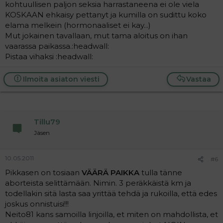
kohtuullisen paljon seksia harrastaneena ei ole viela
KOSKAAN ehkaisy pettanyt ja kumilla on sudittu koko
elama melkein (hormonaaliset ei kay...)
Mut jokainen tavallaan, mut tama aloitus on ihan
vaarassa paikassa.:headwall:
Pistaa vihaksi :headwall:
Ilmoita asiaton viesti
Vastaa
Tillu79
Jäsen
10.05.2011
#6
Pikkasen on tosiaan
VÄÄRÄ PAIKKA
tulla tänne
aborteista selittämään. Nimin. 3 peräkkäistä km ja
todellakin sitä lasta saa yrittää tehdä ja rukoilla, että edes
joskus onnistuisi!!!
Neito81 kans samoilla linjoilla, et miten on mahdollista, et