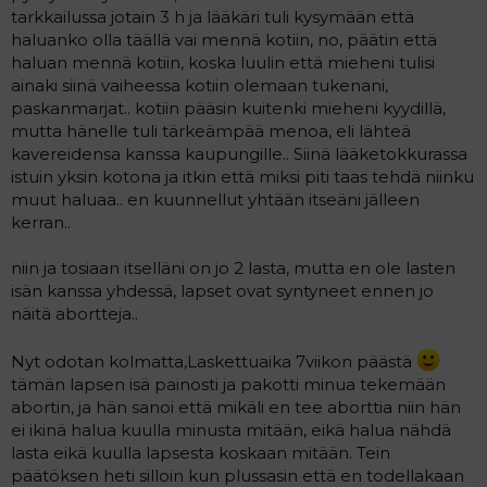
tarkkailussa jotain 3 h ja lääkäri tuli kysymään että
haluanko olla täällä vai mennä kotiin, no, päätin että
haluan mennä kotiin, koska luulin että mieheni tulisi
ainaki siinä vaiheessa kotiin olemaan tukenani,
paskanmarjat.. kotiin pääsin kuitenki mieheni kyydillä,
mutta hänelle tuli tärkeämpää menoa, eli lähteä
kavereidensa kanssa kaupungille.. Siinä lääketokkurassa
istuin yksin kotona ja itkin että miksi piti taas tehdä niinku
muut haluaa.. en kuunnellut yhtään itseäni jälleen
kerran..
niin ja tosiaan itselläni on jo 2 lasta, mutta en ole lasten
isän kanssa yhdessä, lapset ovat syntyneet ennen jo
näitä abortteja..
Nyt odotan kolmatta,Laskettuaika 7viikon päästä
tämän lapsen isä painosti ja pakotti minua tekemään
abortin, ja hän sanoi että mikäli en tee aborttia niin hän
ei ikinä halua kuulla minusta mitään, eikä halua nähdä
lasta eikä kuulla lapsesta koskaan mitään. Tein
päätöksen heti silloin kun plussasin että en todellakaan