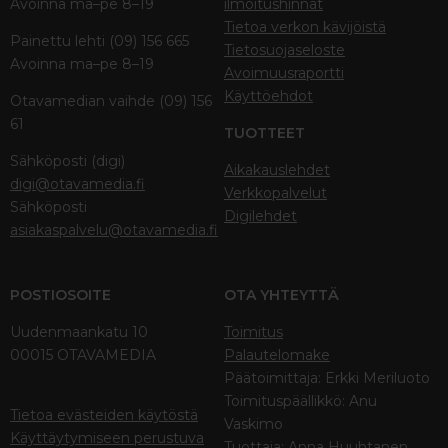
Avoinna ma–pe 8–19
ilmoitushinnat
Tietoa verkon kävijöistä
Painettu lehti (09) 156 665
Tietosuojaseloste
Avoinna ma–pe 8–19
Avoimuusraportti
Käyttöehdot
Otavamedian vaihde (09) 156
61
TUOTTEET
Sähköposti (digi)
Aikakauslehdet
digi@otavamedia.fi
Verkkopalvelut
Sähköposti
Digilehdet
asiakaspalvelu@otavamedia.fi
POSTIOSOITE
OTA YHTEYTTÄ
Uudenmaankatu 10
Toimitus
00015 OTAVAMEDIA
Palautelomake
Päätoimittaja: Erkki Meriluoto
Toimituspäällikkö: Anu
Tietoa evästeiden käytöstä
Vaskimo
Käyttäytymiseen perustuva
Tuottaja: Anna Huuhtanen