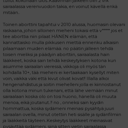
tullut kokonaan ulos..Kaavinnan jälkeen olin 2 vrk
sairaalassa verenvuodon takia, en voinut kävellä enkä
mitään..
Toinen aborttini tapahtui v 2010 alussa, huomasin olevani
raskaana, johon silloinen mieheni tokaisi että v**** jos et
tee aborttia niin pilaat HÄNEN elämän, että
kannattaisko mulla pikkusen miettiä ennenku alkaisin
pilaamaan muiden elämää. no päätin jälleen tehdä
toisen mieliksi ja päädyin aborttiin, sairaalasta hain
lääkkeet, koska sain tehdä keskeytyksen kotona kun
asuimme sairaalan vieressä, viikkoja oli myös tän
kohdalla 10+, tää mieheni ei kertaakaan kysellyt miten
voin, vaikka väki että kivut olivat kovat!! Illalla alkoi
hengenahdistus ja soitin miehelleni jolla ei kiinnostanut
olla kotona minun tukenani, että lähe viemään minut
sairaalaan koska olo on tosi huono, hänellä oli muuta
menoa, eikä joutanut..!! no , onneksi sain kyydin
hommattua, koska sydämeni meinasi pysähtyä juuri
sairaalan ovella, minut otettiin heti sisälle ja sydänfilmiin
ja lääkkeitä täyteen..Keskeytys lääkkeet meinasivat
pysäyttää sydämeni, siinä sitten vietin sairaalassa