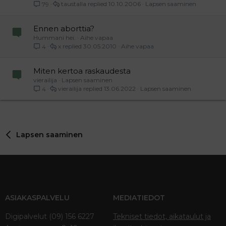
taustalla
10.10.2006
Lapsen saaminen
79
Ennen aborttia?
Hummani hei.
Aihe vapaa
x
30.05.2010
Aihe vapaa
4
Miten kertoa raskaudesta
vierailija
Lapsen saaminen
vierailija
13.06.2022
Lapsen saaminen
4
Lapsen saaminen
ASIAKASPALVELU
MEDIATIEDOT
Digipalvelut (09) 156 6227
Tekniset tiedot, aikataulut ja