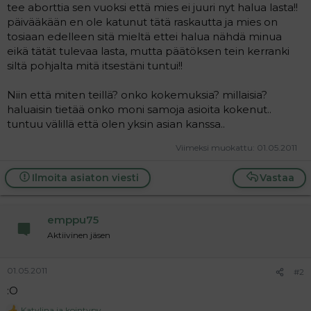
tee aborttia sen vuoksi että mies ei juuri nyt halua lasta!!
päivääkään en ole katunut tätä raskautta ja mies on
tosiaan edelleen sitä mieltä ettei halua nähdä minua
eikä tätät tulevaa lasta, mutta päätöksen tein kerranki
siltä pohjalta mitä itsestäni tuntui!!
Niin että miten teillä? onko kokemuksia? millaisia?
haluaisin tietää onko moni samoja asioita kokenut..
tuntuu välillä että olen yksin asian kanssa..
Viimeksi muokattu:
01.05.2011
Ilmoita asiaton viesti
Vastaa
emppu75
Aktiivinen jäsen
01.05.2011
#2
:O
Katylina
ja
kointypy