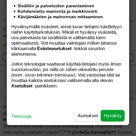
Jäsen
Sisällön ja palveluiden parantaminen
Kohdennettu mainonta ja markkinointi
Kävijämäärien ja mainonnan mittaaminen
06.05.2011
#4
Hyväksymällä evästeet, annat luvan tietojesi käsittelyyn
On se hyvä tulla keskenmeno palstalle puhumaan
näihin käyttötarkoituksiin. Mikäli et hyväksy evästeitä,
aborteista.. :stick: Mulla ainakin pisti vihaks tollanen..
osa palveluista tai sisällöistä ei välttämättä toimi
optimaalisesti. Voit muuttaa valintojasi milloin tahansa
Katylina
R
klikkaamalla
Evästeasetukset
-linkkiä sivuston
e
alareunassa.
a
Ilmoita asiaton viesti
Vastaa
c
Jotkin teknologiat saattavat käyttää tietojasi myös ilman
t
suostumustasi, jos niillä on siihen oikeutettu peruste
i
(esim. sivun tekninen toimivuus). Voit vastustaa tätä tai
Neiti-81
o
n
muuttaa kaikkia asetuksiasi valitsemalla alla olevan
Aktiivinen jäsen
s
Asetukset
-painikkeen.
:
09.05.2011
#5
Minustakin vahan vaara palsta tulla keskustelemaan
abortista:headwall:
Asetukset
Hyväksy
Tietosuoja
Miten ihmeessa ehkaisy voi noin monesti pettaa
(oletan etta teilla on ollut ehkaisy koska miehet ovat
noin lasta vastaan olleet?????)
yhdella ihmisella??
Itsekin