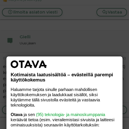
R
e
a
Ilmoita asiaton viesti
Vastaa
c
t
i
o
n
Gielli
s
:
Uusi jäsen
01.05.2011
#3
eniten suututtaa se että tämän lapsen (mitä odotan nyt)
kohdalla mies ei ymmärtänyt että miksi en aio aborttia
Kotimaista laatusisältöä – evästeillä parempi
enään tehdä, että olen itsekeskeinen jne jne kun päätin
käyttökokemus
pitää tän lapsen..onko juuri minussa nyt suuriki vika kun
Haluamme tarjota sinulle parhaan mahdollisen
päätin että en enää aborttia tee ja tää lapsi on tulossa
käyttökokemuksen ja laadukkaat sisällöt, siksi
elämääni..?
käytämme tällä sivustolla evästeitä ja vastaavia
teknologioita.
Ilmoita asiaton viesti
Vastaa
Otava
ja sen
(95) teknologia- ja mainoskumppania
keräävät tietoa (esim. vierailemis­tasi sivuista ja laitteesi
ominaisuuk­sista) seuraaviin käyttötarkoituksiin:
Sokruli