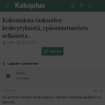
Kokemuksia raskauden
keskeytyksistä,,epäonnistuneista
sellaisista..
V
E
Gielli
01.05.2011
i
n
e
s
Vastaa
s
i
t
m
Lapsen saaminen
i
m
k
ä
Gielli
e
i
t
n
Uusi jäsen
j
e
u
n
01.05.2011
#1
n
v
a
i
eli aloitan tämän keskustelun näinkin ikävällä asialla kun
l
e
abortti..
o
s