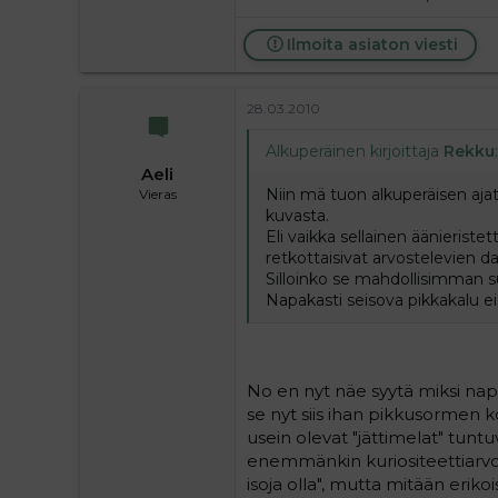
Ilmoita asiaton viesti
28.03.2010
Alkuperäinen kirjoittaja
Rekku
:
Aeli
Niin mä tuon alkuperäisen aja
Vieras
kuvasta.
Eli vaikka sellainen äänieristet
retkottaisivat arvostelevien d
Silloinko se mahdollisimman su
Napakasti seisova pikkakalu ei 
No en nyt näe syytä miksi napak
se nyt siis ihan pikkusormen 
usein olevat "jättimelat" tuntuv
enemmänkin kuriositeettiarvoa,
isoja olla", mutta mitään erikoi