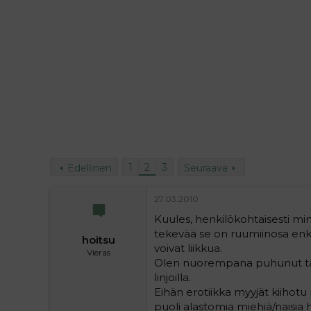
i
t
t
i
t
a
j
a
1
2
3
Edellinen
Seuraava
27.03.2010
Kuules, henkilökohtaisesti minul
tekevää se on ruumiinosa enkä 
hoitsu
voivat liikkua.
Vieras
Olen nuorempana puhunut tästä 
linjoilla.
Eihän erotiikka myyjät kiihotu
puoli alastomia miehiä/naisia 