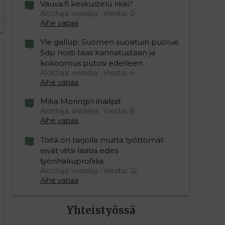
Vauva.fi keskustelu rikki?
Aloittaja: vierailija
Viestiä: 0
Aihe vapaa
Yle gallup: Suomen suosituin puolue
Sdp nosti taas kannatustaan ja
kokoomus putosi edelleen
Aloittaja: vierailija
Viestiä: 4
Aihe vapaa
Mika Moringin ihailijat
Aloittaja: vierailija
Viestiä: 8
Aihe vapaa
Töitä on tarjolla mutta työttömät
eivät viitsi laatia edes
työnhakuprofiilia
Aloittaja: vierailija
Viestiä: 12
Aihe vapaa
Yhteistyössä