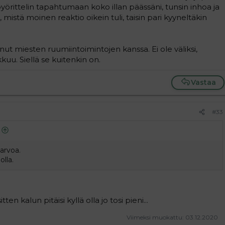
yörittelin tapahtumaan koko illan päässäni, tunsin inhoa ja
dä, mistä moinen reaktio oikein tuli, taisin pari kyyneltäkin
 miesten ruumiintoimintojen kanssa. Ei ole väliksi,
kkuu. Siellä se kuitenkin on.
Vastaa
#33
iarvoa.
olla.
en kalun pitäisi kyllä olla jo tosi pieni...
Viimeksi muokattu:
03.12.2020