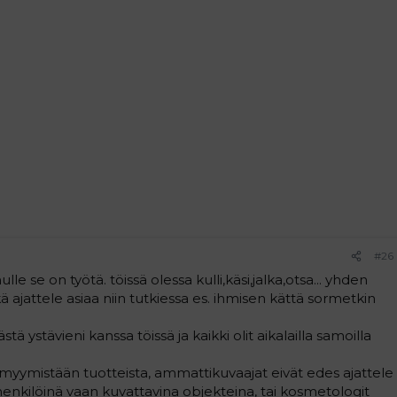
#26
le se on työtä. töissä olessa kulli,käsi,jalka,otsa... yhden
ajattele asiaa niin tutkiessa es. ihmisen kättä sormetkin
ystävieni kanssa töissä ja kaikki olit aikalailla samoilla
 myymistään tuotteista, ammattikuvaajat eivät edes ajattele
henkilöinä vaan kuvattavina objekteina, tai kosmetologit