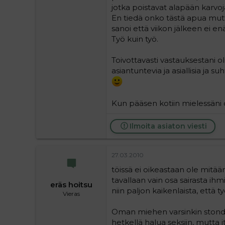
jotka poistavat alapään karvo
En tiedä onko tästä apua mutta
sanoi että viikon jälkeen ei en
Työ kuin työ.
Toivottavasti vastauksestani o
asiantuntevia ja asiallisia ja
Kun pääsen kotiin mielessäni o
Ilmoita asiaton viesti
27.03.2010
töissä ei oikeastaan ole mitää
tavallaan vain osa sairasta ih
eräs hoitsu
niin paljon kaikenlaista, että t
Vieras
Oman miehen varsinkin stondik
hetkellä halua seksiin, mutta 