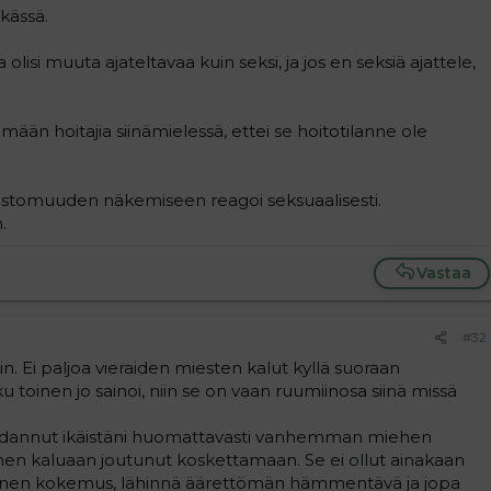
rkässä.
olisi muuta ajateltavaa kuin seksi, ja jos en seksiä ajattele,
än hoitajia siinämielessä, ettei se hoitotilanne ole
stomuuden näkemiseen reagoi seksuaalisesti.
.
Vastaa
#32
. Ei paljoa vieraiden miesten kalut kyllä suoraan
ku toinen jo sainoi, niin se on vaan ruumiinosa siinä missä
ohdannut ikäistäni huomattavasti vanhemman miehen
nen kaluaan joutunut koskettamaan. Se ei ollut ainakaan
ttinen kokemus, lähinnä äärettömän hämmentävä ja jopa