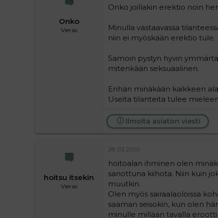
Onko joillakin erektio noin he
Onko
Minulla vastaavassa tilanteessa 
Vieras
niin ei myöskään erektio tule.
Samoin pystyn hyvin ymmärtämä
mitenkään seksuaalinen.
Enhän minäkään kaikkeen ala
Useita tilanteita tulee mieleen
Ilmoita asiaton viesti
28.03.2010
hoitoalan ihminen olen minäkin
sanottuna kiihota. Niin kuin jo
hoitsu itsekin
muutkin.
Vieras
Olen myös sairaalaoloissa k
saaman seisokin, kun olen hä
minulle millään tavalla eroo