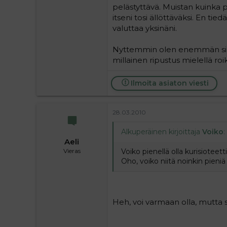
pelästyttävä. Muistan kuinka p
itseni tosi ällöttäväksi. En tie
valuttaa yksinäni.
Nyttemmin olen enemmän sinut
millainen ripustus mielellä roi
Ilmoita asiaton viesti
28.03.2010
Alkuperäinen kirjoittaja
Voiko
:
Aeli
Voiko pienellä olla kurisioteett
Vieras
Oho, voiko niitä noinkin pieniä 
Heh, voi varmaan olla, mutta sitt