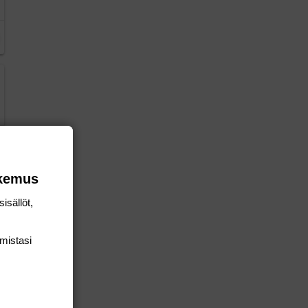
okemus
isällöt,
mis­tasi