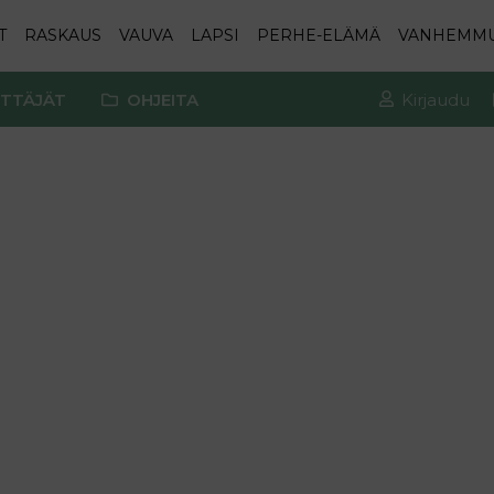
T
RASKAUS
VAUVA
LAPSI
PERHE-ELÄMÄ
VANHEMM
TTÄJÄT
OHJEITA
Kirjaudu