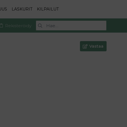
UUS
LASKURIT
KILPAILUT
Rekisteröidy
Vastaa