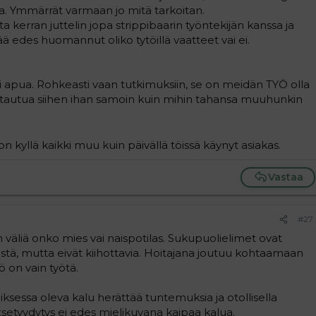
ja. Ymmärrät varmaan jo mitä tarkoitan.
 kerran juttelin jopa strippibaarin työntekijän kanssa ja
ää edes huomannut oliko tytöillä vaatteet vai ei.
li apua. Rohkeasti vaan tutkimuksiin, se on meidän TYÖ olla
 suhtautua siihen ihan samoin kuin mihin tahansa muuhunkin
n kyllä kaikki muu kuin päivällä töissä käynyt asiakas.
Vastaa
#27
n väliä onko mies vai naispotilas. Sukupuolielimet ovat
mistä, mutta eivät kiihottavia. Hoitajana joutuu kohtaamaan
yö on vain työtä.
sessa oleva kalu herättää tuntemuksia ja otollisella
itsetyydytys ei edes mielikuvana kaipaa kalua.