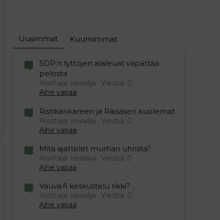
Uusimmat
Kuumimmat
SDP:n tyttöjen alaleuat väpättää
pelosta
Aloittaja: vierailija
Viestiä: 0
Aihe vapaa
Ristikankareen ja Räisäsen kuolemat
Aloittaja: vierailija
Viestiä: 0
Aihe vapaa
Mitä ajattelet murhan uhrista?
Aloittaja: vierailija
Viestiä: 0
Aihe vapaa
Vauva.fi keskustelu rikki?
Aloittaja: vierailija
Viestiä: 0
Aihe vapaa