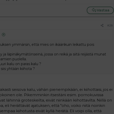
Vastaa
#28
tuksen ymmärsin, että mies on ikäänkuin leikattu pois
ty ja läpinäkymätönseinä, jossa on reikä ja siitä reijästä munat
aamien puolella.
uri kalu on paras kalu ?
siis yhtään kiihota ?
asti seisova kalu, vähän pienempikään, ei kiihottaisi, jos ei
kokoinen ole. Pikemminkin itsestäni esim. pornokuvissa
at lähinnä groteskeilta, eivät niinkään kiihottavilta. Niillä on
 eli herättävät ajatuksen, että "oho, voiko niitä noinkin
sempaa kiihotusta eivät kyllä herätä. Eli voipi olla, että