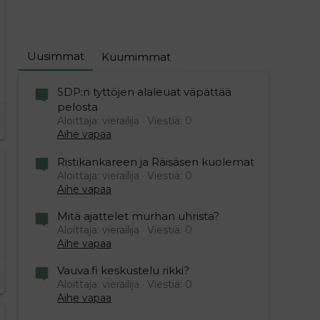
Uusimmat
Kuumimmat
SDP:n tyttöjen alaleuat väpättää
pelosta
Aloittaja: vierailija
Viestiä: 0
Aihe vapaa
Ristikankareen ja Räisäsen kuolemat
Aloittaja: vierailija
Viestiä: 0
Aihe vapaa
Mitä ajattelet murhan uhrista?
Aloittaja: vierailija
Viestiä: 0
Aihe vapaa
Vauva.fi keskustelu rikki?
Aloittaja: vierailija
Viestiä: 0
Aihe vapaa