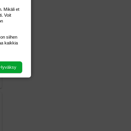
. Mikäli et
i. Voit
on
 on siihen
aa kaikkia
Hyväksy