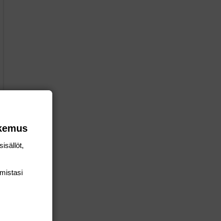
okemus
isällöt,
mis­tasi