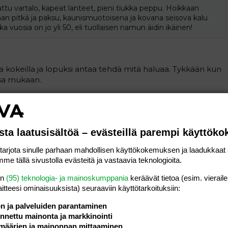
tu vartalo, kapeat lanteet, pieni tiukka peppu. Hoikkaan
 pitkä ja paksu, kaunismuotoisena ja kovana seisova kalu
kka vuosia on jo yli 50, eli tuollaisen namun äidin ikäinen!
ntaa kokeilla ja lopuksi antaa tehdä mitä haluaa. Tykkään kun
nsa mukaan.
Viimeksi muokattu:
03.12.2020
Vastaa
sta laatusisältöä – evästeillä parempi käyttök
#55
rjota sinulle parhaan mahdollisen käyttökokemuksen ja laadukkaat s
me tällä sivustolla evästeitä ja vastaavia teknologioita.
 kyrpä muna autisti aihe
en
(95) teknologia- ja mainoskumppania
keräävät tietoa (esim. vieraile
Vastaa
laitteesi ominaisuuk­sista) seuraaviin käyttötarkoituksiin:
ön ja palveluiden parantaminen
nettu mainonta ja markkinointi
määrien ja mainonnan mittaaminen