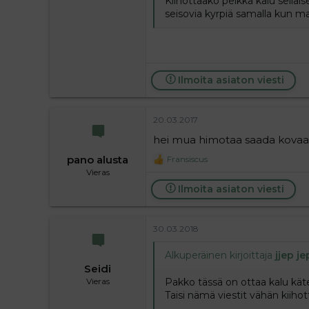
Kiihottaako pelkkä kalu sella
seisovia kyrpiä samalla kun m
Ilmoita asiaton viesti
20.03.2017
hei mua himotaa saada kovaa
pano alusta
Fransiscus
R
Vieras
e
a
Ilmoita asiaton viesti
c
t
i
30.03.2018
o
n
s
Alkuperäinen kirjoittaja
jjep je
:
Seidi
Pakko tässä on ottaa kalu käte
Vieras
Taisi nämä viestit vähän kiihot