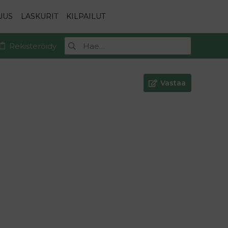
UUS
LASKURIT
KILPAILUT
Rekisteröidy
Vastaa