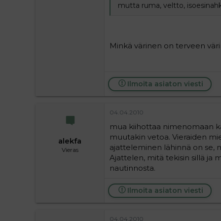
mutta ruma, veltto, isoesinah
Minkä värinen on terveen vär
Ilmoita asiaton viesti
04.04.2010
mua kiihottaa nimenomaan kan
muutakin vetoa. Vieraiden mieh
alekfa
ajatteleminen lähinnä on se, m
Vieras
Ajattelen, mitä tekisin sillä j
nautinnosta.
Ilmoita asiaton viesti
04.04.2010