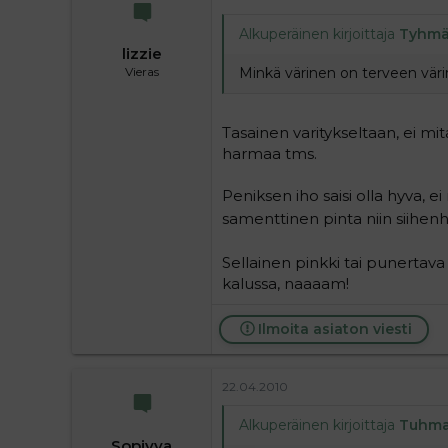
Alkuperäinen kirjoittaja
Tyhmä
lizzie
Minkä värinen on terveen vär
Vieras
Tasainen varitykseltaan, ei mi
harmaa tms.
Peniksen iho saisi olla hyva, e
samenttinen pinta niin siihen
Sellainen pinkki tai punertav
kalussa, naaaam!
Ilmoita asiaton viesti
22.04.2010
Alkuperäinen kirjoittaja
Tuhm
Sopivva