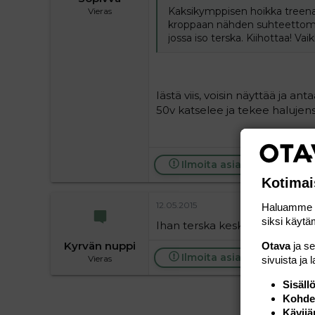
Kaksikymppisen hoikka treenat
Vieras
kroppaan nähden suhteettoman
jossa iso terska. Kiihottaa! Vai
Iästä viis, voisin näyttää ja a
50v katselee ja tekee haluje
Ilmoita asiaton viesti
Kotimai
12.05.2015
Haluamme ta
siksi käytäm
Ihan terska keskustelun paska
Kyrvän nuppi
Otava
ja s
Ilmoita asiaton viesti
Vieras
sivuista ja 
Sisäll
Kohden
Kävijä