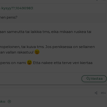
 kysyy??;10490983
:
inen penis?
taan sameutta tai laikkia tms, eika mikaan ruskea tai
i ropeloinen, tai kuiva tms. Jos peniksessa on sellainen
han vallan rakastuu!
a penis on nami
Etta nakee etta terve veri kiertaa
Vastaa
#54
ako
: