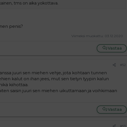
kainen, tms on aika yokottava.
inen penis?
Viimeksi muokattu:
03.12.2020
Vastaa
#52
ssa juuri sen miehen vehje, jota kohtaan tunnen
ien kalut on ihan jees, mut sen tietyn tyypin kalun
ikä kiihottaa.
a miten saisin juuri sen miehen uikuttamaan ja voihkimaan
Vastaa
#53