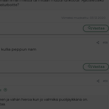
isenaan ilman miestä tai mitään muuta funktiota? Ajatteletteko
asturboitte?
Viimeksi muokattu:
03.12.2020
Vastaa
#58
 kullia peppun nam
Vastaa
#59
p
:
en ja vähän hieroa kun jo valmiiksi puolijäykkänä on.
taa.