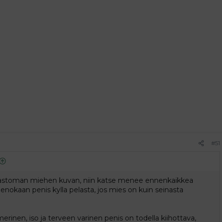
#51
alastoman miehen kuvan, niin katse menee ennenkaikkea
ienokaan penis kylla pelasta, jos mies on kuin seinasta
erinen, iso ja terveen varinen penis on todella kiihottava,