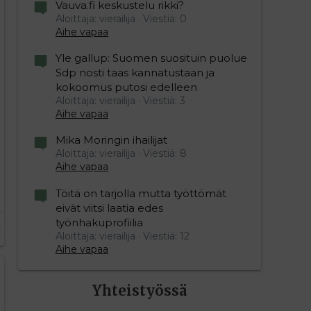
Vauva.fi keskustelu rikki?
Aloittaja: vierailija
Viestiä: 0
Aihe vapaa
Yle gallup: Suomen suosituin puolue
Sdp nosti taas kannatustaan ja
kokoomus putosi edelleen
Aloittaja: vierailija
Viestiä: 3
Aihe vapaa
Mika Moringin ihailijat
Aloittaja: vierailija
Viestiä: 8
Aihe vapaa
Töitä on tarjolla mutta työttömät
eivät viitsi laatia edes
työnhakuprofiilia
Aloittaja: vierailija
Viestiä: 12
Aihe vapaa
Yhteistyössä