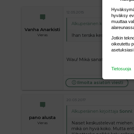
Hyväksymällä
12.05.2015
hyväksy eväs
muuttaa val
Alkuperäinen kirjoittaja
Kyrvän
alareunass
Vanha Anarkisti
Ihan terska keskustelun paska
Vieras
Jotkin tekno
oikeutettu 
asetuksiasi
Wau! Mikä sanataituri, oikea k
Tietosuoja
Ilmoita asiaton viesti
20.03.2017
Alkuperäinen kirjoittaja
Sonni
:
pano alusta
Naiset keskustelevat miehen s
Vieras
mikä on hyvä koko. Mutta entä