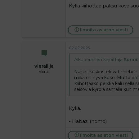
Kyllä kiihottaa paksu kova suon
Ilmoita asiaton viesti
02.02.2023
Alkuperäinen kirjoittaja
Sonni
:
vierailija
Naiset keskustelevat miehen s
Vieras
mikä on hyvä koko. Mutta entä
Kiihottaako pelkkä kalu sella
seisovia kyrpiä samalla kun m
Kyllä.
- Habazi (homo)
Ilmoita asiaton viesti