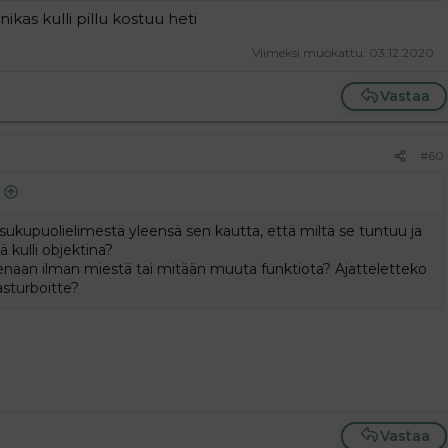
ikas kulli pillu kostuu heti
Viimeksi muokattu:
03.12.2020
Vastaa
#60
ukupuolielimestä yleensä sen kautta, että miltä se tuntuu ja
 kulli objektina?
isenaan ilman miestä tai mitään muuta funktiota? Ajatteletteko
asturboitte?
Vastaa