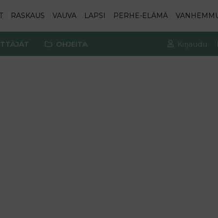
T
RASKAUS
VAUVA
LAPSI
PERHE-ELÄMÄ
VANHEMM
TTÄJÄT
OHJEITA
Kirjaudu