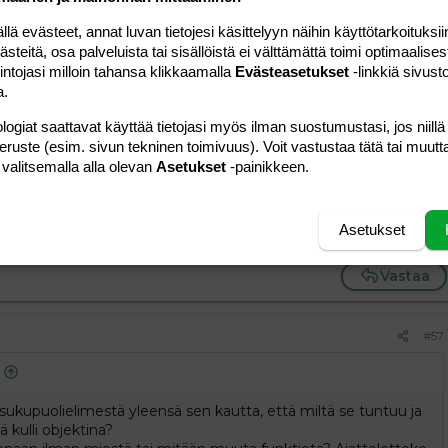
 evästeet, annat luvan tietojesi käsittelyyn näihin käyttötarkoituksiin
#56
teitä, osa palveluista tai sisällöistä ei välttämättä toimi optimaalisest
intojasi milloin tahansa klikkaamalla
Evästeasetukset
-linkkiä sivust
 nuppi
:
a.
 kyrpä muna autisti aihe
logiat saattavat käyttää tietojasi myös ilman suostumustasi, jos niillä
peruste (esim. sivun tekninen toimivuus). Voit vastustaa tätä tai muutt
 valitsemalla alla olevan
Asetukset
-painikkeen.
ykyjen Kyky.
Asetukset
Viimeksi muokattu:
03.12.2020
Vastaa
#57
ukupuolielimestä yleensä sen kautta, että miltä se tuntuu ja
 kulli objektina?