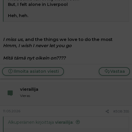
But, I felt alone in Liverpool
Heh, heh.
I miss us,
and the things we love to do the most
Hmm, I wish I never let you go
Mitä tämä nyt oikein on????
Ilmoita asiaton viesti
Vastaa
vierailija
Vieras
11.05.2026
#308 355
Alkuperäinen kirjoittaja
vierailija
: