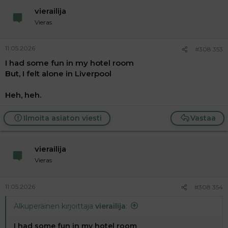
vierailija
Vieras
11.05.2026
#308 353
I had some fun in my hotel room
But, I felt alone in Liverpool
Heh, heh.
Ilmoita asiaton viesti
Vastaa
vierailija
Vieras
11.05.2026
#308 354
Alkuperäinen kirjoittaja
vierailija
:
I had some fun in my hotel room