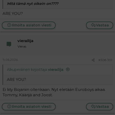
Mitä tämä nyt oikein on????
ARE YOU?
Ilmoita asiaton viesti
Vastaa
vierailija
Vieras
11.05.2026
#308 357
Alkuperäinen kirjoittaja
vierailija
:
ARE YOU?
Ei liity Bojaniin ollenkaan. Nyt eletään Euroboys aikaa.
Tommy, Käärijä and Joost.
Ilmoita asiaton viesti
Vastaa