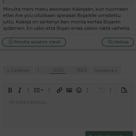
Minulta meni maku aikoinaan Käärijään, kun huomasin
ettei Are you ollutkaan spesiaali Bojanille omistettu
juttu. Käärijä on särkenyt liian monta kertaa Bojanin
sydämen. En usko että Bojan enää uskoo näitä valheita.
Ilmoita asiaton viesti
Vastaa
1
…
12335
…
13613
Edellinen
Seuraava
Järjestetty lista
Lihavoitu
Kursivoitu
Laajennettuun editoriin…
Lista
Laajennettuun editoriin…
Lisää hyperlinkki
Lisää kuva
Hymiöt
Laajennettuun editorii
Kumoa
Laajennettuu
Esikat
Järjestämätön lista
Kirjoita vastaus...
Tasaa vasemmalle
9
Normal
Tallenna luonnos
Arial
Fontin koko
Tasaus
Lainaus
Tee uudelleen
Lisää video/media
BBCode-näkymä
Tekstiväri
Paragraph format
Lisää taulukko
Poista muotoilu
Kirjasintyyli
Insert horizontal line
Luonnokset
Yliviivaa
Spoiler
Alleviivattu
Koodi
Rivinsisäinen koodi
Rivinsisäinen spoiler
10
Poista luonnos
Book Antiqua
Suurenna sisennystä
Heading 1
Keskitä
12
Courier New
Pienennä sisennystä
Tasaa oikealle
Heading 2
15
Georgia
Justify text