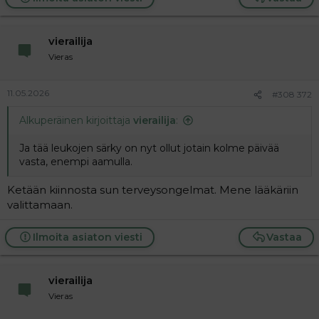
vierailija
Vieras
11.05.2026
#308 372
Alkuperäinen kirjoittaja
vierailija
:
Ja tää leukojen särky on nyt ollut jotain kolme päivää
vasta, enempi aamulla.
Ketään kiinnosta sun terveysongelmat. Mene lääkäriin
valittamaan.
Ilmoita asiaton viesti
Vastaa
vierailija
Vieras