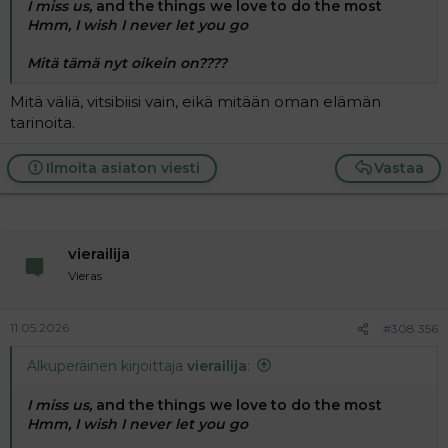
I miss us,
and the things we love to do the most
Hmm, I wish I never let you go
Mitä tämä nyt oikein on????
Mitä väliä, vitsibiisi vain, eikä mitään oman elämän
tarinoita.
Ilmoita asiaton viesti
Vastaa
vierailija
Vieras
11.05.2026
#308 356
Alkuperäinen kirjoittaja
vierailija
:
I miss us,
and the things we love to do the most
Hmm, I wish I never let you go