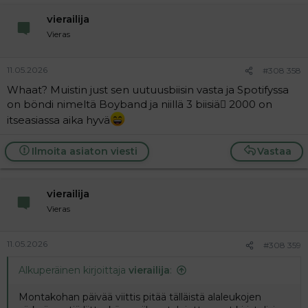
vierailija
Vieras
11.05.2026
#308 358
Whaat? Muistin just sen uutuusbiisin vasta ja Spotifyssa
on böndi nimeltä Boyband ja niillä 3 biisiä🫪 2000 on
itseasiassa aika hyvä
Ilmoita asiaton viesti
Vastaa
vierailija
Vieras
11.05.2026
#308 359
Alkuperäinen kirjoittaja
vierailija
:
Montakohan päivää viittis pitää tälläistä alaleukojen