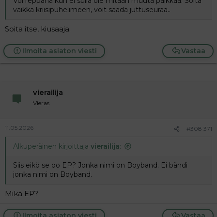
Voi reppana kun ei sulla ole mitään muuta paikkaa. Soita
vaikka kriisipuhelimeen, voit saada juttuseuraa..
Soita itse, kiusaaja.
Ilmoita asiaton viesti
Vastaa
vierailija
Vieras
11.05.2026
#308 371
Alkuperäinen kirjoittaja
vierailija
:
Siis eikö se oo EP? Jonka nimi on Boyband. Ei bändi
jonka nimi on Boyband.
Mikä EP?
Ilmoita asiaton viesti
Vastaa