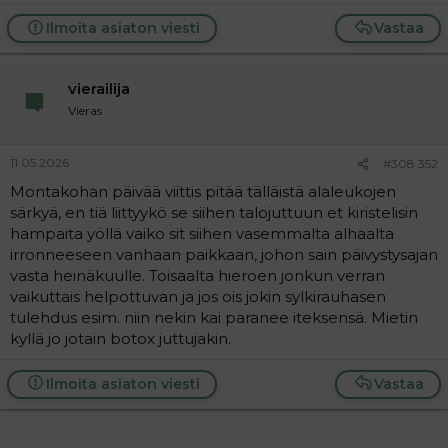
a
j
Ilmoita asiaton viesti
Vastaa
a
vierailija
Vieras
11.05.2026
#308 352
Montakohan päivää viittis pitää tälläistä alaleukojen
särkyä, en tiä liittyykö se siihen talojuttuun et kiristelisin
hampaita yöllä vaiko sit siihen vasemmalta alhaalta
irronneeseen vanhaan paikkaan, johon sain päivystysajan
vasta heinäkuulle. Toisaalta hieroen jonkun verran
vaikuttais helpottuvan ja jos ois jokin sylkirauhasen
tulehdus esim. niin nekin kai paranee iteksensä. Mietin
kyllä jo jotain botox juttujakin.
Ilmoita asiaton viesti
Vastaa