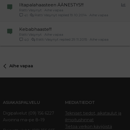
P
Iltapalahaasteen ÄÄNESTYS!!!
Rätti Väsynyt
Aihe vapaa
o
Rätti Väsynyt
19.10.2014
Aihe vapaa
41
l
l
Kebabhaaste!!!
Rätti Väsynyt
Aihe vapaa
Rätti Väsynyt
29.11.2015
Aihe vapaa
40
Aihe vapaa
ASIAKASPALVELU
MEDIATIEDOT
Digipalvelut (09) 156 6227
Tekniset tiedot, aikataulut ja
Avoinna ma–pe 8–19
ilmoitushinnat
Tietoa verkon kävijöistä