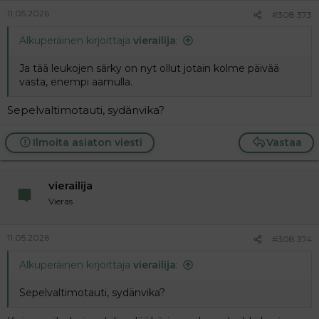
11.05.2026
#308 373
Alkuperäinen kirjoittaja
vierailija
:
Ja tää leukojen särky on nyt ollut jotain kolme päivää
vasta, enempi aamulla.
Sepelvaltimotauti, sydänvika?
Ilmoita asiaton viesti
Vastaa
vierailija
Vieras
11.05.2026
#308 374
Alkuperäinen kirjoittaja
vierailija
:
Sepelvaltimotauti, sydänvika?