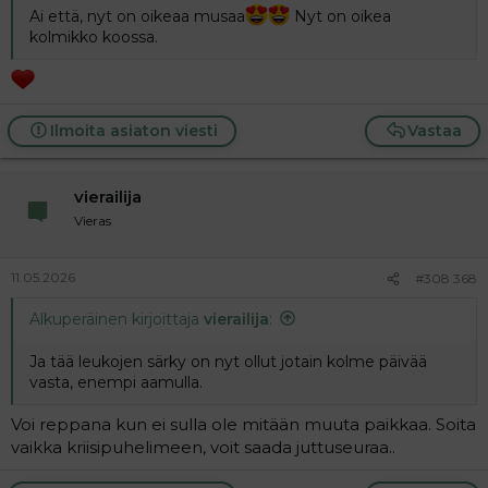
Ai että, nyt on oikeaa musaa
Nyt on oikea
kolmikko koossa.
Ilmoita asiaton viesti
Vastaa
vierailija
Vieras
11.05.2026
#308 368
Alkuperäinen kirjoittaja
vierailija
:
Ja tää leukojen särky on nyt ollut jotain kolme päivää
vasta, enempi aamulla.
Voi reppana kun ei sulla ole mitään muuta paikkaa. Soita
vaikka kriisipuhelimeen, voit saada juttuseuraa..