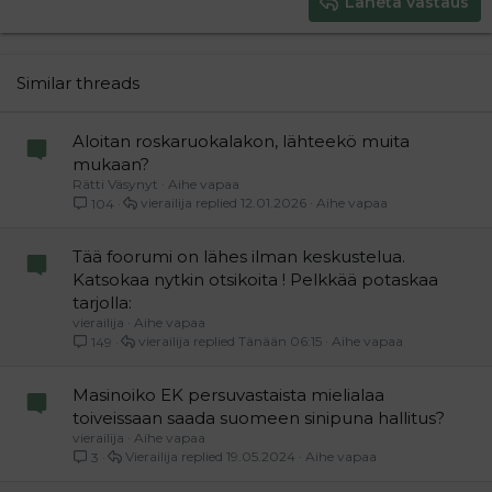
Heading 3
Lähetä vastaus
18
Tahoma
22
Times New Roman
26
Trebuchet MS
Similar threads
Verdana
Aloitan roskaruokalakon, lähteekö muita
mukaan?
Rätti Väsynyt
Aihe vapaa
vierailija
12.01.2026
Aihe vapaa
104
Tää foorumi on lähes ilman keskustelua.
Katsokaa nytkin otsikoita ! Pelkkää potaskaa
tarjolla:
vierailija
Aihe vapaa
vierailija
Tänään 06:15
Aihe vapaa
149
Masinoiko EK persuvastaista mielialaa
toiveissaan saada suomeen sinipuna hallitus?
vierailija
Aihe vapaa
Vierailija
19.05.2024
Aihe vapaa
3