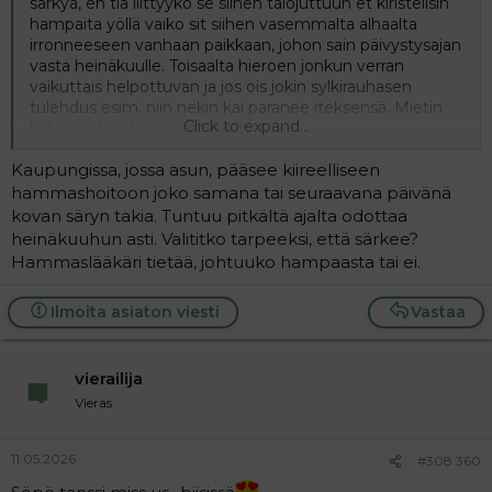
särkyä, en tiä liittyykö se siihen talojuttuun et kiristelisin
hampaita yöllä vaiko sit siihen vasemmalta alhaalta
irronneeseen vanhaan paikkaan, johon sain päivystysajan
vasta heinäkuulle. Toisaalta hieroen jonkun verran
vaikuttais helpottuvan ja jos ois jokin sylkirauhasen
tulehdus esim. niin nekin kai paranee iteksensä. Mietin
Click to expand...
kyllä jo jotain botox juttujakin.
Kaupungissa, jossa asun, pääsee kiireelliseen
hammashoitoon joko samana tai seuraavana päivänä
kovan säryn takia. Tuntuu pitkältä ajalta odottaa
heinäkuuhun asti. Valititko tarpeeksi, että särkee?
Hammaslääkäri tietää, johtuuko hampaasta tai ei.
Ilmoita asiaton viesti
Vastaa
vierailija
Vieras
11.05.2026
#308 360