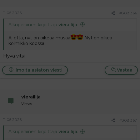
11.05.2026
#308 366
Alkuperäinen kirjoittaja
vierailija
:
Ai että, nyt on oikeaa musaa
Nyt on oikea
kolmikko koossa.
Hyvä vitsi.
Ilmoita asiaton viesti
Vastaa
vierailija
Vieras
11.05.2026
#308 367
Alkuperäinen kirjoittaja
vierailija
: