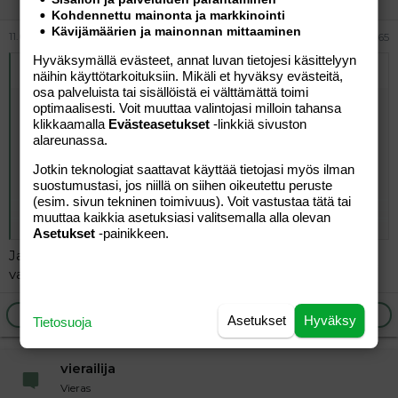
Kohdennettu mainonta ja markkinointi
Kävijämäärien ja mainonnan mittaaminen
11.05.2026
#308 365
Hyväksymällä evästeet, annat luvan tietojesi käsittelyyn
Alkuperäinen kirjoittaja
vierailija
:
näihin käyttötarkoituksiin. Mikäli et hyväksy evästeitä,
osa palveluista tai sisällöistä ei välttämättä toimi
No en oo soittanut sinne uudestaan nytten, sain tän
optimaalisesti. Voit muuttaa valintojasi milloin tahansa
päivystysajan ku soitin sen yhen yksityishammaslääkärin
klikkaamalla
Evästeasetukset
-linkkiä sivuston
oikoja kehoituksesta tonne kunnalliseen, näkyi
alareunassa.
röntgenkuvassa isohko aukko vanhan paikan kohalla.
Jotkin teknologiat saattavat käyttää tietojasi myös ilman
Hammasta/paikan kohtaa ei särje, vaan leukoja. Joten en
suostumustasi, jos niillä on siihen oikeutettu peruste
tiedä liittyykö ollenkaan tohon. Ja sen paikan
(esim. sivun tekninen toimivuus). Voit vastustaa tätä tai
kokonaiskorjaus kai vasta syyskuussa, siihen pidempi
muuttaa kaikkia asetuksiasi valitsemalla alla olevan
Click to expand...
aika. Tän heinäkuun sain vaan ylimääräisenä.
Asetukset
-painikkeen.
Ja tää leukojen särky on nyt ollut jotain kolme päivää
vasta, enempi aamulla.
Ilmoita asiaton viesti
Vastaa
Asetukset
Hyväksy
Tietosuoja
vierailija
Vieras