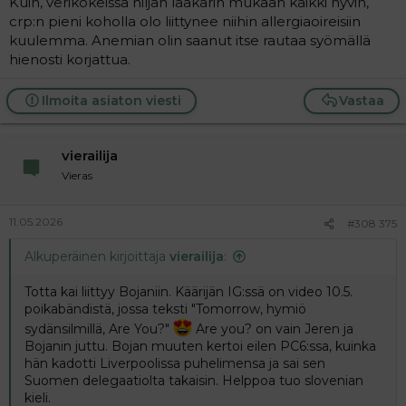
Kuin, verikokeissa hiljan lääkärin mukaan kaikki hyvin,
crp:n pieni koholla olo liittynee niihin allergiaoireisiin
kuulemma. Anemian olin saanut itse rautaa syömällä
hienosti korjattua.
Ilmoita asiaton viesti
Vastaa
vierailija
Vieras
11.05.2026
#308 375
Alkuperäinen kirjoittaja
vierailija
:
Totta kai liittyy Bojaniin. Käärijän IG:ssä on video 10.5.
poikabändistä, jossa teksti "Tomorrow, hymiö
sydänsilmillä, Are You?"
Are you? on vain Jeren ja
Bojanin juttu. Bojan muuten kertoi eilen PC6:ssa, kuinka
hän kadotti Liverpoolissa puhelimensa ja sai sen
Suomen delegaatiolta takaisin. Helppoa tuo slovenian
kieli.