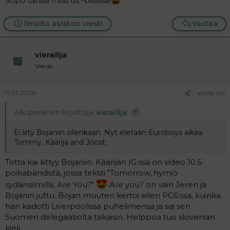
Söpö tanssi miss us -biisissä
Ilmoita asiaton viesti
Vastaa
vierailija
Vieras
11.05.2026
#308 361
Alkuperäinen kirjoittaja
vierailija
:
Ei liity Bojaniin ollenkaan. Nyt eletään Euroboys aikaa.
Tommy, Käärijä and Joost.
Totta kai liittyy Bojaniin. Käärijän IG:ssä on video 10.5.
poikabändistä, jossa teksti "Tomorrow, hymiö
sydänsilmillä, Are You?"
Are you? on vain Jeren ja
Bojanin juttu. Bojan muuten kertoi eilen PC6:ssa, kuinka
hän kadotti Liverpoolissa puhelimensa ja sai sen
Suomen delegaatiolta takaisin. Helppoa tuo slovenian
kieli.