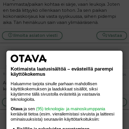
Hammasta/paikan kohtaa ei särje, vaan leukoja. Joten
en tiedä liittyykö ollenkaan tohon. Ja sen paikan
kokonaiskorjaus kai vasta syyskuussa, siihen pidempi
aika. Tän heinäkuun sain vaan ylimääräisenä.
Ilmoita asiaton viesti
Vastaa
vierailija
Vieras
Kotimaista laatusisältöä – evästeillä parempi
käyttökokemus
11.05.2026
#308 364
Ai että, nyt on oikeaa musaa
Nyt on oikea
Haluamme tarjota sinulle parhaan mahdollisen
kolmikko koossa.
käyttökokemuksen ja laadukkaat sisällöt, siksi
käytämme tällä sivustolla evästeitä ja vastaavia
teknologioita.
Ilmoita asiaton viesti
Vastaa
Otava
ja sen
(95) teknologia- ja mainoskumppania
keräävät tietoa (esim. vierailemis­tasi sivuista ja laitteesi
ominaisuuk­sista) seuraaviin käyttötarkoituksiin:
vierailija
Vieras
Sisällön ja palveluiden parantaminen