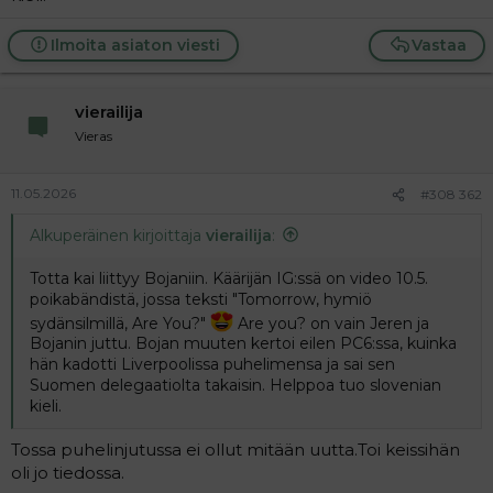
Ilmoita asiaton viesti
Vastaa
vierailija
Vieras
11.05.2026
#308 362
Alkuperäinen kirjoittaja
vierailija
:
Totta kai liittyy Bojaniin. Käärijän IG:ssä on video 10.5.
poikabändistä, jossa teksti "Tomorrow, hymiö
sydänsilmillä, Are You?"
Are you? on vain Jeren ja
Bojanin juttu. Bojan muuten kertoi eilen PC6:ssa, kuinka
hän kadotti Liverpoolissa puhelimensa ja sai sen
Suomen delegaatiolta takaisin. Helppoa tuo slovenian
kieli.
Tossa puhelinjutussa ei ollut mitään uutta.Toi keissihän
oli jo tiedossa.