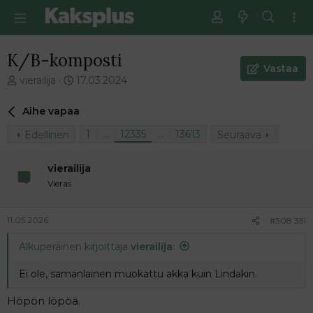
K/B-komposti
Vastaa
V
E
vierailija
17.03.2024
i
n
e
s
Aihe vapaa
s
i
t
m
1
…
12335
…
13613
Edellinen
Seuraava
i
m
k
ä
vierailija
e
i
Vieras
t
n
j
e
u
n
11.05.2026
#308 351
n
v
a
i
Alkuperäinen kirjoittaja
vierailija
:
l
e
o
s
Ei ole, samanlainen muokattu akka kuin Lindakin.
i
t
t
i
Höpön löpöä.
t