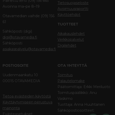
Painettu lehti (09) 156 665
Tietosuojaseloste
Avoinna ma–pe 8–19
Avoimuusraportti
Käyttöehdot
Otavamedian vaihde (09) 156
61
TUOTTEET
Sähköposti (digi)
Aikakauslehdet
digi@otavamedia.fi
Verkkopalvelut
Sähköposti
Digilehdet
asiakaspalvelu@otavamedia.fi
POSTIOSOITE
OTA YHTEYTTÄ
Uudenmaankatu 10
Toimitus
00015 OTAVAMEDIA
Palautelomake
Päätoimittaja: Erkki Meriluoto
Toimituspäällikkö: Anu
Tietoa evästeiden käytöstä
Vaskimo
Käyttäytymiseen perustuva
Tuottaja: Anna Huuhtanen
mainonta
Sähköpostiosoitteet:
Evästeasetukset