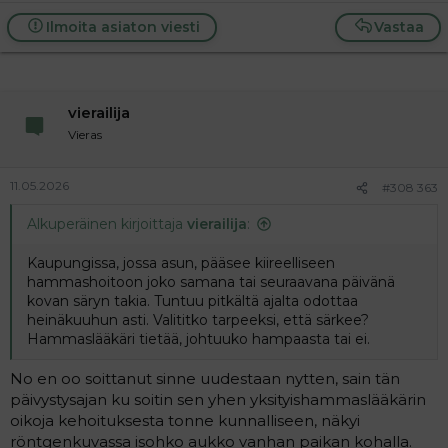
Ilmoita asiaton viesti
Vastaa
vierailija
Vieras
11.05.2026
#308 363
Alkuperäinen kirjoittaja
vierailija
:
Kaupungissa, jossa asun, pääsee kiireelliseen
hammashoitoon joko samana tai seuraavana päivänä
kovan säryn takia. Tuntuu pitkältä ajalta odottaa
heinäkuuhun asti. Valititko tarpeeksi, että särkee?
Hammaslääkäri tietää, johtuuko hampaasta tai ei.
No en oo soittanut sinne uudestaan nytten, sain tän
päivystysajan ku soitin sen yhen yksityishammaslääkärin
oikoja kehoituksesta tonne kunnalliseen, näkyi
röntgenkuvassa isohko aukko vanhan paikan kohalla.