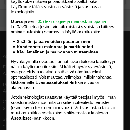
käyttökokemuksen ja laadukkaat sisällöt, siksi
käytämme tällä sivustolla evästeitä ja vastaavia
teknologioita.
Ilmoita asiaton viesti
Otava
ja sen
(95) teknologia- ja mainoskumppania
keräävät tietoa (esim. vierailemis­tasi sivuista ja laitteesi
ominaisuuk­sista) seuraaviin käyttötarkoituksiin:
Sisällön ja palveluiden parantaminen
Kohdennettu mainonta ja markkinointi
Kävijämäärien ja mainonnan mittaaminen
ASIAKASPALVELU
MEDIATIEDOT
Hyväksymällä evästeet, annat luvan tietojesi käsittelyyn
näihin käyttötarkoituksiin. Mikäli et hyväksy evästeitä,
Digipalvelut (09) 156 6227
Tekniset tiedot, aikataulut ja
osa palveluista tai sisällöistä ei välttämättä toimi
Avoinna ma–pe 8–19
ilmoitushinnat
optimaalisesti. Voit muuttaa valintojasi milloin tahansa
Tietoa verkon kävijöistä
klikkaamalla
Evästeasetukset
-linkkiä sivuston
Painettu lehti (09) 156 665
Tietosuojaseloste
alareunassa.
Avoinna ma–pe 8–19
Avoimuusraportti
Jotkin teknologiat saattavat käyttää tietojasi myös ilman
Käyttöehdot
Otavamedian vaihde (09) 156
suostumustasi, jos niillä on siihen oikeutettu peruste
(esim. sivun tekninen toimivuus). Voit vastustaa tätä tai
61
TUOTTEET
muuttaa kaikkia asetuksiasi valitsemalla alla olevan
Asetukset
-painikkeen.
Sähköposti (digi)
Aikakauslehdet
digi@otavamedia.fi
Verkkopalvelut