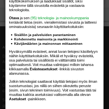
käyttökokemuksen ja laadukkaat sisällöt, siksi
käytämme tällä sivustolla evästeitä ja vastaavia
teknologioita.
Ilmoita asiaton viesti
Otava
ja sen
(95) teknologia- ja mainoskumppania
keräävät tietoa (esim. vierailemis­tasi sivuista ja laitteesi
ominaisuuk­sista) seuraaviin käyttötarkoituksiin:
Sisällön ja palveluiden parantaminen
Kohdennettu mainonta ja markkinointi
Kävijämäärien ja mainonnan mittaaminen
ASIAKASPALVELU
MEDIATIEDOT
Hyväksymällä evästeet, annat luvan tietojesi käsittelyyn
näihin käyttötarkoituksiin. Mikäli et hyväksy evästeitä,
Digipalvelut (09) 156 6227
Tekniset tiedot, aikataulut ja
osa palveluista tai sisällöistä ei välttämättä toimi
Avoinna ma–pe 8–19
ilmoitushinnat
optimaalisesti. Voit muuttaa valintojasi milloin tahansa
Tietoa verkon kävijöistä
klikkaamalla
Evästeasetukset
-linkkiä sivuston
Painettu lehti (09) 156 665
Tietosuojaseloste
alareunassa.
Avoinna ma–pe 8–19
Avoimuusraportti
Jotkin teknologiat saattavat käyttää tietojasi myös ilman
Käyttöehdot
Otavamedian vaihde (09) 156
suostumustasi, jos niillä on siihen oikeutettu peruste
(esim. sivun tekninen toimivuus). Voit vastustaa tätä tai
61
TUOTTEET
muuttaa kaikkia asetuksiasi valitsemalla alla olevan
Asetukset
-painikkeen.
Sähköposti (digi)
Aikakauslehdet
digi@otavamedia.fi
Verkkopalvelut