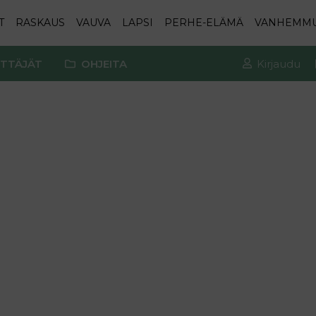
T
RASKAUS
VAUVA
LAPSI
PERHE-ELÄMÄ
VANHEMM
TTÄJÄT
OHJEITA
Kirjaudu