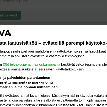
aton viesti
sta laatusisältöä – evästeillä parempi käyttök
rjota sinulle parhaan mahdollisen käyttökokemuksen ja laadukkaat s
me tällä sivustolla evästeitä ja vastaavia teknologioita.
en
(95) teknologia- ja mainoskumppania
keräävät tietoa (esim. vieraile
laitteesi ominaisuuk­sista) seuraaviin käyttötarkoituksiin:
ön ja palveluiden parantaminen
nettu mainonta ja markkinointi
määrien ja mainonnan mittaaminen
 evästeet, annat luvan tietojesi käsittelyyn näihin käyttötarkoituksiin
teitä, osa palveluista tai sisällöistä ei välttämättä toimi optimaalisest
intojasi milloin tahansa klikkaamalla
Evästeasetukset
-linkkiä sivust