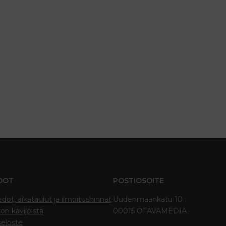
DOT
POSTIOSOITE
edot, aikataulut ja ilmoitushinnat
Uudenmaankatu 10
on kävijöistä
00015 OTAVAMEDIA
seloste