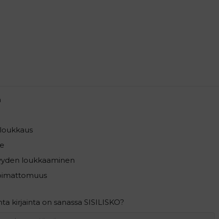
a
loukkaus
e
syyden loukkaaminen
pimattomuus
a kirjainta on sanassa SISILISKO?