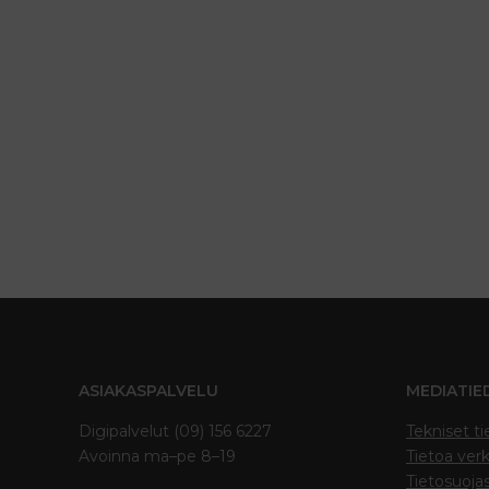
ASIAKASPALVELU
MEDIATIE
Digipalvelut (09) 156 6227
Tekniset ti
Avoinna ma–pe 8–19
Tietoa verk
Tietosuoja