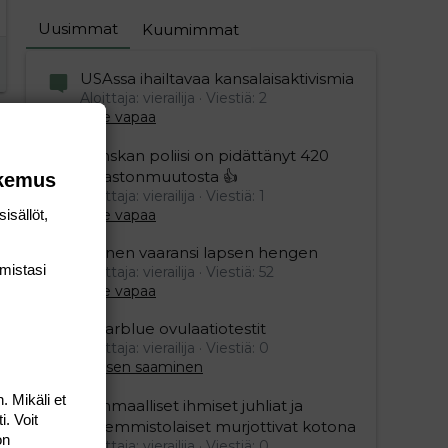
Uusimmat
Kuumimmat
USAssa ihailtavaa kansalaisaktivismia
Aloittaja: vierailija
Viestiä: 2
Aihe vapaa
Ranskan poliisi on pidättänyt 420
ilmastonmuutosta 👍
okemus
Aloittaja: vierailija
Viestiä: 1
isällöt,
Aihe vapaa
Nainen vaaransi lapsen hengen
mis­tasi
Aloittaja: vierailija
Viestiä: 52
Aihe vapaa
Clearblue ovulaatiotestit
Aloittaja: vierailija
Viestiä: 0
Lapsen saaminen
. Mikäli et
Isänmaalliset ihmiset juhliat ja
i. Voit
vasemmistolaiset murjottivat kotona
on
Aloittaja: vierailija
Viestiä: 0