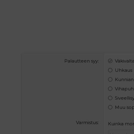
Palautteen syy
Väkivalt
Uhkaus
Kunnian
Vihapuh
Siveelli
Muu so
Varmistus
Kuinka mont