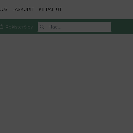
UUS
LASKURIT
KILPAILUT
Rekisteröidy