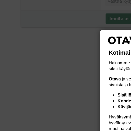
Ilmoita asi
Kotimai
Haluamme ta
siksi käytäm
Otava
ja s
sivuista ja 
Sisäll
Kohden
Kävijä
Hyväksymällä
hyväksy eväs
muuttaa val