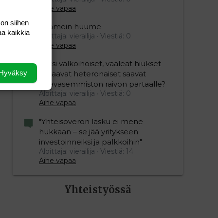
Aihe vapaa
 on siihen
Kaamein huume
aa kaikkia
Aloittaja: vierailija
Viestiä: 0
Aihe vapaa
Miksi valkoihoiset, vaaleat hiukset
Hyväksy
omaavat heteronaiset saavat
vihavasemmiston raivon partaalle?
Aloittaja: vierailija
Viestiä: 0
Aihe vapaa
"Yhteisöveron lasku ei mene
hukkaan – se jää yritykseen
investoinneiksi ja palkkoihin"
Aloittaja: vierailija
Viestiä: 14
Aihe vapaa
Yhteistyössä