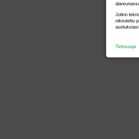
alareunass
Jotkin tekno
oikeutettu 
asetuksiasi
Tietosuoja