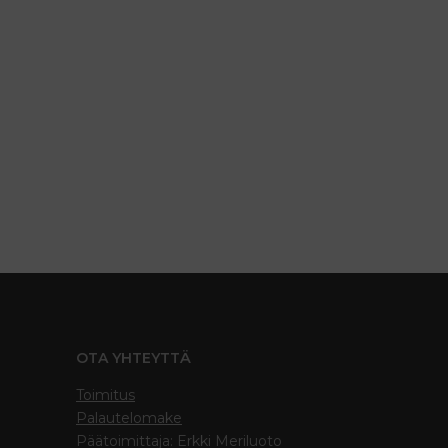
OTA YHTEYTTÄ
Toimitus
Palautelomake
Päätoimittaja: Erkki Meriluoto