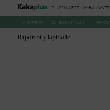
PLUSSALAISET
VAUVAHAAVEE
ETUSIVU
KESKUSTELUT
KÄY
Raportoi ylläpidolle