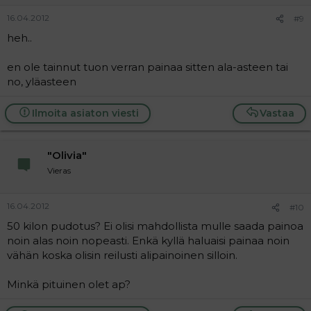
16.04.2012
#9
heh..
en ole tainnut tuon verran painaa sitten ala-asteen tai
no, yläasteen
Ilmoita asiaton viesti
Vastaa
"Olivia"
Vieras
16.04.2012
#10
50 kilon pudotus? Ei olisi mahdollista mulle saada painoa
noin alas noin nopeasti. Enkä kyllä haluaisi painaa noin
vähän koska olisin reilusti alipainoinen silloin.
Minkä pituinen olet ap?