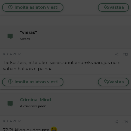
e
a
Ilmoita asiaton viesti
Vastaa
c
t
i
o
n
"vieras"
s
:
Vieras
16.04.2012
#13
Tarkoittaisi, että olen sairastunut anoreksiaan, jos noin
vähän haluaisin painaa.
Ilmoita asiaton viesti
Vastaa
Criminal Mind
Aktiivinen jäsen
16.04.2012
#14
72(?) kilon pudotusta