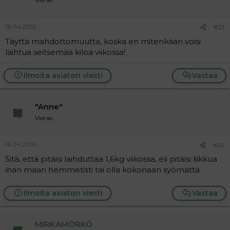
16.04.2012
#23
Täyttä mahdottomuutta, koska en mitenkään voisi
laihtua seitsemää kiloa viikossa!
Ilmoita asiaton viesti
Vastaa
"Anne"
Vieras
16.04.2012
#24
Sitä, että pitäisi laihduttaa 1,6kg viikossa, eli pitäisi liikkua
ihan maan hemmetisti tai olla kokonaan syömättä.
Ilmoita asiaton viesti
Vastaa
MIRKAMÖRKÖ