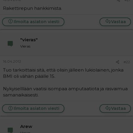
Rakettirepun hankkimista.
Ilmoita asiaton viesti
Vastaa
"vieras"
Vieras
16.04.2012
#22
Tuo tarkoittaisi sitä, että olisin jälleen lukiolainen, jonka
BMI oli vähän päälle 15.
Nykyiselllään vaatisi isompaa amputaatiota ja rasvaimua
samanaikaisesti.
Ilmoita asiaton viesti
Vastaa
Arew
Vieras