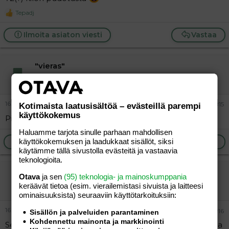
Tepadj
R
e
a
Ilmoita asiaton viesti
Vastaa
c
t
i
"vieras"
o
n
Vieras
s
:
16.04.2012
#15
Kotimaista laatusisältöä – evästeillä parempi
käyttökokemus
Pitäs tiristää 5,5kg pois. Ei onnistuis.
Haluamme tarjota sinulle parhaan mahdollisen
käyttökokemuksen ja laadukkaat sisällöt, siksi
Ilmoita asiaton viesti
Vastaa
käytämme tällä sivustolla evästeitä ja vastaavia
teknologioita.
pyhä pyy
Otava
ja sen
(95) teknologia- ja mainoskumppania
Vieras
keräävät tietoa (esim. vierailemis­tasi sivuista ja laitteesi
ominaisuuk­sista) seuraaviin käyttötarkoituksiin:
16.04.2012
#16
Sisällön ja palveluiden parantaminen
Kohdennettu mainonta ja markkinointi
Se tarkottas keskenmenoa ja todennäköisesti muutama