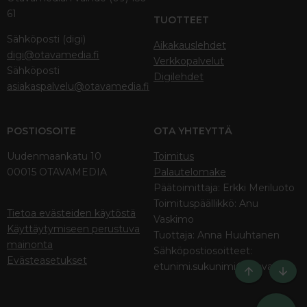
61
TUOTTEET
Sähköposti (digi)
Aikakauslehdet
digi@otavamedia.fi
Verkkopalvelut
Sähköposti
Digilehdet
asiakaspalvelu@otavamedia.fi
POSTIOSOITE
OTA YHTEYTTÄ
Uudenmaankatu 10
Toimitus
00015 OTAVAMEDIA
Palautelomake
Päätoimittaja: Erkki Meriluoto
Toimituspäällikkö: Anu
Tietoa evästeiden käytöstä
Vaskimo
Käyttäytymiseen perustuva
Tuottaja: Anna Huuhtanen
mainonta
Sähköpostiosoitteet:
Evästeasetukset
etunimi.sukunimi@otava.fi
Ylös
Bott