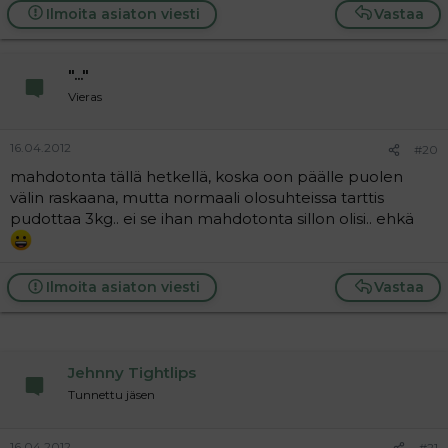
a
Ilmoita asiaton viesti
Vastaa
c
t
i
"..."
o
n
Vieras
s
:
16.04.2012
#20
mahdotonta tällä hetkellä, koska oon päälle puolen
välin raskaana, mutta normaali olosuhteissa tarttis
pudottaa 3kg.. ei se ihan mahdotonta sillon olisi.. ehkä
Ilmoita asiaton viesti
Vastaa
Jehnny Tightlips
Tunnettu jäsen
16.04.2012
#21