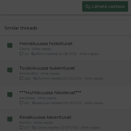
15
Georgia
Justify text
Heading 3
Lähetä vastaus
18
Tahoma
22
Times New Roman
26
Trebuchet MS
Similar threads
Verdana
Heinäkuussa hoikistuvat
Gloria
Aihe vapaa
Bikini
22.08.2012
Aihe vapaa
49
Toukokuussa tiukentuvat
Almandiini
Aihe vapaa
Rontto
03.06.2012
Aihe vapaa
264
***Huhtikuussa hikoilevat***
astrolabe
Aihe vapaa
sebyiulx
06.05.2012
Aihe vapaa
167
Kesäkuussa kaventuvat
Rontto
Aihe vapaa
Gloria
02.07.2012
Aihe vapaa
127