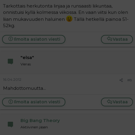
Tarkottais herkutonta linjaa ja runsaasti liikuntaa,
onnistuisi kyllä kolmessa viikossa. En vaan viitsi kun olen
liian mukavuuden haluinen
Tällä hetkellä painoa 51-
52kg.
Ilmoita asiaton viesti
Vastaa
"elsa"
Vieras
16.04.2012
#8
Mahdottomuutta...
Ilmoita asiaton viesti
Vastaa
Big Bang Theory
Aktiivinen jäsen