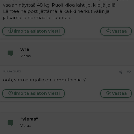
t
i
vaa'an näyttää 48 kg. Puoli kiloa lähti jo, kilo jäljellä.
t
Lähtee helposti jättämällä kaikki herkut väliin ja
a
jatkamalla normaalia liikuntaa.
j
a
Ilmoita asiaton viesti
Vastaa
wre
Vieras
16.04.2012
#2
ööh, varmaan jalkojen amputointia :/
Ilmoita asiaton viesti
Vastaa
"vieras"
Vieras