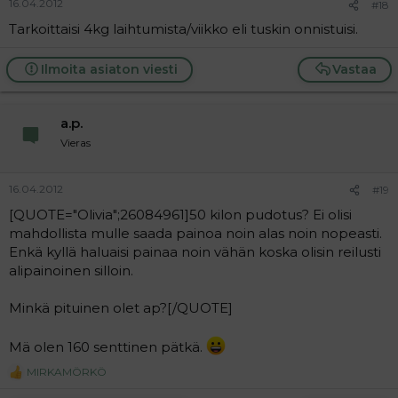
16.04.2012
#18
Tarkoittaisi 4kg laihtumista/viikko eli tuskin onnistuisi.
Ilmoita asiaton viesti
Vastaa
a.p.
Vieras
16.04.2012
#19
[QUOTE="Olivia";26084961]50 kilon pudotus? Ei olisi
mahdollista mulle saada painoa noin alas noin nopeasti.
Enkä kyllä haluaisi painaa noin vähän koska olisin reilusti
alipainoinen silloin.
Minkä pituinen olet ap?[/QUOTE]
Mä olen 160 senttinen pätkä.
MIRKAMÖRKÖ
R
e