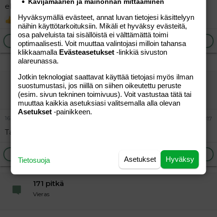
Kävijämäärien ja mainonnan mittaaminen
elinkin sais lähteä et tuollanen tiputus tulis yhtäkkiä.
Hyväksymällä evästeet, annat luvan tietojesi käsittelyyn
Tepadj
R
näihin käyttötarkoituksiin. Mikäli et hyväksy evästeitä,
e
osa palveluista tai sisällöistä ei välttämättä toimi
a
Ilmoita asiaton viesti
Vastaa
optimaalisesti. Voit muuttaa valintojasi milloin tahansa
c
klikkaamalla
Evästeasetukset
-linkkiä sivuston
t
alareunassa.
i
o
Jotkin teknologiat saattavat käyttää tietojasi myös ilman
n
"vieras"
s
suostumustasi, jos niillä on siihen oikeutettu peruste
:
Vieras
(esim. sivun tekninen toimivuus). Voit vastustaa tätä tai
muuttaa kaikkia asetuksiasi valitsemalla alla olevan
Asetukset
-painikkeen.
16.04.2012
#17
Tarkoittaisi -13kg.
Ilmoita asiaton viesti
Vastaa
Asetukset
Hyväksy
Tietosuoja
171 pitkä
Vieras