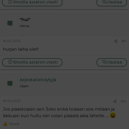
Ilmoita asiaton viesti
Vastaa
"hui"
Vieras
16.04.2012
#11
hurjan laiha olet!
Ilmoita asiaton viesti
Vastaa
ArjestaSelviytyjä
Jäsen
16.04.2012
#12
Jos paastoaisin sen 3vko enkä tosiaan söis mitään ja
liikkusin kun hullu niin voisin päästä aika lähelle.....
Tepadj
R