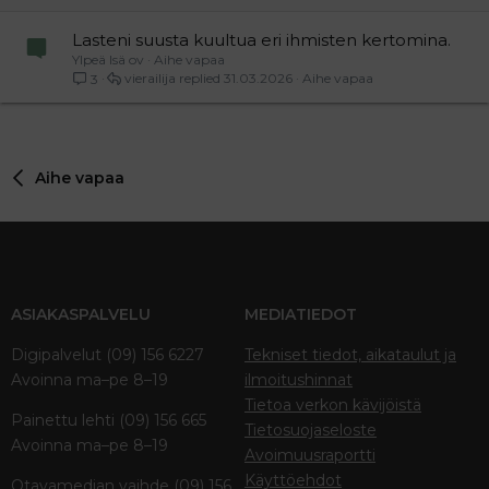
Lasteni suusta kuultua eri ihmisten kertomina.
Ylpeä Isä ov
Aihe vapaa
vierailija
31.03.2026
Aihe vapaa
3
Aihe vapaa
ASIAKASPALVELU
MEDIATIEDOT
Digipalvelut (09) 156 6227
Tekniset tiedot, aikataulut ja
Avoinna ma–pe 8–19
ilmoitushinnat
Tietoa verkon kävijöistä
Painettu lehti (09) 156 665
Tietosuojaseloste
Avoinna ma–pe 8–19
Avoimuusraportti
Käyttöehdot
Otavamedian vaihde (09) 156