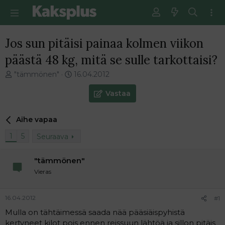
Jos sun pitäisi painaa kolmen viikon
päästä 48 kg, mitä se sulle tarkottaisi?
V
E
"tämmönen"
16.04.2012
i
n
e
s
Vastaa
s
i
t
m
Aihe vapaa
i
m
k
ä
1
5
Seuraava
e
i
t
n
j
e
"tämmönen"
u
n
Vieras
n
v
a
i
l
e
16.04.2012
#1
o
s
Mulla on tähtäimessä saada nää pääsiäispyhistä
i
t
kertyneet kilot pois ennen reissuun lähtöä ja sillon pitäis