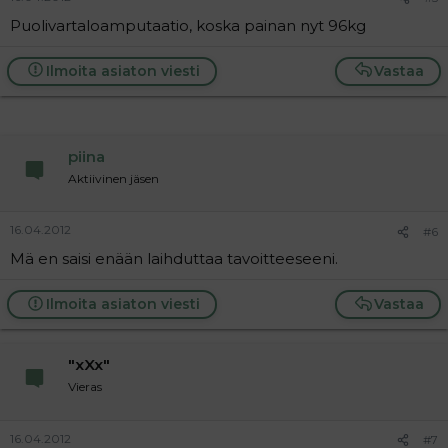
Puolivartaloamputaatio, koska painan nyt 96kg
Ilmoita asiaton viesti
Vastaa
piina
Aktiivinen jäsen
16.04.2012
#6
Mä en saisi enään laihduttaa tavoitteeseeni.
Ilmoita asiaton viesti
Vastaa
"xXx"
Vieras
16.04.2012
#7