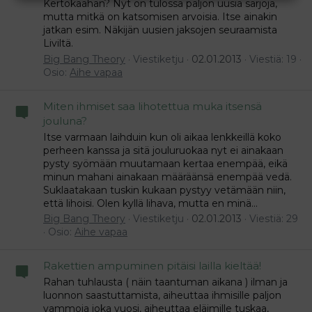
Kertokaahan? Nyt on tulossa paljon uusia sarjoja,
mutta mitkä on katsomisen arvoisia. Itse ainakin
jatkan esim. Näkijän uusien jaksojen seuraamista
Liviltä.
Big Bang Theory
Viestiketju
02.01.2013
Viestiä: 19
Osio:
Aihe vapaa
Miten ihmiset saa lihotettua muka itsensä
jouluna?
Itse varmaan laihduin kun oli aikaa lenkkeillä koko
perheen kanssa ja sitä jouluruokaa nyt ei ainakaan
pysty syömään muutamaan kertaa enempää, eikä
minun mahani ainakaan määräänsä enempää vedä.
Suklaatakaan tuskin kukaan pystyy vetämään niin,
että lihoisi. Olen kyllä lihava, mutta en minä...
Big Bang Theory
Viestiketju
02.01.2013
Viestiä: 29
Osio:
Aihe vapaa
Rakettien ampuminen pitäisi lailla kieltää!
Rahan tuhlausta ( näin taantuman aikana ) ilman ja
luonnon saastuttamista, aiheuttaa ihmisille paljon
vammoja joka vuosi, aiheuttaa eläimille tuskaa,