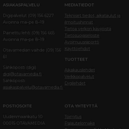
ASIAKASPALVELU
MEDIATIEDOT
Digipalvelut (09) 156 6227
Tekniset tiedot, aikataulut ja
Avoinna ma–pe 8–19
ilmoitushinnat
Tietoa verkon kävijöistä
Painettu lehti (09) 156 665
Tietosuojaseloste
Avoinna ma–pe 8–19
Avoimuusraportti
Käyttöehdot
Otavamedian vaihde (09) 156
61
TUOTTEET
Sähköposti (digi)
Aikakauslehdet
digi@otavamedia.fi
Verkkopalvelut
Sähköposti
Digilehdet
asiakaspalvelu@otavamedia.fi
POSTIOSOITE
OTA YHTEYTTÄ
Uudenmaankatu 10
Toimitus
00015 OTAVAMEDIA
Palautelomake