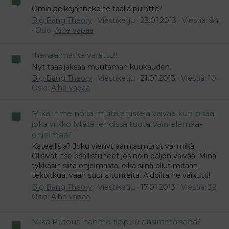
Omia pelkojanneko te täällä puratte?
Big Bang Theory
Viestiketju
23.01.2013
Viestiä: 84
Osio:
Aihe vapaa
Ihanaa!matka varattu!!
Nyt taas jaksaa muutaman kuukauden.
Big Bang Theory
Viestiketju
21.01.2013
Viestiä: 10
Osio:
Aihe vapaa
Mikä ihme noita muita artisteja vaivaa kun pitää
joka viikko lytätä lehdissä tuota Vain elämää-
ohjelmaa?
Kateellisia? Joku vienyt aamiasmurot vai mikä.
Olisivat itse osallistuneet jos noin paljon vaivaa. Minä
tykkäsin siitä ohjelmasta, eikä siinä ollut mitään
tekoitkua, vaan suuria tunteita. Aidoilta ne vaikutti!
Big Bang Theory
Viestiketju
17.01.2013
Viestiä: 39
Osio:
Aihe vapaa
Mikä Putous-hahmo tippuu ensimmäisenä?