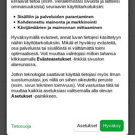
keräävät tietoa (esim. vierailemis­tasi sivuista ja laitteesi
asiakkaiden keskuudessa - Kotimaan uutiset - Ilta-
ominaisuuk­sista) seuraaviin käyttötarkoituksiin:
Sanomat Kyllä ihmiset saa kaikesta ongelman
aikaiseksi. Jopa rannekkeen väreistä. Vain suomessa?
Sisällön ja palveluiden parantaminen
Kohdennettu mainonta ja markkinointi
Big Bang Theory
Viestiketju
12.01.2013
Viestiä: 40
Kävijämäärien ja mainonnan mittaaminen
Osio:
Aihe vapaa
Hyväksymällä evästeet, annat luvan tietojesi käsittelyyn
näihin käyttötarkoituksiin. Mikäli et hyväksy evästeitä,
Tänään alkaa Putous :) Mitä odotat siltä?
osa palveluista tai sisällöistä ei välttämättä toimi
toivottavasti hahmokisa on hyvä. Odotan taas Aku
optimaalisesti. Voit muuttaa valintojasi milloin tahansa
Hirviniemen hahmoa kovasti. Onkohan naiseksi
klikkaamalla
Evästeasetukset
-linkkiä sivuston
pukeutunut tänä vuonna :)
alareunassa.
Big Bang Theory
Viestiketju
05.01.2013
Viestiä: 92
Jotkin teknologiat saattavat käyttää tietojasi myös ilman
Osio:
Aihe vapaa
suostumustasi, jos niillä on siihen oikeutettu peruste
(esim. sivun tekninen toimivuus). Voit vastustaa tätä tai
Joko on joulu siivottu pois?
muuttaa kaikkia asetuksiasi valitsemalla alla olevan
Tänään lähti täältä.
Asetukset
-painikkeen.
Big Bang Theory
Viestiketju
02.01.2013
Viestiä: 30
Osio:
Aihe vapaa
Uusia tulevia sarjoja joita kannattaa alkaa
Asetukset
Hyväksy
Tietosuoja
seuraamaan?