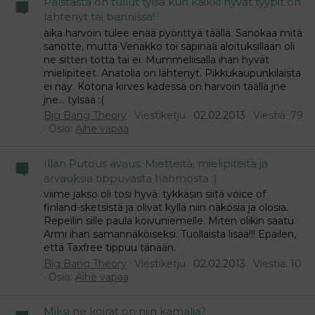
Palstasta on tullut tylsä kun kaikki hyvät tyypit on
lähtenyt tai bannissa!
aika harvoin tulee enää pyörittyä täällä. Sanokaa mitä
sanotte, mutta Venakko toi säpinää aloituksillaan oli
ne sitten totta tai ei. Mummeliisalla ihan hyvät
mielipiteet. Anatolia on lähtenyt. Pikkukaupunkilaista
ei näy. Kotona kirves kädessä on harvoin täällä jne
jne... tylsää :(
Big Bang Theory
Viestiketju
02.02.2013
Viestiä: 79
Osio:
Aihe vapaa
Illan Putous avaus. Mietteitä, mielipiteitä ja
arvauksia tippuvasta hahmosta :)
viime jakso oli tosi hyvä. tykkäsin siitä voice of
finland-sketsistä ja olivat kyllä niin näkösiä ja olosia.
Repeilin sille paula koivuniemelle. Miten olikin saatu
Armi ihan samannäköiseksi. Tuollaista lisää!!! Epäilen,
että Taxfree tippuu tänään.
Big Bang Theory
Viestiketju
02.02.2013
Viestiä: 10
Osio:
Aihe vapaa
Miksi ne koirat on niin kamalia?