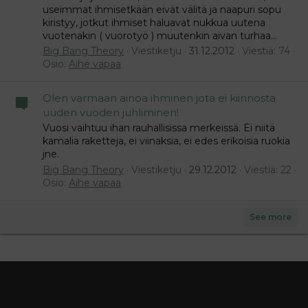
useimmat ihmisetkään eivät välitä ja naapuri sopu
kiristyy, jotkut ihmiset haluavat nukkua uutena
vuotenakin ( vuorotyö ) muutenkin aivan turhaa...
Big Bang Theory
Viestiketju
31.12.2012
Viestiä: 74
Osio:
Aihe vapaa
Olen varmaan ainoa ihminen jota ei kiinnosta
uuden vuoden juhliminen!
Vuosi vaihtuu ihan rauhallisissa merkeissä. Ei niitä
kamalia raketteja, ei viinaksia, ei edes erikoisia ruokia
jne.
Big Bang Theory
Viestiketju
29.12.2012
Viestiä: 22
Osio:
Aihe vapaa
See more