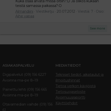
Kuka osaa arvata missä oltiin?:D Ja olikos kukaan
teistä samassa paikassa?:O
Almandiini
Viestiketju
20.07.2012
Viestiä: 7
Osio:
Aihe vapaa
See more
ASIAKASPALVELU
MEDIATIEDOT
Digipalvelut (09) 156 6227
Tekniset tiedot, aikataulut ja
Avoinna ma–pe 8–19
ilmoitushinnat
Tietoa verkon kävijöistä
Painettu lehti (09) 156 665
Tietosuojaseloste
Avoinna ma–pe 8–19
Avoimuusraportti
Käyttöehdot
Otavamedian vaihde (09) 156
61