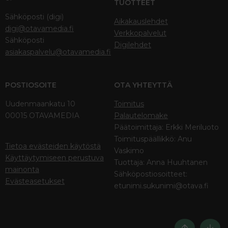
TUOTTEET
Sähköposti (digi)
Aikakauslehdet
digi@otavamedia.fi
Verkkopalvelut
Sähköposti
Digilehdet
asiakaspalvelu@otavamedia.fi
POSTIOSOITE
OTA YHTEYTTÄ
Uudenmaankatu 10
Toimitus
00015 OTAVAMEDIA
Palautelomake
Päätoimittaja: Erkki Meriluoto
Toimituspäällikkö: Anu
Tietoa evästeiden käytöstä
Vaskimo
Käyttäytymiseen perustuva
Tuottaja: Anna Huuhtanen
mainonta
Sähköpostiosoitteet:
Evästeasetukset
etunimi.sukunimi@otava.fi