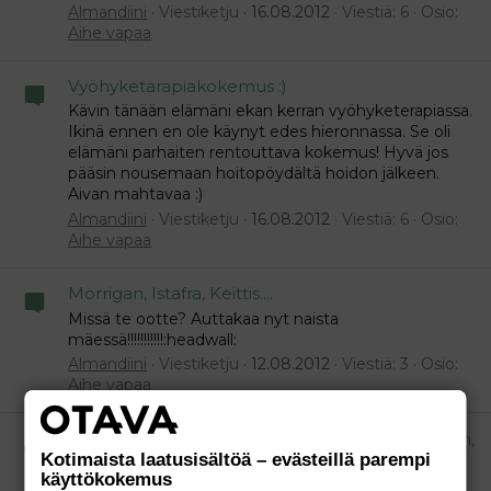
Almandiini
Viestiketju
16.08.2012
Viestiä: 6
Osio:
Aihe vapaa
Vyöhyketarapiakokemus :)
Kävin tänään elämäni ekan kerran vyöhyketerapiassa.
Ikinä ennen en ole käynyt edes hieronnassa. Se oli
elämäni parhaiten rentouttava kokemus! Hyvä jos
pääsin nousemaan hoitopöydältä hoidon jälkeen.
Aivan mahtavaa :)
Almandiini
Viestiketju
16.08.2012
Viestiä: 6
Osio:
Aihe vapaa
Morrigan, Istafra, Keittis....
Missä te ootte? Auttakaa nyt naista
mäessä!!!!!!!!!!!:headwall:
Almandiini
Viestiketju
12.08.2012
Viestiä: 3
Osio:
Aihe vapaa
Valivali (turhis) Riidelläänkö teidän naapurissa niin,
Kotimaista laatusisältöä – evästeillä parempi
että perkeleet, saatanat ja ole sinä hiljaa
käyttökokemus
kuuluvat teillekin?