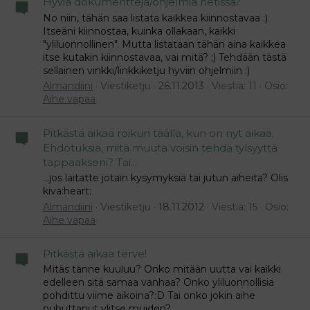
Hyviä dokumentteja/ohjelmia netissä?
No niin, tähän saa listata kaikkea kiinnostavaa :)
Itseäni kiinnostaa, kuinka ollakaan, kaikki
"yliluonnollinen". Mutta listataan tähän aina kaikkea
itse kutakin kiinnostavaa, vai mitä? ;) Tehdään tästä
sellainen vinkki/linkkiketju hyviin ohjelmiin :)
Almandiini
Viestiketju
26.11.2013
Viestiä: 11
Osio:
Aihe vapaa
Pitkästä aikaa roikun täällä, kun on nyt aikaa.
Ehdotuksia, mitä muuta voisin tehdä tylsyyttä
tappaakseni? Tai...
...jos laitatte jotain kysymyksiä tai jutun aiheita? Olis
kiva:heart:
Almandiini
Viestiketju
18.11.2012
Viestiä: 15
Osio:
Aihe vapaa
Pitkästä aikaa terve!
Mitäs tänne kuuluu? Onko mitään uutta vai kaikki
edelleen sitä samaa vanhaa? Onko yliluonnollisia
pohdittu viime aikoina?:D Tai onko jokin aihe
puhuttanut ylitse muiden?