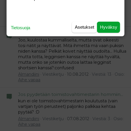
hyvin, ja kesäloman jälkeen sain taas motivaatiota
moneen asiaan:heart:
Almandiini
Viestiketju
12.08.2012
Viestiä: 47
Osio:
Aihe vapaa
Asetukset
Hyväksy
Tietosuoja
Mustat satiinishortsit :)
Joo, kuulostaa kummalliselta, mutta ovat oikeesti
tosi nätit ja näyttävät. Mitä ihmettä mä vaan pukisin
niiden kanssa? Pelkät koivet näyttää oudoilta... Hullua
mutta totta, legginsien kanssa ne näyttää hyvältä,
mutta onko se jotenkin outoa laittaa legginsit
shortsien kanssa?:confused:
Almandiini
Viestiketju
10.08.2012
Viestiä: 13
Osio:
Aihe vapaa
Jos pyydetään toimistovahtimestarin hommiin...
kun ei ole toimistovahtimestarin koulutusta (vain
vartijan työn perusteet) paljonko palkkaa kehtaa
pyytää? :D
Almandiini
Viestiketju
07.08.2012
Viestiä: 3
Osio:
Aihe vapaa