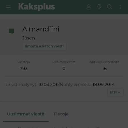
Almandiini
Jäsen
Ilmoita asiaton viesti
Viestejä
Reaktiopisteet
Aktiivisuuspisteitä
793
0
16
Rekisteröitynyt
10.03.2012
Nähty viimeksi
18.09.2014
Etsi
Uusimmat viestit
Tietoja