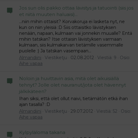
Jos sun olis pakko ottaa lävistys ja tatuointi (siis jos
et niitä muuten haluaisi)...
...niin mihin ottaisit? Korvakoruja ei lasketa nyt, ne
kun on niin yleisiä :D Siis ottaisitko lävistyksen
nenään, napaan, kulmaan vai jonnekin muualle? Entä
mihin tatskan? Itse ottaisin lävistyksen varmaan
kulmaan, siis kulmakarvan tietämille vasemmalle
puolelle :) Ja tatskan vasempaan...
Almandiini
Viestiketju
02.08.2012
Viestiä: 9
Osio:
Aihe vapaa
Noloin ja huvittavin asia, mitä olet aikuisiällä
tehnyt? Jolle olet nauranut/jota olet hävennyt
jälkikäteen?
Ihan siksi, että olet ollut naivi, tietämätön etkä ihan
ajan tasalla? :D
Almandiini
Viestiketju
29.07.2012
Viestiä: 52
Osio:
Aihe vapaa
Kylpyläloma takana