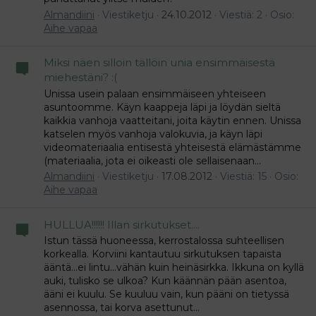
Almandiini
Viestiketju
24.10.2012
Viestiä: 2
Osio:
Aihe vapaa
Miksi näen silloin tällöin unia ensimmäisestä
miehestäni? :(
Unissa usein palaan ensimmäiseen yhteiseen
asuntoomme. Käyn kaappeja läpi ja löydän sieltä
kaikkia vanhoja vaatteitani, joita käytin ennen. Unissa
katselen myös vanhoja valokuvia, ja käyn läpi
videomateriaalia entisestä yhteisestä elämästämme
(materiaalia, jota ei oikeasti ole sellaisenaan...
Almandiini
Viestiketju
17.08.2012
Viestiä: 15
Osio:
Aihe vapaa
HULLUA!!!!!! Illan sirkutukset....
Istun tässä huoneessa, kerrostalossa suhteellisen
korkealla. Korviini kantautuu sirkutuksen tapaista
ääntä...ei lintu...vähän kuin heinäsirkka. Ikkuna on kyllä
auki, tulisko se ulkoa? Kun käännän pään asentoa,
ääni ei kuulu. Se kuuluu vain, kun pääni on tietyssä
asennossa, tai korva asettunut...