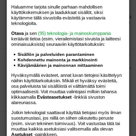
Meille kuuluu kyllä. Argh. Sitäkö se on tämä
Haluamme tarjota sinulle parhaan mahdollisen
kerrostaloasuminen? :( Aiemmin sieltä kuului seksin
käyttökokemuksen ja laadukkaat sisällöt, siksi
äänetkin, mutta nyt kun on alkanut kuulua perkelettä
käytämme tällä sivustolla evästeitä ja vastaavia
ja saatanaa harva se päivä, niin eipä tässä enää oikein
teknologioita.
tiedä mitä tekis.
Otava
ja sen
(95) teknologia- ja mainoskumppania
Almandiini
Viestiketju
12.08.2012
Viestiä: 23
Osio:
keräävät tietoa (esim. vierailemis­tasi sivuista ja laitteesi
Aihe vapaa
ominaisuuk­sista) seuraaviin käyttötarkoituksiin:
Sisällön ja palveluiden parantaminen
Sähköinen värähtely tai aura vai mikä ihme juttu?
Kohdennettu mainonta ja markkinointi
Niin, siis joskus harvoin tapahtuu, että tunnen
Kävijämäärien ja mainonnan mittaaminen
toisesta ihmisestä sellaista. Jos ihminen kävelee mun
ohi läheltä...mutta myös niin, että vaikka tapaisin
Hyväksymällä evästeet, annat luvan tietojesi käsittelyyn
saman ihmisen myöhemmin, silloin sitä ei
näihin käyttötarkoituksiin. Mikäli et hyväksy evästeitä,
välttämättä tunnu. (kesälomalla todistettua:whistle:)
osa palveluista tai sisällöistä ei välttämättä toimi
Juu en ole pöpi:D Tai sitten oon:laugh...
optimaalisesti. Voit muuttaa valintojasi milloin tahansa
klikkaamalla
Evästeasetukset
-linkkiä sivuston
Almandiini
Viestiketju
12.08.2012
Viestiä: 25
Osio:
alareunassa.
Aihe vapaa
Jotkin teknologiat saattavat käyttää tietojasi myös ilman
suostumustasi, jos niillä on siihen oikeutettu peruste
Mikä tekee sut onnelliseksi juuri tänään?
(esim. sivun tekninen toimivuus). Voit vastustaa tätä tai
Mut tekee onnelliseksi tänään auringonpaiste, uusi
muuttaa kaikkia asetuksiasi valitsemalla alla olevan
alkava työ, se että lasten asiat lähtenyt rullaamaan
Asetukset
-painikkeen.