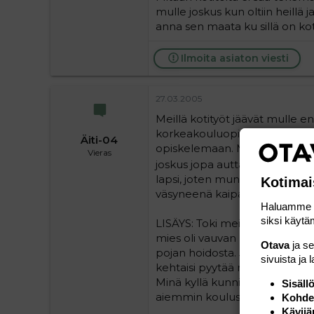
mulle joskus kun oltiin heillä 
anna sen maata ku sillä on koto
Ilmoita asiaton viesti
27.03.2005
Meillä kotityöt jäävät mulle
korkeakouluopiskelija ja opis
Äiti-04
opiskelemaan. Mies kyllä viiko
Vieras
joskus jopa auttaa siivoamise
lapsi, joten mun on ollut ain
Kotimai
väsyneenä kaipaisin kyllä hi
Haluamme ta
siksi käytäm
LISÄYS: Toki meilläkin nyt mies 
mies oli vauvan hankinnassa 1
Otava
ja s
pojan hoidosta. Jos minä olen 
sivuista ja 
kehtaisi pyytää miestä laitta
Minä kyllä kunnioitan miestäni,
Sisäll
aiemmin koulusta. :heart: :hear
Kohden
Kävijä