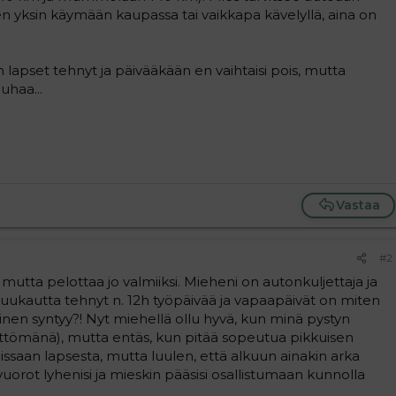
 yksin käymään kaupassa tai vaikkapa kävelyllä, aina on
n lapset tehnyt ja päivääkään en vaihtaisi pois, mutta
uhaa...
Vastaa
#2
 mutta pelottaa jo valmiiksi. Mieheni on autonkuljettaja ja
kuukautta tehnyt n. 12h työpäivää ja vapaapäivät on miten
uinen syntyy?! Nyt miehellä ollu hyvä, kun minä pystyn
ttömänä), mutta entäs, kun pitää sopeutua pikkuisen
oissaan lapsesta, mutta luulen, että alkuun ainakin arka
orot lyhenisi ja mieskin pääsisi osallistumaan kunnolla