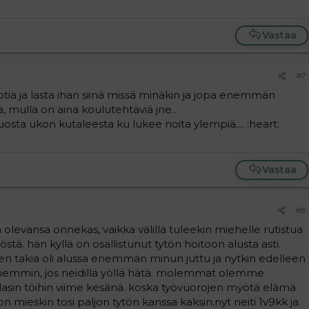
Vastaa
#7
ia ja lasta ihan siinä missä minäkin ja jopa enemmän
 mulla on aina koulutehtäviä jne..
uosta ukon kutaleesta ku lukee noita ylempiä.... :heart:
Vastaa
#8
a olevansa onnekas, vaikka välillä tuleekin miehelle rutistua
tä. hän kyllä on osallistunut tytön hoitoon alusta asti.
n takia oli alussa enemmän minun juttu ja nytkin edelleen
emmin, jos neidillä yöllä hätä. molemmat olemme
palasin töihin viime kesänä. koska työvuorojen myötä elämä
n mieskin tosi paljon tytön kanssa kaksin.nyt neiti 1v9kk ja