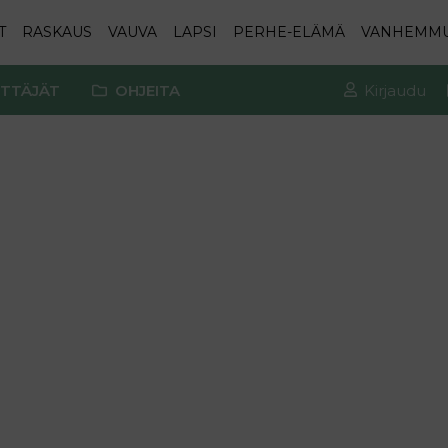
T
RASKAUS
VAUVA
LAPSI
PERHE-ELÄMÄ
VANHEMM
TTÄJÄT
OHJEITA
Kirjaudu