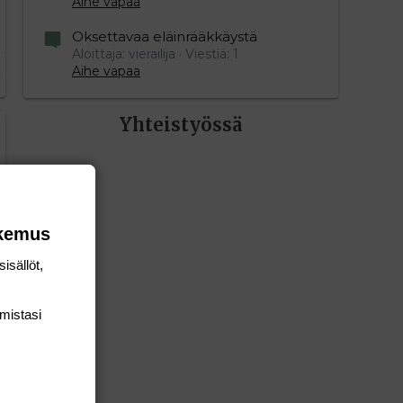
Aihe vapaa
Oksettavaa eläinrääkkäystä
Aloittaja: vierailija
Viestiä: 1
Aihe vapaa
Yhteistyössä
okemus
isällöt,
mis­tasi