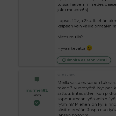
1
töissä. harvemmin edes pääsen
joku mukana! :\|
Lapset 1,2v ja 2kk. Itsehän ole
kaipaan vain välillä omaakin ra
Mites muilla?
Hyvää kevättä
Ilmoita asiaton viesti
26.03.2005
Meillä vasta esikoinen tulossa,
tekee 3-vuorotyötä. Nyt pari 
murmeli82
sattuu. Entäs sitten, kun pikk
Jäsen
sopeutumaan työaikoihin (työ
19.10.2004
rytmiin!? Mieheni on kyllä inn
38
käsittelemään. Jospa nuo työvu
0
lapsen hoitoon!