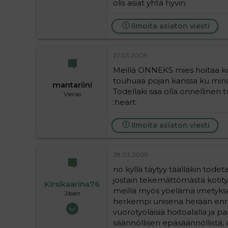
olis asiat yhtä hyvin.
Ilmoita asiaton viesti
27.03.2005
Meillä ONNEKS mies hoitaa kot
touhuaa pojan kanssa ku minä,
mantariini
Todellaki saa olla onnellinen t
Vieras
:heart:
Ilmoita asiaton viesti
28.03.2005
no kyllä täytyy täälläkin todet
jostain tekemättömästä kotityös
Kirsikaarina76
meillä myös yöelämä imetykse
Jäsen
herkempi unisena herään enn
12.03.2005
vuorotyöläisiä hoitoalalla ja 
71
säännöllisen epäsäännöllistä, o