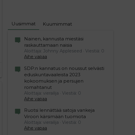
Uusimmat
Kuumimmat
Nainen, kannusta miestäsi
raskauttamaan naisia
Aloittaja: Johnny Appleseed
Viestiä: 0
Aihe vapaa
SDP:n kannatus on noussut selvästi
eduskuntavaaleista 2023
kokoomuksen ja persujen
romahtanut
Aloittaja: vierailija
Viestiä: 0
Aihe vapaa
Ruotsi lennättää satoja vankeja
Viroon kärsimään tuomiota
Aloittaja: vierailija
Viestiä: 0
Aihe vapaa