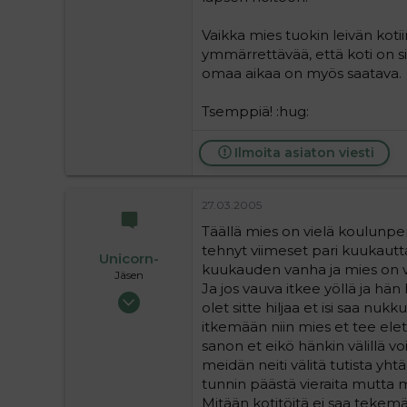
6
Vaikka mies tuokin leivän koti
ymmärrettävää, että koti on si
omaa aikaa on myös saatava.
Tsemppiä! :hug:
Ilmoita asiaton viesti
27.03.2005
Täällä mies on vielä koulunpen
tehnyt viimeset pari kuukautta
Unicorn-
kuukauden vanha ja mies on va
Jäsen
Ja jos vauva itkee yöllä ja hän
11.03.2005
olet sitte hiljaa et isi saa nu
60
itkemään niin mies et tee el
0
sanon et eikö hänkin välillä vo
6
meidän neiti välitä tutista yh
tunnin päästä vieraita mutta 
Mitään kotitöitä ei saa tekemä