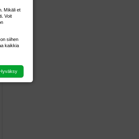
. Mikäli et
i. Voit
on
 on siihen
aa kaikkia
Hyväksy