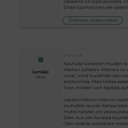
opiskelut on loppusuoralla. To
Eihän tuommonen ole oikein! Ny
Ilmoita asiaton viesti
27.03.2005
Kauhulla lueskelen muiden kirj
miehen suhteen. Mieheni on aiv
lumikki
ruuat, minä huolehdin vain v
Vieras
kotihommia. Mies hoitaa kaikk
Tosin minäkin voin käyttää aut
Lapsen hoitoon mies on osallist
touhuilee vauvan kanssa käske
mutta nykyisin, jos vauva josk
Eilen, kun olin kovassa kuume
Olen todella onnellinen miehe