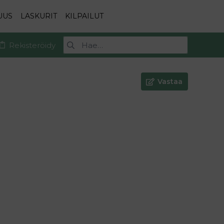
UUS
LASKURIT
KILPAILUT
Rekisteröidy
Vastaa