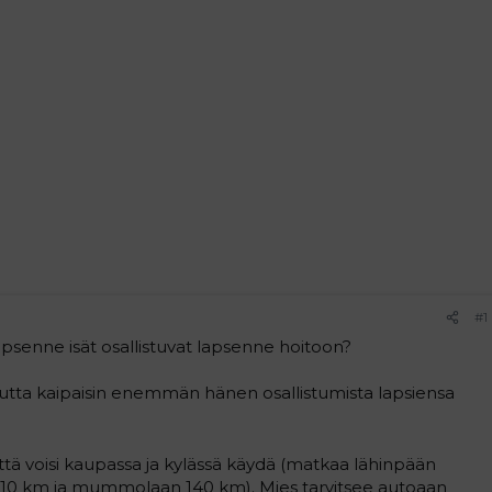
#1
psenne isät osallistuvat lapsenne hoitoon?
, mutta kaipaisin enemmän hänen osallistumista lapsiensa
 että voisi kaupassa ja kylässä käydä (matkaa lähinpään
10 km ja mummolaan 140 km). Mies tarvitsee autoaan