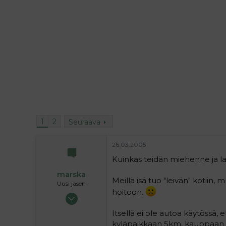
i
t
t
i
t
a
j
a
1
2
Seuraava
26.03.2005
Kuinkas teidän miehenne ja la
marska
Meillä isä tuo "leivän" kotiin
Uusi jäsen
hoitoon.
26.12.2004
26
Itsellä ei ole autoa käytössä,
0
kyläpaikkaan 5km, kauppaan 