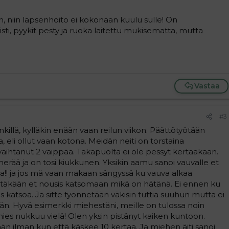
in, niin lapsenhoito ei kokonaan kuulu sulle! On
isti, pyykit pesty ja ruoka laitettu mukisematta, mutta
Vastaa
#3
killä, kylläkin enään vaan reilun viikon. Päättötyötään
, eli ollut vaan kotona. Meidän neiti on torstaina
ihtanut 2 vaippaa. Takapuolta ei ole pessyt kertaakaan.
 herää ja on tosi kiukkunen. Yksikin aamu sanoi vauvalle et
kkua!! ja jos mä vaan makaan sängyssä ku vauva alkaa
ettäkään et nousis katsomaan mikä on hätänä. Ei ennen ku
is katsoa. Ja sitte työnnetään väkisin tuttia suuhun mutta ei
tään. Hyvä esimerkki miehestäni, meille on tulossa noin
mies nukkuu vielä! Olen yksin pistänyt kaiken kuntoon.
än ilman kun että käskee 10 kertaa. Ja miehen äiti sanoi