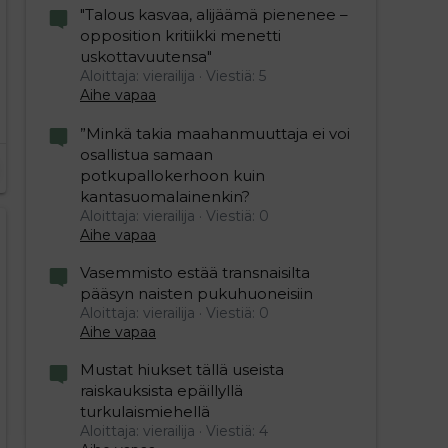
"Talous kasvaa, alijäämä pienenee –
opposition kritiikki menetti
uskottavuutensa"
Aloittaja: vierailija
Viestiä: 5
Aihe vapaa
”Minkä takia maahanmuuttaja ei voi
osallistua samaan
potkupallokerhoon kuin
kantasuomalainenkin?
Aloittaja: vierailija
Viestiä: 0
Aihe vapaa
Vasemmisto estää transnaisilta
pääsyn naisten pukuhuoneisiin
Aloittaja: vierailija
Viestiä: 0
Aihe vapaa
Mustat hiukset tällä useista
raiskauksista epäillyllä
turkulaismiehellä
Aloittaja: vierailija
Viestiä: 4