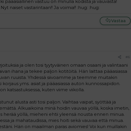
ki pääasiallinen vastuu on minulla kodista ja vauvasta!
t naiset vastarintaan!! Ja voimia!! :hug: :hug:
Vastaa
#6
oituksia ja olen tosi tyytyväinen omaan osaani ja valintaani
an ihana ja tekee paljon kotitöitä. Hän laittaa pääasiassa
auvan ruuista. Yhdessä siivoamme ja teemme muitakin
i korjaus yms. asiat ja pääasiassa auton kunnossapidon.
on katsastuksessa, kuten viime viikolla.
unut alusta asti tosi paljon. Vaihtaa vaipat, syöttää ja
mättä. Alkuaikoina minä hoidin vauvaa yöllä, koska imetin,
us herää yöllä, mieheni ehtii yleensä nousta ennen minua.
essa ja mahataudissa, mies hoiti sekä vauvaa että minua.
stäni. Hän on maailman paras aviomies! Voi kun muillakin