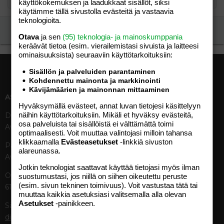
käyttökokemuksen ja laadukkaat sisällöt, siksi
käytämme tällä sivustolla evästeitä ja vastaavia
teknologioita.
Ilmoita asiaton viesti
Otava
ja sen
(95) teknologia- ja mainoskumppania
keräävät tietoa (esim. vierailemis­tasi sivuista ja laitteesi
ominaisuuk­sista) seuraaviin käyttötarkoituksiin:
Sisällön ja palveluiden parantaminen
Kohdennettu mainonta ja markkinointi
Kävijämäärien ja mainonnan mittaaminen
ASIAKASPALVELU
MEDIATIEDOT
Hyväksymällä evästeet, annat luvan tietojesi käsittelyyn
näihin käyttötarkoituksiin. Mikäli et hyväksy evästeitä,
Digipalvelut (09) 156 6227
Tekniset tiedot, aikataulut ja
osa palveluista tai sisällöistä ei välttämättä toimi
Avoinna ma–pe 8–19
ilmoitushinnat
optimaalisesti. Voit muuttaa valintojasi milloin tahansa
Tietoa verkon kävijöistä
klikkaamalla
Evästeasetukset
-linkkiä sivuston
Painettu lehti (09) 156 665
Tietosuojaseloste
alareunassa.
Avoinna ma–pe 8–19
Avoimuusraportti
Jotkin teknologiat saattavat käyttää tietojasi myös ilman
Käyttöehdot
Otavamedian vaihde (09) 156
suostumustasi, jos niillä on siihen oikeutettu peruste
(esim. sivun tekninen toimivuus). Voit vastustaa tätä tai
61
TUOTTEET
muuttaa kaikkia asetuksiasi valitsemalla alla olevan
Asetukset
-painikkeen.
Sähköposti (digi)
Aikakauslehdet
digi@otavamedia.fi
Verkkopalvelut