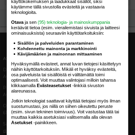
käyttökokemuksen ja laadukkaat sisällöt, siksi
käytämme tällä sivustolla evästeitä ja vastaavia
teknologioita.
Ilmoita asiaton viesti
Otava
ja sen
(95) teknologia- ja mainoskumppania
keräävät tietoa (esim. vierailemis­tasi sivuista ja laitteesi
ominaisuuk­sista) seuraaviin käyttötarkoituksiin:
Sisällön ja palveluiden parantaminen
Kohdennettu mainonta ja markkinointi
Kävijämäärien ja mainonnan mittaaminen
ASIAKASPALVELU
MEDIATIEDOT
Hyväksymällä evästeet, annat luvan tietojesi käsittelyyn
näihin käyttötarkoituksiin. Mikäli et hyväksy evästeitä,
Digipalvelut (09) 156 6227
Tekniset tiedot, aikataulut ja
osa palveluista tai sisällöistä ei välttämättä toimi
Avoinna ma–pe 8–19
ilmoitushinnat
optimaalisesti. Voit muuttaa valintojasi milloin tahansa
Tietoa verkon kävijöistä
klikkaamalla
Evästeasetukset
-linkkiä sivuston
Painettu lehti (09) 156 665
Tietosuojaseloste
alareunassa.
Avoinna ma–pe 8–19
Avoimuusraportti
Jotkin teknologiat saattavat käyttää tietojasi myös ilman
Käyttöehdot
Otavamedian vaihde (09) 156
suostumustasi, jos niillä on siihen oikeutettu peruste
(esim. sivun tekninen toimivuus). Voit vastustaa tätä tai
61
TUOTTEET
muuttaa kaikkia asetuksiasi valitsemalla alla olevan
Asetukset
-painikkeen.
Sähköposti (digi)
Aikakauslehdet
digi@otavamedia.fi
Verkkopalvelut