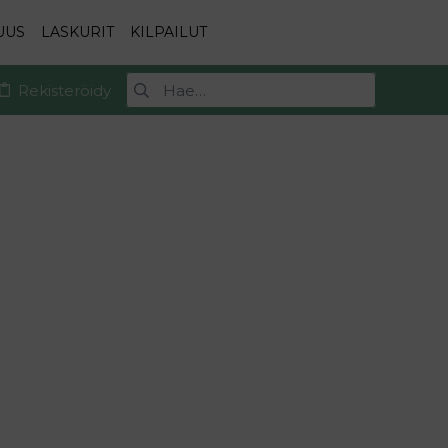
UUS
LASKURIT
KILPAILUT
Rekisteröidy