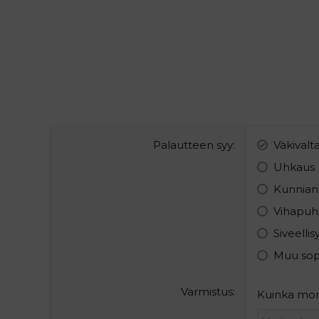
Palautteen syy
Väkivalt
Uhkaus
Kunnian
Vihapuh
Siveelli
Muu so
Varmistus
Kuinka mon