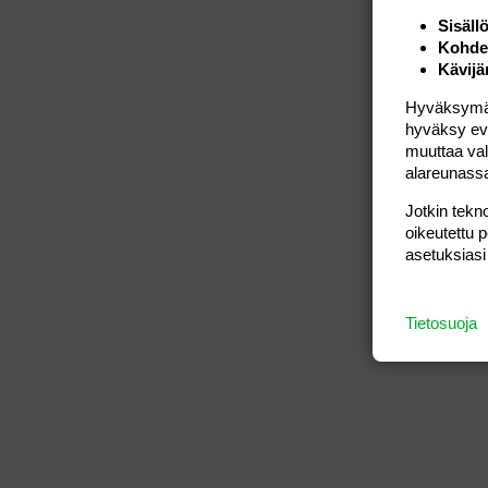
Sisäll
Kohden
Kävijä
Hyväksymällä
hyväksy eväs
muuttaa val
alareunass
Jotkin tekno
oikeutettu 
asetuksiasi
Tietosuoja