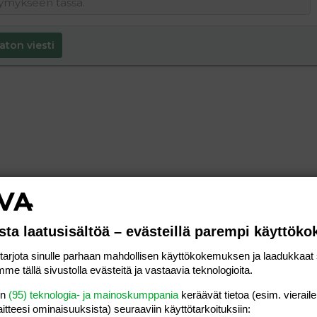
aton viesti
sta laatusisältöä – evästeillä parempi käyttök
rjota sinulle parhaan mahdollisen käyttökokemuksen ja laadukkaat s
me tällä sivustolla evästeitä ja vastaavia teknologioita.
en
(95) teknologia- ja mainoskumppania
keräävät tietoa (esim. vieraile
laitteesi ominaisuuk­sista) seuraaviin käyttötarkoituksiin: