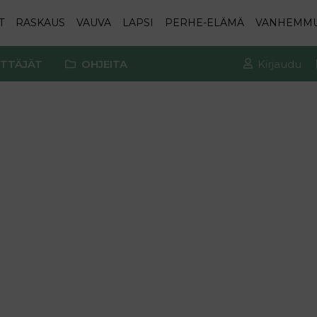
T
RASKAUS
VAUVA
LAPSI
PERHE-ELÄMÄ
VANHEMM
TTÄJÄT
OHJEITA
Kirjaudu