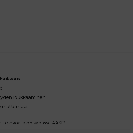
a
loukkaus
e
syyden loukkaaminen
pimattomuus
ta vokaalia on sanassa AASI?