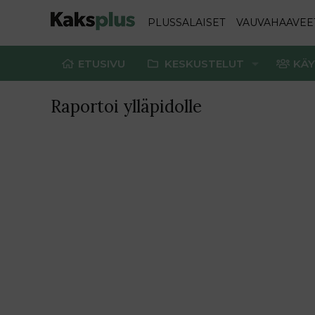
PLUSSALAISET
VAUVAHAAVEE
ETUSIVU
KESKUSTELUT
KÄY
Raportoi ylläpidolle