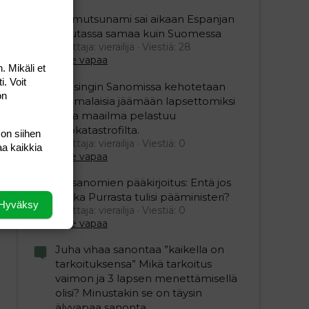
Mamutsunami sai aikaan Espanjan
Ceutassa samaa kuin Suomessa
Aloittaja: vierailija
Viestiä: 28
Aihe vapaa
. Mikäli et
i. Voit
Helsingin Sanomissa kehotetaan
on
suomalaisia jäämään lapsettomiksi
jotta maailma pelastuu
ekokatastrofilta.
 on siihen
Aloittaja: vierailija
Viestiä: 0
aa kaikkia
Aihe vapaa
Iltasanomien pääkirjoitus: Entä jos
Riikka Purrasta tulisi pääministeri?
Hyväksy
Aloittaja: vierailija
Viestiä: 0
Aihe vapaa
Juha vihaa sanontaa ”kaikella on
tarkoituksensa” Mikä tarkoitus
vaimon ja 3 lapsen menettämisellä
olisi? Minustakin se on täysin
älyvapaa sanonta