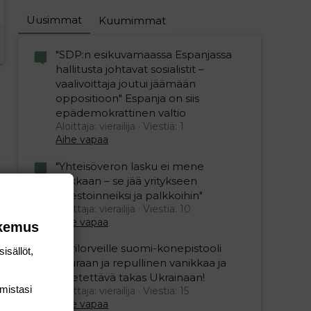
Uusimmat
Kuumimmat
"SDP:n esikuvamaassa Espanjassa
hallitusta johtavat sosialistit –
vaalivoittaja joutui jäämään
oppositioon" Espanja on siis
epädemokrattinen valtio
Aloittaja: vierailija
Viestiä: 1
Aihe vapaa
"Yhteisöveron lasku ei mene
hukkaan – se jää yritykseen
investoinneiksi ja palkkoihin"
Aloittaja: vierailija
Viestiä: 10
Aihe vapaa
okemus
Ukrilorveille suomi-konepistooli
isällöt,
kouraan ja repullinen vanikkaa ja
lähetettävä takas Ukrainaan!
mis­tasi
Aloittaja: vierailija
Viestiä: 15
Aihe vapaa