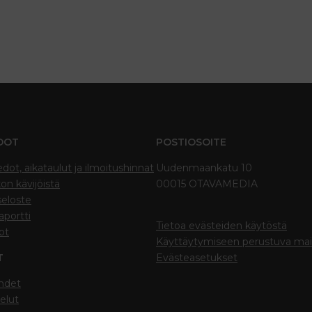
DOT
POSTIOSOITE
edot, aikataulut ja ilmoitushinnat
Uudenmaankatu 10
on kävijöistä
00015 OTAVAMEDIA
seloste
portti
Tietoa evästeiden käytöstä
ot
Käyttäytymiseen perustuva ma
T
Evästeasetukset
hdet
elut