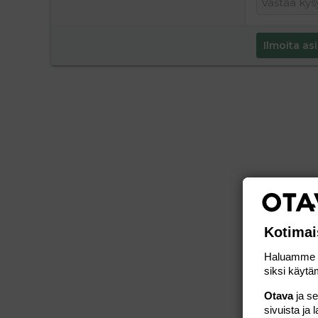
Ilmoita asi
Kotimai
Haluamme ta
siksi käytäm
Otava
ja s
sivuista ja 