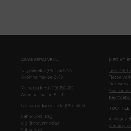
ASIAKASPALVELU
MEDIATIE
Digipalvelut (09) 156 6227
Tekniset ti
Avoinna ma–pe 8–19
Tietoa verk
Tietosuoja
Painettu lehti (09) 156 665
Avoimuusra
Avoinna ma–pe 8–19
Käyttöehd
Otavamedian vaihde (09) 156 61
TUOTTEE
Sähköposti (digi)
Aikakausle
digi@otavamedia.fi
Verkkopalv
Sähköposti