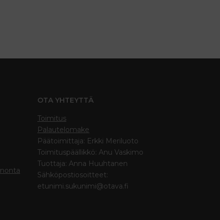
OTA YHTEYTTÄ
Toimitus
Palautelomake
Päätoimittaja: Erkki Meriluoto
Toimituspäällikkö: Anu Vaskimo
Tuottaja: Anna Huuhtanen
inonta
Sähköpostiosoitteet:
etunimi.sukunimi@otava.fi