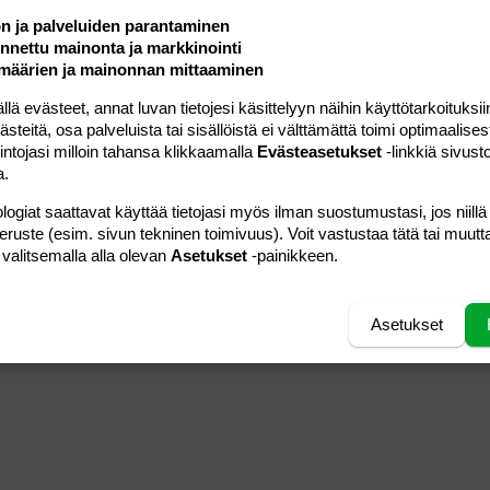
ön ja palveluiden parantaminen
nettu mainonta ja markkinointi
määrien ja mainonnan mittaaminen
 evästeet, annat luvan tietojesi käsittelyyn näihin käyttötarkoituksiin
teitä, osa palveluista tai sisällöistä ei välttämättä toimi optimaalisest
intojasi milloin tahansa klikkaamalla
Evästeasetukset
-linkkiä sivust
a.
logiat saattavat käyttää tietojasi myös ilman suostumustasi, jos niillä
peruste (esim. sivun tekninen toimivuus). Voit vastustaa tätä tai muutt
 valitsemalla alla olevan
Asetukset
-painikkeen.
Asetukset