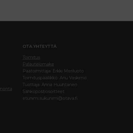
OTA YHTEYTTÄ
Toimitus
Palautelomake
Päätoimittaja: Erkki Meriluoto
Toimituspäällikkö: Anu Vaskimo
Tuottaja: Anna Huuhtanen
inonta
Sähköpostiosoitteet:
etunimi.sukunimi@otava.fi