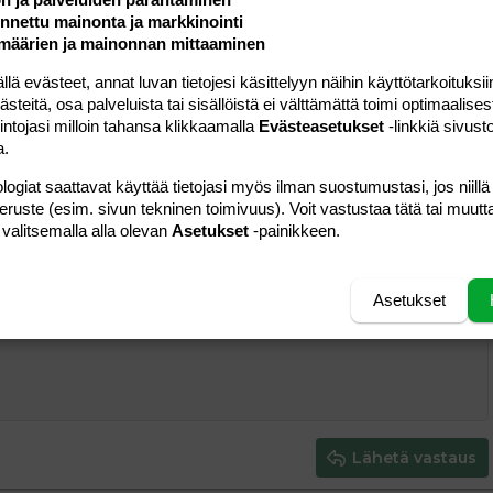
nettu mainonta ja markkinointi
#5
määrien ja mainonnan mittaaminen
on....
 evästeet, annat luvan tietojesi käsittelyyn näihin käyttötarkoituksiin
teitä, osa palveluista tai sisällöistä ei välttämättä toimi optimaalisest
intojasi milloin tahansa klikkaamalla
Evästeasetukset
-linkkiä sivust
Vastaa
a.
logiat saattavat käyttää tietojasi myös ilman suostumustasi, jos niillä
peruste (esim. sivun tekninen toimivuus). Voit vastustaa tätä tai muutt
 valitsemalla alla olevan
Asetukset
-painikkeen.
a vasemmalle
al
ärjestetty lista
editoriin…
saus
Paragraph format
Lisää hyperlinkki
Lisää kuva
Laajennettuun editoriin…
Kumoa
Laajennettuun 
Esikat
Asetukset
ding 1
tä
ärjestämätön lista
 luonnos
ontal line
nen koodi
isäinen spoiler
odi
uonnos
 oikealle
Suurenna sisennystä
ding 2
y text
Pienennä sisennystä
ing 3
Lähetä vastaus