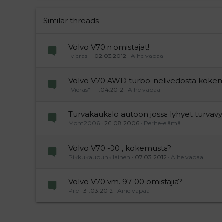
Times New Roman
Trebuchet MS
Similar threads
Verdana
Volvo V70:n omistajat!
"vieras"
02.03.2012
Aihe vapaa
Volvo V70 AWD turbo-nelivedosta koke
"Vieras"
11.04.2012
Aihe vapaa
Turvakaukalo autoon jossa lyhyet turvav
Mom2006
20.08.2006
Perhe-elämä
Volvo V70 -00 , kokemusta?
Pikkukaupunkilainen
07.03.2012
Aihe vapaa
Volvo V70 vm. 97-00 omistajia?
Pile
31.03.2012
Aihe vapaa