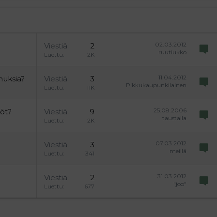
02.03.2012
Viestiä
2
ruutiukko
Luettu
2K
11.04.2012
muksia?
Viestiä
3
Pikkukaupunkilainen
Luettu
11K
25.08.2006
yöt?
Viestiä
9
taustalla
Luettu
2K
07.03.2012
Viestiä
3
meillä
Luettu
341
31.03.2012
Viestiä
2
"joo"
Luettu
677