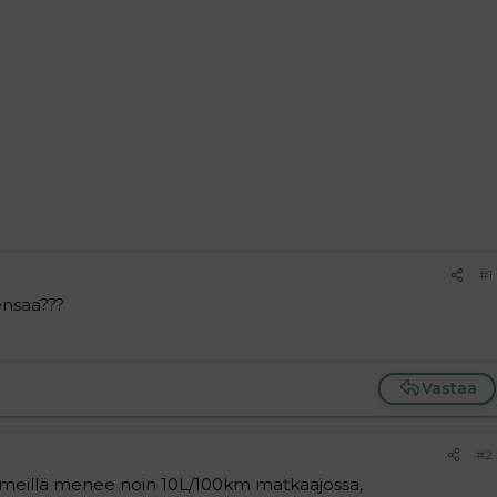
#1
ensaa???
Vastaa
#2
a meillä menee noin 10L/100km matkaajossa,