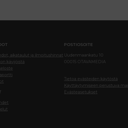
DOT
POSTIOSOITE
edot, aikataulut ja ilmoitushinnat
Uudenmaankatu 10
on kävijöistä
00015 OTAVAMEDIA
seloste
portti
Tietoa evästeiden käytöstä
ot
Käyttäytymiseen perustuva ma
T
Evästeasetukset
hdet
elut