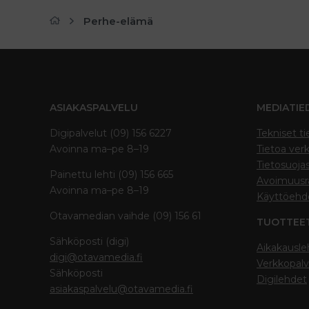
Perhe-elämä
ASIAKASPALVELU
MEDIATIE
Digipalvelut (09) 156 6227
Tekniset ti
Avoinna ma–pe 8–19
Tietoa verk
Tietosuoja
Painettu lehti (09) 156 665
Avoimuusra
Avoinna ma–pe 8–19
Käyttöehd
Otavamedian vaihde (09) 156 61
TUOTTEE
Sähköposti (digi)
Aikakausle
digi@otavamedia.fi
Verkkopalv
Sähköposti
Digilehdet
asiakaspalvelu@otavamedia.fi