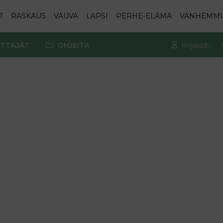
T
RASKAUS
VAUVA
LAPSI
PERHE-ELÄMÄ
VANHEMM
TTÄJÄT
OHJEITA
Kirjaudu