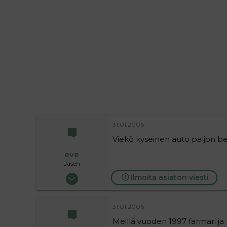
i
t
t
i
t
a
j
a
31.01.2006
Viekö kyseinen auto paljon b
eve
Jäsen
09.06.2004
Ilmoita asiaton viesti
131
0
31.01.2006
16
Meillä vuoden 1997 farmari j