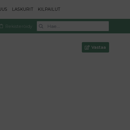
UUS
LASKURIT
KILPAILUT
Rekisteröidy
Vastaa