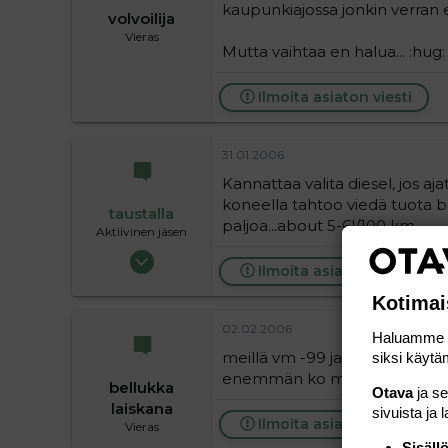
kaupunkiajossa jonkin verran
volvoilija
Vieras
Mutta vaihtaa en halua... :hug:
Ilmoita asiaton viesti
31.01.2006
Kannattaa valita diesel, jos a
koneella tahtoo viedä tuota be
taustalla
paljoa...about 5-6l/100 km.
Aktiivinen jäsen
19.05.2004
Ilmoita asiaton viesti
63 720
Kotimai
9
36
02.02.2006
Haluamme ta
meillä vm -99 ja vie noin 7-8
siksi käytäm
enemmän ko manuaali..
bellukka
Otava
ja s
laiskana
sivuista ja 
Ilmoita asiaton viesti
Vieras
Sisäll