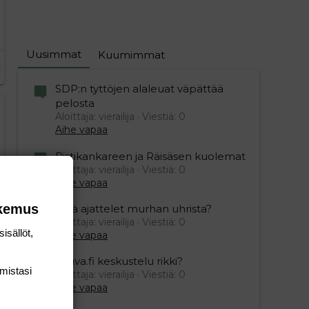
Uusimmat
Kuumimmat
SDP:n tyttöjen alaleuat väpättää
pelosta
Aloittaja: vierailija
Viestiä: 0
Aihe vapaa
Ristikankareen ja Räisäsen kuolemat
Aloittaja: vierailija
Viestiä: 0
Aihe vapaa
okemus
Mitä ajattelet murhan uhrista?
Aloittaja: vierailija
Viestiä: 0
isällöt,
Aihe vapaa
Vauva.fi keskustelu rikki?
mis­tasi
Aloittaja: vierailija
Viestiä: 0
Aihe vapaa