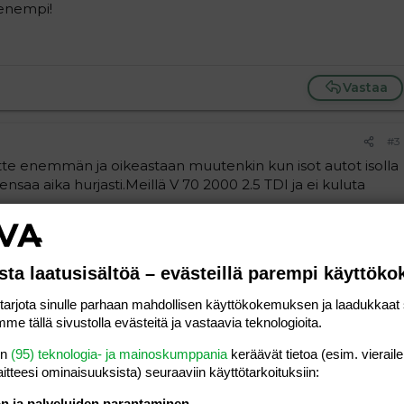
 enempi!
Vastaa
#3
jatte enemmän ja oikeastaan muutenkin kun isot autot isolla
nsaa aika hurjasti.Meillä V 70 2000 2.5 TDI ja ei kuluta
Vastaa
sta laatusisältöä – evästeillä parempi käyttök
#4
rjota sinulle parhaan mahdollisen käyttökokemuksen ja laadukkaat s
L/100km... meillä automaatti joka kuulema syökin vähän
me tällä sivustolla evästeitä ja vastaavia teknologioita.
en
(95) teknologia- ja mainoskumppania
keräävät tietoa (esim. vieraile
laitteesi ominaisuuk­sista) seuraaviin käyttötarkoituksiin:
Vastaa
ön ja palveluiden parantaminen