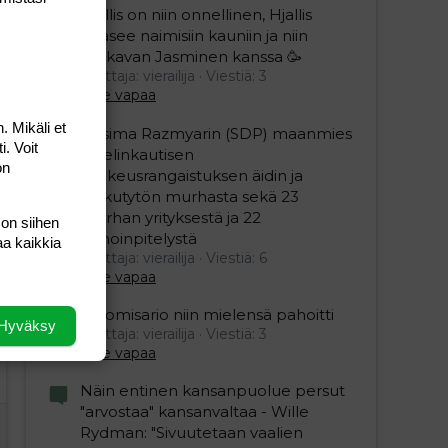
Hjallis on niin onnellinen, Hjallis
pääsee naimisiin kauniin ja niin
mukavan Jasminen kanssa 🥳
Aloittaja: vierailija
Viestiä: 3
editoriin…
sele
Aihe vapaa
. Mikäli et
Nasima Razmyarin (SDP) maanmies
i. Voit
sai elinkautisen
on
vankeusrangaistuksen äidin ja
pikkutytön murhasta sekä 23
murhan yrityksestä ja 22
 on siihen
pahoinpitelystä
aa kaikkia
Aloittaja: vierailija
Viestiä: 6
Aihe vapaa
Ylikomisario niin mielensä pahoitti
Hyväksy
Aloittaja: vierailija
Viestiä: 3
Aihe vapaa
Näin entinen kansanpuolue persut
"arvostaa" kansanvaltaa - Wille
Rydman: "Sivuutetaan vaalien