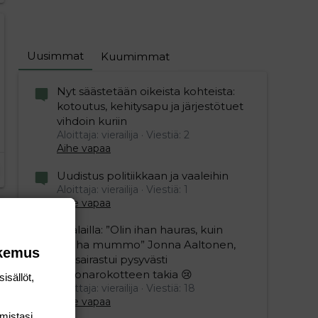
Uusimmat
Kuumimmat
Nyt säästetään oikeista kohteista:
kotoutus, kehitysapu ja järjestötuet
vihdoin kuriin
Aloittaja: vierailija
Viestiä: 2
Aihe vapaa
Uudistus politiikkaan ja vaaleihin
Aloittaja: vierailija
Viestiä: 1
Aihe vapaa
Sillälailla: ”Olin ihan hauras, kuin
vanha mummo” Jonna Aaltonen,
okemus
46, sairastui pysyvästi
koronarokotteen takia 😢
isällöt,
Aloittaja: vierailija
Viestiä: 18
Aihe vapaa
mis­tasi