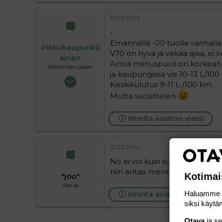
31.03.2012
-
Emännällä -00 tuolla vanhalla k
Pikkukaupunkil
V70 on hyvä ja vakaa ajaa, ei k
ainen
Ainoa miinuspuoli on korkeah
Aktiivinen jäsen
ja kaupungissa vie 10-13 L/100 
28.06.2011
Keskikulutus 9-11 L /100 km.
9 370
Mutta suosittelen
16
38
Ilmoita asiaton viesti
31.03.2012
No ei voi kuin suositella, itell
niin antaa mennä vaan.
Kotimai
"joo"
Vieras
Haluamme ta
Ilmoita asiaton viesti
siksi käytäm
Otava
ja s