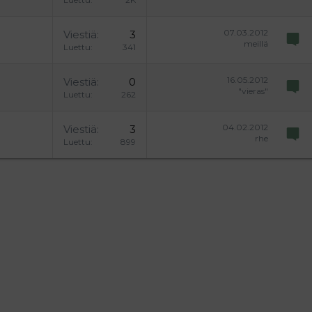
07.03.2012
Viestiä
3
meillä
Luettu
341
16.05.2012
Viestiä
0
"vieras"
Luettu
262
04.02.2012
Viestiä
3
rhe
Luettu
899