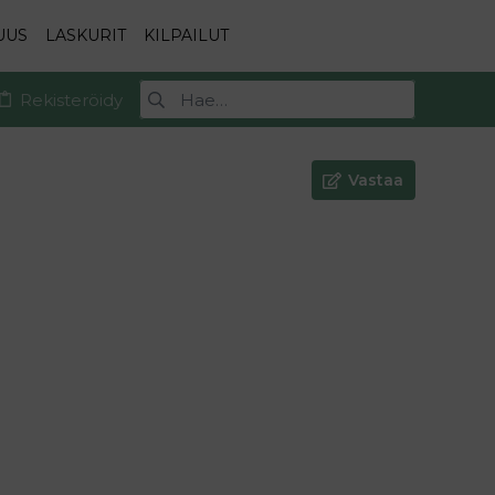
UUS
LASKURIT
KILPAILUT
Rekisteröidy
Vastaa