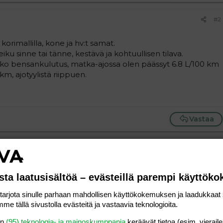
#2
orimallilla, kone ja hv:t samat.
eiku sinne tai tänne, kestävä ja kohtuullisen tilava.
ko bensankulutus, matka-ajossa olen päässyt 6.8 L/100 km
km, ajotyylistä riippuen.
Vastaa
#3
ä on kyllä vähän piristelty.. Jos ei tosiaan bensalaskua säiky
sta laatusisältöä – evästeillä parempi käyttök
rjota sinulle parhaan mahdollisen käyttökokemuksen ja laadukkaat s
Vastaa
me tällä sivustolla evästeitä ja vastaavia teknologioita.
en
(95) teknologia- ja mainoskumppania
keräävät tietoa (esim. vieraile