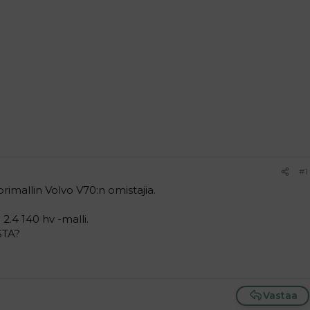
#1
imallin Volvo V70:n omistajia.
.4 140 hv -malli.
STA?
Vastaa