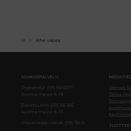
Aihe vapaa
ASIAKASPALVELU
MEDIATIE
Digipalvelut (09) 156 6227
Tekniset ti
Avoinna ma–pe 8–19
Tietoa verk
Tietosuoja
Painettu lehti (09) 156 665
Avoimuusra
Avoinna ma–pe 8–19
Käyttöehd
Otavamedian vaihde (09) 156 61
TUOTTEE