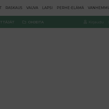
T
RASKAUS
VAUVA
LAPSI
PERHE-ELÄMÄ
VANHEMM
TTÄJÄT
OHJEITA
Kirjaudu