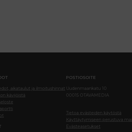
DOT
POSTIOSOITE
edot, aikataulut ja ilmoitushinnat
Uudenmaankatu 10
on kävijöistä
00015 OTAVAMEDIA
seloste
portti
Tietoa evästeiden käytöstä
ot
Käyttäytymiseen perustuva ma
T
Evästeasetukset