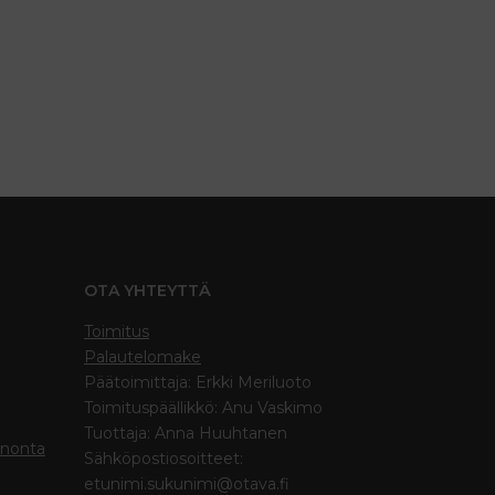
OTA YHTEYTTÄ
Toimitus
Palautelomake
Päätoimittaja: Erkki Meriluoto
Toimituspäällikkö: Anu Vaskimo
Tuottaja: Anna Huuhtanen
inonta
Sähköpostiosoitteet:
etunimi.sukunimi@otava.fi