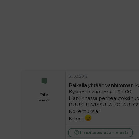
i
t
t
i
t
a
j
a
31.03.2012
Paikalla yhtään vanhimman kor
Kyseessä vuosimallit 97-00...
Pile
Harkinnassa perheautoksi tuo 2
Vieras
RUUSUJA/RISUJA KO. AUTO
Kokemuksia?
Kiitos !
Ilmoita asiaton viesti