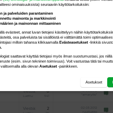
laitteesi ominaisuuk­sista) seuraaviin käyttötarkoituksiin:
ön ja palveluiden parantaminen
nettu mainonta ja markkinointi
a vasemmalle
al
ärjestetty lista
editoriin…
saus
Paragraph format
Lisää hyperlinkki
Lisää kuva
Laajennettuun editoriin…
Kumoa
Laajennettuun 
Esikat
määrien ja mainonnan mittaaminen
ding 1
tä
ärjestämätön lista
 luonnos
ontal line
nen koodi
isäinen spoiler
odi
 evästeet, annat luvan tietojesi käsittelyyn näihin käyttötarkoituksiin
teitä, osa palveluista tai sisällöistä ei välttämättä toimi optimaalisest
uonnos
 oikealle
Suurenna sisennystä
ding 2
intojasi milloin tahansa klikkaamalla
Evästeasetukset
-linkkiä sivust
a.
y text
Pienennä sisennystä
ing 3
logiat saattavat käyttää tietojasi myös ilman suostumustasi, jos niillä
Lähetä vastaus
peruste (esim. sivun tekninen toimivuus). Voit vastustaa tätä tai muutt
 valitsemalla alla olevan
Asetukset
-painikkeen.
Asetukset
10.06.2012
Viestiä
0
"amaryllis"
Luettu
941
02.03.2012
Viestiä
2
ruutiukko
Luettu
2K