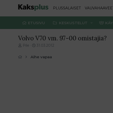
PLUSSALAISET
VAUVAHAAVEE
ETUSIVU
KESKUSTELUT
KÄY
Volvo V70 vm. 97-00 omistajia?
V
E
Pile
31.03.2012
i
n
e
s
Aihe vapaa
s
i
t
m
i
m
k
ä
e
i
t
n
j
e
u
n
n
v
a
i
l
e
o
s