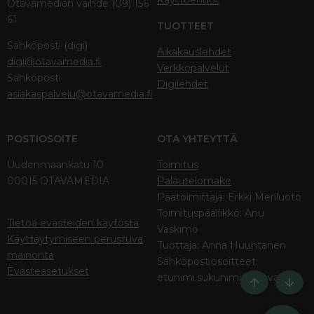
Otavamedian vaihde (09) 156
61
TUOTTEET
Sähköposti (digi)
Aikakauslehdet
digi@otavamedia.fi
Verkkopalvelut
Sähköposti
Digilehdet
asiakaspalvelu@otavamedia.fi
POSTIOSOITE
OTA YHTEYTTÄ
Uudenmaankatu 10
Toimitus
00015 OTAVAMEDIA
Palautelomake
Päätoimittaja: Erkki Meriluoto
Toimituspäällikkö: Anu
Tietoa evästeiden käytöstä
Vaskimo
Käyttäytymiseen perustuva
Tuottaja: Anna Huuhtanen
mainonta
Sähköpostiosoitteet:
Evästeasetukset
etunimi.sukunimi@otava.fi
Ylös
Bott