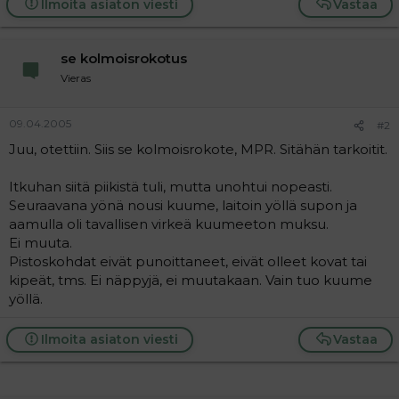
Ilmoita asiaton viesti
Vastaa
a
j
a
se kolmoisrokotus
Vieras
09.04.2005
#2
Juu, otettiin. Siis se kolmoisrokote, MPR. Sitähän tarkoitit.
Itkuhan siitä piikistä tuli, mutta unohtui nopeasti.
Seuraavana yönä nousi kuume, laitoin yöllä supon ja
aamulla oli tavallisen virkeä kuumeeton muksu.
Ei muuta.
Pistoskohdat eivät punoittaneet, eivät olleet kovat tai
kipeät, tms. Ei näppyjä, ei muutakaan. Vain tuo kuume
yöllä.
Ilmoita asiaton viesti
Vastaa