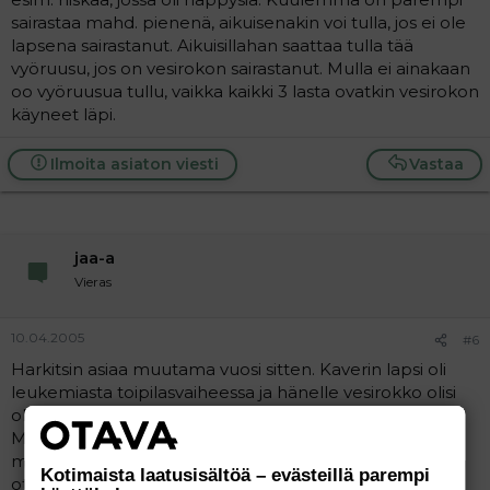
sairastaa mahd. pienenä, aikuisenakin voi tulla, jos ei ole
lapsena sairastanut. Aikuisillahan saattaa tulla tää
vyöruusu, jos on vesirokon sairastanut. Mulla ei ainakaan
oo vyöruusua tullu, vaikka kaikki 3 lasta ovatkin vesirokon
käyneet läpi.
Ilmoita asiaton viesti
Vastaa
jaa-a
Vieras
10.04.2005
#6
Harkitsin asiaa muutama vuosi sitten. Kaverin lapsi oli
leukemiasta toipilasvaiheessa ja hänelle vesirokko olisi
ollut kohtalokas.
Muutaman lastenlääkärin kanssa keskustelin ja heidän
mielipide oli se että muuten terveelle lapselle he eivät
Kotimaista laatusisältöä – evästeillä parempi
ottaisi (kumpikin totesi että eivät ottaisi omilleen)