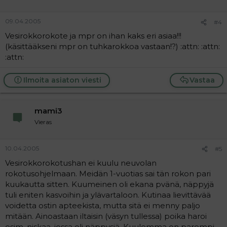
09.04.2005
#4
Vesirokkorokote ja mpr on ihan kaks eri asiaa!!!
(käsittääkseni mpr on tuhkarokkoa vastaan!?) :attn: :attn:
:attn:
Ilmoita asiaton viesti
Vastaa
mami3
Vieras
10.04.2005
#5
Vesirokkorokotushan ei kuulu neuvolan
rokotusohjelmaan. Meidän 1-vuotias sai tän rokon pari
kuukautta sitten. Kuumeinen oli ekana pvänä, näppyjä
tuli eniten kasvoihin ja ylävartaloon. Kutinaa lievittävää
voidetta ostin apteekista, mutta sitä ei menny paljo
mitään. Ainoastaan iltaisin (väsyn tullessa) poika haroi
esim. niskaa, jossa oli näppysiä. Kuulemma on parempi