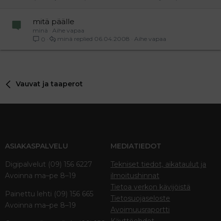
mitä päälle
minä
Aihe vapaa
minä
06.04.2008
Aihe vapaa
0
Vauvat ja taaperot
ASIAKASPALVELU
MEDIATIEDOT
Digipalvelut (09) 156 6227
Tekniset tiedot, aikataulut ja
Avoinna ma–pe 8–19
ilmoitushinnat
Tietoa verkon kävijöistä
Painettu lehti (09) 156 665
Tietosuojaseloste
Avoinna ma–pe 8–19
Avoimuusraportti
Käyttöehdot