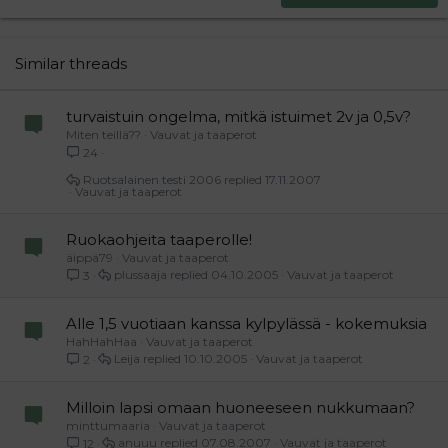
22
Times New Roman
26
Trebuchet MS
Similar threads
Verdana
turvaistuin ongelma, mitkä istuimet 2v ja 0,5v?
Miten teillä??
Vauvat ja taaperot
24
Ruotsalainen testi 2006
17.11.2007
Vauvat ja taaperot
Ruokaohjeita taaperolle!
äippä79
Vauvat ja taaperot
plussaaja
04.10.2005
Vauvat ja taaperot
3
Alle 1,5 vuotiaan kanssa kylpylässä - kokemuksia
HahHahHaa
Vauvat ja taaperot
Leija
10.10.2005
Vauvat ja taaperot
2
Milloin lapsi omaan huoneeseen nukkumaan?
minttumaaria
Vauvat ja taaperot
anuuu
07.08.2007
Vauvat ja taaperot
12