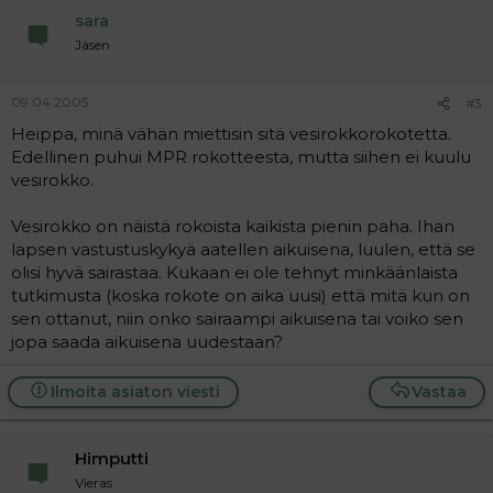
sara
Jäsen
09.04.2005
#3
Heippa, minä vähän miettisin sitä vesirokkorokotetta.
Edellinen puhui MPR rokotteesta, mutta siihen ei kuulu
vesirokko.
Vesirokko on näistä rokoista kaikista pienin paha. Ihan
lapsen vastustuskykyä aatellen aikuisena, luulen, että se
olisi hyvä sairastaa. Kukaan ei ole tehnyt minkäänlaista
tutkimusta (koska rokote on aika uusi) että mitä kun on
sen ottanut, niin onko sairaampi aikuisena tai voiko sen
jopa saada aikuisena uudestaan?
Ilmoita asiaton viesti
Vastaa
Himputti
Vieras