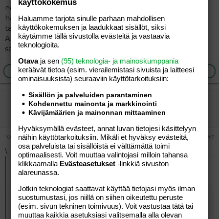
käyttökokemus
normaalisti sairastettuna se on sarjassamme
harmittomat lastentaudit. Jos on joku muu sairaus
Haluamme tarjota sinulle parhaan mahdollisen
käyttökokemuksen ja laadukkaat sisällöt, siksi
taustalla harkitsisivat asiaa.
käytämme tällä sivustolla evästeitä ja vastaavia
Ainakin itse tulin siihen tulokseen että ei rokoteta,
teknologioita.
sairastetaan sitten kun on tullakseen.
Otava
ja sen
(95) teknologia- ja mainoskumppania
keräävät tietoa (esim. vierailemis­tasi sivuista ja laitteesi
Ilmoita asiaton viesti
Vastaa
ominaisuuk­sista) seuraaviin käyttötarkoituksiin:
Sisällön ja palveluiden parantaminen
heitukka
Kohdennettu mainonta ja markkinointi
Jäsen
Kävijämäärien ja mainonnan mittaaminen
Hyväksymällä evästeet, annat luvan tietojesi käsittelyyn
10.04.2005
näihin käyttötarkoituksiin. Mikäli et hyväksy evästeitä,
#7
osa palveluista tai sisällöistä ei välttämättä toimi
\
optimaalisesti. Voit muuttaa valintojasi milloin tahansa
klikkaamalla
Evästeasetukset
-linkkiä sivuston
Alkuperäinen kirjoittaja
09.04.2005 klo 20:35 Himputti
alareunassa.
kirjoitti
:
Jotkin teknologiat saattavat käyttää tietojasi myös ilman
Vesirokkorokote ja mpr on ihan kaks eri asiaa!!!
suostumustasi, jos niillä on siihen oikeutettu peruste
(käsittääkseni mpr on tuhkarokkoa vastaan!?) :attn: :attn:
(esim. sivun tekninen toimivuus). Voit vastustaa tätä tai
:attn:
muuttaa kaikkia asetuksiasi valitsemalla alla olevan