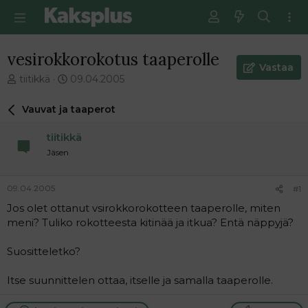
vesirokkorokotus taaperolle
Vastaa
V
E
tiitikkä
09.04.2005
i
n
e
s
Vauvat ja taaperot
s
i
t
m
tiitikkä
i
m
Jäsen
k
ä
e
i
t
n
09.04.2005
#1
j
e
Jos olet ottanut vsirokkorokotteen taaperolle, miten
u
n
meni? Tuliko rokotteesta kitinää ja itkua? Entä näppyjä?
n
v
a
i
l
e
Suositteletko?
o
s
i
t
Itse suunnittelen ottaa, itselle ja samalla taaperolle.
t
i
t