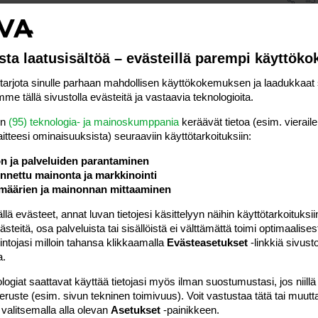
rvojani parinviikon ajan, kun oli aika korkealla ne arvot, ja
sta laatusisältöä – evästeillä parempi käyttök
a alle 5.9 ja päivällisen ja lounaan jälkeen alle 7.8 (mitataan
rjota sinulle parhaan mahdollisen käyttökokemuksen ja laadukkaat s
me tällä sivustolla evästeitä ja vastaavia teknologioita.
en
(95) teknologia- ja mainoskumppania
keräävät tietoa (esim. vieraile
okeria, ettei vauva kasva liian isoksi. :flower:
laitteesi ominaisuuk­sista) seuraaviin käyttötarkoituksiin:
Vastaa
ön ja palveluiden parantaminen
nettu mainonta ja markkinointi
määrien ja mainonnan mittaaminen
 evästeet, annat luvan tietojesi käsittelyyn näihin käyttötarkoituksiin
teitä, osa palveluista tai sisällöistä ei välttämättä toimi optimaalisest
intojasi milloin tahansa klikkaamalla
Evästeasetukset
-linkkiä sivust
#6
a.
keri.
logiat saattavat käyttää tietojasi myös ilman suostumustasi, jos niillä
peruste (esim. sivun tekninen toimivuus). Voit vastustaa tätä tai muutt
 valitsemalla alla olevan
Asetukset
-painikkeen.
Vastaa