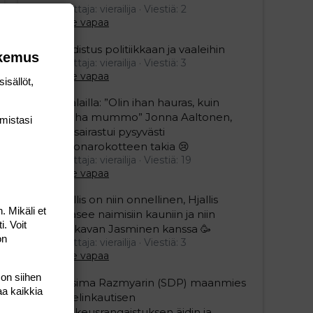
Aloittaja: vierailija
Viestiä: 2
Aihe vapaa
Uudistus politiikkaan ja vaaleihin
okemus
Aloittaja: vierailija
Viestiä: 3
Aihe vapaa
isällöt,
Sillälailla: ”Olin ihan hauras, kuin
vanha mummo” Jonna Aaltonen,
mis­tasi
46, sairastui pysyvästi
koronarokotteen takia 😢
Aloittaja: vierailija
Viestiä: 19
Aihe vapaa
Hjallis on niin onnellinen, Hjallis
. Mikäli et
pääsee naimisiin kauniin ja niin
i. Voit
mukavan Jasminen kanssa 🥳
on
Aloittaja: vierailija
Viestiä: 3
Aihe vapaa
 on siihen
Nasima Razmyarin (SDP) maanmies
aa kaikkia
sai elinkautisen
vankeusrangaistuksen äidin ja