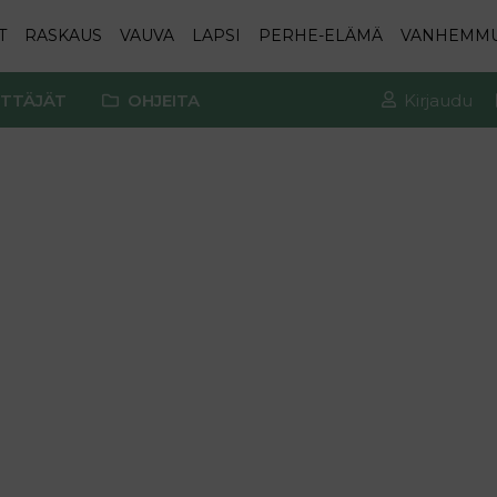
T
RASKAUS
VAUVA
LAPSI
PERHE-ELÄMÄ
VANHEMM
TTÄJÄT
OHJEITA
Kirjaudu