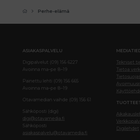
Perhe-elämä
ASIAKASPALVELU
MEDIATIE
Digipalvelut (09) 156 6227
Tekniset ti
Avoinna ma–pe 8–19
Tietoa verk
Tietosuoja
Painettu lehti (09) 156 665
Avoimuusra
Avoinna ma–pe 8–19
Käyttöehd
Otavamedian vaihde (09) 156 61
TUOTTEE
Sähköposti (digi)
Aikakausle
digi@otavamedia.fi
Verkkopalv
Sähköposti
Digilehdet
asiakaspalvelu@otavamedia.fi