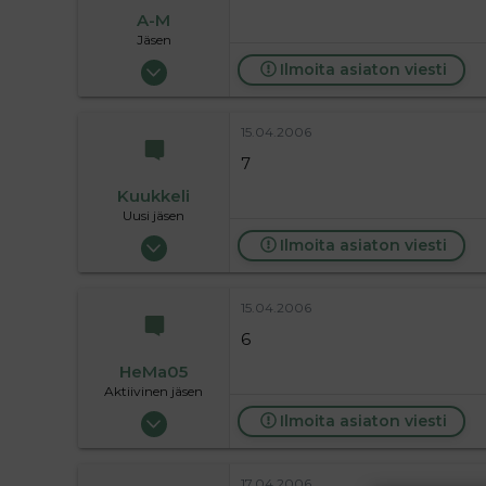
A-M
Jäsen
04.11.2005
Ilmoita asiaton viesti
79
0
15.04.2006
6
7
Kuukkeli
Uusi jäsen
09.11.2004
Ilmoita asiaton viesti
25
0
15.04.2006
1
6
HeMa05
Aktiivinen jäsen
30.07.2005
Ilmoita asiaton viesti
3 074
0
17.04.2006