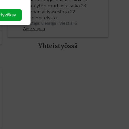
pikkutytön murhasta sekä 23
murhan yrityksestä ja 22
Hyväksy
pahoinpitelystä
Aloittaja: vierailija
Viestiä: 6
Aihe vapaa
Yhteistyössä
editoriin…
sele