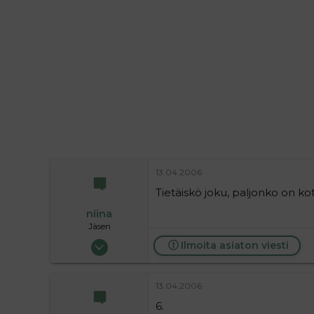
i
t
t
i
t
a
j
a
13.04.2006
Tietäiskö joku, paljonko on kot
niina
Jäsen
18.05.2004
Ilmoita asiaton viesti
340
0
13.04.2006
16
6.