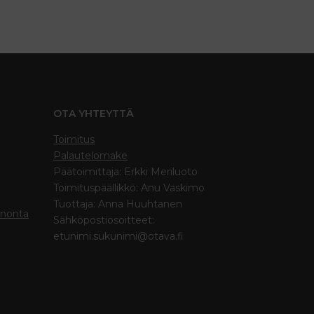
OTA YHTEYTTÄ
Toimitus
Palautelomake
Päätoimittaja: Erkki Meriluoto
Toimituspäällikkö: Anu Vaskimo
Tuottaja: Anna Huuhtanen
inonta
Sähköpostiosoitteet:
etunimi.sukunimi@otava.fi