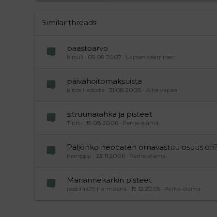
26
Times New Roman
Trebuchet MS
Similar threads
Verdana
paastoarvo
kirsuli
09.09.2007
Lapsen saaminen
päivähoitomaksuista
kiitos tiedosta
31.08.2008
Aihe vapaa
sitruunarahka ja pisteet
Tintti
19.08.2006
Perhe-elämä
Paljonko neocaten omavastuu osuus on
hemppu
23.11.2006
Perhe-elämä
Mariannekarkin pisteet
pestiina79 harmaana
19.12.2005
Perhe-elämä