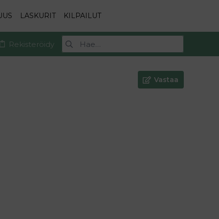
UUS
LASKURIT
KILPAILUT
Rekisteröidy
Vastaa