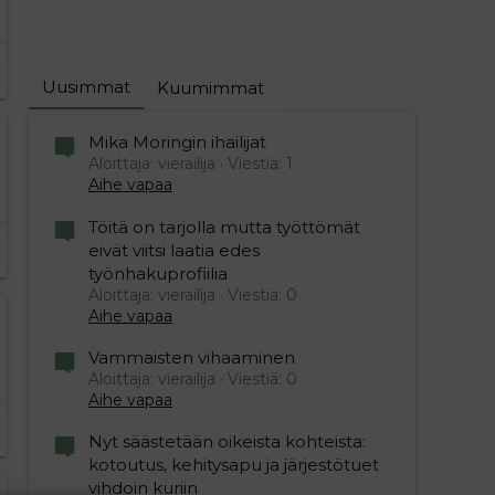
Uusimmat
Kuumimmat
Mika Moringin ihailijat
Aloittaja: vierailija
Viestiä: 1
Aihe vapaa
Töitä on tarjolla mutta työttömät
eivät viitsi laatia edes
työnhakuprofiilia
Aloittaja: vierailija
Viestiä: 0
Aihe vapaa
Vammaisten vihaaminen
Aloittaja: vierailija
Viestiä: 0
Aihe vapaa
Nyt säästetään oikeista kohteista:
kotoutus, kehitysapu ja järjestötuet
vihdoin kuriin