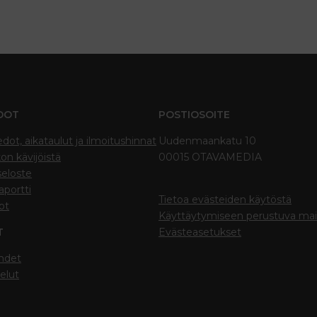
DOT
POSTIOSOITE
edot, aikataulut ja ilmoitushinnat
Uudenmaankatu 10
on kävijöistä
00015 OTAVAMEDIA
seloste
portti
Tietoa evästeiden käytöstä
ot
Käyttäytymiseen perustuva ma
T
Evästeasetukset
hdet
elut