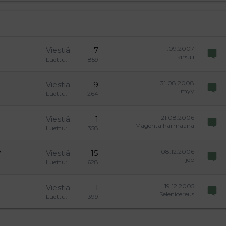
11.09.2007
Viestiä
7
kirsuli
Luettu
859
31.08.2008
Viestiä
9
myy
Luettu
264
21.08.2006
Viestiä
1
Magenta harmaana
Luettu
358
08.12.2006
?
Viestiä
15
jep
Luettu
628
19.12.2005
Viestiä
1
Selenicereus
Luettu
399