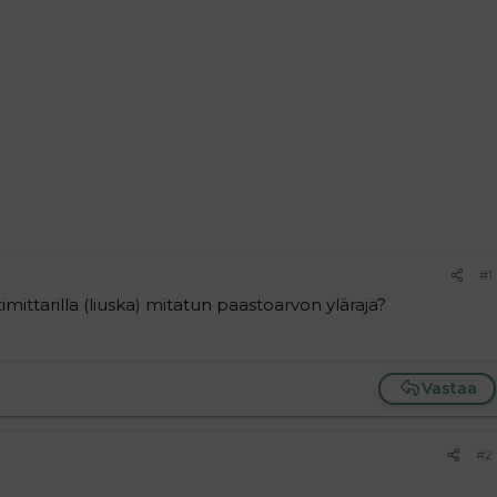
#1
imittarilla (liuska) mitatun paastoarvon yläraja?
Vastaa
#2