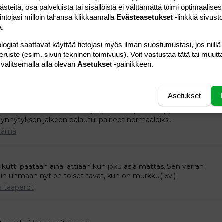
teitä, osa palveluista tai sisällöistä ei välttämättä toimi optimaalisest
.
intojasi milloin tahansa klikkaamalla
Evästeasetukset
-linkkiä sivust
ja taaperot
a.
logiat saattavat käyttää tietojasi myös ilman suostumustasi, jos niillä
peruste (esim. sivun tekninen toimivuus). Voit vastustaa tätä tai muutt
don alussa oireet ensin pahenevat ennenkuin alkavat helpottaa.
ovasti kärsivällisyyttä.
 valitsemalla alla olevan
Asetukset
-painikkeen.
lämä
Asetukset
t lukemat. Terkkari vaan hymyssä suin päätään pyöritellen
nnytyksen jälkeen palautui paineet normaaleiksi.
lämä
tti päätään aina lattiaan kun joku asia mättäs. Sen verran
loin uhmaan nyt on toiset tavat, kun on murkku(15v.)
a taaperot