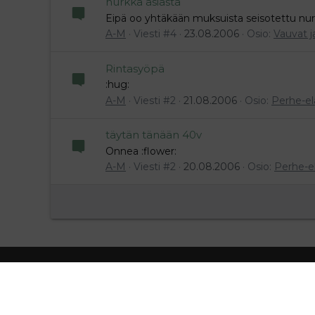
nurkka asiasta
Eipä oo yhtäkään muksuista seisotettu nurka
A-M
Viesti #4
23.08.2006
Osio:
Vauvat j
Rintasyöpä
:hug:
A-M
Viesti #2
21.08.2006
Osio:
Perhe-e
täytän tänään 40v
Onnea :flower:
A-M
Viesti #2
20.08.2006
Osio:
Perhe-e
ASIAKASPALVELU
MEDIATIE