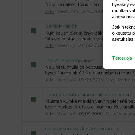
hyväksy eväs
Nuorimmaisen toinen nimi Mariell, ei löydy
muuttaa val
A-M
Viesti #34
02.10.2006
Osio:
Vauvat 
alareunass
paniikkihäiriöt
Jotkin tekno
oikeutettu 
Kuin kauan olet syönyt lääkettä? Lääkehoi
Sitä voi kestää useitakin viikkoja. Se vaatii k
asetuksiasi
A-M
Viesti #2
23.09.2006
Osio:
Perhe-e
Tietosuoja
MATALA verenpaine?
Nou hätä, mulla oli odotusaikana ihan sama
kyseli "huimaako"? No huimashan minuu. Sy
A-M
Viesti #4
07.09.2006
Osio:
Perhe-e
Pään paukuttaminen milloin mihinkin
Muistan kuinka meidän vanhin pienenä pauku
kovin hakkas et ottas oli kuhmu. Kuului sil
A-M
Viesti #7
05.09.2006
Osio:
Vauvat j
suru puserossa, keskenmeno tuli