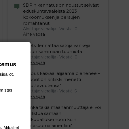
SDP:n kannatus on noussut selvästi
eduskuntavaaleista 2023
kokoomuksen ja persujen
romahtanut
Aloittaja: vierailija
Viestiä: 0
Aihe vapaa
Ruotsi lennättää satoja vankeja
Viroon kärsimään tuomiota
Aloittaja: vierailija
Viestiä: 0
Aihe vapaa
okemus
"Talous kasvaa, alijäämä pienenee –
isällöt,
opposition kritiikki menetti
uskottavuutensa"
mis­tasi
Aloittaja: vierailija
Viestiä: 5
Aihe vapaa
”Minkä takia maahanmuuttaja ei voi
osallistua samaan
potkupallokerhoon kuin
kantasuomalainenkin?
. Mikäli et