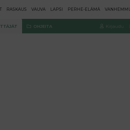
T
RASKAUS
VAUVA
LAPSI
PERHE-ELÄMÄ
VANHEMM
TTÄJÄT
OHJEITA
Kirjaudu