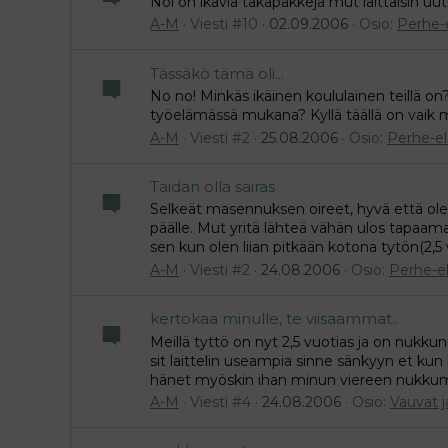
Noi on ikäviä takapakkeja mut laittaisin uutt
A-M
Viesti #10
02.09.2006
Osio:
Perhe-
Tässäkö tämä oli...
No no! Minkäs ikäinen koululainen teillä on?
työelämässä mukana? Kyllä täällä on vaik m
A-M
Viesti #2
25.08.2006
Osio:
Perhe-e
Taidan olla sairas
Selkeät masennuksen oireet, hyvä että olet
päälle. Mut yritä lähteä vähän ulos tapaam
sen kun olen liian pitkään kotona tytön(2,5 
A-M
Viesti #2
24.08.2006
Osio:
Perhe-e
kertokaa minulle, te viisaammat..
Meillä tyttö on nyt 2,5 vuotias ja on nukkun
sit laittelin useampia sinne sänkyyn et kun h
hänet myöskin ihan minun viereen nukkuma
A-M
Viesti #4
24.08.2006
Osio:
Vauvat j