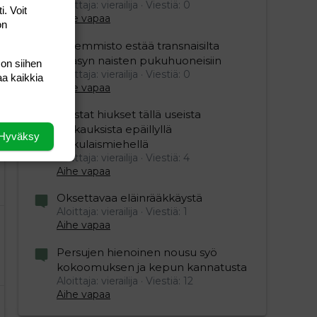
Aloittaja: vierailija
Viestiä: 0
i. Voit
Aihe vapaa
on
Vasemmisto estää transnaisilta
pääsyn naisten pukuhuoneisiin
 on siihen
Aloittaja: vierailija
Viestiä: 0
aa kaikkia
Aihe vapaa
Mustat hiukset tällä useista
raiskauksista epäillyllä
Hyväksy
turkulaismiehellä
Aloittaja: vierailija
Viestiä: 4
Aihe vapaa
Oksettavaa eläinrääkkäystä
Aloittaja: vierailija
Viestiä: 1
Aihe vapaa
Persujen hienoinen nousu syö
kokoomuksen ja kepun kannatusta
Aloittaja: vierailija
Viestiä: 12
Aihe vapaa