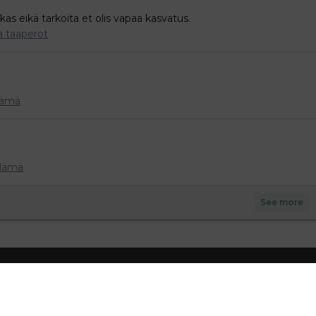
s eikä tarkoita et olis vapaa kasvatus.
a taaperot
lämä
lämä
See more
DOT
POSTIOSOITE