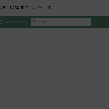
UUS
LASKURIT
KILPAILUT
Rekisteröidy