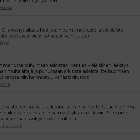
a alulle. Voimia yritykseen.
elämä
 Olisiko nyt aika tehdä jotain esim. matkustella vai oletko
itä koettavaa vielä, rohkeasti vain uuteen.
lämä
 menossa puhumaan asioistasi, kenties vielä siihen lääkitys
aan muita äitejä ja puhumaan arkisista asioista. Ite huomaan
v) kanssa niin hermostuu vähästäkin, ulos...
lämä
ut vasta pari kuukautta kunnolla. Hän kans etti tuttia öisin, mut
eräilee ja etsii niitä niin varmasti yksi osuu käsiin. Siirsimme
an omaan sänkyynsä kuitenkin ja...
a taaperot