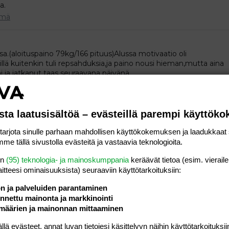
a.
ämä
sa.(aloituspaino 79kg/166 pituus)Alussa motivaatio oli
lillä kuitenkin tuli repsahduksia,ja paino nousi hieman,mutta aina
i ja jatkanut taas seuraavana päivänä...
elämä
sta laatusisältöä – evästeillä parempi käyttök
virheeksi???? :laugh: Ei tsiisus....
rjota sinulle parhaan mahdollisen käyttökokemuksen ja laadukkaat s
ämä
me tällä sivustolla evästeitä ja vastaavia teknologioita.
en
(95) teknologia- ja mainoskumppania
keräävät tietoa (esim. vieraile
ällähetkellä housuvaippa, olikos se nyt 12-18kg ja tyttö painaa
laitteesi ominaisuuk­sista) seuraaviin käyttötarkoituksiin:
 tullut.
ön ja palveluiden parantaminen
a taaperot
nettu mainonta ja markkinointi
määrien ja mainonnan mittaaminen
 evästeet, annat luvan tietojesi käsittelyyn näihin käyttötarkoituksiin
kalenterista. Keskimmäisen toinen nimi Antonina, ei löydy.