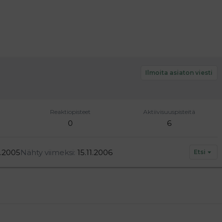
Ilmoita asiaton viesti
Reaktiopisteet
Aktiivisuuspisteitä
0
6
1.2005
Nähty viimeksi
15.11.2006
Etsi