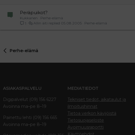
Peräpuikot?
Kukkanen
Perhe-elämä
Allin äiti
05.08.2005
Perhe-elämä
1
Perhe-elämä
ASIAKASPALVELU
MEDIATIEDOT
Digipalvelut (09) 156 6227
Tekniset tiedot, aikataulut ja
Avoinna ma–pe 8–19
ilmoitushinnat
Tietoa verkon kävijöistä
Painettu lehti (09) 156 665
Tietosuojaseloste
Avoinna ma–pe 8–19
Avoimuusraportti
Käyttöehdot