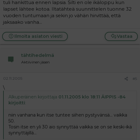
tuli hankittua ennen lapsia. Silti en ole ikäloppu kun
lapset lähtee kotoa. Iltatähteä suunnittelen tuonne 32
vuoden tuntumaan ja sekin jo vähän hirvittää, että
jaksaako vanha...
Ilmoita asiaton viesti
Vastaa
tähtihedelmä
Aktiivinen jäsen
02.11.2005
#5
\
Alkuperäinen kirjoittaja
01.11.2005 klo 18:11 ÄIPPIS -84
kirjoitti
:
niin vanhana kun itse tuntee siihen pystyvänsä... vaikka
50.
Tosin itse en yli 30 aio synnyttää vaikka se on se keski-ikä
synnyttäjillä...