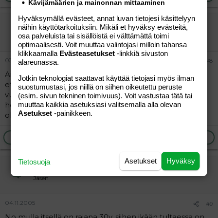
Kävijämäärien ja mainonnan mittaaminen
Hyväksymällä evästeet, annat luvan tietojesi käsittelyyn
mimmukka
näihin käyttötarkoituksiin. Mikäli et hyväksy evästeitä,
Vieras
osa palveluista tai sisällöistä ei välttämättä toimi
optimaalisesti. Voit muuttaa valintojasi milloin tahansa
klikkaamalla
Evästeasetukset
-linkkiä sivuston
03.11.2005
#8
alareunassa.
Ainaki tällähetkellä ajatuksena että ennen 30. ikää. Siks
Jotkin teknologiat saattavat käyttää tietojasi myös ilman
ettei suurta ikäeroo lapsille ja niin ku oma äiti tehny 20
suostumustasi, jos niillä on siihen oikeutettu peruste
vuoden aikana 5 lasta, niin sehän on yhtä pikkulasten
(esim. sivun tekninen toimivuus). Voit vastustaa tätä tai
hoitoa parivuosikymmentä! Mummo kyllä teki äitini
muuttaa kaikkia asetuksiasi valitsemalla alla olevan
Asetukset
-painikkeen.
ollessaan 47v.!!??
Ilmoita asiaton viesti
Vastaa
Asetukset
Hyväksy
Tietosuoja
3xäiti
Jäsen
04.11.2005
#9
No mulla itsellä on rajana 30v, siihen ikään tultaessa on