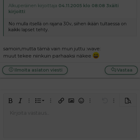
Alkuperäinen kirjoittaja
04.11.2005 klo 08:08 3xäiti
kirjoitti
:
No mulla itsellä on rajana 30v, siihen ikään tultaessa on
kaikki lapset tehty.
samoin,mutta tämä vain mun juttu :wave:
muut tekee niinkuin parhaaksi näkee
Ilmoita asiaton viesti
Vastaa
Järjestetty lista
Lihavoitu
Kursivoitu
Laajennettuun editoriin…
Lista
Laajennettuun editoriin…
Lisää hyperlinkki
Lisää kuva
Hymiöt
Laajennettuun editorii
Kumoa
Laajennettuu
Esikat
Järjestämätön lista
Kirjoita vastaus...
Tasaa vasemmalle
9
Normal
Tallenna luonnos
Arial
Fontin koko
Tasaus
Lainaus
Tee uudelleen
Lisää video/media
BBCode-näkymä
Tekstiväri
Paragraph format
Lisää taulukko
Poista muotoilu
Kirjasintyyli
Insert horizontal line
Luonnokset
Yliviivaa
Spoiler
Alleviivattu
Koodi
Rivinsisäinen koodi
Rivinsisäinen spoiler
10
Poista luonnos
Book Antiqua
Suurenna sisennystä
Heading 1
Keskitä
12
Courier New
Pienennä sisennystä
Tasaa oikealle
Heading 2