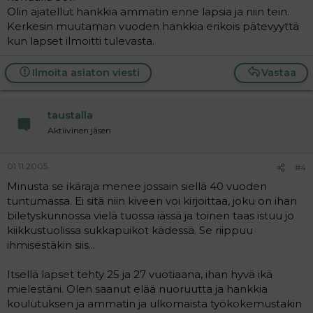
Olin ajatellut hankkia ammatin enne lapsia ja niin tein.
Kerkesin muutaman vuoden hankkia erikois pätevyyttä
kun lapset ilmoitti tulevasta.
Ilmoita asiaton viesti
Vastaa
taustalla
Aktiivinen jäsen
01.11.2005
#4
Minusta se ikäraja menee jossain siellä 40 vuoden
tuntumassa. Ei sitä niin kiveen voi kirjoittaa, joku on ihan
biletyskunnossa vielä tuossa iässä ja toinen taas istuu jo
kiikkustuolissa sukkapuikot kädessä. Se riippuu
ihmisestäkin siis...
Itsellä lapset tehty 25 ja 27 vuotiaana, ihan hyvä ikä
mielestäni. Olen saanut elää nuoruutta ja hankkia
koulutuksen ja ammatin ja ulkomaista työkokemustakin