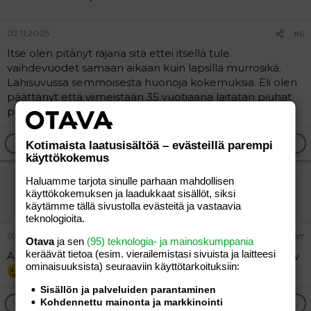
02.11.2005
#6
Itse olen pitänyt rajana sitä ettei itsellä tule
vaihdevuodet samaan aikaan kuin lapsilla murrosikä.
Lähisuvussa semmoisesta huonoja kokemuksia. Eli olen
päättänyt että viimeistään 35 vuotiaana laitatan piuhat
poikki. Eipä ainakaan tule sitten enää edes jossiteltua.
Ilmoita asiaton viesti
Vastaa
Kotimaista laatusisältöä – evästeillä parempi
käyttökokemus
Haluamme tarjota sinulle parhaan mahdollisen
tuulituisku harmaana
käyttökokemuksen ja laadukkaat sisällöt, siksi
Vieras
käytämme tällä sivustolla evästeitä ja vastaavia
teknologioita.
03.11.2005
#7
Otava
ja sen
(95) teknologia- ja mainoskumppania
keräävät tietoa (esim. vierailemis­tasi sivuista ja laitteesi
Alle 35-vuotiaana "pitäisi" lapset tehdä. Toisaalta alle 30v
ominaisuuk­sista) seuraaviin käyttötarkoituksiin:
Sisällön ja palveluiden parantaminen
Kohdennettu mainonta ja markkinointi
Ilmoita asiaton viesti
Vastaa