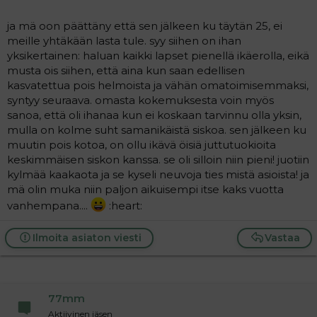
ja mä oon päättäny että sen jälkeen ku täytän 25, ei
meille yhtäkään lasta tule. syy siihen on ihan
yksikertainen: haluan kaikki lapset pienellä ikäerolla, eikä
musta ois siihen, että aina kun saan edellisen
kasvatettua pois helmoista ja vähän omatoimisemmaksi,
syntyy seuraava. omasta kokemuksesta voin myös
sanoa, että oli ihanaa kun ei koskaan tarvinnu olla yksin,
mulla on kolme suht samanikäistä siskoa. sen jälkeen ku
muutin pois kotoa, on ollu ikävä öisiä juttutuokioita
keskimmäisen siskon kanssa. se oli silloin niin pieni! juotiin
kylmää kaakaota ja se kyseli neuvoja ties mistä asioista! ja
mä olin muka niin paljon aikuisempi itse kaks vuotta
vanhempana....
:heart:
Ilmoita asiaton viesti
Vastaa
77mm
Aktiivinen jäsen