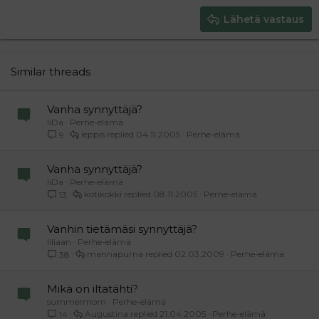
15
Georgia
Justify text
Heading 3
Lähetä vastaus
18
Tahoma
22
Times New Roman
26
Trebuchet MS
Similar threads
Verdana
Vanha synnyttäjä?
IiDa
Perhe-elämä
leppis
04.11.2005
Perhe-elämä
9
Vanha synnyttäjä?
IiDa
Perhe-elämä
kotikokki
08.11.2005
Perhe-elämä
13
Vanhin tietämäsi synnyttäjä?
liliaan
Perhe-elämä
mannapurna
02.03.2009
Perhe-elämä
38
Mikä on iltatähti?
summermom
Perhe-elämä
Augustina
21.04.2005
Perhe-elämä
14