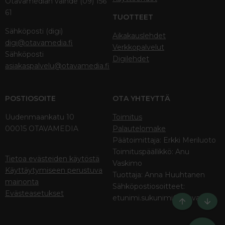
Otavamedian vaihde (09) 156
61
TUOTTEET
Sähköposti (digi)
Aikakauslehdet
digi@otavamedia.fi
Verkkopalvelut
Sähköposti
Digilehdet
asiakaspalvelu@otavamedia.fi
POSTIOSOITE
OTA YHTEYTTÄ
Uudenmaankatu 10
Toimitus
00015 OTAVAMEDIA
Palautelomake
Päätoimittaja: Erkki Meriluoto
Toimituspäällikkö: Anu
Tietoa evästeiden käytöstä
Vaskimo
Käyttäytymiseen perustuva
Tuottaja: Anna Huuhtanen
mainonta
Sähköpostiosoitteet:
Evästeasetukset
etunimi.sukunimi@otava.fi
Ylös
Bott