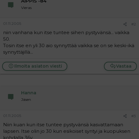
ÄIPPIS -84
a
Vieras
j
a
01.11.2005
#2
niin vanhana kun itse tuntee siihen pystyvänsä... vaikka
50.
Tosin itse en yli 30 aio synnyttää vaikka se on se keski-ikä
synnyttäjillä...
Ilmoita asiaton viesti
Vastaa
Hanna
Jäsen
01.11.2005
#3
Niin kuan kun itse tuntee pystyvänsä kasvattamaan
lapsen. Itse olin jo 30 kun esikoiset syntyi ja kuopuksen
kohdalla 36v.