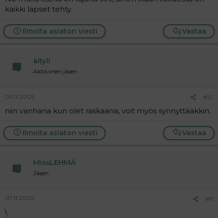
kaikki lapset tehty.
Ilmoita asiaton viesti
Vastaa
äityli
Aktiivinen jäsen
05.11.2005
#10
niin vanhana kun olet raskaana, voit myös synnyttääkkin.
Ilmoita asiaton viesti
Vastaa
MissLEHMÄ
Jäsen
07.11.2005
#11
\