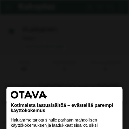
Kukkanen
Jäsen
Ilmoita asiaton viesti
Viestejä
Reaktiopisteet
Aktiivisuuspisteitä
89
0
6
Rekisteröitynyt
03.09.2004
Nähty viimeksi
26.05.2007
Etsi
Kotimaista laatusisältöä – evästeillä parempi
käyttökokemus
Uusimmat viestit
Tietoja
Haluamme tarjota sinulle parhaan mahdollisen
käyttökokemuksen ja laadukkaat sisällöt, siksi