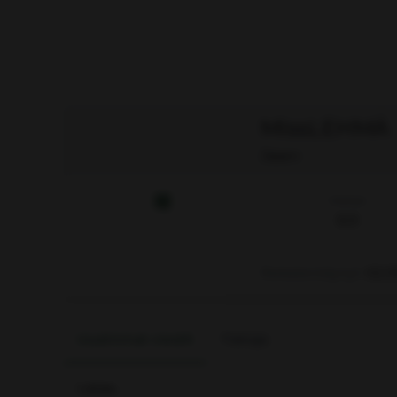
MissLEHMÄ
Jäsen
Viestejä
323
Rekisteröitynyt
02.0
Uusimmat viestit
Tietoja
Lataa…