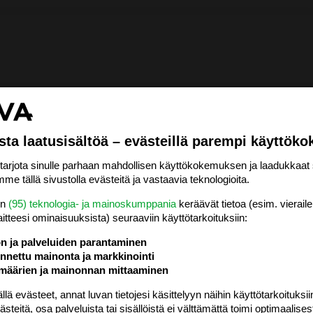
sta laatusisältöä – evästeillä parempi käyttök
rjota sinulle parhaan mahdollisen käyttökokemuksen ja laadukkaat s
me tällä sivustolla evästeitä ja vastaavia teknologioita.
en
(95) teknologia- ja mainoskumppania
keräävät tietoa (esim. vieraile
laitteesi ominaisuuk­sista) seuraaviin käyttötarkoituksiin:
ön ja palveluiden parantaminen
nettu mainonta ja markkinointi
määrien ja mainonnan mittaaminen
 evästeet, annat luvan tietojesi käsittelyyn näihin käyttötarkoituksiin
teitä, osa palveluista tai sisällöistä ei välttämättä toimi optimaalisest