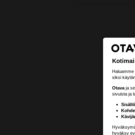
Kotimai
Haluamme ta
siksi käytäm
Otava
ja s
sivuista ja 
Sisäll
Kohden
Kävijä
Hyväksymällä
hyväksy eväs