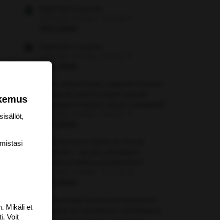
Kaamein huume
Aloittaja: vierailija
Viestiä: 0
Aihe vapaa
Kaamein huume
Aloittaja: vierailija
Viestiä: 0
Aihe vapaa
Miksi valkoihoiset, vaaleat hiukset
omaavat heteronaiset saavat
okemus
vihavasemmiston raivon partaalle?
Aloittaja: vierailija
Viestiä: 0
isällöt,
Aihe vapaa
"Yhteisöveron lasku ei mene
mis­tasi
hukkaan – se jää yritykseen
investoinneiksi ja palkkoihin"
Aloittaja: vierailija
Viestiä: 12
Aihe vapaa
Ukrilorveille suomi-konepistooli
. Mikäli et
kouraan ja repullinen vanikkaa ja
i. Voit