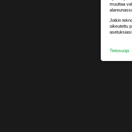
muuttaa val
alareunass
Jotkin tekno
oikeutettu 
asetuksiasi
Tietosuoja