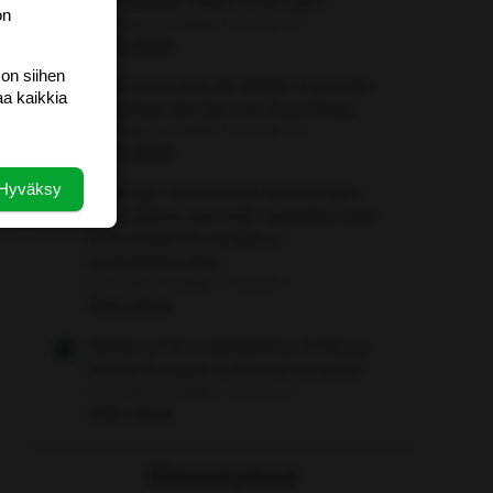
lähetettävä takas Ukrainaan!
on
Aloittaja: vierailija
Viestiä: 16
Aihe vapaa
 on siihen
Mamutsunami sai aikaan Espanjan
aa kaikkia
Ceutassa samaa kuin Suomessa
Aloittaja: vierailija
Viestiä: 33
Aihe vapaa
Hyväksy
Helsingin Sanomissa kehotetaan
suomalaisia jäämään lapsettomiksi
jotta maailma pelastuu
ekokatastrofilta.
Aloittaja: vierailija
Viestiä: 1
Aihe vapaa
Iltasanomien pääkirjoitus: Entä jos
Riikka Purrasta tulisi pääministeri?
Aloittaja: vierailija
Viestiä: 0
Aihe vapaa
Yhteistyössä