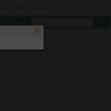
UUS
LASKURIT
KILPAILUT
Rekisteröidy