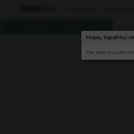
PLUSSALAISET
VAUVAHAAVEE
ETUSIVU
KESKUSTELUT
KÄY
Hups, tapahtui vi
The search could not