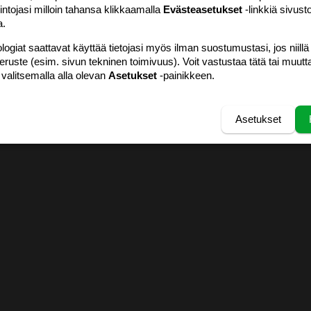
intojasi milloin tahansa klikkaamalla
Evästeasetukset
-linkkiä sivust
a.
logiat saattavat käyttää tietojasi myös ilman suostumustasi, jos niillä
peruste (esim. sivun tekninen toimivuus). Voit vastustaa tätä tai muutt
 valitsemalla alla olevan
Asetukset
-painikkeen.
Asetukset